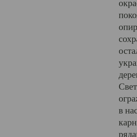
окра
поко
опир
сохр
оста
укра
дере
Свет
огра
в на
карн
ряда