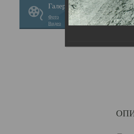
Галерея
В «с
Фото
совх
Видео
грун
ОП