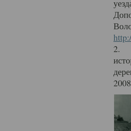
уезд
Допо
Воло
http
2. С
исто
дере
2008