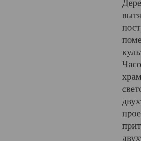
Дере
вытя
пост
поме
куль
Часо
храм
свет
двух
прое
прит
двух