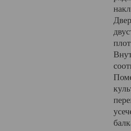
накл
Двер
двус
плот
Внут
соот
Поме
куль
пере
усеч
балк