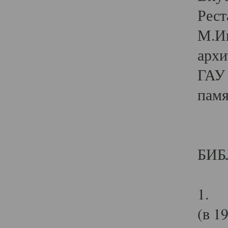
Рест
М.Ив
архи
ГАУ 
памя
БИБ
1. М
(в 1