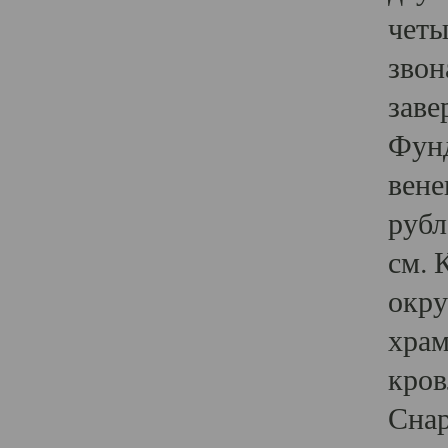
четы
звон
заве
Фунд
вене
рубл
см. 
окру
храм
кров
Снар