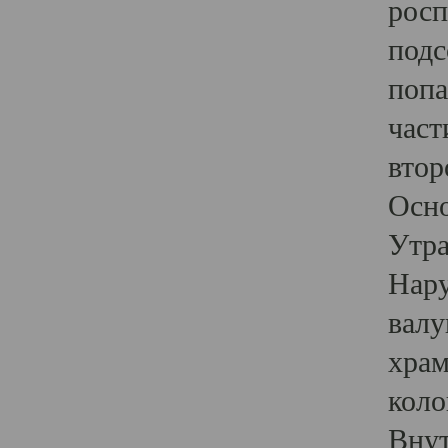
росп
подс
попа
част
втор
Осно
Утра
Нару
валу
храм
коло
Внут