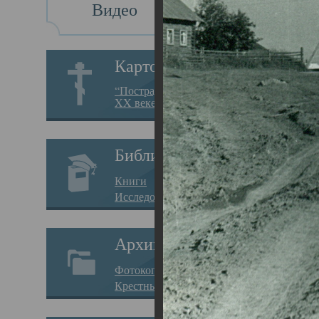
Видео
Ка
Картотека
Каза
“Пострадавшие за веру в
XX веке на Севере”
27.08.
ИСТ
Библиотека
Книги
Часо
Исследования
прип
Архив
Введ
Фотокопии дел
губе
Крестные ходы
Дата