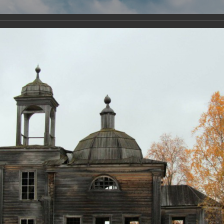
Виртуа
Новомученико
Земли А
Сайт создан по благосло
и Холмо
Наследники
Галерея
Главная
Галерея
Храмы-мученики Онежского района
Церко