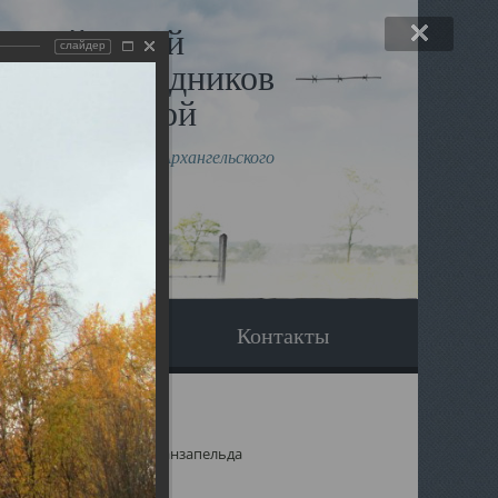
льный музей
слайдер
в и исповедников
рхангельской
влению митрополита Архангельского
горского Даниила
Вопрос-ответ
Контакты
вь Кирика и Улиты д. Канзапельда