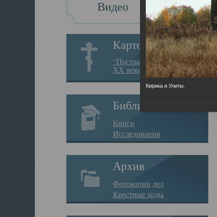
Видео
Картотека
“Пострадавшие за веру в
XX веке на Севере”
Кирика и Улиты.
Библиотека
Книги
Исследования
Архив
Фотокопии дел
Крестные ходы