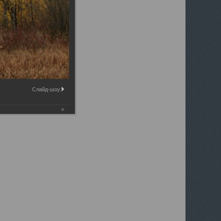
ты д.
Слайд-шоу: