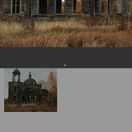
Церковь Кирика и Ули
Канзапельда
Церковь Кирика и Улиты д. Канзапельда
01.09.2015