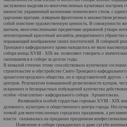
заслуженно выделяя из многочисленных культовых построек 
иконостас украшенный колоннами ионического стиля, с един
царскими вратами, изящным фронтоном и множеством резных,
собой поистине художественную ценность. В совокупности же
шитьем, многочисленными предметами церковной утвари интер
неповторимый красочный ансамбль декоративного убранства с
поражающий воображение своих посетителей. В соборной ризн
Троицкого кафедрального храма находилось не мало высокох
собора конца XVIII - XIX вв. позволяют говорить о значител
скопившемся в соборе за долгие годы.
В немалой степени этому способствовало купеческое сословие
строительстве и обустройстве Свято-Троицкого кафедрального 
архангелогородского общества, но и представителей других –
центров. Результатом повышенной религиозности купцов, чес
искренних и бескорыстных побуждений купечества действовать 
особое «благолепие» кафедрального собора Архангельска.
Являвшийся особой гордостью горожан XVIII - XIX века
духовного, культурно и общественного центра города. Неслуч
точкой для многочисленных городских праздников, а регламен
власти сказывалась на придании праздникам конфессионально
Появление в соборе гражданских и даже сугубо военных 