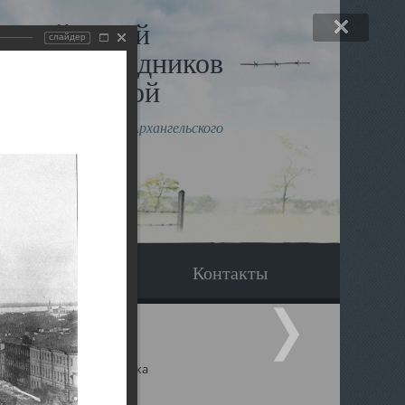
льный музей
слайдер
в и исповедников
рхангельской
влению митрополита Архангельского
горского Даниила
Вопрос-ответ
Контакты
ицкий собор Архангельска