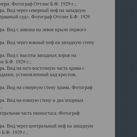
ери. Фотограф Оттлие Б.Ф. 1929 г.;
а. Вид через северный неф на западную
трашный суд». Фотограф Оттлие Б.Ф. 1929
. Вид с амвона на левое крыло первого
а. Вид через южный неф на западную стену
а. Вид с высоты западных хоров на
 Б.Ф. 1929 г.;
а. Вид на юго-восточную часть храма с
дахин, установленный над крестом,
а. Вид на северную стену храма. Фотограф
ра. Вид на южную стену и два опорных
;
тральная часть иконостаса. Фотограф
а. Вид через центральный неф на западную
Б.Ф. 1929 г.;