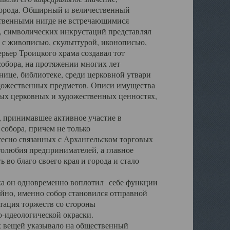
города. Обширный и величественный
ственными нигде не встречающимися
 символических инкрустаций представлял
 с живописью, скульптурой, иконописью,
ьер Троицкого храма создавал тот
обора, на протяжении многих лет
ице, библиотеке, среди церковной утвари
удожественных предметов. Описи имущества
ьных церковных и художественных ценностях,
, принимавшее активное участие в
собора, причем не только
 тесно связанных с Архангельском торговых
толюбия предпринимателей, а главное
во благо своего края и города и стало
 он одновременно воплотил себе функции
айно, именно собор становился отправной
тация торжеств со стороны
-идеологической окраски.
вещей указывало на общественный