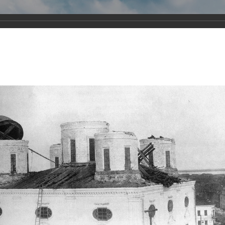
Виртуа
Новомученико
Земли А
Сайт создан по благосло
и Холмо
Наследники
Галерея
Главная
Галерея
Храмы-мученики Архангельска
Свято-Тро