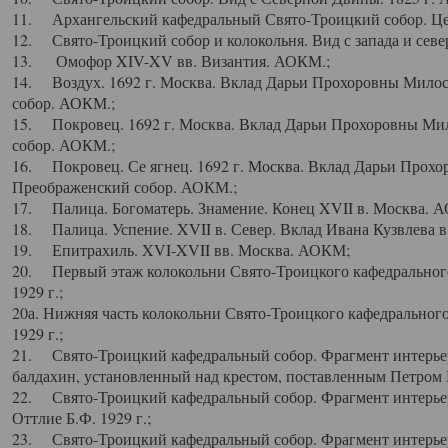
11. Архангельский кафедральный Свято-Троицкий собор. Цен
12. Свято-Троицкий собор и колокольня. Вид с запада и север
13. Омофор XIV-XV вв. Византия. АОКМ.;
14. Воздух. 1692 г. Москва. Вклад Дарьи Прохоровны Мило
собор. АОКМ.;
15. Покровец. 1692 г. Москва. Вклад Дарьи Прохоровны Ми
собор. АОКМ.;
16. Покровец. Се ягнец. 1692 г. Москва. Вклад Дарьи Прох
Преображенский собор. АОКМ.;
17. Палица. Богоматерь. Знамение. Конец XVII в. Москва. 
18. Палица. Успение. XVII в. Север. Вклад Ивана Кузвлева 
19. Епитрахиль. XVI-XVII вв. Москва. АОКМ;
20. Первый этаж колокольни Свято-Троицкого кафедрального
1929 г.;
20а. Нижняя часть колокольни Свято-Троицкого кафедрального
1929 г.;
21. Свято-Троицкий кафедральный собор. Фрагмент интерьер
балдахин, установленный над крестом, поставленным Петром I
22. Свято-Троицкий кафедральный собор. Фрагмент интерьер
Оттлие Б.Ф. 1929 г.;
23. Свято-Троицкий кафедральный собор. Фрагмент интерье