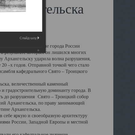
 Архангельска
Слайд-шоу:
 чем другие губернские города России
 в результате которых он лишился многих
у Архангельску ударила волна разрушения,
 20 –х годов. Отправной точкой чего стало
нсамбля кафедрального Свято – Троицкого
а, величественный каменный
ю и градостроительную доминанту города. В
оть до разрушения Свято – Троицкий собор
ний Архангельска, по праву занимающий
ртине Архангельска.
 себе яркую и своеобразную архитектуру
ниями России, Западной Европы и местной
вали его кафедральное значение,