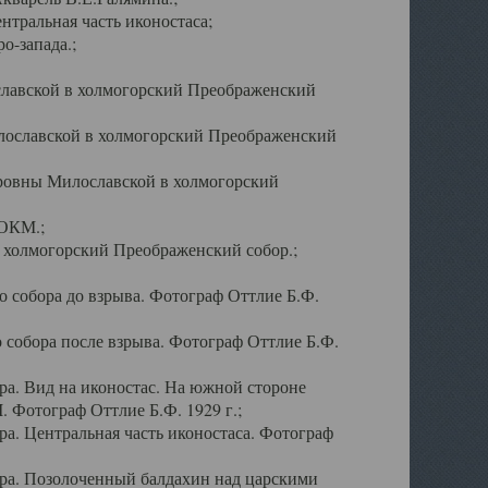
тральная часть иконостаса;
о-запада.;
славской в холмогорский Преображенский
лославской в холмогорский Преображенский
оровны Милославской в холмогорский
АОКМ.;
в холмогорский Преображенский собор.;
 собора до взрыва. Фотограф Оттлие Б.Ф.
 собора после взрыва. Фотограф Оттлие Б.Ф.
а. Вид на иконостас. На южной стороне
. Фотограф Оттлие Б.Ф. 1929 г.;
а. Центральная часть иконостаса. Фотограф
ра. Позолоченный балдахин над царскими