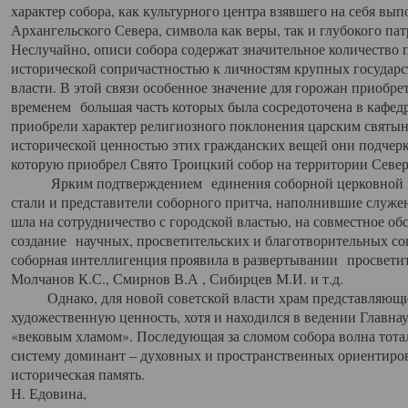
характер собора, как культурного центра взявшего на себя вы
Архангельского Севера, символа как веры, так и глубокого па
Неслучайно, описи собора содержат значительное количество п
исторической сопричастностью к личностям крупных государс
власти. В этой связи особенное значение для горожан приобре
временем большая часть которых была сосредоточена в кафедр
приобрели характер религиозного поклонения царским святыня
исторической ценностью этих гражданских вещей они подчер
которую приобрел Свято Троицкий собор на территории Север
Ярким подтверждением единения соборной церковной ис
стали и представители соборного притча, наполнившие служ
шла на сотрудничество с городской властью, на совместное о
создание научных, просветительских и благотворительных со
соборная интеллигенция проявила в развертывании просветит
Молчанов К.С., Смирнов В.А , Сибирцев М.И. и т.д.
Однако, для новой советской власти храм представляющи
художественную ценность, хотя и находился в ведении Главн
«вековым хламом». Последующая за сломом собора волна тотал
систему доминант – духовных и пространственных ориентиров,
историческая память.
Н. Едовина,