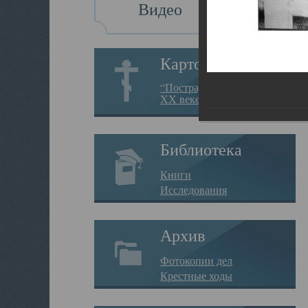
Видео
Картотека
“Пострадавшие за веру в
XX веке на Севере”
Библиотека
Книги
Исследования
Архив
Фотокопии дел
Крестные ходы