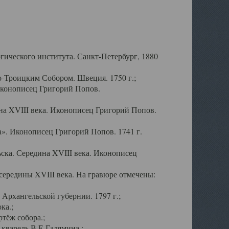
ического института. Санкт-Петербург, 1880
-Троицким Собором. Швеция. 1750 г.;
Иконописец Григорий Попов.
а XVIII века. Иконописец Григорий Попов.
». Иконописец Григорий Попов. 1741 г.
ска. Середина XVIII века. Иконописец
ередины XVIII века. На гравюре отмечены:
Архангельской губернии. 1797 г.;
ка.;
тёж собора.;
кварель В.Е.Галямина.;