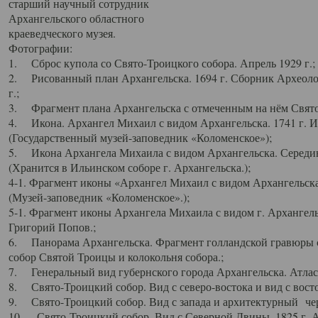
старший научный сотрудник
Архангельского областного
краеведческого музея.
Фотографии:
1. Сброс купола со Свято-Троицкого собора. Апрель 1929 г.;
2. Рисованный план Архангельска. 1694 г. Сборник Археолог
г.;
3. Фрагмент плана Архангельска с отмеченным на нём Свято
4. Икона. Архангел Михаил с видом Архангельска. 1741 г. 
(Государственный музей-заповедник «Коломенское»);
5. Икона Архангела Михаила с видом Архангельска. Середин
(Хранится в Ильинском соборе г. Архангельска.);
4-1. Фрагмент иконы «Архангел Михаил с видом Архангельска
(Музей-заповедник «Коломенское».);
5-1. Фрагмент иконы Архангела Михаила с видом г. Архангель
Григорий Попов.;
6. Панорама Архангельска. Фрагмент голландской гравюры с
собор Святой Троицы и колокольня собора.;
7. Генеральный вид губернского города Архангельска. Атлас 
8. Свято-Троицкий собор. Вид с северо-востока и вид с восто
9. Свято-Троицкий собор. Вид с запада и архитектурный чер
10. Свято-Троицкий собор. Вид с Северной Двины. 1825 г. А