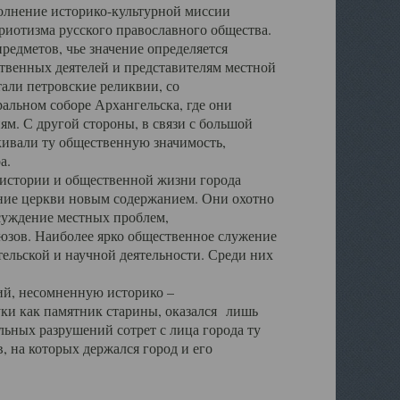
полнение историко-культурной миссии
триотизма русского православного общества.
редметов, чье значение определяется
твенных деятелей и представителям местной
тали петровские реликвии, со
альном соборе Архангельска, где они
м. С другой стороны, в связи с большой
кивали ту общественную значимость,
а.
тории и общественной жизни города
ение церкви новым содержанием. Они охотно
бсуждение местных проблем,
юзов. Наиболее ярко общественное служение
ельской и научной деятельности. Среди них
й, несомненную историко –
ауки как памятник старины, оказался лишь
ьных разрушений сотрет с лица города ту
 на которых держался город и его