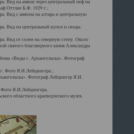
а. Вид на амвон через центральный неф на
аф Оттлие Б.Ф. 1929 г.;
. Вид с амвона на алтарь и центральную
а. Вид на центральный купол и своды.
. Вид от солеи на северную стену. Около
ой святого благоверного князя Александра
бома «Виды г. Архангельска». Фотограф
г. Фото Я.И.Лейцингера.;
рхангельска». Фотограф Лейцингер Я.И.
. Фото Я.И.Лейцингера.
кого областного краеведческого музея.