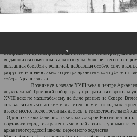
Свято-Троицкий собор
Свято-Троицкий собор Архангельска
23.12.2015
Сегодня мы можем говорить, что Архангельск в большей мере,
пострадал от целенаправленных систематических разрушений,
выдающихся памятников архитектуры. Больше всего по старом
вызванная борьбой с религией, набравшая особую силу в конце
разрушение православного центра архангельской губернии - а
собора Архангельска.
Возникнув в начале XVIII века в центре Архангельск
двухэтажный Троицкий собор, сразу превратился в зрительну
XVIII веке по масштабам ему не было равных на Севере. Впл
оставался самым высоким и значительным из городских строе
второе место, после гостиных дворов, в градостроительной ка
Один из самых больших и светлых соборов России воплотил в
портового города с отраженными в ней архитектурными тече
архангелогородской школы церковного зодчества.
Масштабность, благолепие и богатство собора, вполне оправды