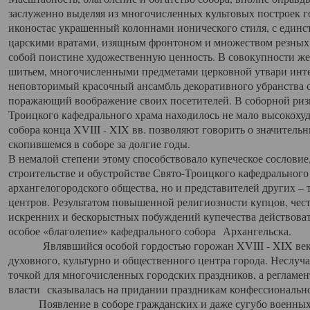
заслуженно выделяя из многочисленных культовых построек 
иконостас украшенный колоннами ионического стиля, с един
царскими вратами, изящным фронтоном и множеством резных,
собой поистине художественную ценность. В совокупности же
шитьем, многочисленными предметами церковной утвари интер
неповторимый красочный ансамбль декоративного убранства с
поражающий воображение своих посетителей. В соборной ризн
Троицкого кафедрального храма находилось не мало высокох
собора конца XVIII - XIX вв. позволяют говорить о значител
скопившемся в соборе за долгие годы.
В немалой степени этому способствовало купеческое сословие
строительстве и обустройстве Свято-Троицкого кафедрального 
архангелогородского общества, но и представителей других –
центров. Результатом повышенной религиозности купцов, чес
искренних и бескорыстных побуждений купечества действовать 
особое «благолепие» кафедрального собора Архангельска.
Являвшийся особой гордостью горожан XVIII - XIX века
духовного, культурно и общественного центра города. Неслуч
точкой для многочисленных городских праздников, а регламен
власти сказывалась на придании праздникам конфессионально
Появление в соборе гражданских и даже сугубо военных 