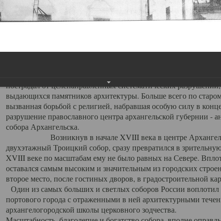
Свято-Троицкий собор
Свято-Троицкий собор Архангельска
23.12.2015
Сегодня мы можем говорить, что Архангельск в большей мере,
пострадал от целенаправленных систематических разрушений,
выдающихся памятников архитектуры. Больше всего по старом
вызванная борьбой с религией, набравшая особую силу в конце
разрушение православного центра архангельской губернии - а
собора Архангельска.
Возникнув в начале XVIII века в центре Архангельск
двухэтажный Троицкий собор, сразу превратился в зрительну
XVIII веке по масштабам ему не было равных на Севере. Впл
оставался самым высоким и значительным из городских строе
второе место, после гостиных дворов, в градостроительной ка
Один из самых больших и светлых соборов России воплотил в
портового города с отраженными в ней архитектурными тече
архангелогородской школы церковного зодчества.
Масштабность, благолепие и богатство собора, вполне оправды