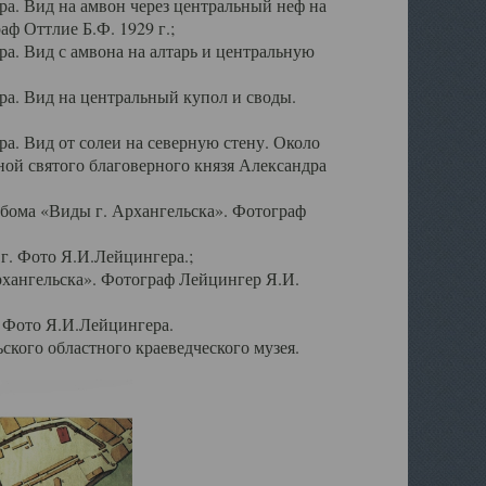
а. Вид на амвон через центральный неф на
аф Оттлие Б.Ф. 1929 г.;
. Вид с амвона на алтарь и центральную
а. Вид на центральный купол и своды.
. Вид от солеи на северную стену. Около
ой святого благоверного князя Александра
бома «Виды г. Архангельска». Фотограф
г. Фото Я.И.Лейцингера.;
рхангельска». Фотограф Лейцингер Я.И.
. Фото Я.И.Лейцингера.
кого областного краеведческого музея.