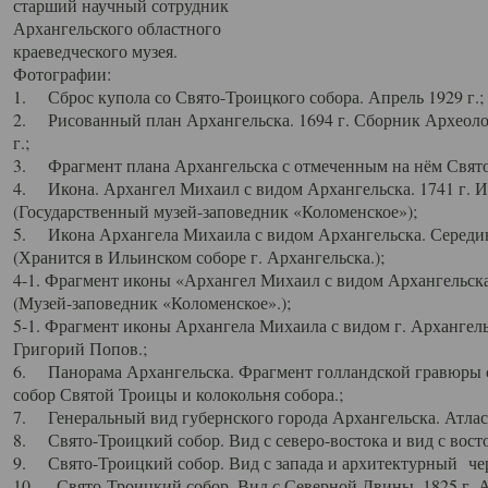
старший научный сотрудник
Архангельского областного
краеведческого музея.
Фотографии:
1. Сброс купола со Свято-Троицкого собора. Апрель 1929 г.;
2. Рисованный план Архангельска. 1694 г. Сборник Археолог
г.;
3. Фрагмент плана Архангельска с отмеченным на нём Свято
4. Икона. Архангел Михаил с видом Архангельска. 1741 г. 
(Государственный музей-заповедник «Коломенское»);
5. Икона Архангела Михаила с видом Архангельска. Середин
(Хранится в Ильинском соборе г. Архангельска.);
4-1. Фрагмент иконы «Архангел Михаил с видом Архангельска
(Музей-заповедник «Коломенское».);
5-1. Фрагмент иконы Архангела Михаила с видом г. Архангель
Григорий Попов.;
6. Панорама Архангельска. Фрагмент голландской гравюры с
собор Святой Троицы и колокольня собора.;
7. Генеральный вид губернского города Архангельска. Атлас 
8. Свято-Троицкий собор. Вид с северо-востока и вид с восто
9. Свято-Троицкий собор. Вид с запада и архитектурный чер
10. Свято-Троицкий собор. Вид с Северной Двины. 1825 г. А