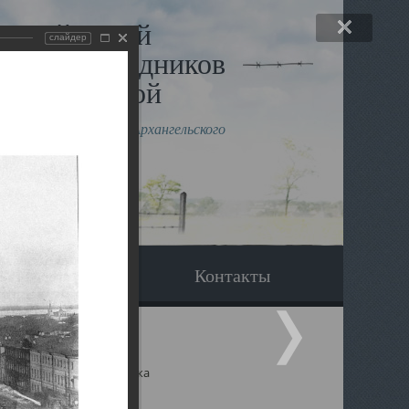
льный музей
слайдер
в и исповедников
рхангельской
влению митрополита Архангельского
горского Даниила
Вопрос-ответ
Контакты
ицкий собор Архангельска