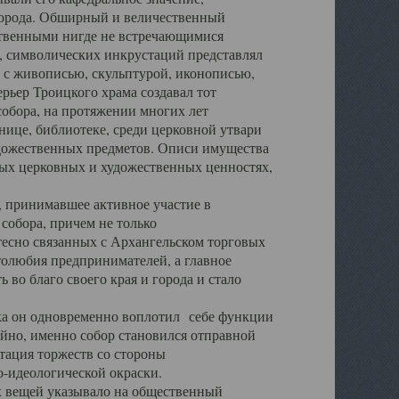
города. Обширный и величественный
ственными нигде не встречающимися
 символических инкрустаций представлял
 с живописью, скульптурой, иконописью,
ьер Троицкого храма создавал тот
обора, на протяжении многих лет
ице, библиотеке, среди церковной утвари
удожественных предметов. Описи имущества
ьных церковных и художественных ценностях,
, принимавшее активное участие в
собора, причем не только
 тесно связанных с Архангельском торговых
толюбия предпринимателей, а главное
во благо своего края и города и стало
 он одновременно воплотил себе функции
айно, именно собор становился отправной
тация торжеств со стороны
-идеологической окраски.
вещей указывало на общественный