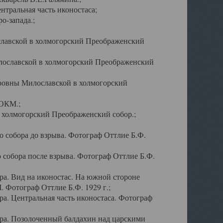
тральная часть иконостаса;
о-запада.;
славской в холмогорский Преображенский
лославской в холмогорский Преображенский
оровны Милославской в холмогорский
АОКМ.;
в холмогорский Преображенский собор.;
 собора до взрыва. Фотограф Оттлие Б.Ф.
 собора после взрыва. Фотограф Оттлие Б.Ф.
а. Вид на иконостас. На южной стороне
. Фотограф Оттлие Б.Ф. 1929 г.;
а. Центральная часть иконостаса. Фотограф
ра. Позолоченный балдахин над царскими