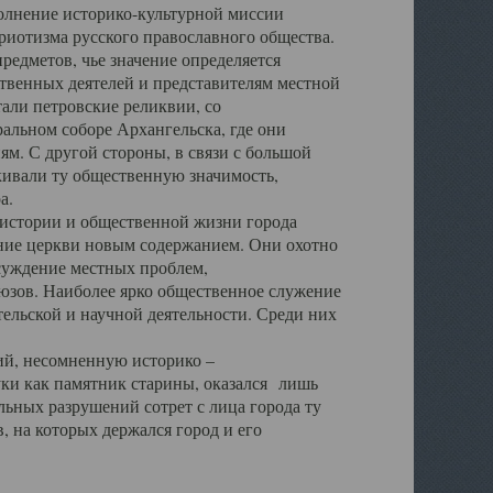
полнение историко-культурной миссии
триотизма русского православного общества.
редметов, чье значение определяется
твенных деятелей и представителям местной
тали петровские реликвии, со
альном соборе Архангельска, где они
м. С другой стороны, в связи с большой
кивали ту общественную значимость,
а.
тории и общественной жизни города
ение церкви новым содержанием. Они охотно
бсуждение местных проблем,
юзов. Наиболее ярко общественное служение
ельской и научной деятельности. Среди них
й, несомненную историко –
ауки как памятник старины, оказался лишь
ьных разрушений сотрет с лица города ту
 на которых держался город и его