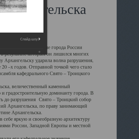
 Архангельска
Слайд-шоу:
 чем другие губернские города России
 в результате которых он лишился многих
у Архангельску ударила волна разрушения,
 20 –х годов. Отправной точкой чего стало
нсамбля кафедрального Свято – Троицкого
а, величественный каменный
ю и градостроительную доминанту города. В
оть до разрушения Свято – Троицкий собор
ний Архангельска, по праву занимающий
ртине Архангельска.
 себе яркую и своеобразную архитектуру
ниями России, Западной Европы и местной
вали его кафедральное значение,