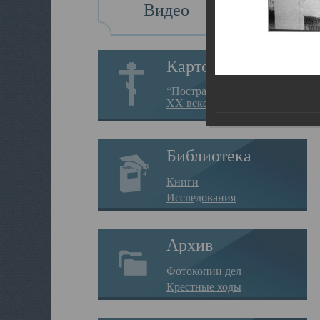
Видео
Картотека
“Пострадавшие за веру в
XX веке на Севере”
Библиотека
Книги
Исследования
Архив
Фотокопии дел
Крестные ходы