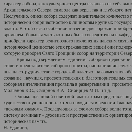
характер собора, как культурного центра взявшего на себя вы
Архангельского Севера, символа как веры, так и глубокого па
Неслучайно, описи собора содержат значительное количество п
исторической сопричастностью к личностям крупных государс
власти. В этой связи особенное значение для горожан приобре
временем большая часть которых была сосредоточена в кафедр
приобрели характер религиозного поклонения царским святыня
исторической ценностью этих гражданских вещей они подчер
которую приобрел Свято Троицкий собор на территории Север
Ярким подтверждением единения соборной церковной ис
стали и представители соборного притча, наполнившие служ
шла на сотрудничество с городской властью, на совместное о
создание научных, просветительских и благотворительных со
соборная интеллигенция проявила в развертывании просветит
Молчанов К.С., Смирнов В.А , Сибирцев М.И. и т.д.
Однако, для новой советской власти храм представляющи
художественную ценность, хотя и находился в ведении Главн
«вековым хламом». Последующая за сломом собора волна тотал
систему доминант – духовных и пространственных ориентиров,
историческая память.
Н. Едовина,