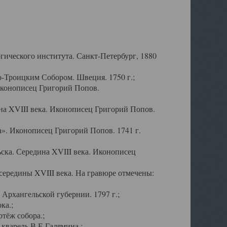
ического института. Санкт-Петербург, 1880
-Троицким Собором. Швеция. 1750 г.;
Иконописец Григорий Попов.
а XVIII века. Иконописец Григорий Попов.
». Иконописец Григорий Попов. 1741 г.
ска. Середина XVIII века. Иконописец
ередины XVIII века. На гравюре отмечены:
Архангельской губернии. 1797 г.;
ка.;
тёж собора.;
кварель В.Е.Галямина.;