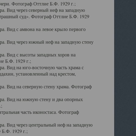
ери. Фотограф Оттлие Б.Ф. 1929 г.;
а. Вид через северный неф на западную
трашный суд». Фотограф Оттлие Б.Ф. 1929
. Вид с амвона на левое крыло первого
а. Вид через южный неф на западную стену
а. Вид с высоты западных хоров на
 Б.Ф. 1929 г.;
а. Вид на юго-восточную часть храма с
дахин, установленный над крестом,
а. Вид на северную стену храма. Фотограф
ра. Вид на южную стену и два опорных
;
тральная часть иконостаса. Фотограф
а. Вид через центральный неф на западную
Б.Ф. 1929 г.;