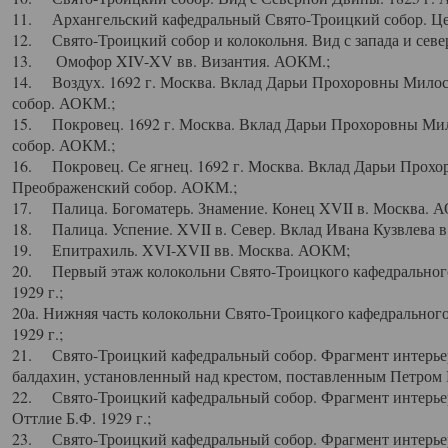
11. Архангельский кафедральный Свято-Троицкий собор. Цен
12. Свято-Троицкий собор и колокольня. Вид с запада и север
13. Омофор XIV-XV вв. Византия. АОКМ.;
14. Воздух. 1692 г. Москва. Вклад Дарьи Прохоровны Мило
собор. АОКМ.;
15. Покровец. 1692 г. Москва. Вклад Дарьи Прохоровны Ми
собор. АОКМ.;
16. Покровец. Се ягнец. 1692 г. Москва. Вклад Дарьи Прох
Преображенский собор. АОКМ.;
17. Палица. Богоматерь. Знамение. Конец XVII в. Москва. 
18. Палица. Успение. XVII в. Север. Вклад Ивана Кузвлева 
19. Епитрахиль. XVI-XVII вв. Москва. АОКМ;
20. Первый этаж колокольни Свято-Троицкого кафедрального
1929 г.;
20а. Нижняя часть колокольни Свято-Троицкого кафедрального
1929 г.;
21. Свято-Троицкий кафедральный собор. Фрагмент интерьер
балдахин, установленный над крестом, поставленным Петром I
22. Свято-Троицкий кафедральный собор. Фрагмент интерьер
Оттлие Б.Ф. 1929 г.;
23. Свято-Троицкий кафедральный собор. Фрагмент интерье