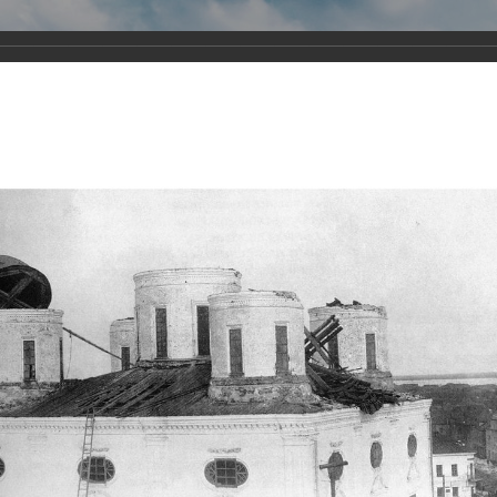
Виртуа
Новомученико
Земли А
Сайт создан по благосло
и Холмо
Наследники
Галерея
Главная
Галерея
Храмы-мученики Архангельска
Свято-Тро