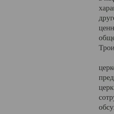
хара
друг
ценн
обще
Трои
Ярк
церк
пред
церк
сотр
обсу