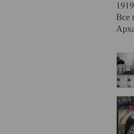
1919
Все 
Арха