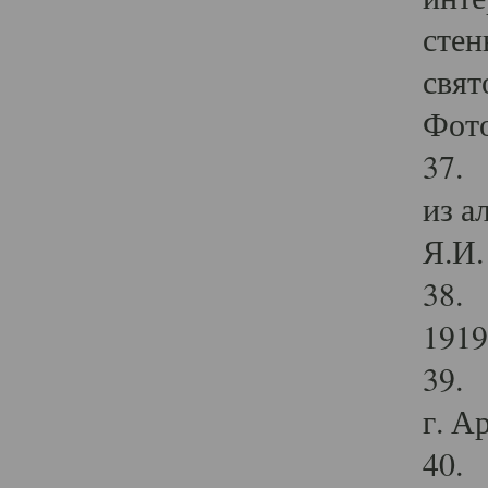
стен
свят
Фото
37. 
из а
Я.И. 
38. 
1919
39. 
г. А
40. 