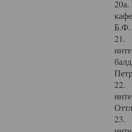
20а.
кафе
Б.Ф. 
21. 
инте
балд
Петр
22. 
инте
Оттл
23. 
инте