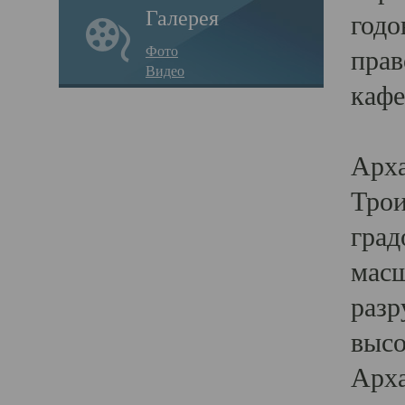
Галерея
годо
Фото
прав
Видео
кафе
Воз
Арха
Трои
град
масш
разр
высо
Арха