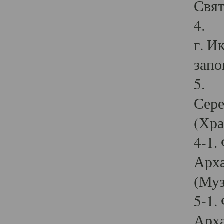
Свят
4. И
г. И
запо
5. И
Сере
(Хра
4-1.
Арха
(Муз
5-1.
Арха