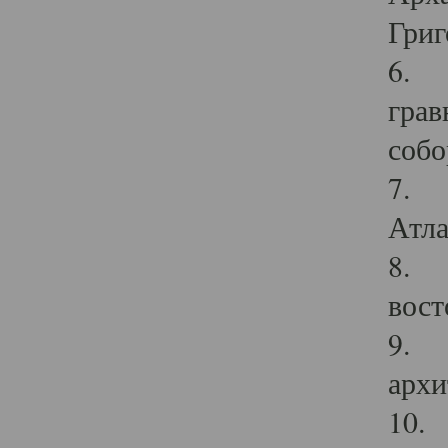
Григ
6. П
грав
собо
7. Г
Атла
8. С
вост
9. С
архи
10. 