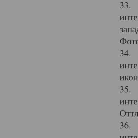
33. 
инте
запа
Фото
34. 
инте
икон
35. 
инте
Оттл
36. 
инте