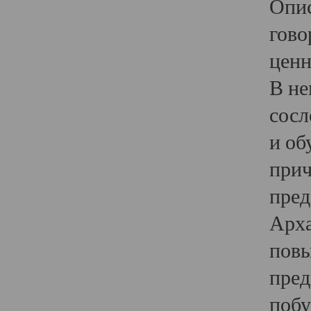
Опис
гово
ценн
В не
сосл
и об
прич
пред
Арха
повы
пред
побу