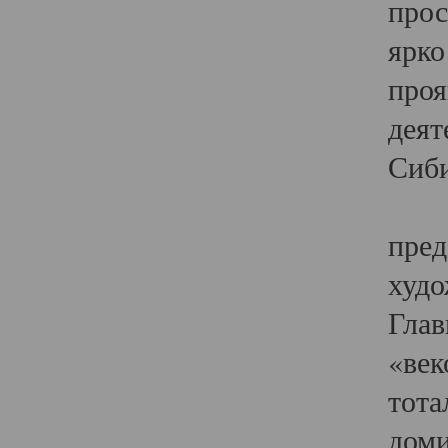
прос
ярко
проя
деят
Сиби
Одн
пред
худо
Глав
«век
тота
доми