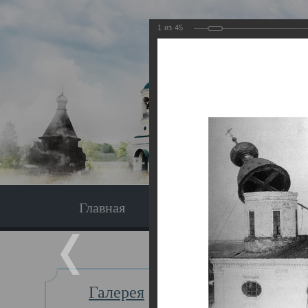
1
из
45
Главная
Экскурсия
Главная
Галерея