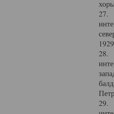
хоры
27. 
инте
севе
1929 
28. 
инте
запа
балд
Петр
29. 
инте