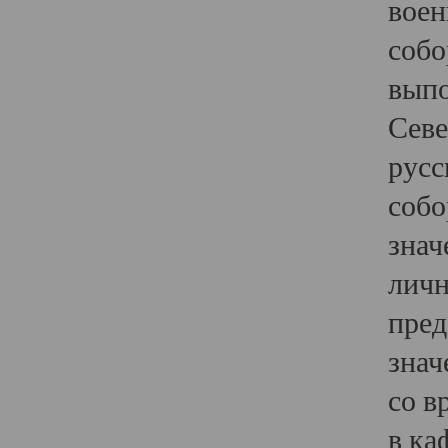
воен
собо
выпо
Севе
русс
собо
знач
личн
пред
знач
со в
в ка