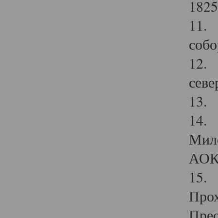
1825
11.
собо
12. 
севе
13.
14. 
Мило
АОК
15. 
Прох
Прео