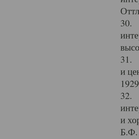
Оттл
30. 
инте
высо
31. 
и це
1929 
32. 
инте
и хо
Б.Ф. 