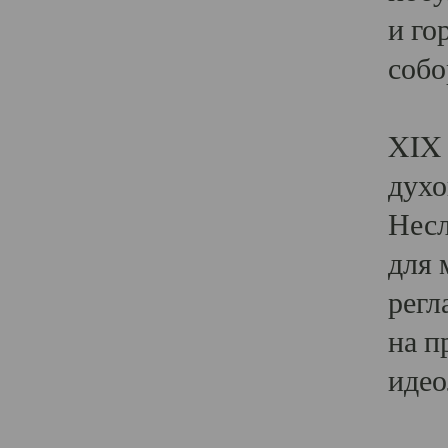
и го
собо
Явл
XIX 
духо
Несл
для 
регл
на п
идео
Поя