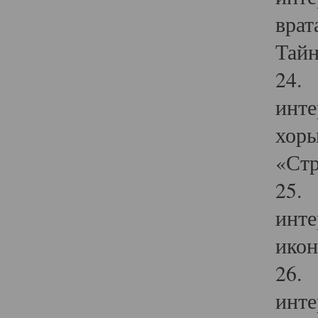
врат
Тайн
24. 
инте
хоры
«Стр
25. 
инте
икон
26. 
инте