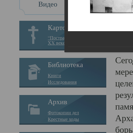
Видео
Св
Картотека
Свя
“Пострадавшие за веру в
XX веке на Севере”
23.12.
Сего
Библиотека
мере
Книги
целе
Исследования
резу
Архив
памя
Фотокопии дел
Арха
Крестные ходы
борь