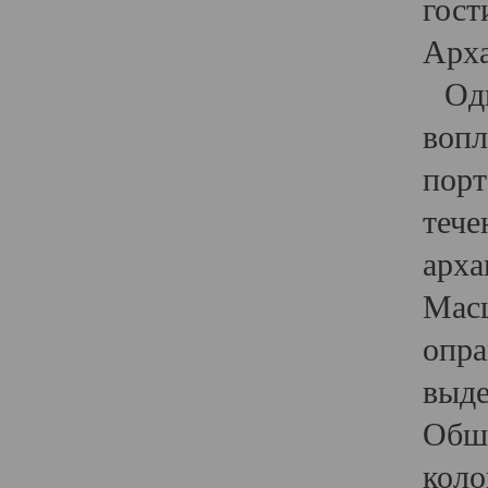
гост
Арха
Один
вопл
порт
тече
арха
Масш
опра
выде
Обши
коло