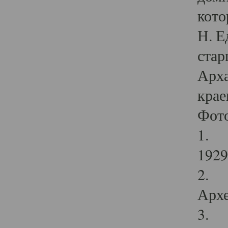
кото
Н. Е
стар
Арха
крае
Фот
1. С
1929 
2. Р
Архе
3. Ф