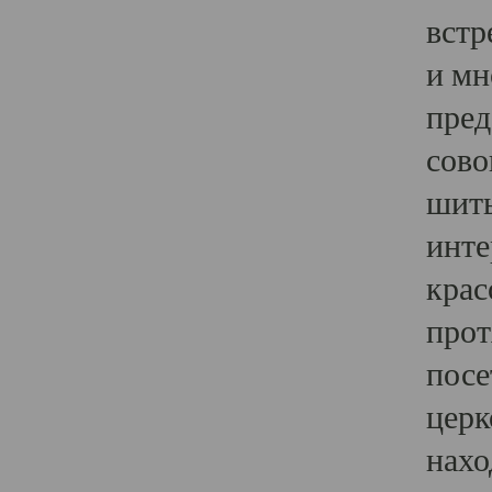
встр
и мн
пред
сово
шить
инте
крас
прот
посе
церк
нахо