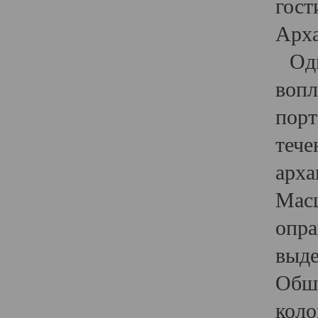
гост
Арха
Один
вопл
порт
тече
арха
Масш
опра
выде
Обши
коло