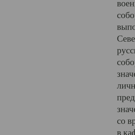
воен
собо
выпо
Севе
русс
собо
знач
личн
пред
знач
со в
в ка