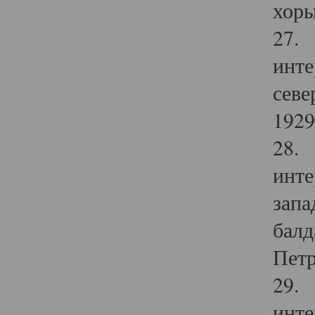
хоры
27. 
инте
севе
1929 
28. 
инте
запа
балд
Петр
29. 
инте