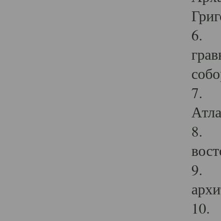
Григ
6. П
грав
собо
7. Г
Атла
8. С
вост
9. С
архи
10. 