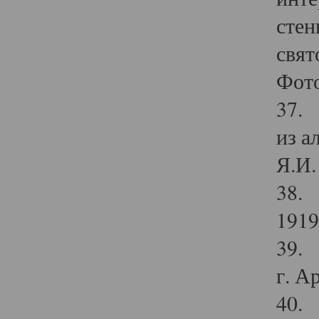
стен
свят
Фото
37. 
из а
Я.И. 
38. 
1919
39. 
г. А
40. 