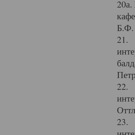
20а.
кафе
Б.Ф. 
21. 
инте
балд
Петр
22. 
инте
Оттл
23. 
инте