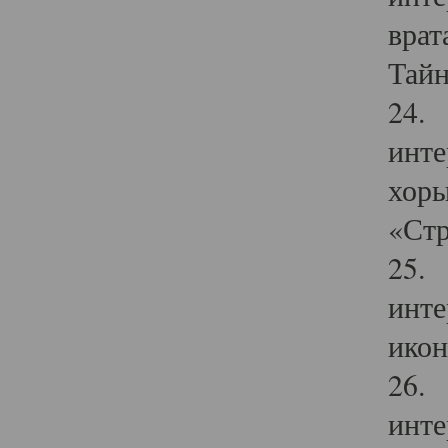
врат
Тайн
24. 
инте
хоры
«Стр
25. 
инте
икон
26. 
инте