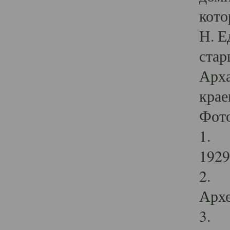
кото
Н. Е
стар
Арха
крае
Фот
1. С
1929 
2. Р
Архе
3. Ф