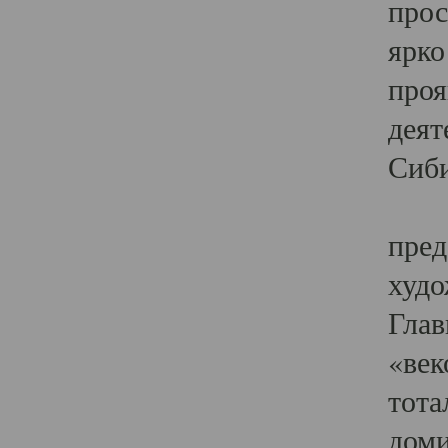
прос
ярко
проя
деят
Сиби
Одн
пред
худо
Глав
«век
тота
доми