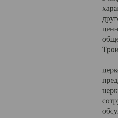
хара
друг
ценн
обще
Трои
Ярк
церк
пред
церк
сотр
обсу