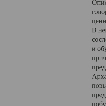
Опис
гово
ценн
В не
сосл
и об
прич
пред
Арха
повы
пред
побу