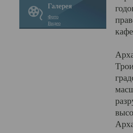
Галерея
годо
Фото
прав
Видео
кафе
Воз
Арха
Трои
град
масш
разр
высо
Арха