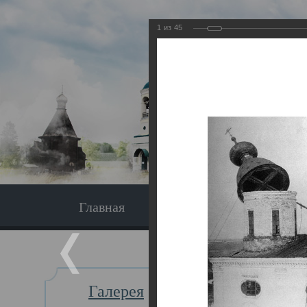
1
из
45
Главная
Экскурсия
Главная
Галерея