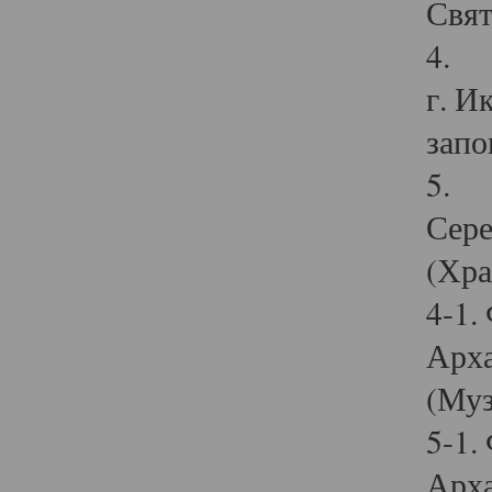
Свят
4. И
г. И
запо
5. И
Сере
(Хра
4-1.
Арха
(Муз
5-1.
Арха