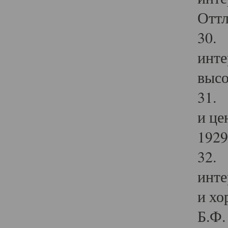
Оттл
30. 
инте
высо
31. 
и це
1929 
32. 
инте
и хо
Б.Ф. 