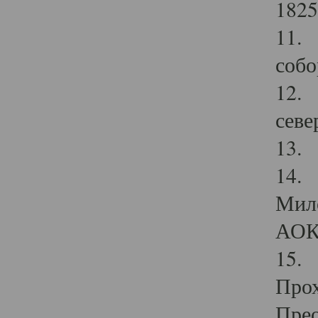
1825
11.
собо
12. 
севе
13.
14. 
Мило
АОК
15. 
Прох
Прео