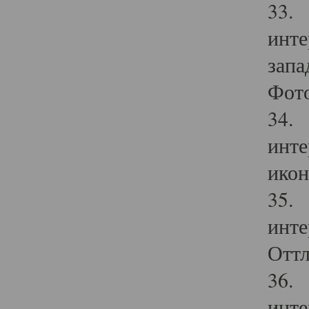
33. 
инте
запа
Фото
34. 
инте
икон
35. 
инте
Оттл
36. 
инте