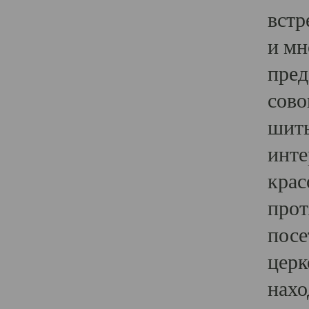
встр
и мн
пред
сово
шить
инте
крас
прот
посе
церк
нахо