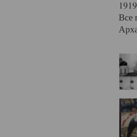
1919
Все 
Арха