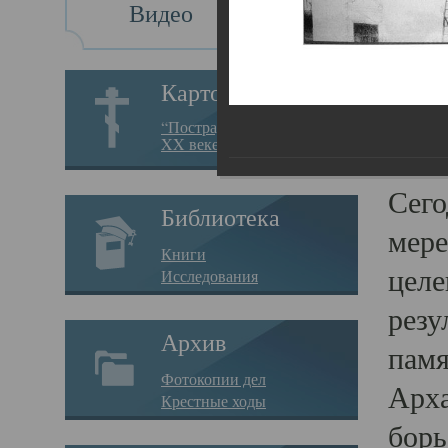
Видео
Св
Картотека
Свя
“Пострадавшие за веру в
XX веке на Севере”
23.12.
Сего
Библиотека
мере
Книги
целе
Исследования
резу
Архив
памя
Фотокопии дел
Арха
Крестные ходы
борь