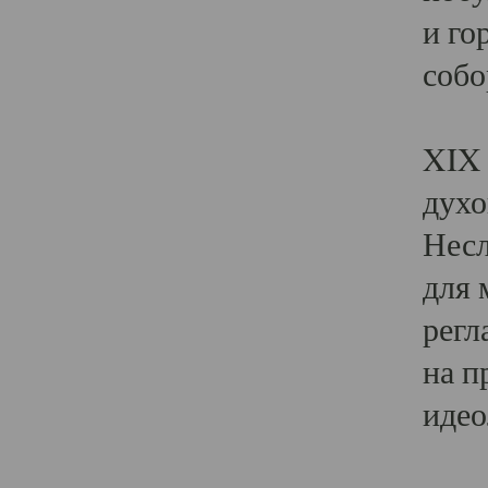
и го
собо
Явл
XIX 
духо
Несл
для 
регл
на п
идео
Поя