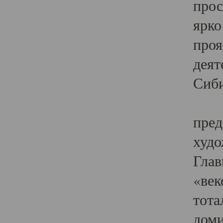
прос
ярко
проя
деят
Сиби
Одн
пред
худо
Глав
«век
тота
доми