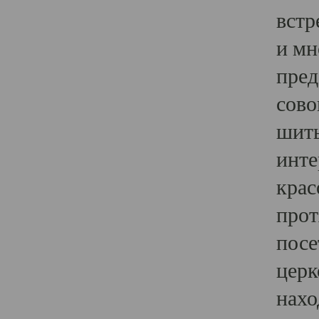
встр
и мн
пред
сово
шить
инте
крас
прот
посе
церк
нахо