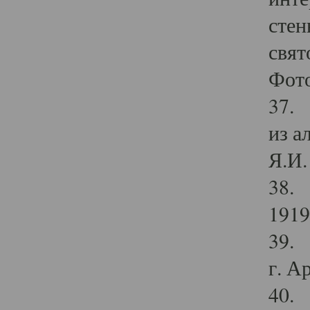
стен
свят
Фото
37. 
из а
Я.И. 
38. 
1919
39. 
г. А
40. 