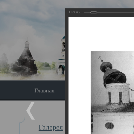
1
из
45
Главная
Экскурсия
Главная
Галерея