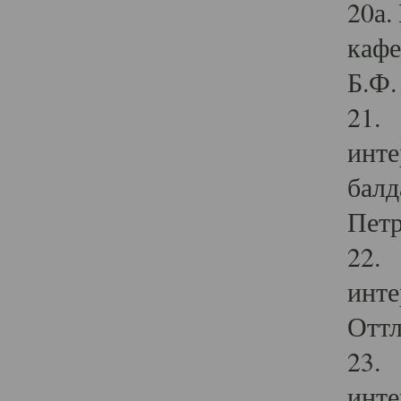
20а.
кафе
Б.Ф. 
21. 
инте
балд
Петр
22. 
инте
Оттл
23. 
инте