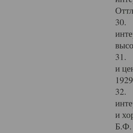
Оттл
30. 
инте
высо
31. 
и це
1929 
32. 
инте
и хо
Б.Ф. 