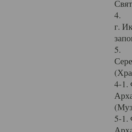
Свят
4. И
г. И
запо
5. И
Сере
(Хра
4-1.
Арха
(Муз
5-1.
Арха