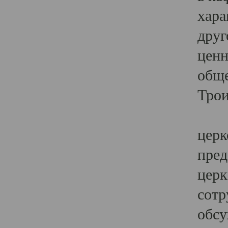
хара
друг
ценн
обще
Трои
Ярк
церк
пред
церк
сотр
обсу