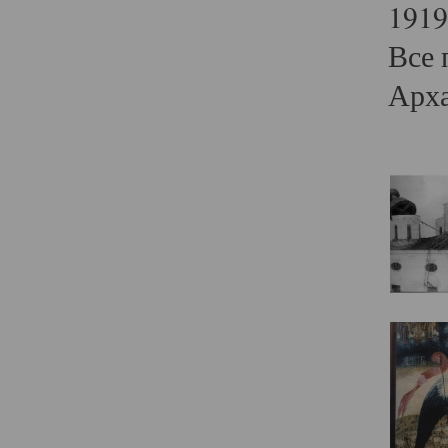
1919
Все 
Арха