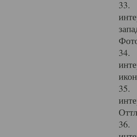
33. 
инте
запа
Фото
34. 
инте
икон
35. 
инте
Оттл
36. 
инте