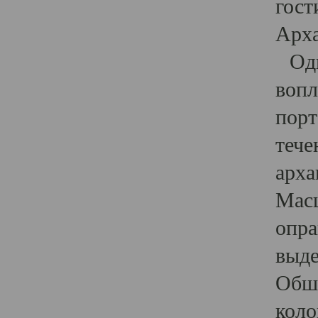
гост
Арха
Один
вопл
порт
тече
арха
Масш
опра
выде
Обши
коло