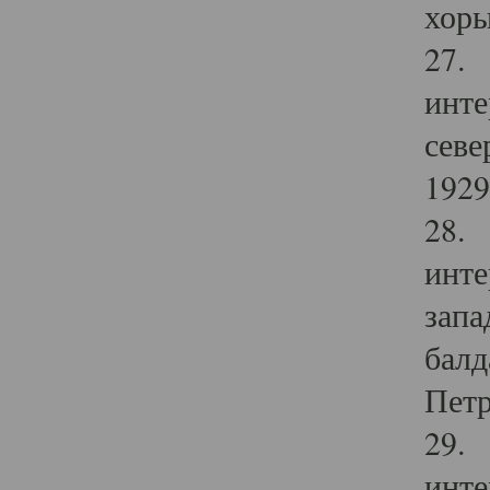
хоры
27. 
инте
севе
1929 
28. 
инте
запа
балд
Петр
29. 
инте