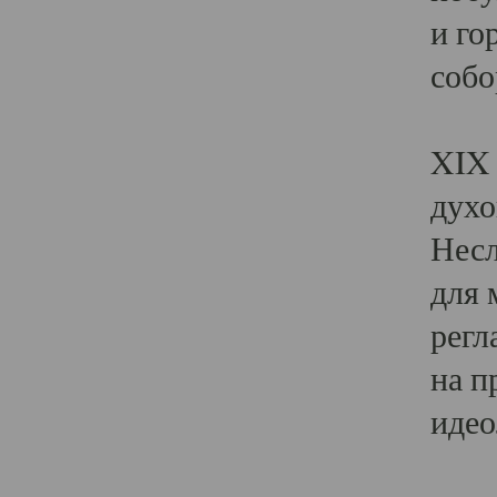
и го
собо
Явл
XIX 
духо
Несл
для 
регл
на п
идео
Поя