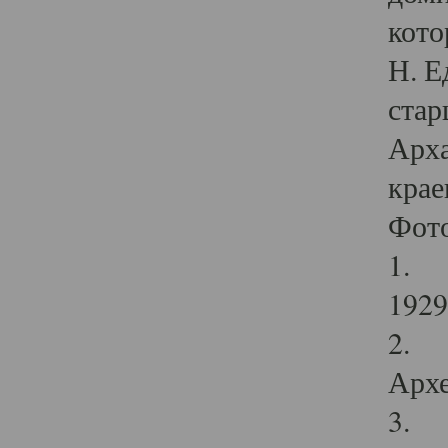
кото
Н. Е
стар
Арха
крае
Фот
1. С
1929 
2. Р
Архе
3. Ф