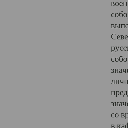
воен
собо
выпо
Севе
русс
собо
знач
личн
пред
знач
со в
в ка