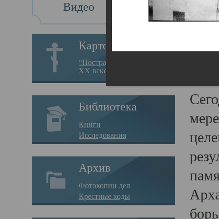
Видео
Св
Картотека
Свя
“Пострадавшие за веру в
XX веке на Севере”
23.12.
Сего
Библиотека
мере
Книги
целе
Исследования
резу
Архив
памя
Фотокопии дел
Арха
Крестные ходы
борь