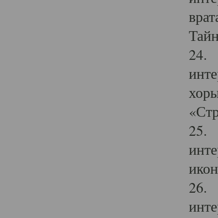
врат
Тайн
24. 
инте
хоры
«Стр
25. 
инте
икон
26. 
инте