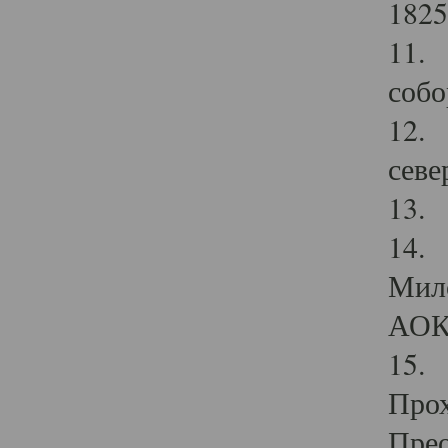
1825
11.
собо
12. 
севе
13.
14. 
Мило
АОК
15. 
Прох
Прео