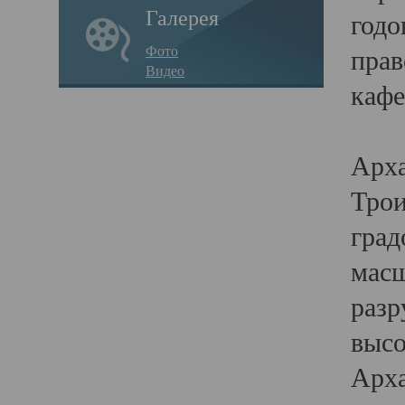
Галерея
годо
Фото
прав
Видео
кафе
Воз
Арха
Трои
град
масш
разр
высо
Арха