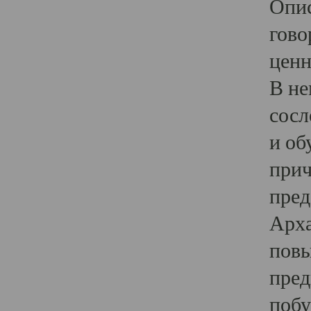
Опис
гово
ценн
В не
сосл
и об
прич
пред
Арха
повы
пред
побу