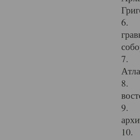
Григ
6. П
грав
собо
7. Г
Атла
8. С
вост
9. С
архи
10. 