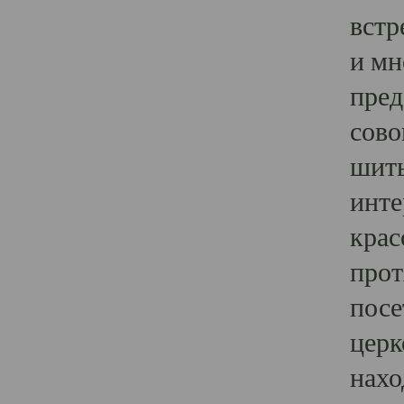
встр
и мн
пред
сово
шить
инте
крас
прот
посе
церк
нахо