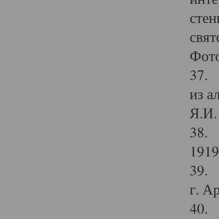
стен
свят
Фото
37. 
из а
Я.И. 
38. 
1919
39. 
г. А
40. 