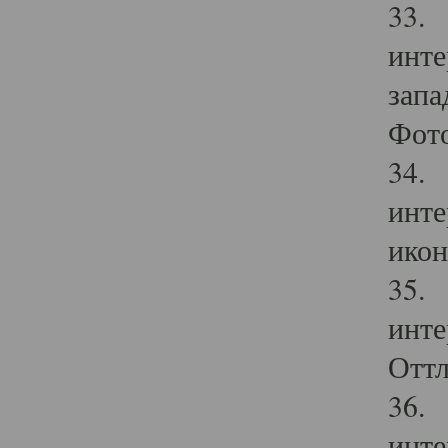
33. 
инте
запа
Фото
34. 
инте
икон
35. 
инте
Оттл
36. 
инте