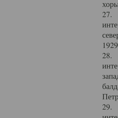
хоры
27. 
инте
севе
1929 
28. 
инте
запа
балд
Петр
29. 
инте