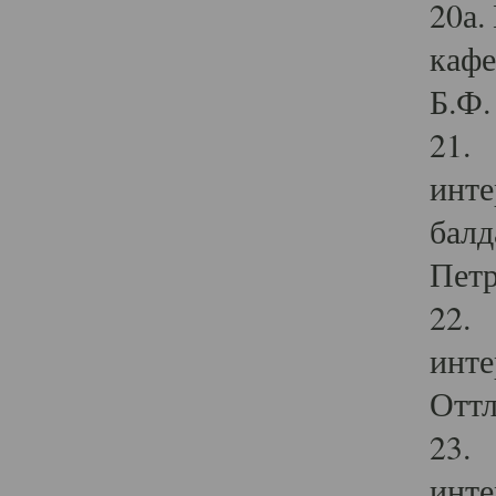
20а.
кафе
Б.Ф. 
21. 
инте
балд
Петр
22. 
инте
Оттл
23. 
инте