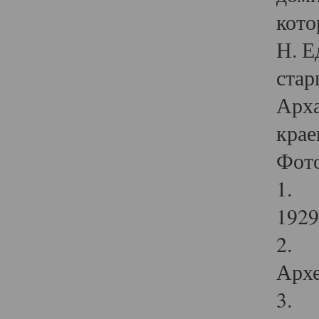
кото
Н. Е
стар
Арха
крае
Фот
1. С
1929 
2. Р
Архе
3. Ф