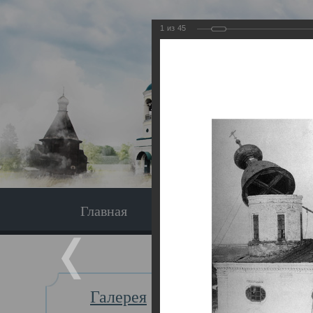
1
из
45
Главная
Экскурсия
Главная
Галерея