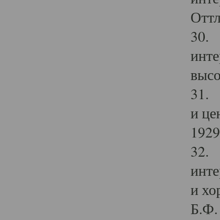
Оттл
30. 
инте
высо
31. 
и це
1929 
32. 
инте
и хо
Б.Ф. 