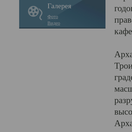
Галерея
годо
Фото
прав
Видео
кафе
Воз
Арха
Трои
град
масш
разр
высо
Арха