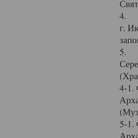
Свят
4. И
г. И
запо
5. И
Сере
(Хра
4-1.
Арха
(Муз
5-1.
Арха