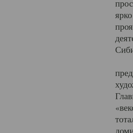
прос
ярко
проя
деят
Сиби
Одн
пред
худо
Глав
«век
тота
доми