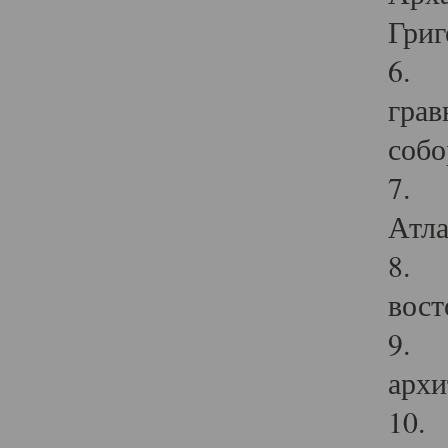
Григ
6. П
грав
собо
7. Г
Атла
8. С
вост
9. С
архи
10. 