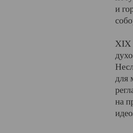
и го
собо
Явл
XIX 
духо
Несл
для 
регл
на п
идео
Поя