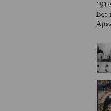
1919
Все 
Арха