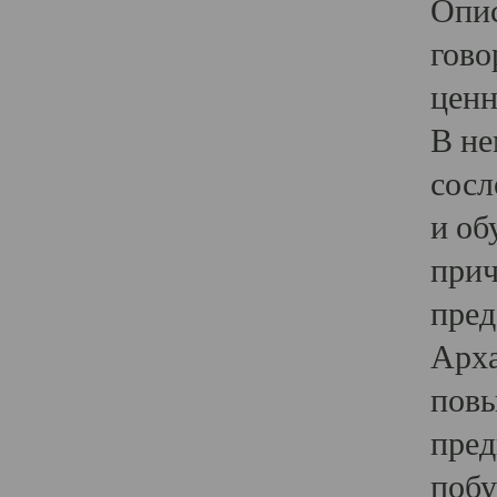
Опис
гово
ценн
В не
сосл
и об
прич
пред
Арха
повы
пред
побу