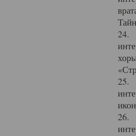
врат
Тайн
24. 
инте
хоры
«Стр
25. 
инте
икон
26. 
инте