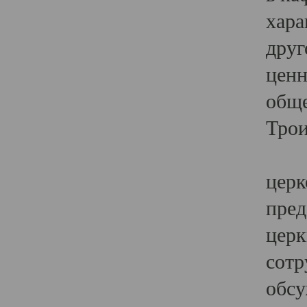
хара
друг
ценн
обще
Трои
Ярк
церк
пред
церк
сотр
обсу