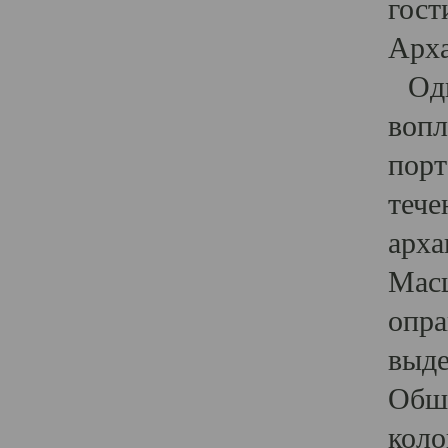
гост
Арха
Один
вопл
порт
тече
арха
Масш
опра
выде
Обши
коло