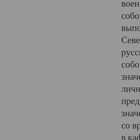
воен
собо
выпо
Севе
русс
собо
знач
личн
пред
знач
со в
в ка