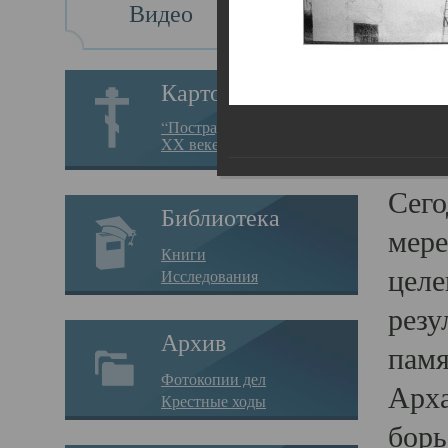
Видео
Св
Картотека
Свя
“Пострадавшие за веру в
XX веке на Севере”
23.12.
Сего
Библиотека
мере
Книги
целе
Исследования
резу
Архив
памя
Фотокопии дел
Арха
Крестные ходы
борь