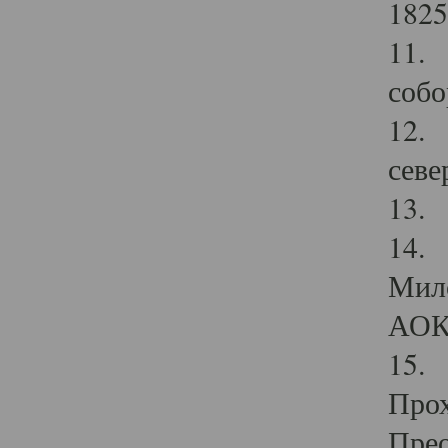
1825
11.
собо
12. 
севе
13.
14. 
Мило
АОК
15. 
Прох
Прео