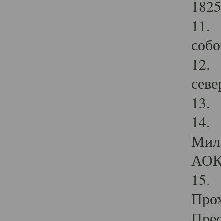
1825
11.
собо
12. 
севе
13.
14. 
Мило
АОК
15. 
Прох
Прео