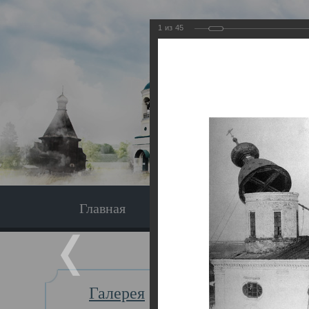
1
из
45
Главная
Экскурсия
Главная
Галерея