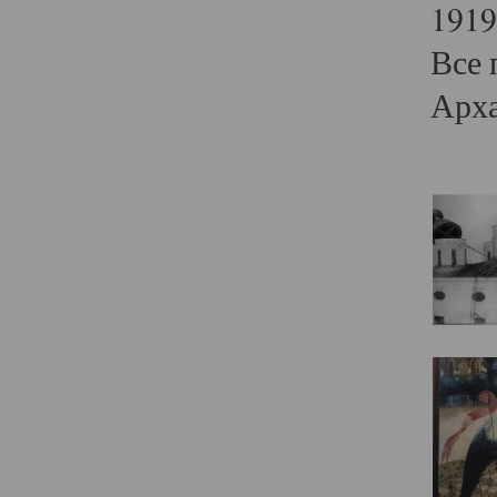
1919
Все 
Арха