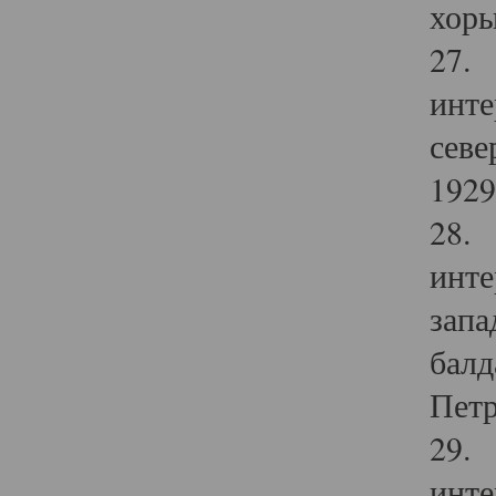
хоры
27. 
инте
севе
1929 
28. 
инте
запа
балд
Петр
29. 
инте