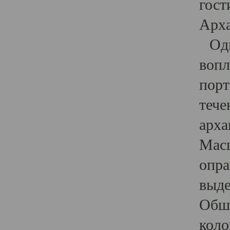
гост
Арха
Один
вопл
порт
тече
арха
Масш
опра
выде
Обши
коло