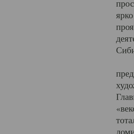
прос
ярко
проя
деят
Сиби
Одн
пред
худо
Глав
«век
тота
доми