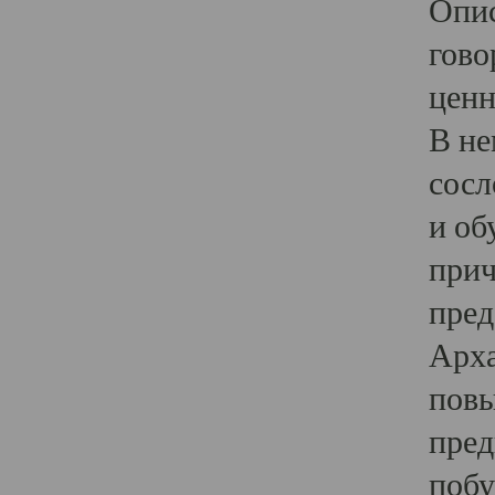
Опис
гово
ценн
В не
сосл
и об
прич
пред
Арха
повы
пред
побу