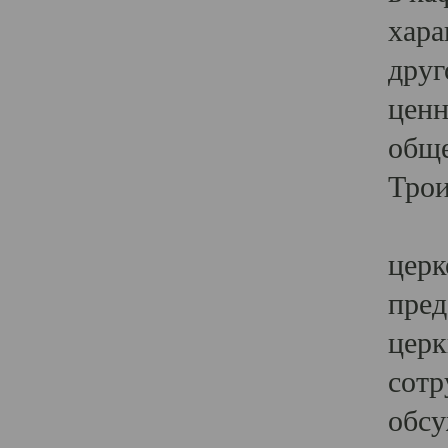
хара
друг
ценн
обще
Трои
Ярк
церк
пред
церк
сотр
обсу