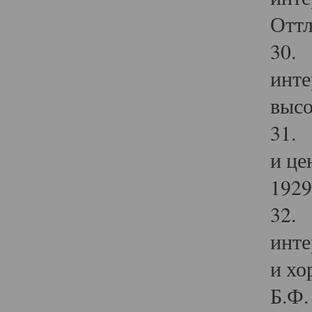
Оттл
30. 
инте
высо
31. 
и це
1929 
32. 
инте
и хо
Б.Ф. 