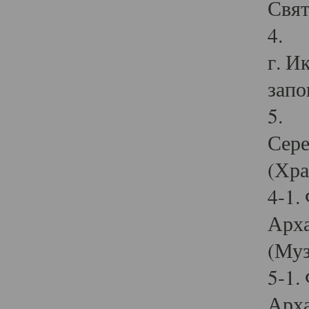
Свят
4. И
г. И
запо
5. И
Сере
(Хра
4-1.
Арха
(Муз
5-1.
Арха