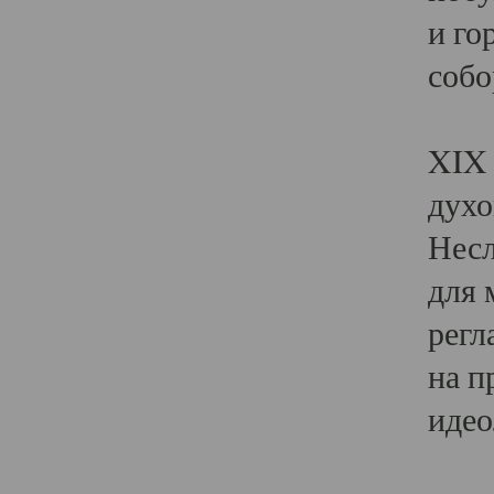
и го
собо
Явл
XIX 
духо
Несл
для 
регл
на п
идео
Поя