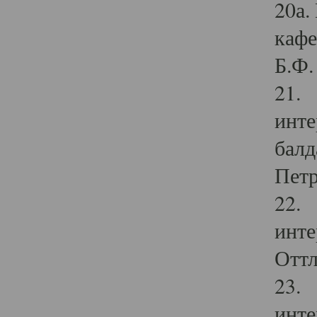
20а.
кафе
Б.Ф. 
21. 
инте
балд
Петр
22. 
инте
Оттл
23. 
инте