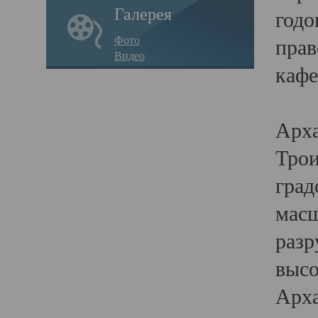
Галерея
годо
Фото
прав
Видео
кафе
Воз
Арха
Трои
град
масш
разр
высо
Арха