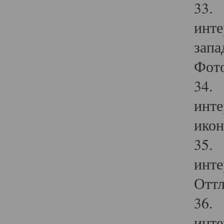
33. 
инте
запа
Фото
34. 
инте
икон
35. 
инте
Оттл
36. 
инте