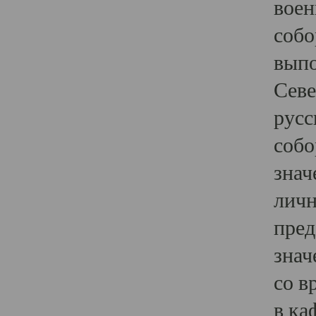
воен
собо
выпо
Севе
русс
собо
знач
личн
пред
знач
со в
в ка