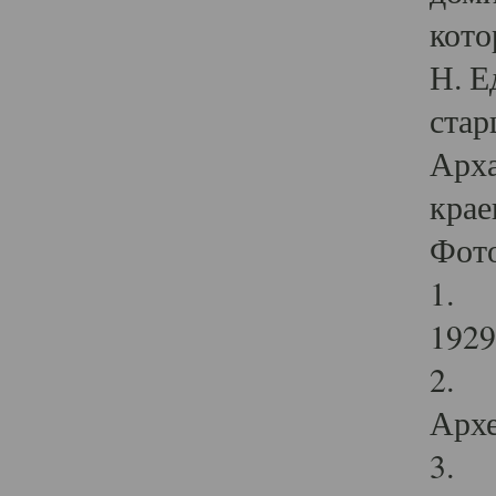
кото
Н. Е
стар
Арха
крае
Фот
1. С
1929 
2. Р
Архе
3. Ф