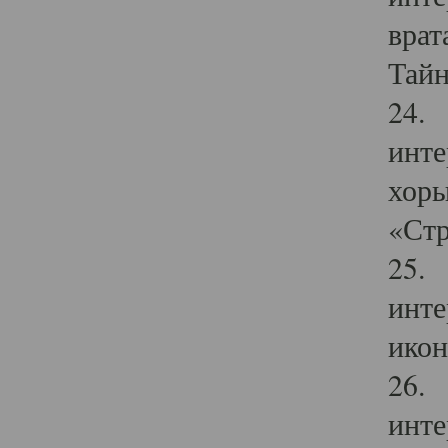
врат
Тайн
24. 
инте
хоры
«Стр
25. 
инте
икон
26. 
инте