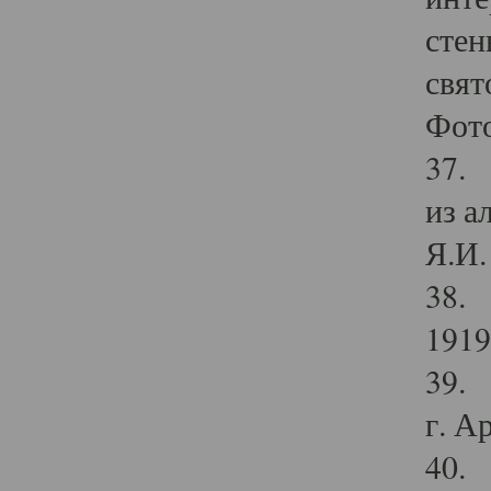
стен
свят
Фото
37. 
из а
Я.И. 
38. 
1919
39. 
г. А
40. 