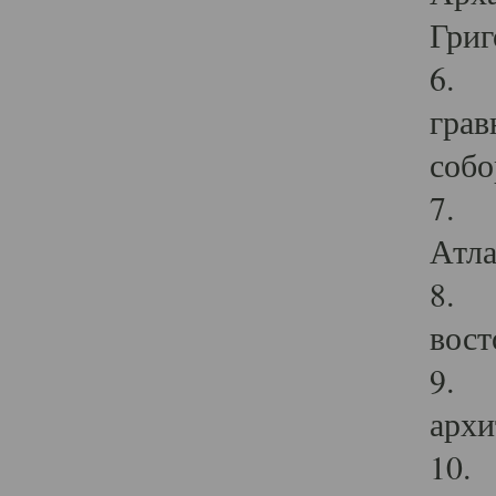
Григ
6. П
грав
собо
7. Г
Атла
8. С
вост
9. С
архи
10. 