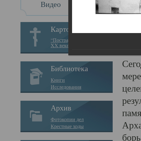
Видео
Св
Картотека
Свя
“Пострадавшие за веру в
XX веке на Севере”
23.12.
Сего
Библиотека
мере
Книги
целе
Исследования
резу
Архив
памя
Фотокопии дел
Арха
Крестные ходы
борь