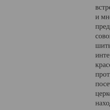
встр
и мн
пред
сово
шить
инте
крас
прот
посе
церк
нахо