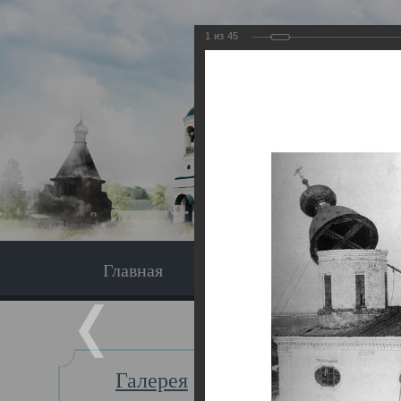
1
из
45
Главная
Экскурсия
Главная
Галерея