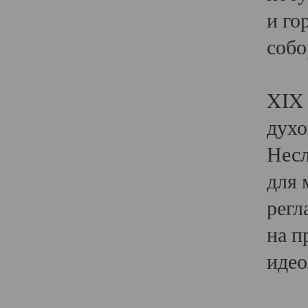
и го
собо
Явл
XIX 
духо
Несл
для 
регл
на п
идео
Поя