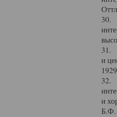
Оттл
30. 
инте
высо
31. 
и це
1929 
32. 
инте
и хо
Б.Ф. 