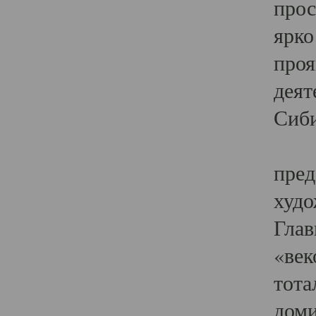
прос
ярко
проя
деят
Сиби
Одн
пред
худо
Глав
«век
тота
доми