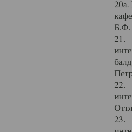
20а.
кафе
Б.Ф. 
21. 
инте
балд
Петр
22. 
инте
Оттл
23. 
инте