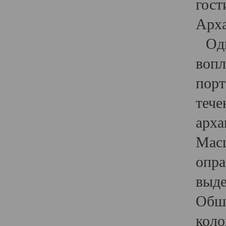
гост
Арха
Один
вопл
порт
тече
арха
Масш
опра
выде
Обши
коло