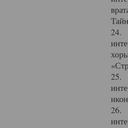
врат
Тайн
24. 
инте
хоры
«Стр
25. 
инте
икон
26. 
инте