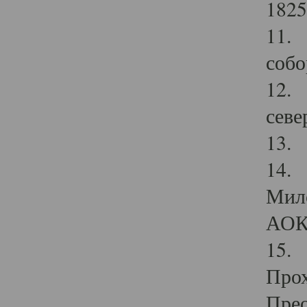
1825
11.
собо
12. 
севе
13.
14. 
Мило
АОК
15. 
Прох
Прео