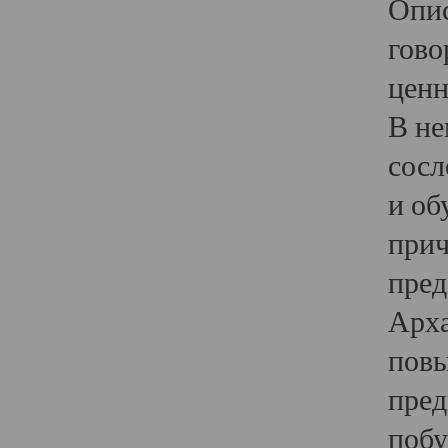
Опис
гово
ценн
В не
сосл
и об
прич
пред
Арха
повы
пред
побу