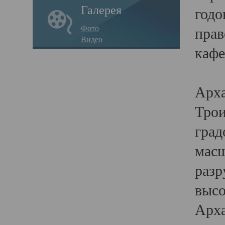
Галерея
годо
Фото
прав
Видео
кафе
Воз
Арха
Трои
град
масш
разр
высо
Арха