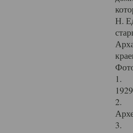
кото
Н. Е
стар
Арха
крае
Фот
1. С
1929 
2. Р
Архе
3. Ф