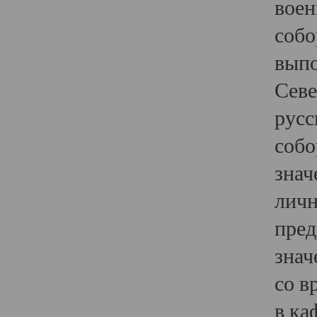
воен
собо
выпо
Севе
русс
собо
знач
личн
пред
знач
со в
в ка