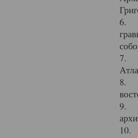
Григ
6. П
грав
собо
7. Г
Атла
8. С
вост
9. С
архи
10. 