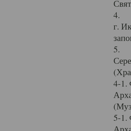
Свят
4. И
г. И
запо
5. И
Сере
(Хра
4-1.
Арха
(Муз
5-1.
Арха