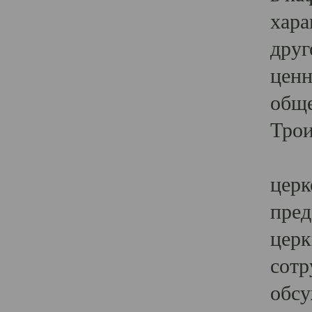
хара
друг
ценн
обще
Трои
Ярк
церк
пред
церк
сотр
обсу