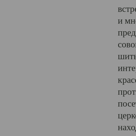
встр
и мн
пред
сово
шить
инте
крас
прот
посе
церк
нахо