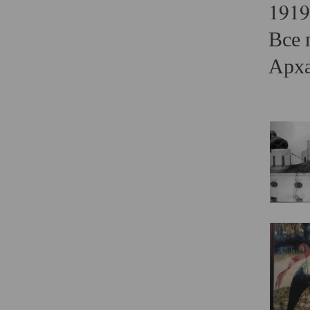
1919
Все 
Арха