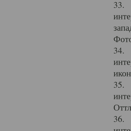
33. 
инте
запа
Фото
34. 
инте
икон
35. 
инте
Оттл
36. 
инте