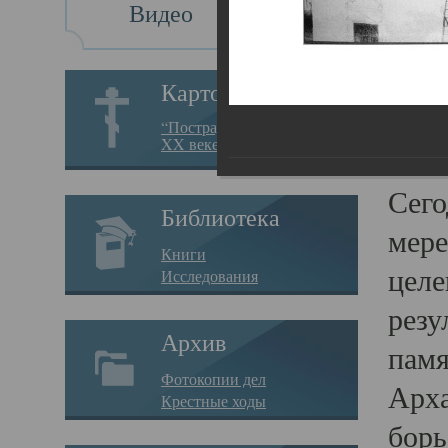
Видео
Св
Картотека
Свя
“Пострадавшие за веру в
XX веке на Севере”
23.12.
Сего
Библиотека
мере
Книги
целе
Исследования
резу
Архив
памя
Фотокопии дел
Арха
Крестные ходы
борь