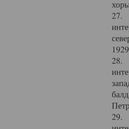
хоры
27. 
инте
севе
1929 
28. 
инте
запа
балд
Петр
29. 
инте