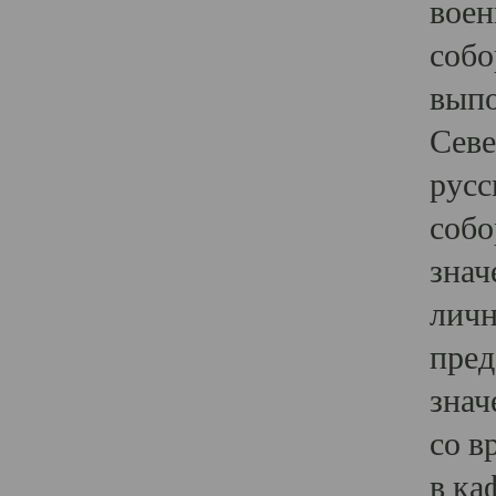
воен
собо
выпо
Севе
русс
собо
знач
личн
пред
знач
со в
в ка