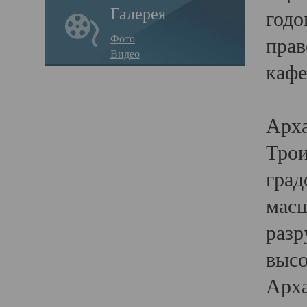
Галерея
годо
Фото
прав
Видео
кафе
Воз
Арха
Трои
град
масш
разр
высо
Арха