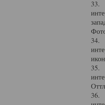
33. 
инте
запа
Фото
34. 
инте
икон
35. 
инте
Оттл
36. 
инте