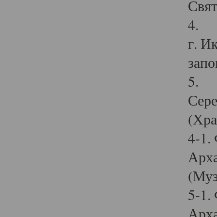
Свят
4. И
г. И
запо
5. И
Сере
(Хра
4-1.
Арха
(Муз
5-1.
Арха