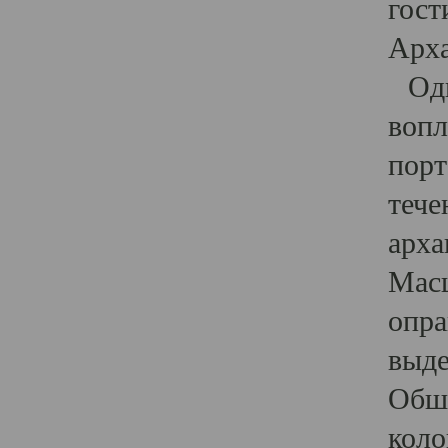
гост
Арха
Один
вопл
порт
тече
арха
Масш
опра
выде
Обши
коло