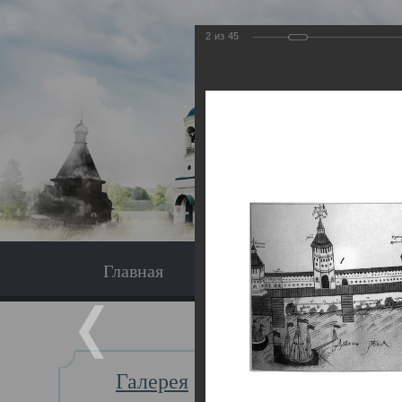
2
из
45
Главная
Экскурсия
Главная
Галерея