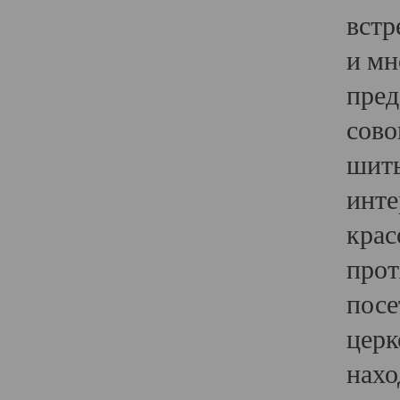
встр
и мн
пред
сово
шить
инте
крас
прот
посе
церк
нахо