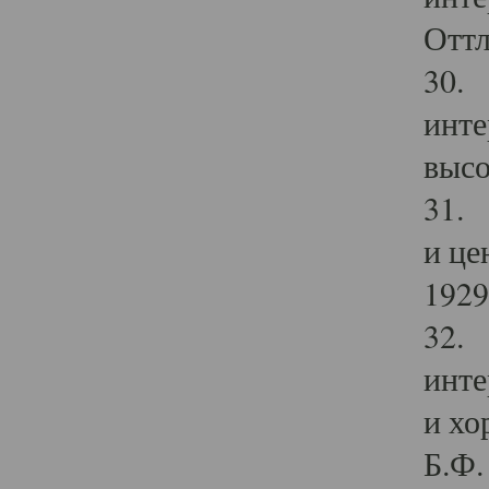
Оттл
30. 
инте
высо
31. 
и це
1929 
32. 
инте
и хо
Б.Ф. 