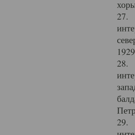
хоры
27. 
инте
севе
1929 
28. 
инте
запа
балд
Петр
29. 
инте