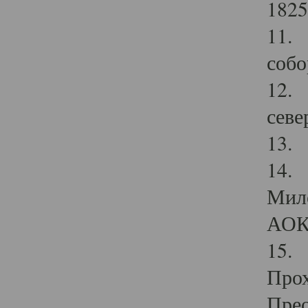
1825
11.
собо
12. 
севе
13.
14. 
Мило
АОК
15. 
Прох
Прео