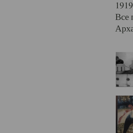
1919
Все 
Арха