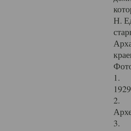
кото
Н. Е
стар
Арха
крае
Фот
1. С
1929 
2. Р
Архе
3. Ф