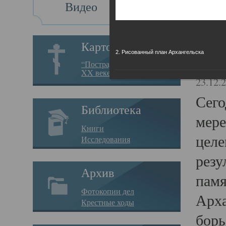
Видео
Св
Картотека
2. Рисованный план Архангельска
Свя
“Пострадавшие за веру в
XX веке на Севере”
23.12.
Сего
Библиотека
мере
Книги
целе
Исследования
резу
Архив
памя
Фотокопии дел
Арха
Крестные ходы
борь