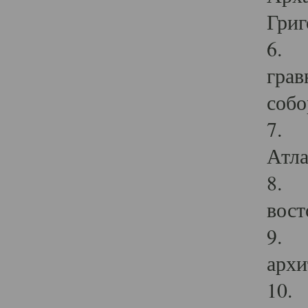
Григ
6. П
грав
собо
7. Г
Атла
8. С
вост
9. С
архи
10. 