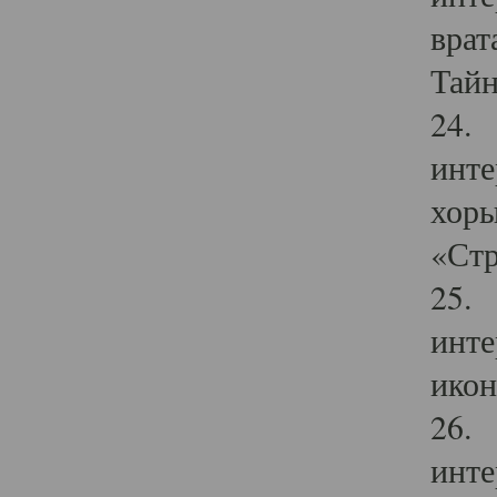
врат
Тайн
24. 
инте
хоры
«Стр
25. 
инте
икон
26. 
инте