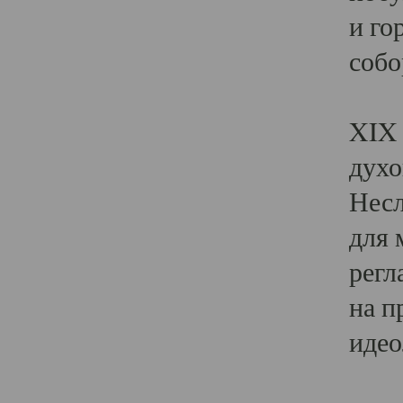
и го
собо
Явл
XIX 
духо
Несл
для 
регл
на п
идео
Поя