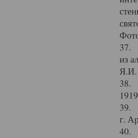
стен
свят
Фото
37. 
из а
Я.И. 
38. 
1919
39. 
г. А
40. 