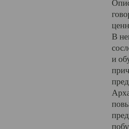
Опис
гово
ценн
В не
сосл
и об
прич
пред
Арха
повы
пред
побу