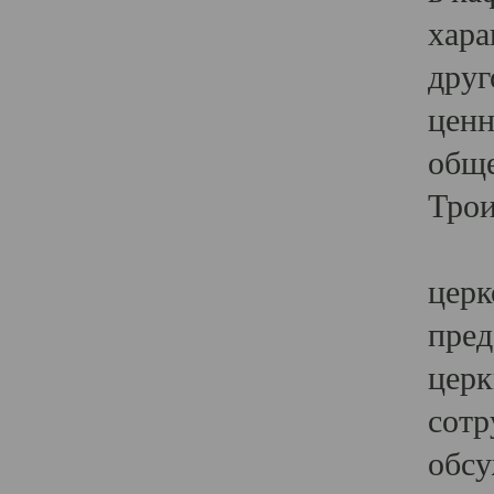
хара
друг
ценн
обще
Трои
Ярк
церк
пред
церк
сотр
обсу