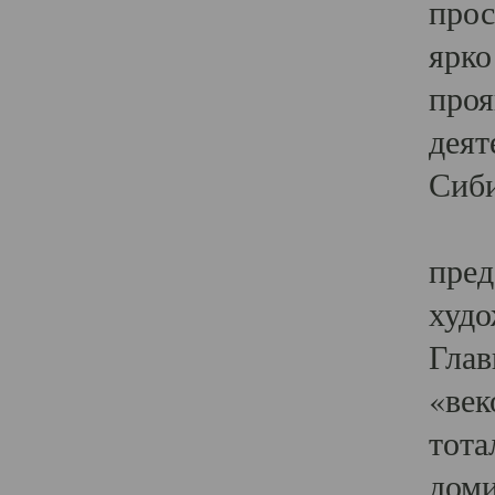
прос
ярко
проя
деят
Сиби
Одн
пред
худо
Глав
«век
тота
доми