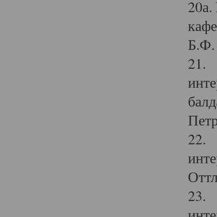
20а.
кафе
Б.Ф. 
21. 
инте
балд
Петр
22. 
инте
Оттл
23. 
инте