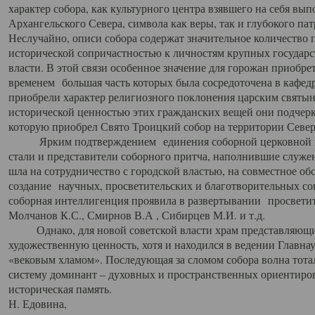
характер собора, как культурного центра взявшего на себя вы
Архангельского Севера, символа как веры, так и глубокого па
Неслучайно, описи собора содержат значительное количество п
исторической сопричастностью к личностям крупных государс
власти. В этой связи особенное значение для горожан приобре
временем большая часть которых была сосредоточена в кафедр
приобрели характер религиозного поклонения царским святыня
исторической ценностью этих гражданских вещей они подчер
которую приобрел Свято Троицкий собор на территории Север
Ярким подтверждением единения соборной церковной ис
стали и представители соборного притча, наполнившие служ
шла на сотрудничество с городской властью, на совместное о
создание научных, просветительских и благотворительных со
соборная интеллигенция проявила в развертывании просветит
Молчанов К.С., Смирнов В.А , Сибирцев М.И. и т.д.
Однако, для новой советской власти храм представляющи
художественную ценность, хотя и находился в ведении Главн
«вековым хламом». Последующая за сломом собора волна тотал
систему доминант – духовных и пространственных ориентиров,
историческая память.
Н. Едовина,