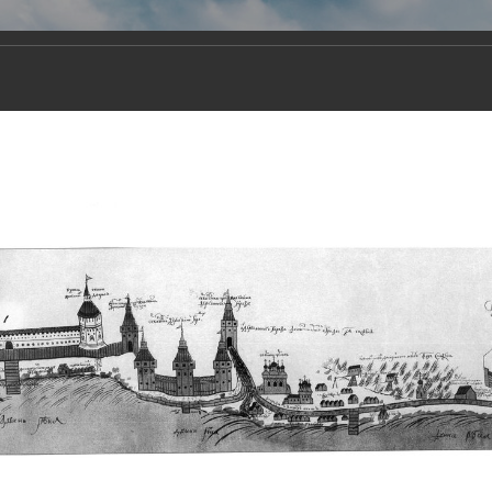
Виртуа
Новомученико
Земли А
Сайт создан по благосло
и Холмо
Наследники
Галерея
Главная
Галерея
Храмы-мученики Архангельска
Свято-Тро