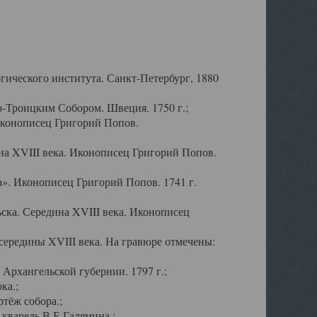
ического института. Санкт-Петербург, 1880
-Троицким Собором. Швеция. 1750 г.;
Иконописец Григорий Попов.
а XVIII века. Иконописец Григорий Попов.
». Иконописец Григорий Попов. 1741 г.
ска. Середина XVIII века. Иконописец
ередины XVIII века. На гравюре отмечены:
Архангельской губернии. 1797 г.;
ка.;
тёж собора.;
кварель В.Е.Галямина.;