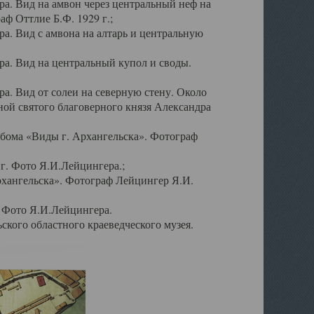
а. Вид на амвон через центральный неф на
аф Оттлие Б.Ф. 1929 г.;
. Вид с амвона на алтарь и центральную
а. Вид на центральный купол и своды.
. Вид от солеи на северную стену. Около
ой святого благоверного князя Александра
бома «Виды г. Архангельска». Фотограф
г. Фото Я.И.Лейцингера.;
рхангельска». Фотограф Лейцингер Я.И.
. Фото Я.И.Лейцингера.
кого областного краеведческого музея.