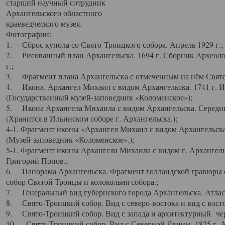
старший научный сотрудник
Архангельского областного
краеведческого музея.
Фотографии:
1. Сброс купола со Свято-Троицкого собора. Апрель 1929 г.;
2. Рисованный план Архангельска. 1694 г. Сборник Археолог
г.;
3. Фрагмент плана Архангельска с отмеченным на нём Свято
4. Икона. Архангел Михаил с видом Архангельска. 1741 г. 
(Государственный музей-заповедник «Коломенское»);
5. Икона Архангела Михаила с видом Архангельска. Середин
(Хранится в Ильинском соборе г. Архангельска.);
4-1. Фрагмент иконы «Архангел Михаил с видом Архангельска
(Музей-заповедник «Коломенское».);
5-1. Фрагмент иконы Архангела Михаила с видом г. Архангель
Григорий Попов.;
6. Панорама Архангельска. Фрагмент голландской гравюры с
собор Святой Троицы и колокольня собора.;
7. Генеральный вид губернского города Архангельска. Атлас 
8. Свято-Троицкий собор. Вид с северо-востока и вид с восто
9. Свято-Троицкий собор. Вид с запада и архитектурный чер
10. Свято-Троицкий собор. Вид с Северной Двины. 1825 г. А