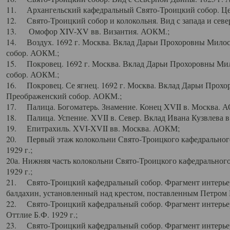
11. Архангельский кафедральный Свято-Троицкий собор. Цен
12. Свято-Троицкий собор и колокольня. Вид с запада и север
13. Омофор XIV-XV вв. Византия. АОКМ.;
14. Воздух. 1692 г. Москва. Вклад Дарьи Прохоровны Мило
собор. АОКМ.;
15. Покровец. 1692 г. Москва. Вклад Дарьи Прохоровны Ми
собор. АОКМ.;
16. Покровец. Се ягнец. 1692 г. Москва. Вклад Дарьи Прох
Преображенский собор. АОКМ.;
17. Палица. Богоматерь. Знамение. Конец XVII в. Москва. 
18. Палица. Успение. XVII в. Север. Вклад Ивана Кузвлева 
19. Епитрахиль. XVI-XVII вв. Москва. АОКМ;
20. Первый этаж колокольни Свято-Троицкого кафедрального
1929 г.;
20а. Нижняя часть колокольни Свято-Троицкого кафедрального
1929 г.;
21. Свято-Троицкий кафедральный собор. Фрагмент интерьер
балдахин, установленный над крестом, поставленным Петром I
22. Свято-Троицкий кафедральный собор. Фрагмент интерьер
Оттлие Б.Ф. 1929 г.;
23. Свято-Троицкий кафедральный собор. Фрагмент интерье