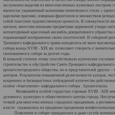
заслуженно выделяя из многочисленных культовых построек 
иконостас украшенный колоннами ионического стиля, с един
царскими вратами, изящным фронтоном и множеством резных,
собой поистине художественную ценность. В совокупности же
шитьем, многочисленными предметами церковной утвари интер
неповторимый красочный ансамбль декоративного убранства с
поражающий воображение своих посетителей. В соборной ризн
Троицкого кафедрального храма находилось не мало высокох
собора конца XVIII - XIX вв. позволяют говорить о значител
скопившемся в соборе за долгие годы.
В немалой степени этому способствовало купеческое сословие
строительстве и обустройстве Свято-Троицкого кафедрального 
архангелогородского общества, но и представителей других –
центров. Результатом повышенной религиозности купцов, чес
искренних и бескорыстных побуждений купечества действовать 
особое «благолепие» кафедрального собора Архангельска.
Являвшийся особой гордостью горожан XVIII - XIX века
духовного, культурно и общественного центра города. Неслуч
точкой для многочисленных городских праздников, а регламен
власти сказывалась на придании праздникам конфессионально
Появление в соборе гражданских и даже сугубо военных 