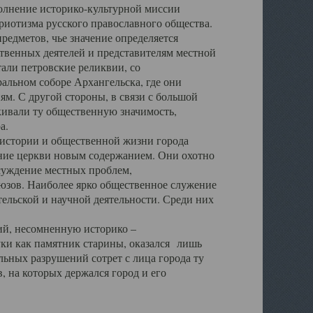
полнение историко-культурной миссии
триотизма русского православного общества.
редметов, чье значение определяется
твенных деятелей и представителям местной
тали петровские реликвии, со
альном соборе Архангельска, где они
м. С другой стороны, в связи с большой
кивали ту общественную значимость,
а.
тории и общественной жизни города
ение церкви новым содержанием. Они охотно
бсуждение местных проблем,
юзов. Наиболее ярко общественное служение
ельской и научной деятельности. Среди них
й, несомненную историко –
ауки как памятник старины, оказался лишь
ьных разрушений сотрет с лица города ту
 на которых держался город и его