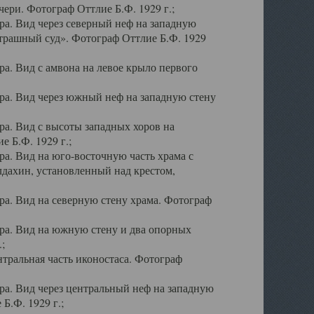
ери. Фотограф Оттлие Б.Ф. 1929 г.;
а. Вид через северный неф на западную
трашный суд». Фотограф Оттлие Б.Ф. 1929
. Вид с амвона на левое крыло первого
а. Вид через южный неф на западную стену
а. Вид с высоты западных хоров на
 Б.Ф. 1929 г.;
а. Вид на юго-восточную часть храма с
дахин, установленный над крестом,
а. Вид на северную стену храма. Фотограф
ра. Вид на южную стену и два опорных
;
тральная часть иконостаса. Фотограф
а. Вид через центральный неф на западную
Б.Ф. 1929 г.;