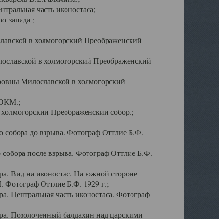
тральная часть иконостаса;
о-запада.;
славской в холмогорский Преображенский
лославской в холмогорский Преображенский
оровны Милославской в холмогорский
АОКМ.;
в холмогорский Преображенский собор.;
 собора до взрыва. Фотограф Оттлие Б.Ф.
 собора после взрыва. Фотограф Оттлие Б.Ф.
а. Вид на иконостас. На южной стороне
. Фотограф Оттлие Б.Ф. 1929 г.;
а. Центральная часть иконостаса. Фотограф
ра. Позолоченный балдахин над царскими