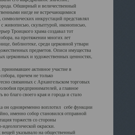
города. Обширный и величественный
ственными нигде не встречающимися
 символических инкрустаций представлял
 с живописью, скульптурой, иконописью,
ьер Троицкого храма создавал тот
обора, на протяжении многих лет
ице, библиотеке, среди церковной утвари
удожественных предметов. Описи имущества
ьных церковных и художественных ценностях,
, принимавшее активное участие в
собора, причем не только
 тесно связанных с Архангельском торговых
толюбия предпринимателей, а главное
во благо своего края и города и стало
 он одновременно воплотил себе функции
айно, именно собор становился отправной
тация торжеств со стороны
-идеологической окраски.
вещей указывало на общественный