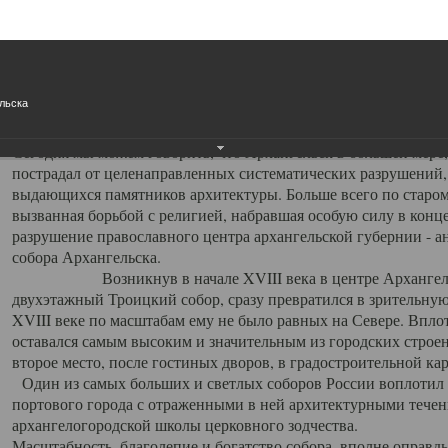
Свято-Троицкий собор
Свято-Троицкий собор Архангельска
льска
23.12.2015
Сегодня мы можем говорить, что Архангельск в большей мере,
пострадал от целенаправленных систематических разрушений,
выдающихся памятников архитектуры. Больше всего по старом
вызванная борьбой с религией, набравшая особую силу в конце
разрушение православного центра архангельской губернии - а
собора Архангельска.
Возникнув в начале XVIII века в центре Архангельск
двухэтажный Троицкий собор, сразу превратился в зрительну
XVIII веке по масштабам ему не было равных на Севере. Впл
оставался самым высоким и значительным из городских строе
второе место, после гостиных дворов, в градостроительной ка
Один из самых больших и светлых соборов России воплотил в
портового города с отраженными в ней архитектурными тече
архангелогородской школы церковного зодчества.
Масштабность, благолепие и богатство собора, вполне оправды