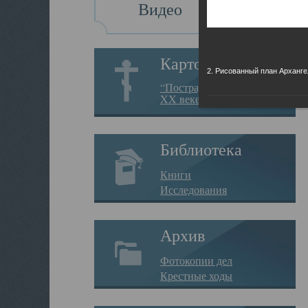
Видео
Картотека
2. Рисованный план Арханге
“Пострадавшие за веру в
XX веке на Севере”
Библиотека
Книги
Исследования
Архив
Фотокопии дел
Крестные ходы