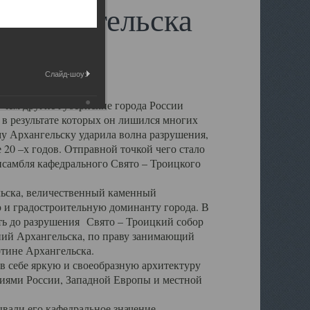
 Архангельска
Слайд-шоу:
 чем другие губернские города России
 в результате которых он лишился многих
у Архангельску ударила волна разрушения,
 20 –х годов. Отправной точкой чего стало
нсамбля кафедрального Свято – Троицкого
а, величественный каменный
ю и градостроительную доминанту города. В
оть до разрушения Свято – Троицкий собор
ний Архангельска, по праву занимающий
ртине Архангельска.
 себе яркую и своеобразную архитектуру
ниями России, Западной Европы и местной
вали его кафедральное значение,