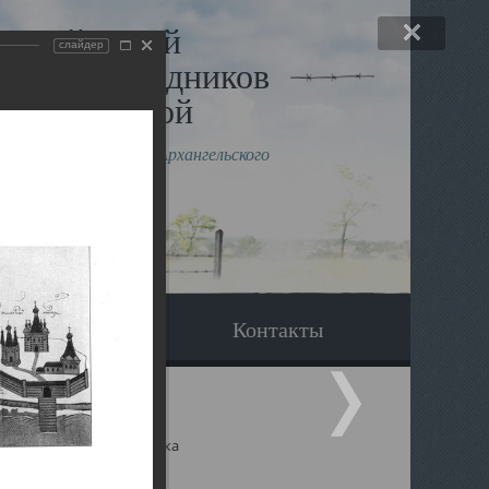
льный музей
слайдер
в и исповедников
рхангельской
влению митрополита Архангельского
горского Даниила
Вопрос-ответ
Контакты
ицкий собор Архангельска