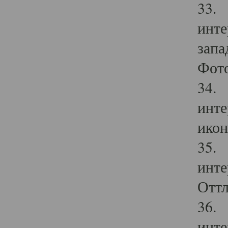
33. 
инте
запа
Фото
34. 
инте
икон
35. 
инте
Оттл
36. 
инте