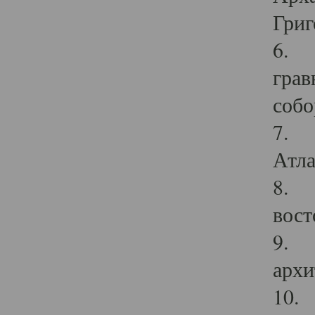
Григ
6. П
грав
собо
7. Г
Атла
8. С
вост
9. С
архи
10. 