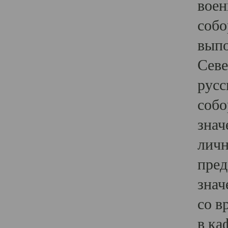
воен
собо
выпо
Севе
русс
собо
знач
личн
пред
знач
со в
в ка