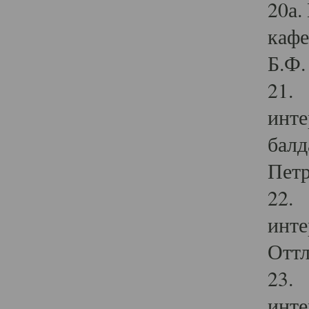
20а.
кафе
Б.Ф. 
21. 
инте
балд
Петр
22. 
инте
Оттл
23. 
инте