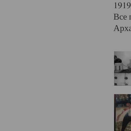
1919
Все 
Арха