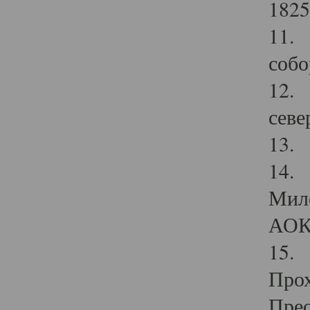
1825
11.
собо
12. 
севе
13.
14. 
Мило
АОК
15. 
Прох
Прео