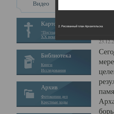
Видео
Св
Картотека
2. Рисованный план Архангельска
Свя
“Пострадавшие за веру в
XX веке на Севере”
23.12.
Сего
Библиотека
мере
Книги
целе
Исследования
резу
Архив
памя
Фотокопии дел
Арха
Крестные ходы
борь