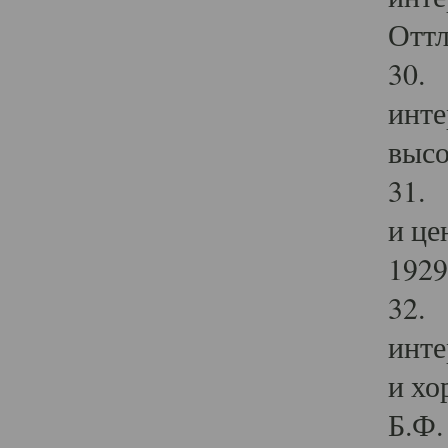
Оттл
30. 
инте
высо
31. 
и це
1929 
32. 
инте
и хо
Б.Ф. 