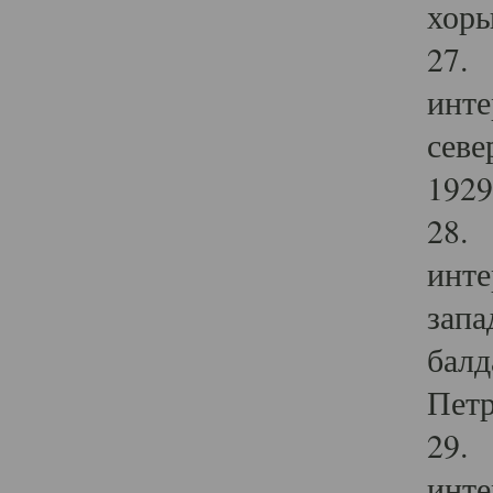
хоры
27. 
инте
севе
1929 
28. 
инте
запа
балд
Петр
29. 
инте