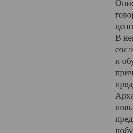
Опис
гово
ценн
В не
сосл
и об
прич
пред
Арха
повы
пред
побу