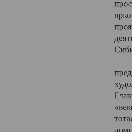
прос
ярко
проя
деят
Сиби
Одн
пред
худо
Глав
«век
тота
доми