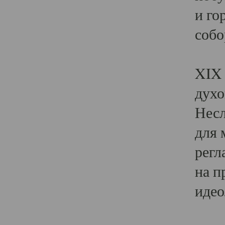
и го
собо
Явл
XIX 
духо
Несл
для 
регл
на п
идео
Поя