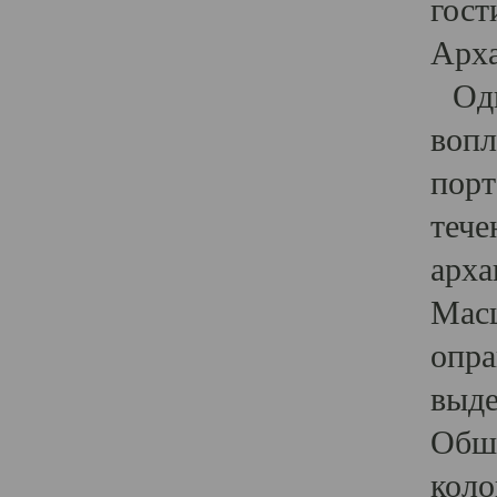
гост
Арха
Один
вопл
порт
тече
арха
Масш
опра
выде
Обши
коло