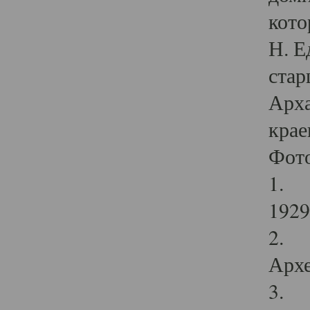
кото
Н. Е
стар
Арха
крае
Фот
1. С
1929 
2. Р
Архе
3. Ф