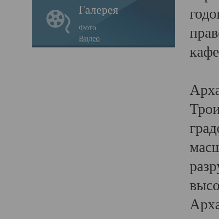
Галерея
годо
Фото
прав
Видео
кафе
Воз
Арха
Трои
град
масш
разр
высо
Арха