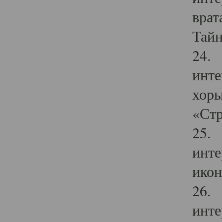
врат
Тайн
24. 
инте
хоры
«Стр
25. 
инте
икон
26. 
инте