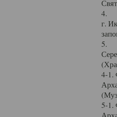
Свят
4. И
г. И
запо
5. И
Сере
(Хра
4-1.
Арха
(Муз
5-1.
Арха