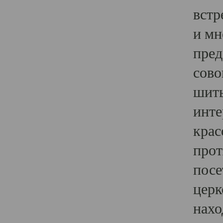
встр
и мн
пред
сово
шить
инте
крас
прот
посе
церк
нахо