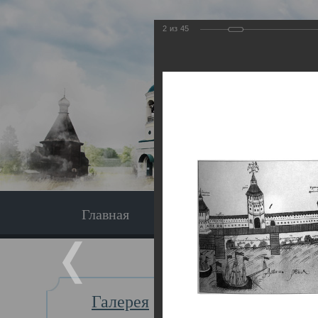
2
из
45
Главная
Экскурсия
Главная
Галерея