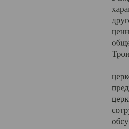
хара
друг
ценн
обще
Трои
Ярк
церк
пред
церк
сотр
обсу