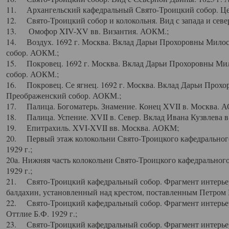
11. Архангельский кафедральный Свято-Троицкий собор. Цен
12. Свято-Троицкий собор и колокольня. Вид с запада и север
13. Омофор XIV-XV вв. Византия. АОКМ.;
14. Воздух. 1692 г. Москва. Вклад Дарьи Прохоровны Мило
собор. АОКМ.;
15. Покровец. 1692 г. Москва. Вклад Дарьи Прохоровны Ми
собор. АОКМ.;
16. Покровец. Се ягнец. 1692 г. Москва. Вклад Дарьи Прох
Преображенский собор. АОКМ.;
17. Палица. Богоматерь. Знамение. Конец XVII в. Москва. 
18. Палица. Успение. XVII в. Север. Вклад Ивана Кузвлева 
19. Епитрахиль. XVI-XVII вв. Москва. АОКМ;
20. Первый этаж колокольни Свято-Троицкого кафедрального
1929 г.;
20а. Нижняя часть колокольни Свято-Троицкого кафедрального
1929 г.;
21. Свято-Троицкий кафедральный собор. Фрагмент интерьер
балдахин, установленный над крестом, поставленным Петром I
22. Свято-Троицкий кафедральный собор. Фрагмент интерьер
Оттлие Б.Ф. 1929 г.;
23. Свято-Троицкий кафедральный собор. Фрагмент интерье