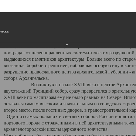
Свято-Троицкий собор
Свято-Троицкий собор Архангельска
льска
23.12.2015
Сегодня мы можем говорить, что Архангельск в большей мере,
пострадал от целенаправленных систематических разрушений,
выдающихся памятников архитектуры. Больше всего по старом
вызванная борьбой с религией, набравшая особую силу в конце
разрушение православного центра архангельской губернии - а
собора Архангельска.
Возникнув в начале XVIII века в центре Архангельск
двухэтажный Троицкий собор, сразу превратился в зрительну
XVIII веке по масштабам ему не было равных на Севере. Впл
оставался самым высоким и значительным из городских строе
второе место, после гостиных дворов, в градостроительной ка
Один из самых больших и светлых соборов России воплотил в
портового города с отраженными в ней архитектурными тече
архангелогородской школы церковного зодчества.
Масштабность, благолепие и богатство собора, вполне оправды