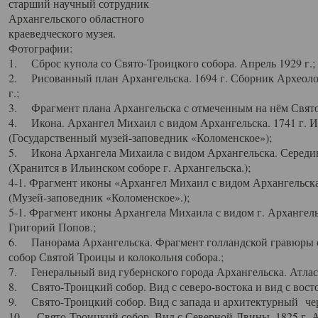
старший научный сотрудник
Архангельского областного
краеведческого музея.
Фотографии:
1. Сброс купола со Свято-Троицкого собора. Апрель 1929 г.;
2. Рисованный план Архангельска. 1694 г. Сборник Археолог
г.;
3. Фрагмент плана Архангельска с отмеченным на нём Свято
4. Икона. Архангел Михаил с видом Архангельска. 1741 г. 
(Государственный музей-заповедник «Коломенское»);
5. Икона Архангела Михаила с видом Архангельска. Середин
(Хранится в Ильинском соборе г. Архангельска.);
4-1. Фрагмент иконы «Архангел Михаил с видом Архангельска
(Музей-заповедник «Коломенское».);
5-1. Фрагмент иконы Архангела Михаила с видом г. Архангель
Григорий Попов.;
6. Панорама Архангельска. Фрагмент голландской гравюры с
собор Святой Троицы и колокольня собора.;
7. Генеральный вид губернского города Архангельска. Атлас 
8. Свято-Троицкий собор. Вид с северо-востока и вид с восто
9. Свято-Троицкий собор. Вид с запада и архитектурный чер
10. Свято-Троицкий собор. Вид с Северной Двины. 1825 г. А