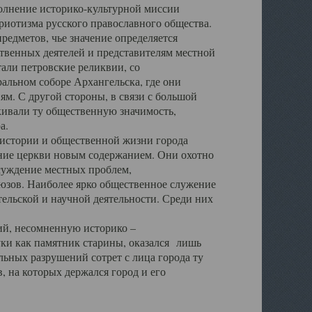
полнение историко-культурной миссии
триотизма русского православного общества.
редметов, чье значение определяется
твенных деятелей и представителям местной
тали петровские реликвии, со
альном соборе Архангельска, где они
м. С другой стороны, в связи с большой
кивали ту общественную значимость,
а.
тории и общественной жизни города
ение церкви новым содержанием. Они охотно
бсуждение местных проблем,
юзов. Наиболее ярко общественное служение
ельской и научной деятельности. Среди них
й, несомненную историко –
ауки как памятник старины, оказался лишь
ьных разрушений сотрет с лица города ту
 на которых держался город и его