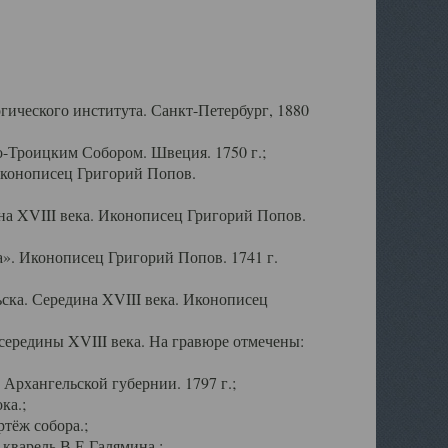
ического института. Санкт-Петербург, 1880
-Троицким Собором. Швеция. 1750 г.;
Иконописец Григорий Попов.
а XVIII века. Иконописец Григорий Попов.
». Иконописец Григорий Попов. 1741 г.
ска. Середина XVIII века. Иконописец
ередины XVIII века. На гравюре отмечены:
Архангельской губернии. 1797 г.;
ка.;
тёж собора.;
кварель В.Е.Галямина.;