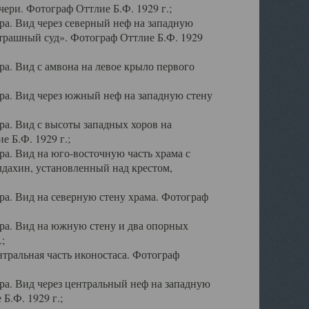
ери. Фотограф Оттлие Б.Ф. 1929 г.;
а. Вид через северный неф на западную
трашный суд». Фотограф Оттлие Б.Ф. 1929
. Вид с амвона на левое крыло первого
а. Вид через южный неф на западную стену
а. Вид с высоты западных хоров на
 Б.Ф. 1929 г.;
а. Вид на юго-восточную часть храма с
дахин, установленный над крестом,
а. Вид на северную стену храма. Фотограф
ра. Вид на южную стену и два опорных
;
тральная часть иконостаса. Фотограф
а. Вид через центральный неф на западную
Б.Ф. 1929 г.;