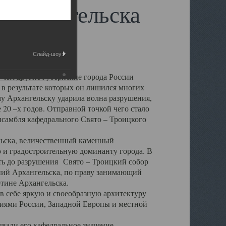
 Архангельска
Слайд-шоу:
 чем другие губернские города России
 в результате которых он лишился многих
у Архангельску ударила волна разрушения,
 20 –х годов. Отправной точкой чего стало
нсамбля кафедрального Свято – Троицкого
а, величественный каменный
ю и градостроительную доминанту города. В
оть до разрушения Свято – Троицкий собор
ний Архангельска, по праву занимающий
ртине Архангельска.
 себе яркую и своеобразную архитектуру
ниями России, Западной Европы и местной
вали его кафедральное значение,