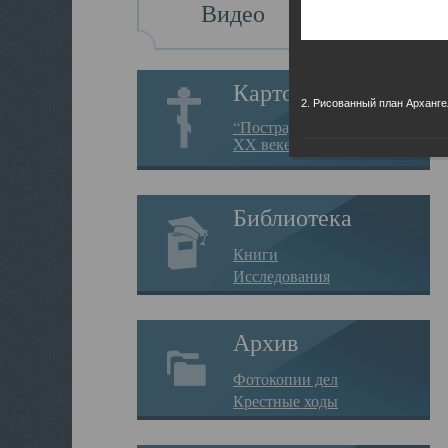
Видео
Картотека
2. Рисованный план Арханге
“Пострадавшие за веру в
XX веке на Севере”
Библиотека
Книги
Исследования
Архив
Фотокопии дел
Крестные ходы