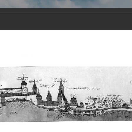
Виртуа
Новомученико
Земли А
Сайт создан по благосло
и Холмо
Наследники
Галерея
Главная
Галерея
Храмы-мученики Архангельска
Свято-Тро