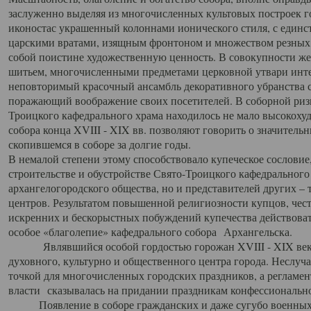
заслуженно выделяя из многочисленных культовых построек 
иконостас украшенный колоннами ионического стиля, с един
царскими вратами, изящным фронтоном и множеством резных,
собой поистине художественную ценность. В совокупности же
шитьем, многочисленными предметами церковной утвари интер
неповторимый красочный ансамбль декоративного убранства с
поражающий воображение своих посетителей. В соборной ризн
Троицкого кафедрального храма находилось не мало высокох
собора конца XVIII - XIX вв. позволяют говорить о значител
скопившемся в соборе за долгие годы.
В немалой степени этому способствовало купеческое сословие
строительстве и обустройстве Свято-Троицкого кафедрального 
архангелогородского общества, но и представителей других –
центров. Результатом повышенной религиозности купцов, чес
искренних и бескорыстных побуждений купечества действовать 
особое «благолепие» кафедрального собора Архангельска.
Являвшийся особой гордостью горожан XVIII - XIX века
духовного, культурно и общественного центра города. Неслуч
точкой для многочисленных городских праздников, а регламен
власти сказывалась на придании праздникам конфессионально
Появление в соборе гражданских и даже сугубо военных 