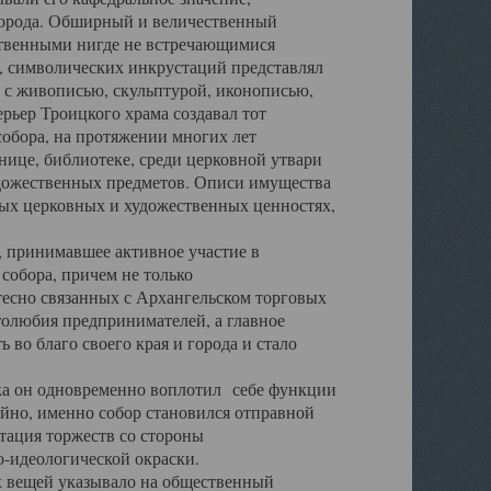
города. Обширный и величественный
ственными нигде не встречающимися
 символических инкрустаций представлял
 с живописью, скульптурой, иконописью,
ьер Троицкого храма создавал тот
обора, на протяжении многих лет
ице, библиотеке, среди церковной утвари
удожественных предметов. Описи имущества
ьных церковных и художественных ценностях,
, принимавшее активное участие в
собора, причем не только
 тесно связанных с Архангельском торговых
толюбия предпринимателей, а главное
во благо своего края и города и стало
 он одновременно воплотил себе функции
айно, именно собор становился отправной
тация торжеств со стороны
-идеологической окраски.
вещей указывало на общественный