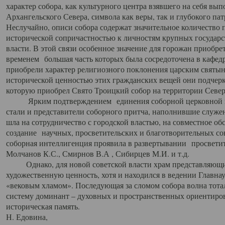
характер собора, как культурного центра взявшего на себя вы
Архангельского Севера, символа как веры, так и глубокого па
Неслучайно, описи собора содержат значительное количество п
исторической сопричастностью к личностям крупных государс
власти. В этой связи особенное значение для горожан приобре
временем большая часть которых была сосредоточена в кафедр
приобрели характер религиозного поклонения царским святыня
исторической ценностью этих гражданских вещей они подчер
которую приобрел Свято Троицкий собор на территории Север
Ярким подтверждением единения соборной церковной ис
стали и представители соборного притча, наполнившие служ
шла на сотрудничество с городской властью, на совместное о
создание научных, просветительских и благотворительных со
соборная интеллигенция проявила в развертывании просветит
Молчанов К.С., Смирнов В.А , Сибирцев М.И. и т.д.
Однако, для новой советской власти храм представляющи
художественную ценность, хотя и находился в ведении Главн
«вековым хламом». Последующая за сломом собора волна тотал
систему доминант – духовных и пространственных ориентиров,
историческая память.
Н. Едовина,