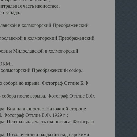
тральная часть иконостаса;
о-запада.;
славской в холмогорский Преображенский
лославской в холмогорский Преображенский
оровны Милославской в холмогорский
АОКМ.;
в холмогорский Преображенский собор.;
 собора до взрыва. Фотограф Оттлие Б.Ф.
 собора после взрыва. Фотограф Оттлие Б.Ф.
а. Вид на иконостас. На южной стороне
. Фотограф Оттлие Б.Ф. 1929 г.;
а. Центральная часть иконостаса. Фотограф
ра. Позолоченный балдахин над царскими