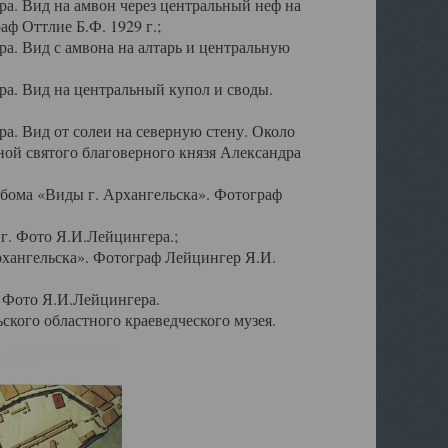
а. Вид на амвон через центральный неф на
аф Оттлие Б.Ф. 1929 г.;
. Вид с амвона на алтарь и центральную
а. Вид на центральный купол и своды.
. Вид от солеи на северную стену. Около
ой святого благоверного князя Александра
бома «Виды г. Архангельска». Фотограф
г. Фото Я.И.Лейцингера.;
рхангельска». Фотограф Лейцингер Я.И.
. Фото Я.И.Лейцингера.
кого областного краеведческого музея.