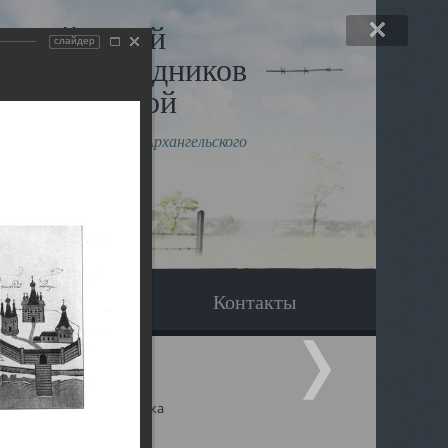
льный музей
слайдер
в и исповедников
рхангельской
влению митрополита Архангельского
горского Даниила
Вопрос-ответ
Контакты
ицкий собор Архангельска