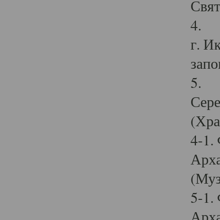
Свят
4. И
г. И
запо
5. И
Сере
(Хра
4-1.
Арха
(Муз
5-1.
Арха