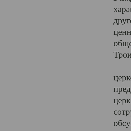
хара
друг
ценн
обще
Трои
Ярк
церк
пред
церк
сотр
обсу