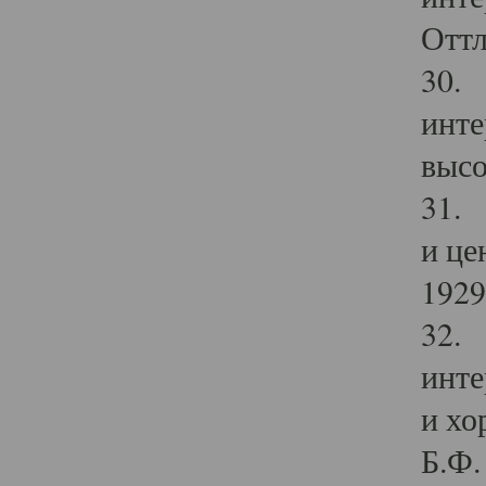
Оттл
30. 
инте
высо
31. 
и це
1929 
32. 
инте
и хо
Б.Ф. 