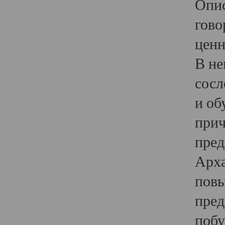
Опис
гово
ценн
В не
сосл
и об
прич
пред
Арха
повы
пред
побу