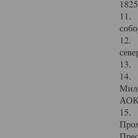
1825
11.
собо
12. 
севе
13.
14. 
Мило
АОК
15. 
Прох
Прео