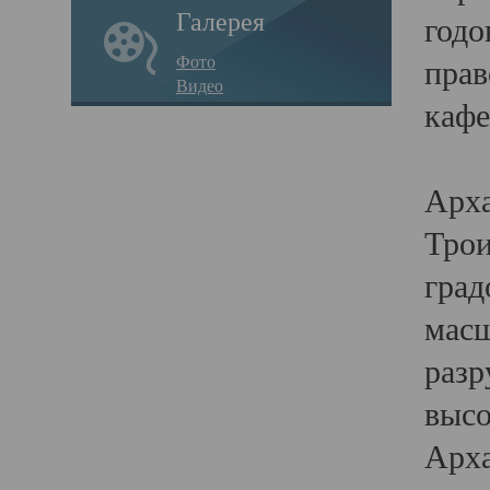
Галерея
годо
Фото
прав
Видео
кафе
Воз
Арха
Трои
град
масш
разр
высо
Арха