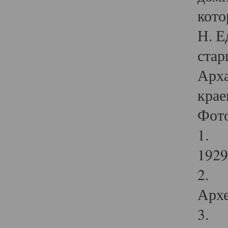
кото
Н. Е
стар
Арха
крае
Фот
1. С
1929 
2. Р
Архе
3. Ф