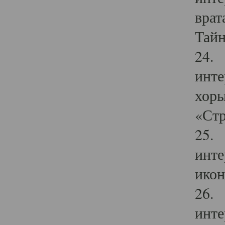
врат
Тайн
24. 
инте
хоры
«Стр
25. 
инте
икон
26. 
инте