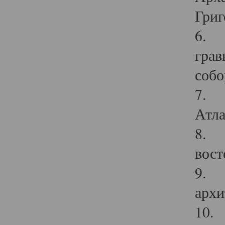
Григ
6. П
грав
собо
7. Г
Атла
8. С
вост
9. С
архи
10. 