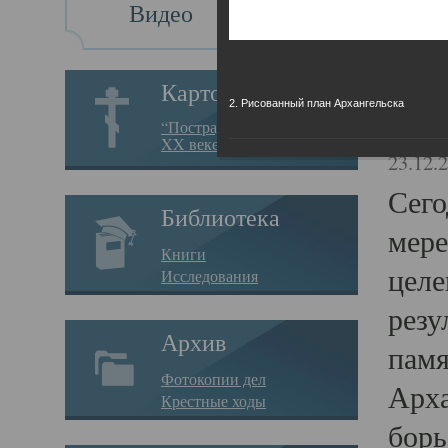
Видео
Св
Картотека
2. Рисованный план Архангельска
Свя
“Пострадавшие за веру в
XX веке на Севере”
23.12.
Сего
Библиотека
мере
Книги
целе
Исследования
резу
Архив
памя
Фотокопии дел
Арха
Крестные ходы
борь