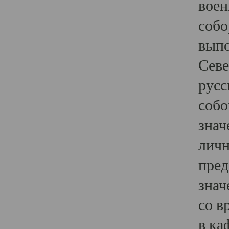
воен
собо
выпо
Севе
русс
собо
знач
личн
пред
знач
со в
в ка