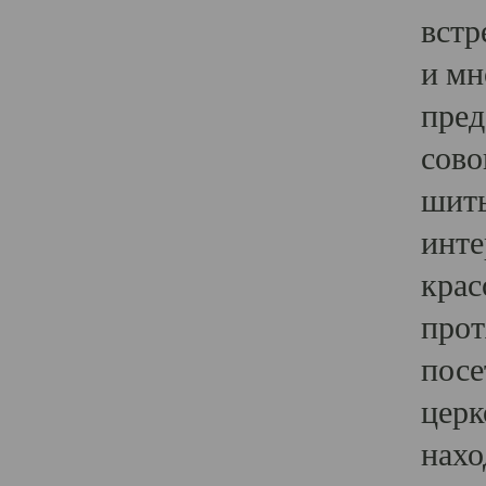
встр
и мн
пред
сово
шить
инте
крас
прот
посе
церк
нахо