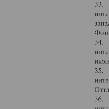
33. 
инте
запа
Фото
34. 
инте
икон
35. 
инте
Оттл
36. 
инте