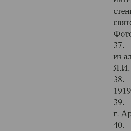
стен
свят
Фото
37. 
из а
Я.И. 
38. 
1919
39. 
г. А
40. 