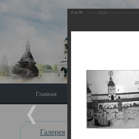
2
из
45
Главная
Экскурсия
Главная
Галерея