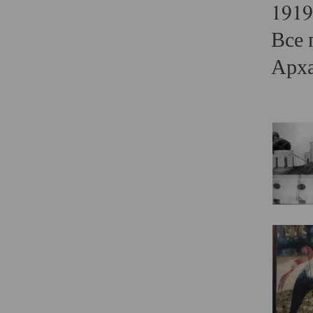
1919
Все 
Арха