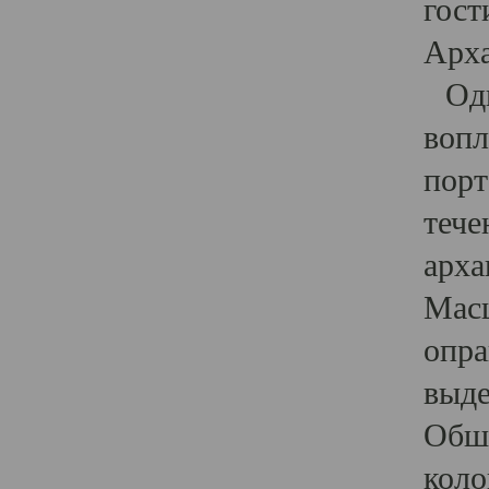
гост
Арха
Один
вопл
порт
тече
арха
Масш
опра
выде
Обши
коло