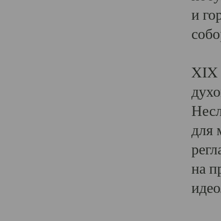
и го
собо
Явл
XIX 
духо
Несл
для 
регл
на п
идео
Поя