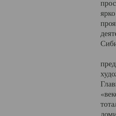
прос
ярко
проя
деят
Сиби
Одн
пред
худо
Глав
«век
тота
доми