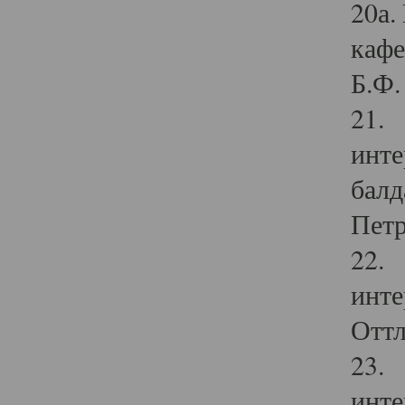
20а.
кафе
Б.Ф. 
21. 
инте
балд
Петр
22. 
инте
Оттл
23. 
инте