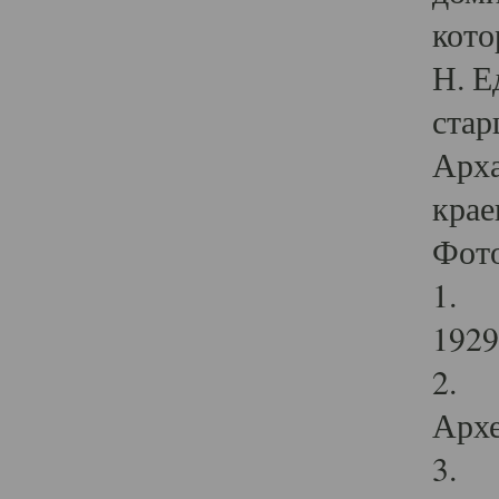
кото
Н. Е
стар
Арха
крае
Фот
1. С
1929 
2. Р
Архе
3. Ф