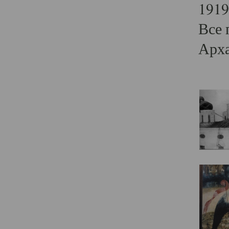
1919
Все 
Арха