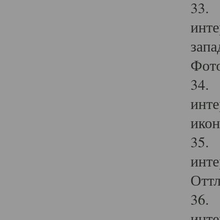
33. 
инте
запа
Фото
34. 
инте
икон
35. 
инте
Оттл
36. 
инте