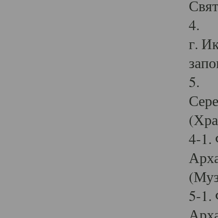
Свят
4. И
г. И
запо
5. И
Сере
(Хра
4-1.
Арха
(Муз
5-1.
Арха