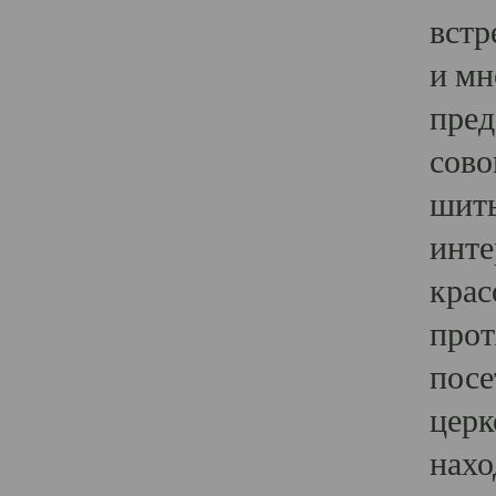
встр
и мн
пред
сово
шить
инте
крас
прот
посе
церк
нахо