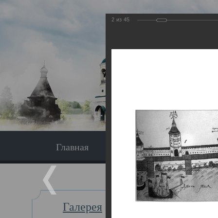
2
из
45
Главная
Экскурсия
Главная
Галерея