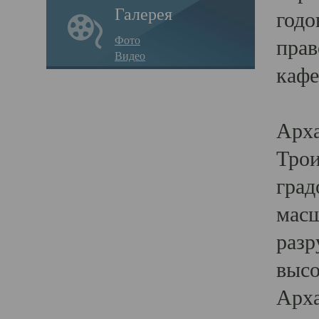
Галерея
годо
Фото
прав
Видео
кафе
Воз
Арха
Трои
град
масш
разр
высо
Арха