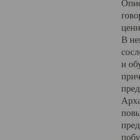
Опис
гово
ценн
В не
сосл
и об
прич
пред
Арха
повы
пред
побу