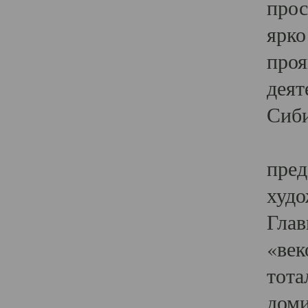
прос
ярко
проя
деят
Сиби
Одн
пред
худо
Глав
«век
тота
доми