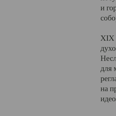
и го
собо
Явл
XIX 
духо
Несл
для 
регл
на п
идео
Поя