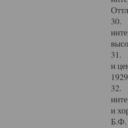
Оттл
30. 
инте
высо
31. 
и це
1929 
32. 
инте
и хо
Б.Ф. 