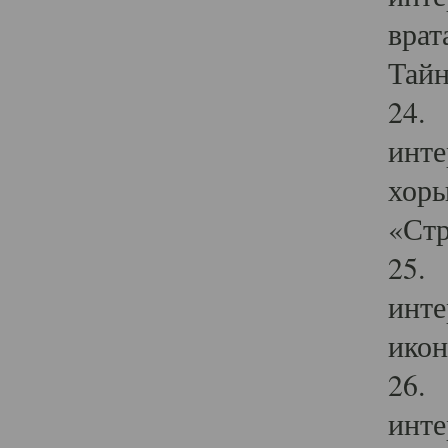
врат
Тайн
24. 
инте
хоры
«Стр
25. 
инте
икон
26. 
инте