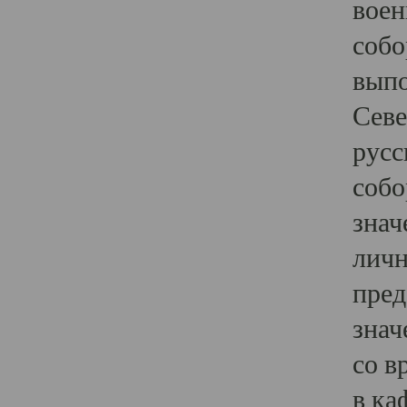
воен
собо
выпо
Севе
русс
собо
знач
личн
пред
знач
со в
в ка