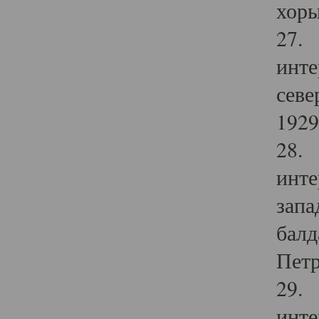
хоры
27. 
инте
севе
1929 
28. 
инте
запа
балд
Петр
29. 
инте