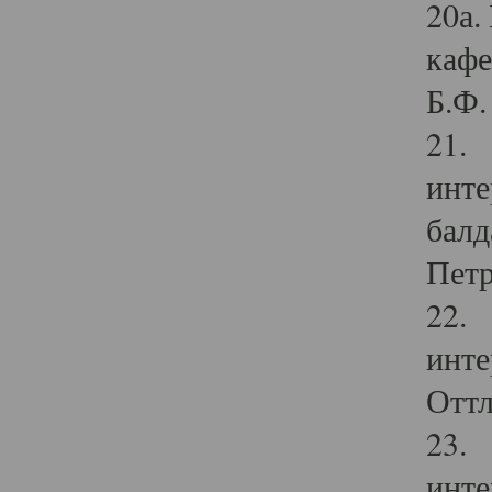
20а.
кафе
Б.Ф. 
21. 
инте
балд
Петр
22. 
инте
Оттл
23. 
инте