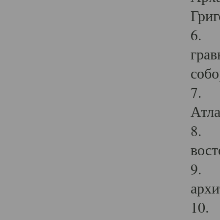
Григ
6. П
грав
собо
7. Г
Атла
8. С
вост
9. С
архи
10. 