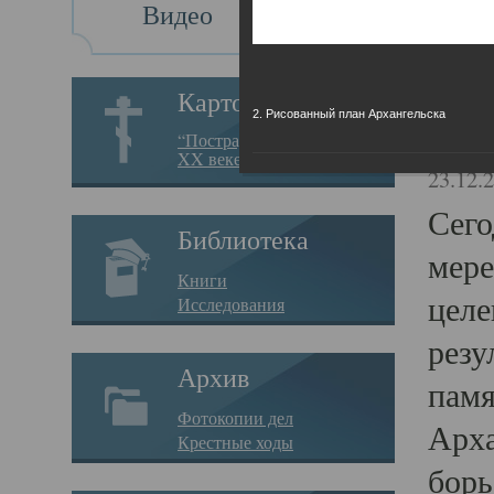
Видео
Св
Картотека
2. Рисованный план Архангельска
Свя
“Пострадавшие за веру в
XX веке на Севере”
23.12.
Сего
Библиотека
мере
Книги
целе
Исследования
резу
Архив
памя
Фотокопии дел
Арха
Крестные ходы
борь