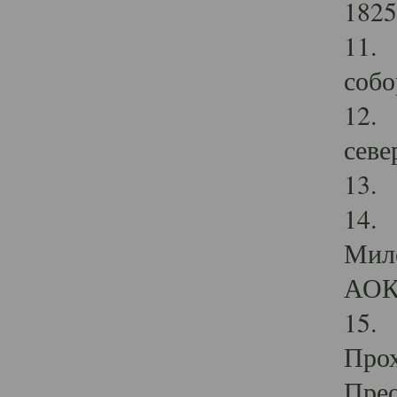
1825
11.
собо
12. 
севе
13.
14. 
Мило
АОК
15. 
Прох
Прео