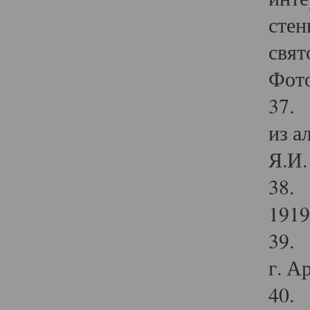
стен
свят
Фото
37. 
из а
Я.И. 
38. 
1919
39. 
г. А
40. 