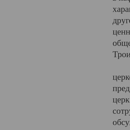
хара
друг
ценн
обще
Трои
Ярк
церк
пред
церк
сотр
обсу