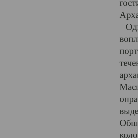
гост
Арха
Один
вопл
порт
тече
арха
Масш
опра
выде
Обши
коло