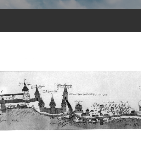
Виртуа
Новомученико
Земли А
Сайт создан по благосло
и Холмо
Наследники
Галерея
Главная
Галерея
Храмы-мученики Архангельска
Свято-Тро