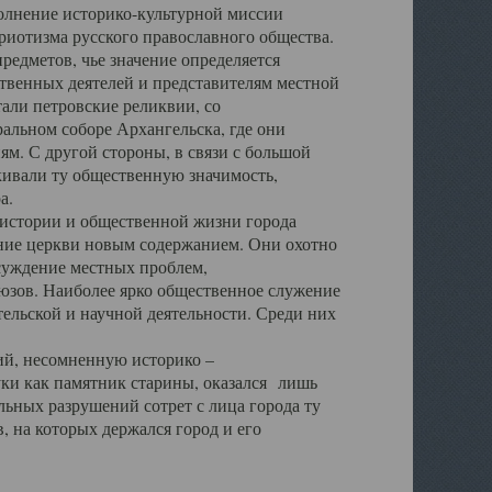
полнение историко-культурной миссии
триотизма русского православного общества.
редметов, чье значение определяется
твенных деятелей и представителям местной
тали петровские реликвии, со
альном соборе Архангельска, где они
м. С другой стороны, в связи с большой
кивали ту общественную значимость,
а.
тории и общественной жизни города
ение церкви новым содержанием. Они охотно
бсуждение местных проблем,
юзов. Наиболее ярко общественное служение
ельской и научной деятельности. Среди них
й, несомненную историко –
ауки как памятник старины, оказался лишь
ьных разрушений сотрет с лица города ту
 на которых держался город и его