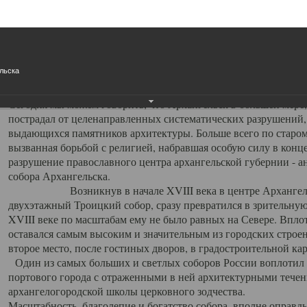
Свято-Троицкий собор
Свято-Троицкий собор Архангельска
льска
23.12.2015
Сегодня мы можем говорить, что Архангельск в большей мере,
пострадал от целенаправленных систематических разрушений,
выдающихся памятников архитектуры. Больше всего по старом
вызванная борьбой с религией, набравшая особую силу в конце
разрушение православного центра архангельской губернии - а
собора Архангельска.
Возникнув в начале XVIII века в центре Архангельск
двухэтажный Троицкий собор, сразу превратился в зрительну
XVIII веке по масштабам ему не было равных на Севере. Впл
оставался самым высоким и значительным из городских строе
второе место, после гостиных дворов, в градостроительной ка
Один из самых больших и светлых соборов России воплотил в
портового города с отраженными в ней архитектурными тече
архангелогородской школы церковного зодчества.
Масштабность, благолепие и богатство собора, вполне оправды