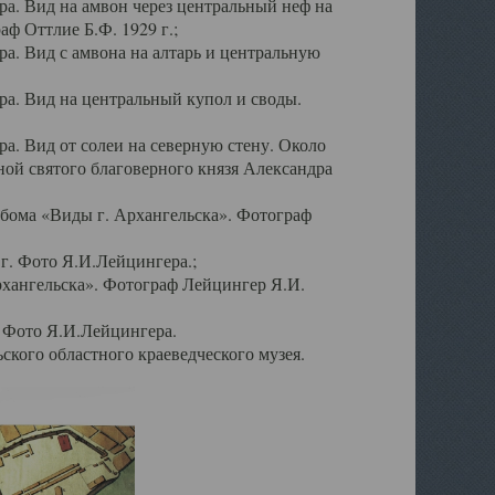
а. Вид на амвон через центральный неф на
аф Оттлие Б.Ф. 1929 г.;
. Вид с амвона на алтарь и центральную
а. Вид на центральный купол и своды.
. Вид от солеи на северную стену. Около
ой святого благоверного князя Александра
бома «Виды г. Архангельска». Фотограф
г. Фото Я.И.Лейцингера.;
рхангельска». Фотограф Лейцингер Я.И.
. Фото Я.И.Лейцингера.
кого областного краеведческого музея.