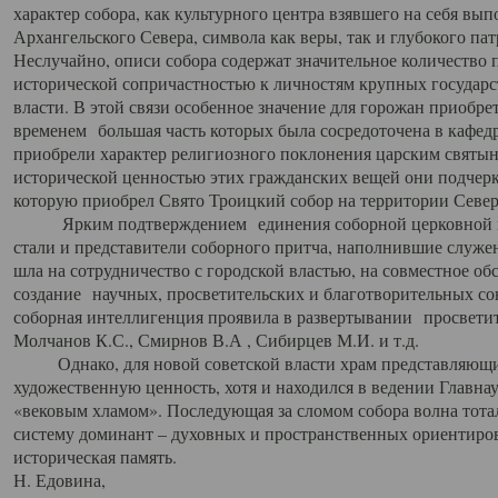
характер собора, как культурного центра взявшего на себя вы
Архангельского Севера, символа как веры, так и глубокого па
Неслучайно, описи собора содержат значительное количество п
исторической сопричастностью к личностям крупных государс
власти. В этой связи особенное значение для горожан приобре
временем большая часть которых была сосредоточена в кафедр
приобрели характер религиозного поклонения царским святыня
исторической ценностью этих гражданских вещей они подчер
которую приобрел Свято Троицкий собор на территории Север
Ярким подтверждением единения соборной церковной ис
стали и представители соборного притча, наполнившие служ
шла на сотрудничество с городской властью, на совместное о
создание научных, просветительских и благотворительных со
соборная интеллигенция проявила в развертывании просветит
Молчанов К.С., Смирнов В.А , Сибирцев М.И. и т.д.
Однако, для новой советской власти храм представляющи
художественную ценность, хотя и находился в ведении Главн
«вековым хламом». Последующая за сломом собора волна тотал
систему доминант – духовных и пространственных ориентиров,
историческая память.
Н. Едовина,