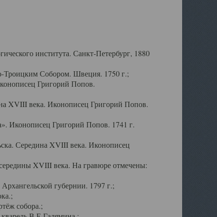
ического института. Санкт-Петербург, 1880
-Троицким Собором. Швеция. 1750 г.;
Иконописец Григорий Попов.
а XVIII века. Иконописец Григорий Попов.
». Иконописец Григорий Попов. 1741 г.
ска. Середина XVIII века. Иконописец
ередины XVIII века. На гравюре отмечены:
Архангельской губернии. 1797 г.;
ка.;
тёж собора.;
кварель В.Е.Галямина.;