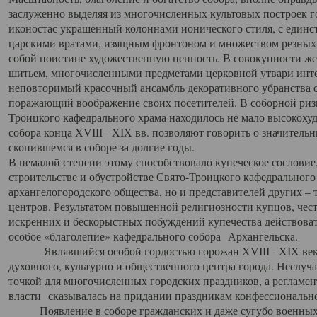
заслуженно выделяя из многочисленных культовых построек 
иконостас украшенный колоннами ионического стиля, с един
царскими вратами, изящным фронтоном и множеством резных,
собой поистине художественную ценность. В совокупности же
шитьем, многочисленными предметами церковной утвари интер
неповторимый красочный ансамбль декоративного убранства с
поражающий воображение своих посетителей. В соборной ризн
Троицкого кафедрального храма находилось не мало высокох
собора конца XVIII - XIX вв. позволяют говорить о значител
скопившемся в соборе за долгие годы.
В немалой степени этому способствовало купеческое сословие
строительстве и обустройстве Свято-Троицкого кафедрального 
архангелогородского общества, но и представителей других –
центров. Результатом повышенной религиозности купцов, чес
искренних и бескорыстных побуждений купечества действовать 
особое «благолепие» кафедрального собора Архангельска.
Являвшийся особой гордостью горожан XVIII - XIX века
духовного, культурно и общественного центра города. Неслуч
точкой для многочисленных городских праздников, а регламен
власти сказывалась на придании праздникам конфессионально
Появление в соборе гражданских и даже сугубо военных 