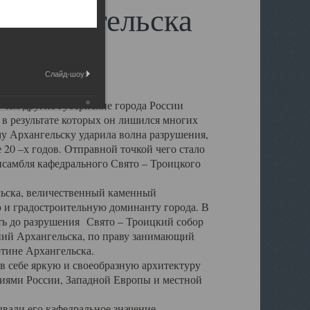
 Архангельска
Слайд-шоу:
 чем другие губернские города России
 в результате которых он лишился многих
у Архангельску ударила волна разрушения,
 20 –х годов. Отправной точкой чего стало
нсамбля кафедрального Свято – Троицкого
а, величественный каменный
ю и градостроительную доминанту города. В
оть до разрушения Свято – Троицкий собор
ний Архангельска, по праву занимающий
ртине Архангельска.
 себе яркую и своеобразную архитектуру
ниями России, Западной Европы и местной
вали его кафедральное значение,