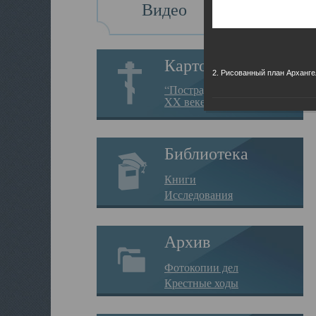
Видео
Картотека
2. Рисованный план Арханге
“Пострадавшие за веру в
XX веке на Севере”
Библиотека
Книги
Исследования
Архив
Фотокопии дел
Крестные ходы