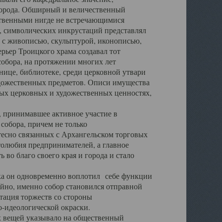
города. Обширный и величественный
ственными нигде не встречающимися
 символических инкрустаций представлял
 с живописью, скульптурой, иконописью,
ьер Троицкого храма создавал тот
обора, на протяжении многих лет
ице, библиотеке, среди церковной утвари
удожественных предметов. Описи имущества
ьных церковных и художественных ценностях,
, принимавшее активное участие в
собора, причем не только
 тесно связанных с Архангельском торговых
толюбия предпринимателей, а главное
во благо своего края и города и стало
 он одновременно воплотил себе функции
айно, именно собор становился отправной
тация торжеств со стороны
-идеологической окраски.
вещей указывало на общественный