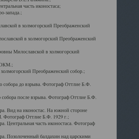
тральная часть иконостаса;
о-запада.;
славской в холмогорский Преображенский
лославской в холмогорский Преображенский
оровны Милославской в холмогорский
АОКМ.;
в холмогорский Преображенский собор.;
 собора до взрыва. Фотограф Оттлие Б.Ф.
 собора после взрыва. Фотограф Оттлие Б.Ф.
а. Вид на иконостас. На южной стороне
. Фотограф Оттлие Б.Ф. 1929 г.;
а. Центральная часть иконостаса. Фотограф
ра. Позолоченный балдахин над царскими