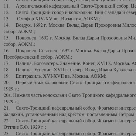
11. Архангельский кафедральный Свято-Троицкий собор. Цен
12. Свято-Троицкий собор и колокольня. Вид с запада и север
13. Омофор XIV-XV вв. Византия. АОКМ.;
14. Воздух. 1692 г. Москва. Вклад Дарьи Прохоровны Мило
собор. АОКМ.;
15. Покровец. 1692 г. Москва. Вклад Дарьи Прохоровны Ми
собор. АОКМ.;
16. Покровец. Се ягнец. 1692 г. Москва. Вклад Дарьи Прох
Преображенский собор. АОКМ.;
17. Палица. Богоматерь. Знамение. Конец XVII в. Москва. 
18. Палица. Успение. XVII в. Север. Вклад Ивана Кузвлева 
19. Епитрахиль. XVI-XVII вв. Москва. АОКМ;
20. Первый этаж колокольни Свято-Троицкого кафедрального
1929 г.;
20а. Нижняя часть колокольни Свято-Троицкого кафедрального
1929 г.;
21. Свято-Троицкий кафедральный собор. Фрагмент интерьер
балдахин, установленный над крестом, поставленным Петром I
22. Свято-Троицкий кафедральный собор. Фрагмент интерьер
Оттлие Б.Ф. 1929 г.;
23. Свято-Троицкий кафедральный собор. Фрагмент интерье