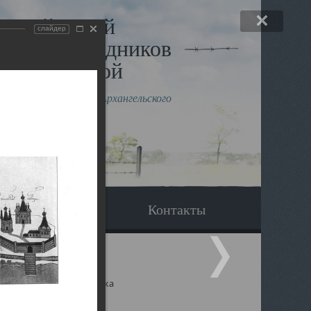
льный музей
слайдер
в и исповедников
рхангельской
влению митрополита Архангельского
горского Даниила
Вопрос-ответ
Контакты
ицкий собор Архангельска