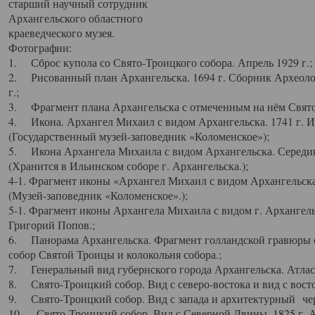
старший научный сотрудник
Архангельского областного
краеведческого музея.
Фотографии:
1. Сброс купола со Свято-Троицкого собора. Апрель 1929 г.;
2. Рисованный план Архангельска. 1694 г. Сборник Археолог
г.;
3. Фрагмент плана Архангельска с отмеченным на нём Свято
4. Икона. Архангел Михаил с видом Архангельска. 1741 г. 
(Государственный музей-заповедник «Коломенское»);
5. Икона Архангела Михаила с видом Архангельска. Середин
(Хранится в Ильинском соборе г. Архангельска.);
4-1. Фрагмент иконы «Архангел Михаил с видом Архангельска
(Музей-заповедник «Коломенское».);
5-1. Фрагмент иконы Архангела Михаила с видом г. Архангель
Григорий Попов.;
6. Панорама Архангельска. Фрагмент голландской гравюры с
собор Святой Троицы и колокольня собора.;
7. Генеральный вид губернского города Архангельска. Атлас 
8. Свято-Троицкий собор. Вид с северо-востока и вид с восто
9. Свято-Троицкий собор. Вид с запада и архитектурный чер
10. Свято-Троицкий собор. Вид с Северной Двины. 1825 г. А