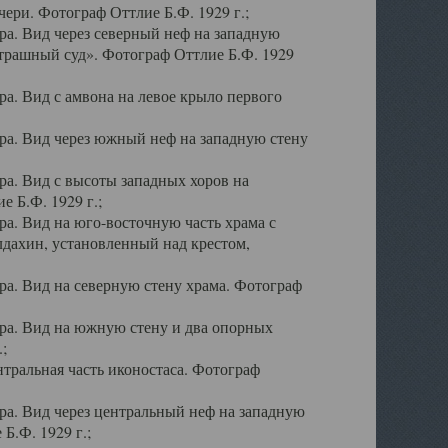
ери. Фотограф Оттлие Б.Ф. 1929 г.;
а. Вид через северный неф на западную
трашный суд». Фотограф Оттлие Б.Ф. 1929
. Вид с амвона на левое крыло первого
а. Вид через южный неф на западную стену
а. Вид с высоты западных хоров на
 Б.Ф. 1929 г.;
а. Вид на юго-восточную часть храма с
дахин, установленный над крестом,
а. Вид на северную стену храма. Фотограф
ра. Вид на южную стену и два опорных
;
тральная часть иконостаса. Фотограф
а. Вид через центральный неф на западную
Б.Ф. 1929 г.;