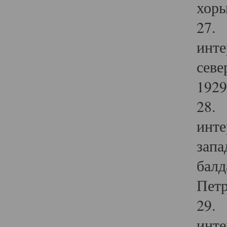
хоры
27. 
инте
севе
1929 
28. 
инте
запа
балд
Петр
29. 
инте