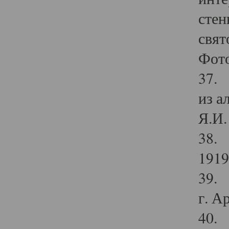
стен
свят
Фото
37. 
из а
Я.И. 
38. 
1919
39. 
г. А
40. 