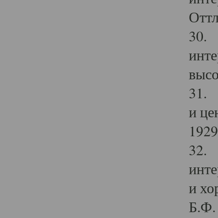
Оттл
30. 
инте
высо
31. 
и це
1929 
32. 
инте
и хо
Б.Ф. 