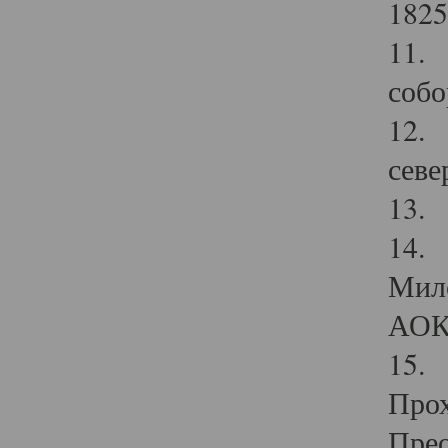
1825
11.
собо
12. 
севе
13.
14. 
Мило
АОК
15. 
Прох
Прео