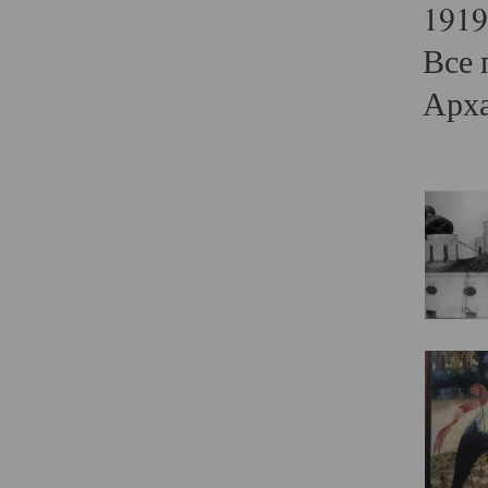
1919
Все 
Арха