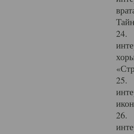
врат
Тайн
24. 
инте
хоры
«Стр
25. 
инте
икон
26. 
инте