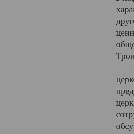
хара
друг
ценн
обще
Трои
Ярк
церк
пред
церк
сотр
обсу