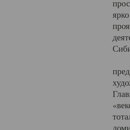
прос
ярко
проя
деят
Сиби
Одн
пред
худо
Глав
«век
тота
доми