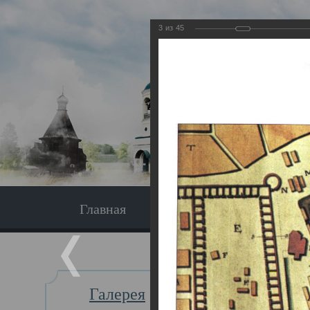
3
из
45
Главная
Экскурсия
Главная
Галерея