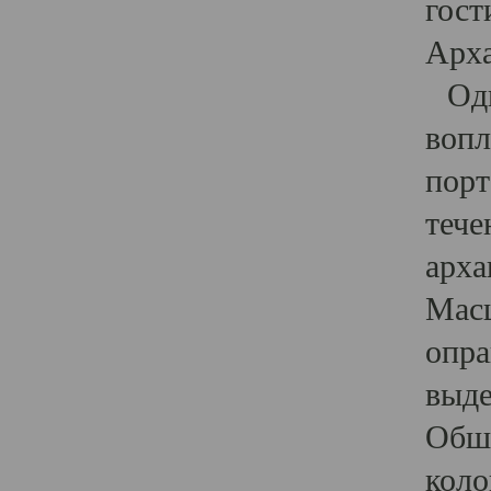
гост
Арха
Один
вопл
порт
тече
арха
Масш
опра
выде
Обши
коло