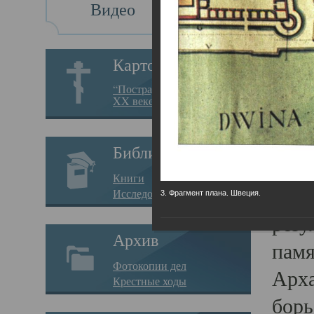
Видео
Св
Картотека
Свя
“Пострадавшие за веру в
XX веке на Севере”
23.12.
Сего
Библиотека
мере
Книги
целе
Исследования
3. Фрагмент плана. Швеция.
резу
Архив
памя
Фотокопии дел
Арха
Крестные ходы
борь