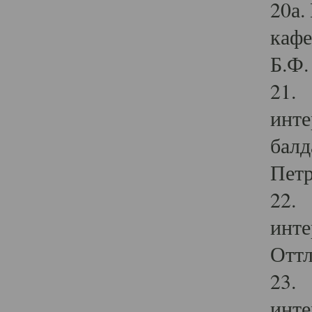
20а.
кафе
Б.Ф. 
21. 
инте
балд
Петр
22. 
инте
Оттл
23. 
инте