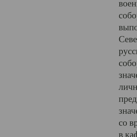
воен
собо
выпо
Севе
русс
собо
знач
личн
пред
знач
со в
в ка