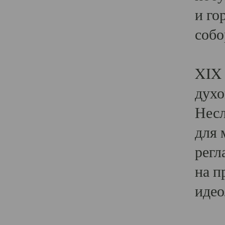
и го
собо
Явл
XIX 
духо
Несл
для 
регл
на п
идео
Поя