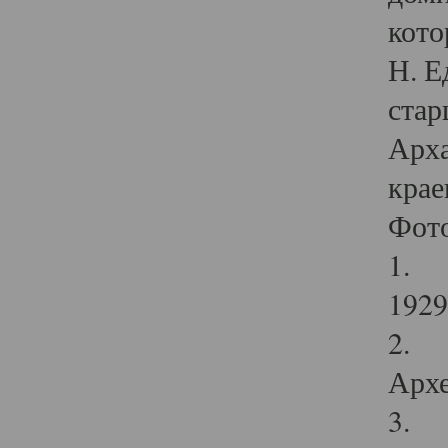
кото
Н. Е
стар
Арха
крае
Фот
1. С
1929 
2. Р
Архе
3. Ф