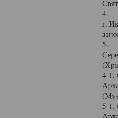
Свят
4. И
г. И
запо
5. И
Сере
(Хра
4-1.
Арха
(Муз
5-1.
Арха