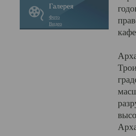
Галерея
годо
Фото
прав
Видео
кафе
Воз
Арха
Трои
град
масш
разр
высо
Арха