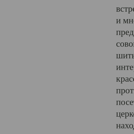
встр
и мн
пред
сово
шить
инте
крас
прот
посе
церк
нахо