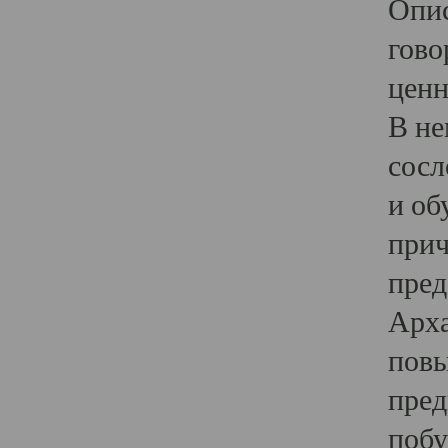
Опис
гово
ценн
В не
сосл
и об
прич
пред
Арха
повы
пред
побу