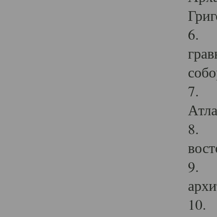
Григ
6. П
грав
собо
7. Г
Атла
8. С
вост
9. С
архи
10. 