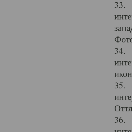
33. 
инте
запа
Фото
34. 
инте
икон
35. 
инте
Оттл
36. 
инте