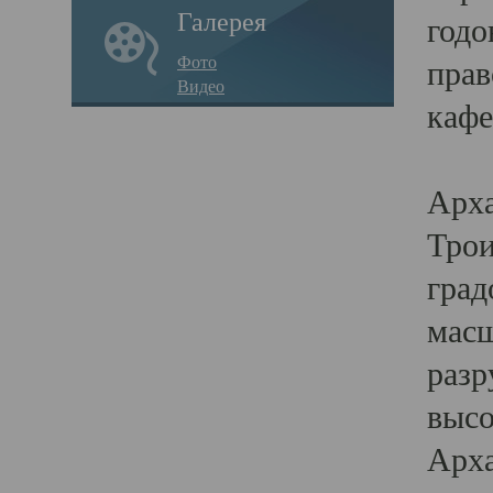
Галерея
годо
Фото
прав
Видео
кафе
Воз
Арха
Трои
град
масш
разр
высо
Арха