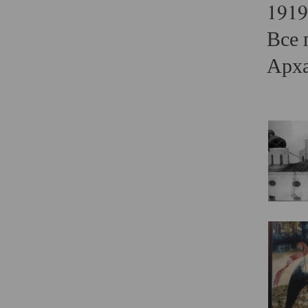
1919
Все 
Арха