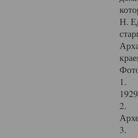
кото
Н. Е
стар
Арха
крае
Фот
1. С
1929 
2. Р
Архе
3. Ф