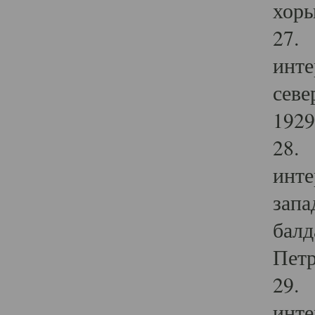
хоры
27. 
инте
севе
1929 
28. 
инте
запа
балд
Петр
29. 
инте