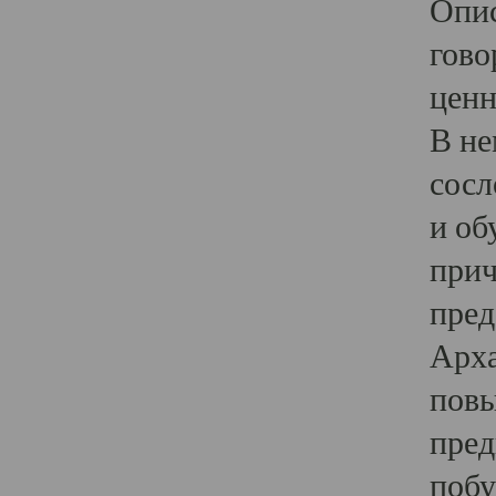
Опис
гово
ценн
В не
сосл
и об
прич
пред
Арха
повы
пред
побу