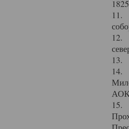
1825
11.
собо
12. 
севе
13.
14. 
Мило
АОК
15. 
Прох
Прео