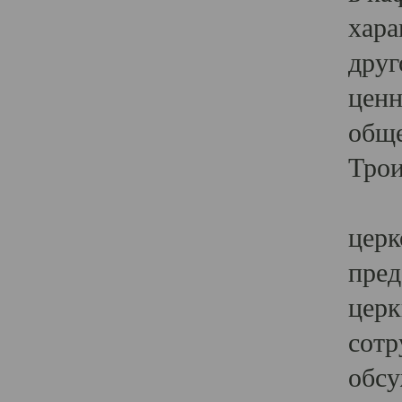
хара
друг
ценн
обще
Трои
Ярк
церк
пред
церк
сотр
обсу