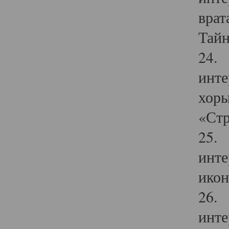
врат
Тайн
24. 
инте
хоры
«Стр
25. 
инте
икон
26. 
инте