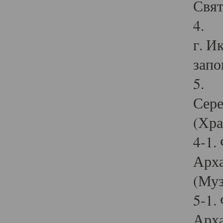
Свят
4. И
г. И
запо
5. И
Сере
(Хра
4-1.
Арха
(Муз
5-1.
Арха