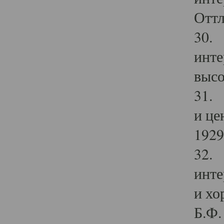
Оттл
30. 
инте
высо
31. 
и це
1929 
32. 
инте
и хо
Б.Ф. 