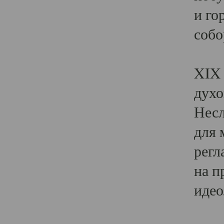
и го
собо
Явл
XIX 
духо
Несл
для 
регл
на п
идео
Поя