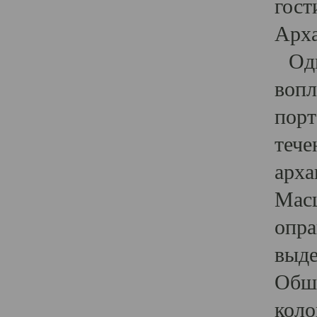
гост
Арха
Один
вопл
порт
тече
арха
Масш
опра
выде
Обши
коло