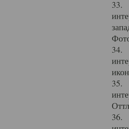
33. 
инте
запа
Фото
34. 
инте
икон
35. 
инте
Оттл
36. 
инте