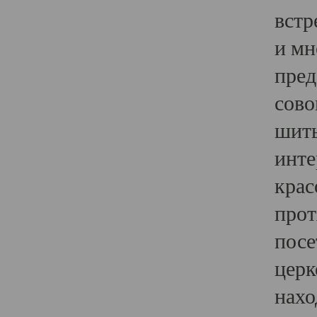
встр
и мн
пред
сово
шить
инте
крас
прот
посе
церк
нахо