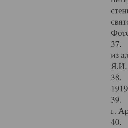
стен
свят
Фото
37. 
из а
Я.И. 
38. 
1919
39. 
г. А
40. 