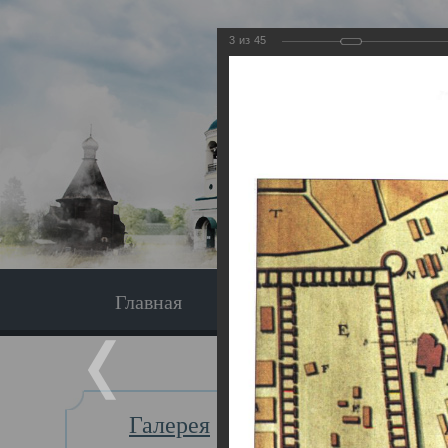
3
из
45
Главная
Экскурсия
Главная
Галерея