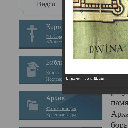
Видео
Св
Картотека
Свя
“Пострадавшие за веру в
XX веке на Севере”
23.12.
Сего
Библиотека
мере
Книги
целе
Исследования
3. Фрагмент плана. Швеция.
резу
Архив
памя
Фотокопии дел
Арха
Крестные ходы
борь