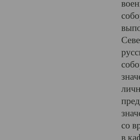
воен
собо
выпо
Севе
русс
собо
знач
личн
пред
знач
со в
в ка