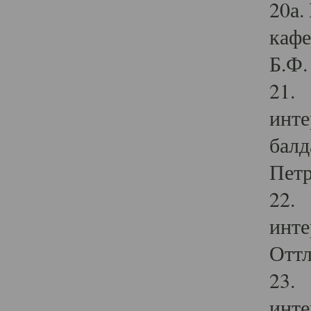
20а.
кафе
Б.Ф. 
21. 
инте
балд
Петр
22. 
инте
Оттл
23. 
инте