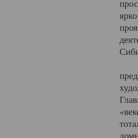
прос
ярко
проя
деят
Сиби
Одн
пред
худо
Глав
«век
тота
доми