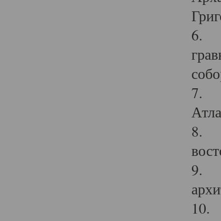
Григ
6. П
грав
собо
7. Г
Атла
8. С
вост
9. С
архи
10. 