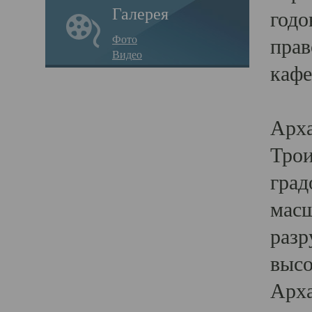
Галерея
годо
Фото
прав
Видео
кафе
Воз
Арха
Трои
град
масш
разр
высо
Арха