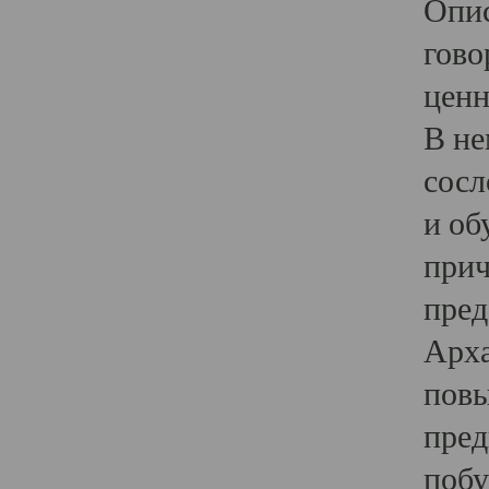
Опис
гово
ценн
В не
сосл
и об
прич
пред
Арха
повы
пред
побу