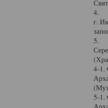
Свят
4. И
г. И
запо
5. И
Сере
(Хра
4-1.
Арха
(Муз
5-1.
Арха