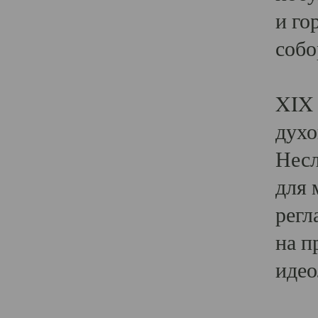
и го
собо
Явл
XIX 
духо
Несл
для 
регл
на п
идео
Поя