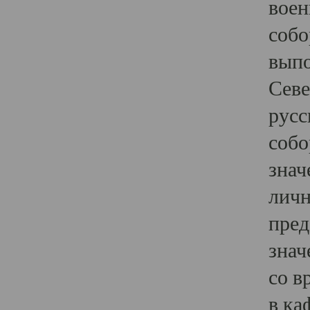
воен
собо
выпо
Севе
русс
собо
знач
личн
пред
знач
со в
в ка