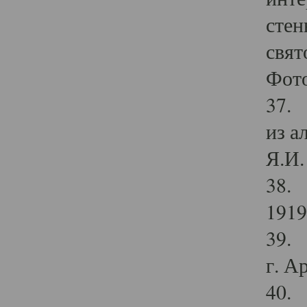
стен
свят
Фото
37. 
из а
Я.И. 
38. 
1919
39. 
г. А
40. 