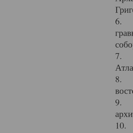
Григ
6. П
грав
собо
7. Г
Атла
8. С
вост
9. С
архи
10. 