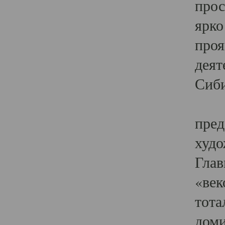
прос
ярко
проя
деят
Сиби
Одн
пред
худо
Глав
«век
тота
доми