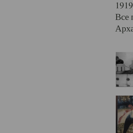
1919
Все 
Арха