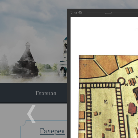
3
из
45
Главная
Экскурсия
Главная
Галерея