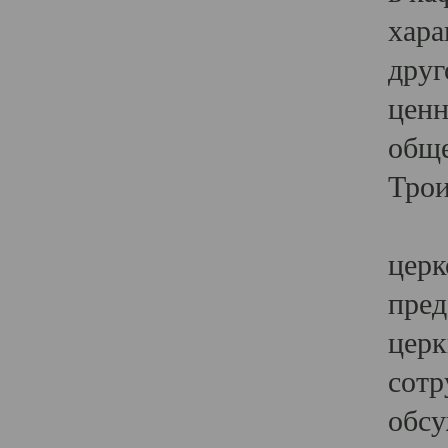
хара
друг
ценн
обще
Трои
Ярк
церк
пред
церк
сотр
обсу