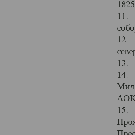
1825
11.
собо
12. 
севе
13.
14. 
Мило
АОК
15. 
Прох
Прео