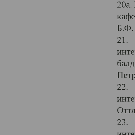
20а.
кафе
Б.Ф. 
21. 
инте
балд
Петр
22. 
инте
Оттл
23. 
инте