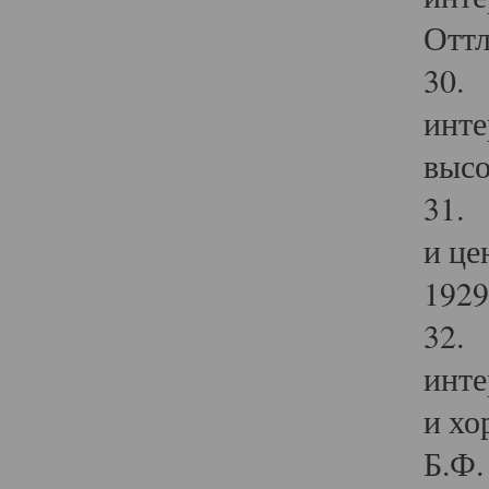
Оттл
30. 
инте
высо
31. 
и це
1929 
32. 
инте
и хо
Б.Ф. 