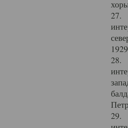
хоры
27. 
инте
севе
1929 
28. 
инте
запа
балд
Петр
29. 
инте