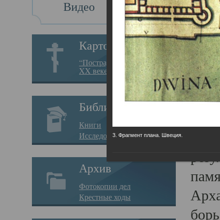
Видео
Св
Картотека
Свя
“Пострадавшие за веру в
XX веке на Севере”
23.12.
Сего
Библиотека
мере
Книги
целе
Исследования
3. Фрагмент плана. Швеция.
резу
Архив
памя
Фотокопии дел
Арха
Крестные ходы
борь