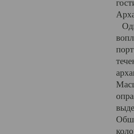
гост
Арха
Один
вопл
порт
тече
арха
Масш
опра
выде
Обши
коло