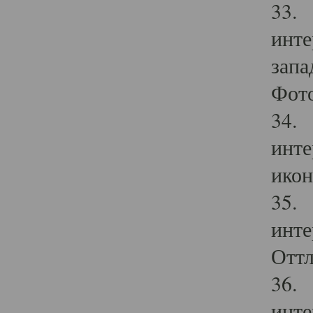
33. 
инте
запа
Фото
34. 
инте
икон
35. 
инте
Оттл
36. 
инте