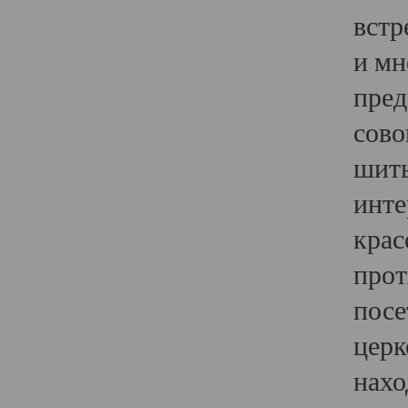
встр
и мн
пред
сово
шить
инте
крас
прот
посе
церк
нахо