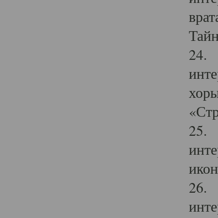
врат
Тайн
24. 
инте
хоры
«Стр
25. 
инте
икон
26. 
инте