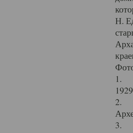
кото
Н. Е
стар
Арха
крае
Фот
1. С
1929 
2. Р
Архе
3. Ф