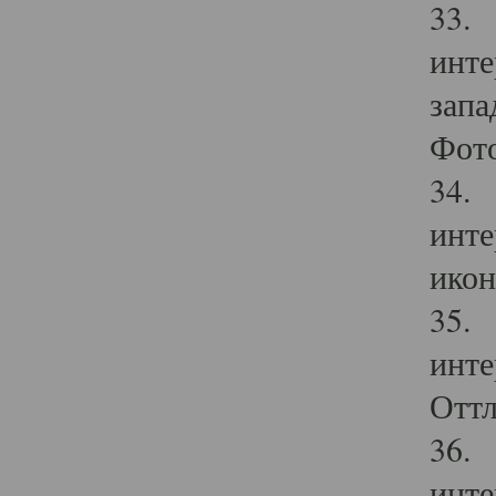
33. 
инте
запа
Фото
34. 
инте
икон
35. 
инте
Оттл
36. 
инте