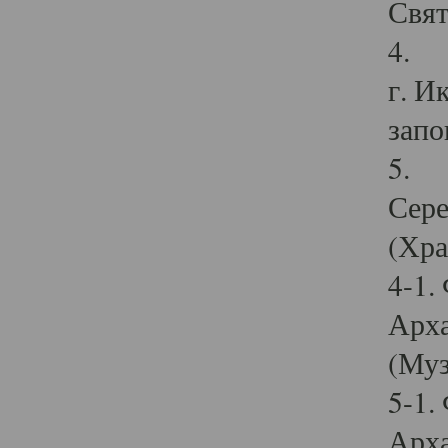
Свят
4. И
г. И
запо
5. И
Сере
(Хра
4-1.
Арха
(Муз
5-1.
Арха