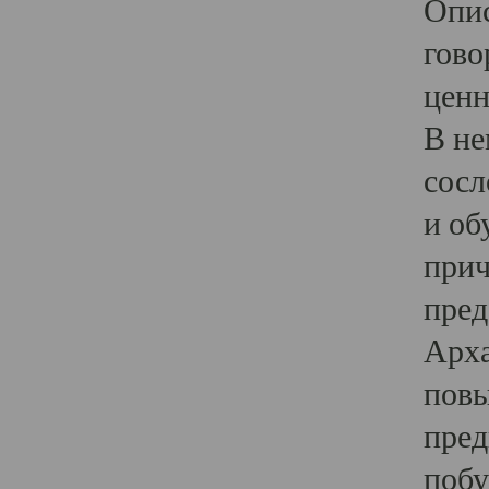
Опис
гово
ценн
В не
сосл
и об
прич
пред
Арха
повы
пред
побу