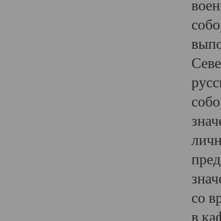
воен
собо
выпо
Севе
русс
собо
знач
личн
пред
знач
со в
в ка