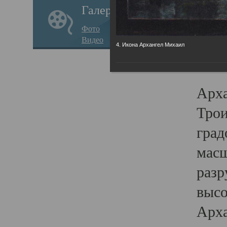
Галерея
годо
Фото
прав
Видео
4. Икона Архангел Михаил
кафе
Воз
Арха
Трои
град
масш
разр
высо
Арха