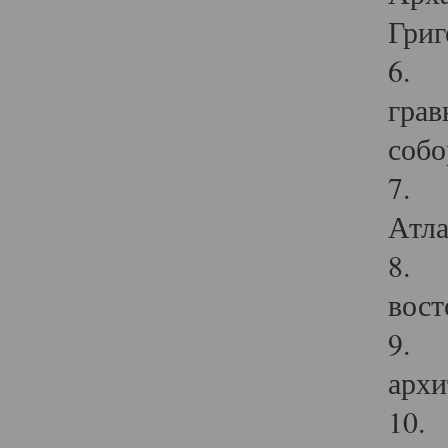
Григ
6. П
грав
собо
7. Г
Атла
8. С
вост
9. С
архи
10. 