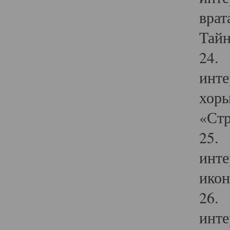
врат
Тайн
24. 
инте
хоры
«Стр
25. 
инте
икон
26. 
инте