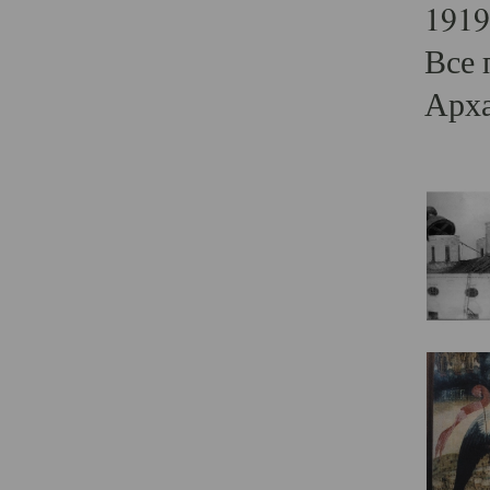
1919
Все 
Арха