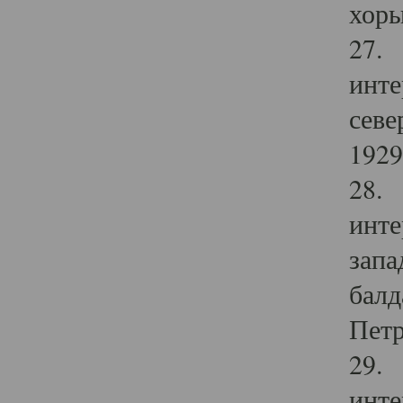
хоры
27. 
инте
севе
1929 
28. 
инте
запа
балд
Петр
29. 
инте