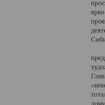
прос
ярко
проя
деят
Сиби
Одн
пред
худо
Глав
«век
тота
доми