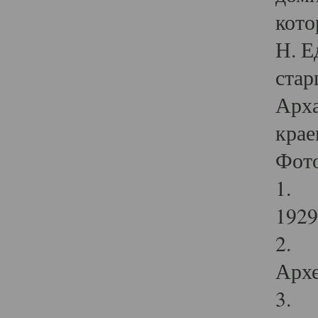
кото
Н. Е
стар
Арха
крае
Фот
1. С
1929 
2. Р
Архе
3. Ф