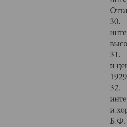
Оттл
30. 
инте
высо
31. 
и це
1929 
32. 
инте
и хо
Б.Ф. 