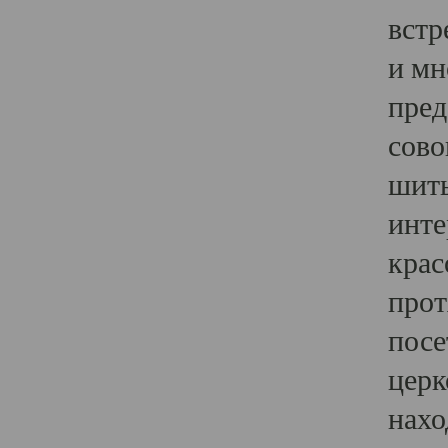
встр
и мн
пред
сово
шить
инте
крас
прот
посе
церк
нахо