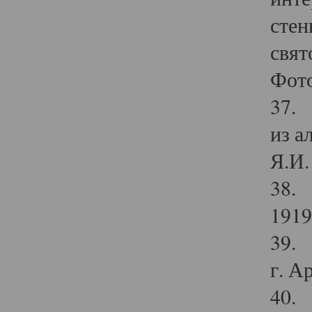
стен
свят
Фото
37. 
из а
Я.И. 
38. 
1919
39. 
г. А
40. 