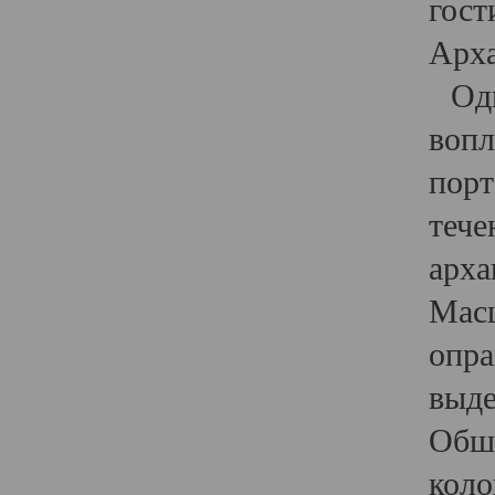
гост
Арха
Один
вопл
порт
тече
арха
Масш
опра
выде
Обши
коло