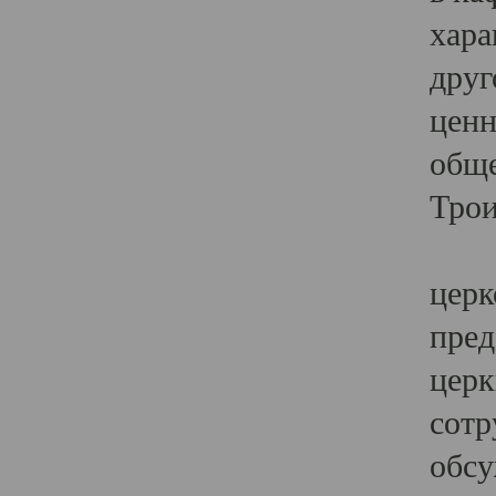
хара
друг
ценн
обще
Трои
Ярк
церк
пред
церк
сотр
обсу