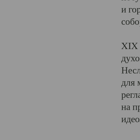
и го
собо
Явл
XIX 
духо
Несл
для 
регл
на п
идео
Поя