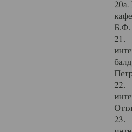
20а.
кафе
Б.Ф. 
21. 
инте
балд
Петр
22. 
инте
Оттл
23. 
инте