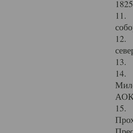
1825
11.
собо
12. 
севе
13.
14. 
Мило
АОК
15. 
Прох
Прео