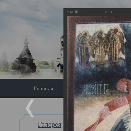
4
из
45
Главная
Экскурсия
Главная
Галерея