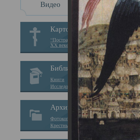
Видео
Св
Картотека
Свя
“Пострадавшие за веру в
XX веке на Севере”
23.12.
Сего
Библиотека
мере
Книги
целе
Исследования
резу
Архив
памя
Фотокопии дел
Арха
Крестные ходы
борь