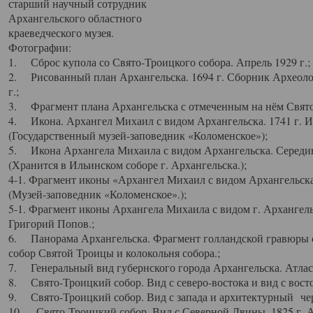
старший научный сотрудник
Архангельского областного
краеведческого музея.
Фотографии:
1. Сброс купола со Свято-Троицкого собора. Апрель 1929 г.;
2. Рисованный план Архангельска. 1694 г. Сборник Археолог
г.;
3. Фрагмент плана Архангельска с отмеченным на нём Свято
4. Икона. Архангел Михаил с видом Архангельска. 1741 г. 
(Государственный музей-заповедник «Коломенское»);
5. Икона Архангела Михаила с видом Архангельска. Середин
(Хранится в Ильинском соборе г. Архангельска.);
4-1. Фрагмент иконы «Архангел Михаил с видом Архангельска
(Музей-заповедник «Коломенское».);
5-1. Фрагмент иконы Архангела Михаила с видом г. Архангель
Григорий Попов.;
6. Панорама Архангельска. Фрагмент голландской гравюры с
собор Святой Троицы и колокольня собора.;
7. Генеральный вид губернского города Архангельска. Атлас 
8. Свято-Троицкий собор. Вид с северо-востока и вид с восто
9. Свято-Троицкий собор. Вид с запада и архитектурный чер
10. Свято-Троицкий собор. Вид с Северной Двины. 1825 г. А