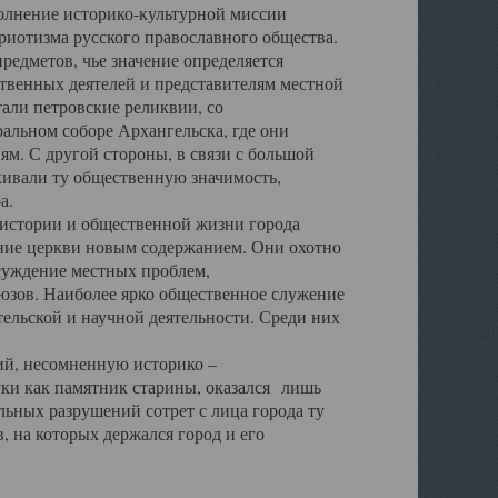
полнение историко-культурной миссии
триотизма русского православного общества.
редметов, чье значение определяется
твенных деятелей и представителям местной
тали петровские реликвии, со
альном соборе Архангельска, где они
м. С другой стороны, в связи с большой
кивали ту общественную значимость,
а.
тории и общественной жизни города
ение церкви новым содержанием. Они охотно
бсуждение местных проблем,
юзов. Наиболее ярко общественное служение
ельской и научной деятельности. Среди них
й, несомненную историко –
ауки как памятник старины, оказался лишь
ьных разрушений сотрет с лица города ту
 на которых держался город и его