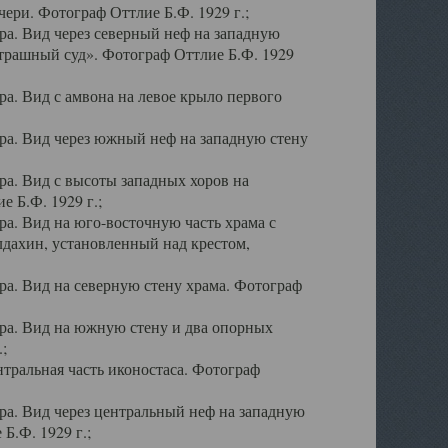
ери. Фотограф Оттлие Б.Ф. 1929 г.;
а. Вид через северный неф на западную
трашный суд». Фотограф Оттлие Б.Ф. 1929
. Вид с амвона на левое крыло первого
а. Вид через южный неф на западную стену
а. Вид с высоты западных хоров на
 Б.Ф. 1929 г.;
а. Вид на юго-восточную часть храма с
дахин, установленный над крестом,
а. Вид на северную стену храма. Фотограф
ра. Вид на южную стену и два опорных
;
тральная часть иконостаса. Фотограф
а. Вид через центральный неф на западную
Б.Ф. 1929 г.;