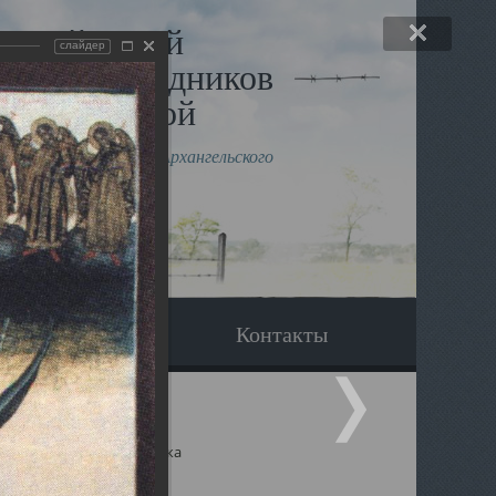
льный музей
слайдер
в и исповедников
рхангельской
влению митрополита Архангельского
горского Даниила
Вопрос-ответ
Контакты
ицкий собор Архангельска