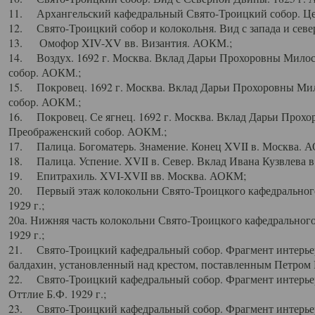
11. Архангельский кафедральный Свято-Троицкий собор. Цен
12. Свято-Троицкий собор и колокольня. Вид с запада и север
13. Омофор XIV-XV вв. Византия. АОКМ.;
14. Воздух. 1692 г. Москва. Вклад Дарьи Прохоровны Мило
собор. АОКМ.;
15. Покровец. 1692 г. Москва. Вклад Дарьи Прохоровны Ми
собор. АОКМ.;
16. Покровец. Се ягнец. 1692 г. Москва. Вклад Дарьи Прох
Преображенский собор. АОКМ.;
17. Палица. Богоматерь. Знамение. Конец XVII в. Москва. 
18. Палица. Успение. XVII в. Север. Вклад Ивана Кузвлева 
19. Епитрахиль. XVI-XVII вв. Москва. АОКМ;
20. Первый этаж колокольни Свято-Троицкого кафедрального
1929 г.;
20а. Нижняя часть колокольни Свято-Троицкого кафедрального
1929 г.;
21. Свято-Троицкий кафедральный собор. Фрагмент интерьер
балдахин, установленный над крестом, поставленным Петром I
22. Свято-Троицкий кафедральный собор. Фрагмент интерьер
Оттлие Б.Ф. 1929 г.;
23. Свято-Троицкий кафедральный собор. Фрагмент интерье