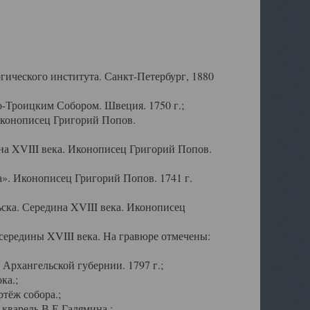
ического института. Санкт-Петербург, 1880
-Троицким Собором. Швеция. 1750 г.;
Иконописец Григорий Попов.
а XVIII века. Иконописец Григорий Попов.
». Иконописец Григорий Попов. 1741 г.
ска. Середина XVIII века. Иконописец
ередины XVIII века. На гравюре отмечены:
Архангельской губернии. 1797 г.;
ка.;
тёж собора.;
кварель В.Е.Галямина.;