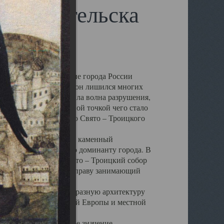
 Архангельска
 чем другие губернские города России
 в результате которых он лишился многих
у Архангельску ударила волна разрушения,
 20 –х годов. Отправной точкой чего стало
нсамбля кафедрального Свято – Троицкого
а, величественный каменный
ю и градостроительную доминанту города. В
оть до разрушения Свято – Троицкий собор
ний Архангельска, по праву занимающий
ртине Архангельска.
 себе яркую и своеобразную архитектуру
ниями России, Западной Европы и местной
вали его кафедральное значение,