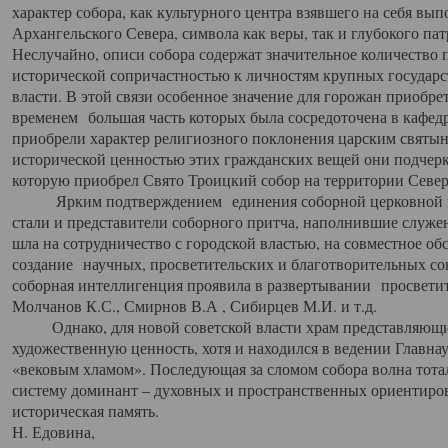
характер собора, как культурного центра взявшего на себя вы
Архангельского Севера, символа как веры, так и глубокого па
Неслучайно, описи собора содержат значительное количество п
исторической сопричастностью к личностям крупных государс
власти. В этой связи особенное значение для горожан приобре
временем большая часть которых была сосредоточена в кафедр
приобрели характер религиозного поклонения царским святыня
исторической ценностью этих гражданских вещей они подчер
которую приобрел Свято Троицкий собор на территории Север
Ярким подтверждением единения соборной церковной ис
стали и представители соборного притча, наполнившие служ
шла на сотрудничество с городской властью, на совместное о
создание научных, просветительских и благотворительных со
соборная интеллигенция проявила в развертывании просветит
Молчанов К.С., Смирнов В.А , Сибирцев М.И. и т.д.
Однако, для новой советской власти храм представляющи
художественную ценность, хотя и находился в ведении Главн
«вековым хламом». Последующая за сломом собора волна тотал
систему доминант – духовных и пространственных ориентиров,
историческая память.
Н. Едовина,