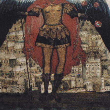
Свято-Троицкий собор
Свято-Троицкий собор Архангельска
23.12.2015
Сегодня мы можем говорить, что Архангельск в большей мере,
пострадал от целенаправленных систематических разрушений,
выдающихся памятников архитектуры. Больше всего по старом
вызванная борьбой с религией, набравшая особую силу в конце
разрушение православного центра архангельской губернии - а
собора Архангельска.
Возникнув в начале XVIII века в центре Архангельск
двухэтажный Троицкий собор, сразу превратился в зрительну
XVIII веке по масштабам ему не было равных на Севере. Впл
оставался самым высоким и значительным из городских строе
второе место, после гостиных дворов, в градостроительной ка
Один из самых больших и светлых соборов России воплотил в
портового города с отраженными в ней архитектурными тече
архангелогородской школы церковного зодчества.
Масштабность, благолепие и богатство собора, вполне оправды