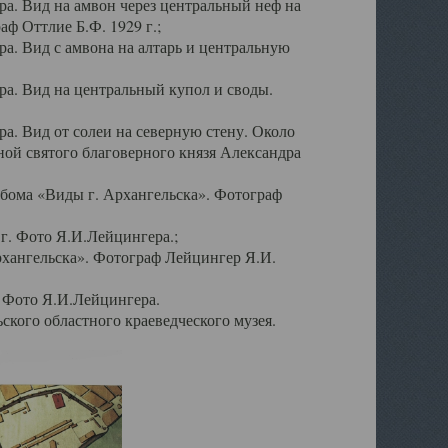
а. Вид на амвон через центральный неф на
аф Оттлие Б.Ф. 1929 г.;
. Вид с амвона на алтарь и центральную
а. Вид на центральный купол и своды.
. Вид от солеи на северную стену. Около
ой святого благоверного князя Александра
бома «Виды г. Архангельска». Фотограф
г. Фото Я.И.Лейцингера.;
рхангельска». Фотограф Лейцингер Я.И.
. Фото Я.И.Лейцингера.
кого областного краеведческого музея.