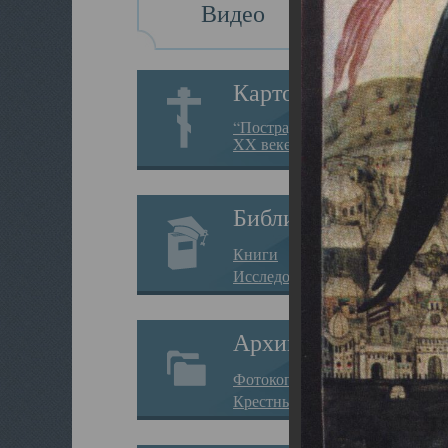
Видео
Картотека
“Пострадавшие за веру в
XX веке на Севере”
Библиотека
Книги
Исследования
Архив
Фотокопии дел
Крестные ходы