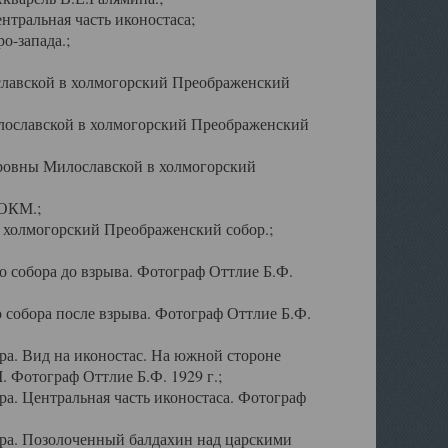
тральная часть иконостаса;
о-запада.;
славской в холмогорский Преображенский
лославской в холмогорский Преображенский
оровны Милославской в холмогорский
АОКМ.;
в холмогорский Преображенский собор.;
 собора до взрыва. Фотограф Оттлие Б.Ф.
 собора после взрыва. Фотограф Оттлие Б.Ф.
а. Вид на иконостас. На южной стороне
. Фотограф Оттлие Б.Ф. 1929 г.;
а. Центральная часть иконостаса. Фотограф
ра. Позолоченный балдахин над царскими