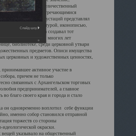
города. Обширный и величественный
ственными нигде не встречающимися
 символических инкрустаций представлял
 с живописью, скульптурой, иконописью,
Слайд-шоу:
ьер Троицкого храма создавал тот
обора, на протяжении многих лет
ице, библиотеке, среди церковной утвари
удожественных предметов. Описи имущества
ьных церковных и художественных ценностях,
, принимавшее активное участие в
собора, причем не только
 тесно связанных с Архангельском торговых
толюбия предпринимателей, а главное
во благо своего края и города и стало
 он одновременно воплотил себе функции
айно, именно собор становился отправной
тация торжеств со стороны
-идеологической окраски.
вещей указывало на общественный