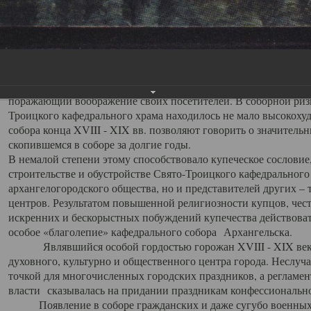
заслуженно выделяя из многочисленных культовых построек 
иконостас украшенный колоннами ионического стиля, с един
царскими вратами, изящным фронтоном и множеством резных,
собой поистине художественную ценность. В совокупности же
шитьем, многочисленными предметами церковной утвари интер
неповторимый красочный ансамбль декоративного убранства с
поражающий воображение своих посетителей. В соборной ризн
Троицкого кафедрального храма находилось не мало высокох
собора конца XVIII - XIX вв. позволяют говорить о значител
скопившемся в соборе за долгие годы.
В немалой степени этому способствовало купеческое сословие
строительстве и обустройстве Свято-Троицкого кафедрального 
архангелогородского общества, но и представителей других –
центров. Результатом повышенной религиозности купцов, чес
искренних и бескорыстных побуждений купечества действовать 
особое «благолепие» кафедрального собора Архангельска.
Являвшийся особой гордостью горожан XVIII - XIX века
духовного, культурно и общественного центра города. Неслуч
точкой для многочисленных городских праздников, а регламен
власти сказывалась на придании праздникам конфессионально
Появление в соборе гражданских и даже сугубо военных 