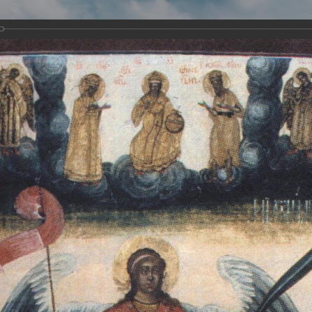
Виртуа
Новомученико
Земли А
Сайт создан по благосло
и Холмо
Наследники
Галерея
Главная
Галерея
Храмы-мученики Архангельска
Свято-Тро