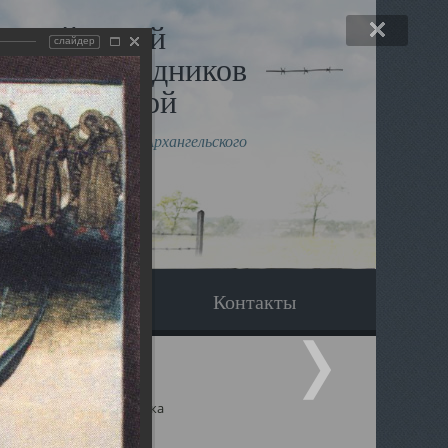
льный музей
слайдер
в и исповедников
рхангельской
влению митрополита Архангельского
горского Даниила
Вопрос-ответ
Контакты
ицкий собор Архангельска