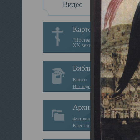
Видео
Картотека
“Пострадавшие за веру в
XX веке на Севере”
Библиотека
Книги
Исследования
Архив
Фотокопии дел
Крестные ходы