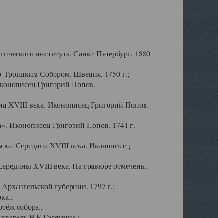
ического института. Санкт-Петербург, 1880
-Троицким Собором. Швеция. 1750 г.;
Иконописец Григорий Попов.
а XVIII века. Иконописец Григорий Попов.
». Иконописец Григорий Попов. 1741 г.
ска. Середина XVIII века. Иконописец
ередины XVIII века. На гравюре отмечены:
Архангельской губернии. 1797 г.;
ка.;
тёж собора.;
кварель В.Е.Галямина.;