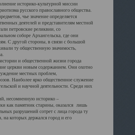
полнение историко-культурной миссии
триотизма русского православного общества.
редметов, чье значение определяется
твенных деятелей и представителям местной
тали петровские реликвии, со
альном соборе Архангельска, где они
м. С другой стороны, в связи с большой
кивали ту общественную значимость,
а.
тории и общественной жизни города
ение церкви новым содержанием. Они охотно
бсуждение местных проблем,
юзов. Наиболее ярко общественное служение
ельской и научной деятельности. Среди них
й, несомненную историко –
ауки как памятник старины, оказался лишь
ьных разрушений сотрет с лица города ту
 на которых держался город и его