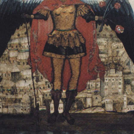
Свято-Троицкий собор
Свято-Троицкий собор Архангельска
23.12.2015
Сегодня мы можем говорить, что Архангельск в большей мере,
пострадал от целенаправленных систематических разрушений,
выдающихся памятников архитектуры. Больше всего по старом
вызванная борьбой с религией, набравшая особую силу в конце
разрушение православного центра архангельской губернии - а
собора Архангельска.
Возникнув в начале XVIII века в центре Архангельск
двухэтажный Троицкий собор, сразу превратился в зрительну
XVIII веке по масштабам ему не было равных на Севере. Впл
оставался самым высоким и значительным из городских строе
второе место, после гостиных дворов, в градостроительной ка
Один из самых больших и светлых соборов России воплотил в
портового города с отраженными в ней архитектурными тече
архангелогородской школы церковного зодчества.
Масштабность, благолепие и богатство собора, вполне оправды