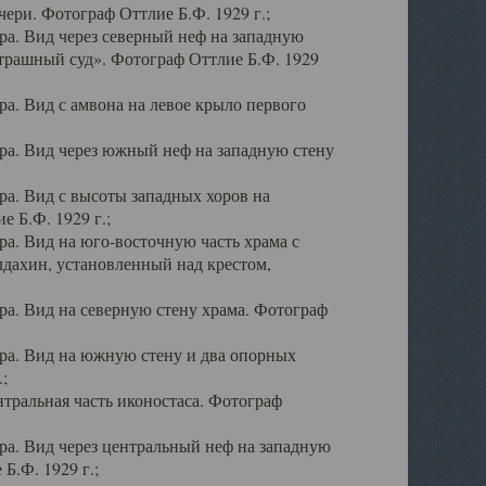
ери. Фотограф Оттлие Б.Ф. 1929 г.;
а. Вид через северный неф на западную
трашный суд». Фотограф Оттлие Б.Ф. 1929
. Вид с амвона на левое крыло первого
а. Вид через южный неф на западную стену
а. Вид с высоты западных хоров на
 Б.Ф. 1929 г.;
а. Вид на юго-восточную часть храма с
дахин, установленный над крестом,
а. Вид на северную стену храма. Фотограф
ра. Вид на южную стену и два опорных
;
тральная часть иконостаса. Фотограф
а. Вид через центральный неф на западную
Б.Ф. 1929 г.;