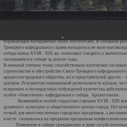
заслуженно выделяя из многочисленных культовых построек 
иконостас украшенный колоннами ионического стиля, с един
царскими вратами, изящным фронтоном и множеством резных,
собой поистине художественную ценность. В совокупности же
шитьем, многочисленными предметами церковной утвари интер
неповторимый красочный ансамбль декоративного убранства с
поражающий воображение своих посетителей. В соборной ризн
Троицкого кафедрального храма находилось не мало высокох
собора конца XVIII - XIX вв. позволяют говорить о значител
скопившемся в соборе за долгие годы.
В немалой степени этому способствовало купеческое сословие
строительстве и обустройстве Свято-Троицкого кафедрального 
архангелогородского общества, но и представителей других –
центров. Результатом повышенной религиозности купцов, чес
искренних и бескорыстных побуждений купечества действовать 
особое «благолепие» кафедрального собора Архангельска.
Являвшийся особой гордостью горожан XVIII - XIX века
духовного, культурно и общественного центра города. Неслуч
точкой для многочисленных городских праздников, а регламен
власти сказывалась на придании праздникам конфессионально
Появление в соборе гражданских и даже сугубо военных 