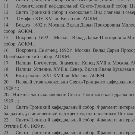
11. Архангельский кафедральный Свято-Троицкий собор. Цен
12. Свято-Троицкий собор и колокольня. Вид с запада и север
13. Омофор XIV-XV вв. Византия. АОКМ.;
14. Воздух. 1692 г. Москва. Вклад Дарьи Прохоровны Мило
собор. АОКМ.;
15. Покровец. 1692 г. Москва. Вклад Дарьи Прохоровны Ми
собор. АОКМ.;
16. Покровец. Се ягнец. 1692 г. Москва. Вклад Дарьи Прох
Преображенский собор. АОКМ.;
17. Палица. Богоматерь. Знамение. Конец XVII в. Москва. 
18. Палица. Успение. XVII в. Север. Вклад Ивана Кузвлева 
19. Епитрахиль. XVI-XVII вв. Москва. АОКМ;
20. Первый этаж колокольни Свято-Троицкого кафедрального
1929 г.;
20а. Нижняя часть колокольни Свято-Троицкого кафедрального
1929 г.;
21. Свято-Троицкий кафедральный собор. Фрагмент интерьер
балдахин, установленный над крестом, поставленным Петром I
22. Свято-Троицкий кафедральный собор. Фрагмент интерьер
Оттлие Б.Ф. 1929 г.;
23. Свято-Троицкий кафедральный собор. Фрагмент интерье