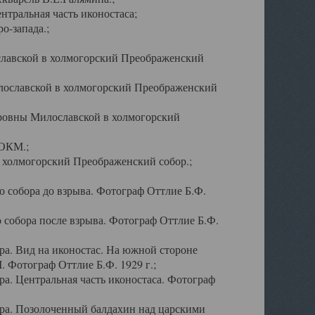
тральная часть иконостаса;
о-запада.;
славской в холмогорский Преображенский
лославской в холмогорский Преображенский
оровны Милославской в холмогорский
АОКМ.;
в холмогорский Преображенский собор.;
 собора до взрыва. Фотограф Оттлие Б.Ф.
 собора после взрыва. Фотограф Оттлие Б.Ф.
а. Вид на иконостас. На южной стороне
. Фотограф Оттлие Б.Ф. 1929 г.;
а. Центральная часть иконостаса. Фотограф
ра. Позолоченный балдахин над царскими