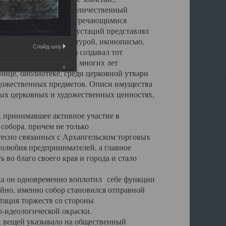
города. Обширный и величественный
ственными нигде не встречающимися
 символических инкрустаций представлял
 с живописью, скульптурой, иконописью,
Слайд-шоу:
ьер Троицкого храма создавал тот
обора, на протяжении многих лет
ице, библиотеке, среди церковной утвари
удожественных предметов. Описи имущества
ьных церковных и художественных ценностях,
, принимавшее активное участие в
собора, причем не только
 тесно связанных с Архангельском торговых
толюбия предпринимателей, а главное
во благо своего края и города и стало
 он одновременно воплотил себе функции
айно, именно собор становился отправной
тация торжеств со стороны
-идеологической окраски.
вещей указывало на общественный