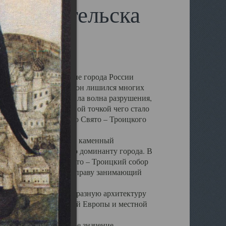
 Архангельска
 чем другие губернские города России
 в результате которых он лишился многих
у Архангельску ударила волна разрушения,
 20 –х годов. Отправной точкой чего стало
нсамбля кафедрального Свято – Троицкого
а, величественный каменный
ю и градостроительную доминанту города. В
оть до разрушения Свято – Троицкий собор
ний Архангельска, по праву занимающий
ртине Архангельска.
 себе яркую и своеобразную архитектуру
ниями России, Западной Европы и местной
вали его кафедральное значение,