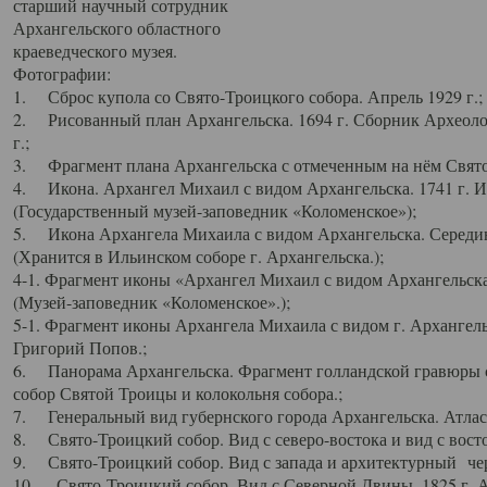
старший научный сотрудник
Архангельского областного
краеведческого музея.
Фотографии:
1. Сброс купола со Свято-Троицкого собора. Апрель 1929 г.;
2. Рисованный план Архангельска. 1694 г. Сборник Археолог
г.;
3. Фрагмент плана Архангельска с отмеченным на нём Свято
4. Икона. Архангел Михаил с видом Архангельска. 1741 г. 
(Государственный музей-заповедник «Коломенское»);
5. Икона Архангела Михаила с видом Архангельска. Середин
(Хранится в Ильинском соборе г. Архангельска.);
4-1. Фрагмент иконы «Архангел Михаил с видом Архангельска
(Музей-заповедник «Коломенское».);
5-1. Фрагмент иконы Архангела Михаила с видом г. Архангель
Григорий Попов.;
6. Панорама Архангельска. Фрагмент голландской гравюры с
собор Святой Троицы и колокольня собора.;
7. Генеральный вид губернского города Архангельска. Атлас 
8. Свято-Троицкий собор. Вид с северо-востока и вид с восто
9. Свято-Троицкий собор. Вид с запада и архитектурный чер
10. Свято-Троицкий собор. Вид с Северной Двины. 1825 г. А