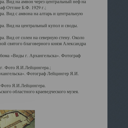
а. Вид на амвон через центральный неф на
аф Оттлие Б.Ф. 1929 г.;
. Вид с амвона на алтарь и центральную
а. Вид на центральный купол и своды.
. Вид от солеи на северную стену. Около
ой святого благоверного князя Александра
бома «Виды г. Архангельска». Фотограф
г. Фото Я.И.Лейцингера.;
рхангельска». Фотограф Лейцингер Я.И.
. Фото Я.И.Лейцингера.
кого областного краеведческого музея.