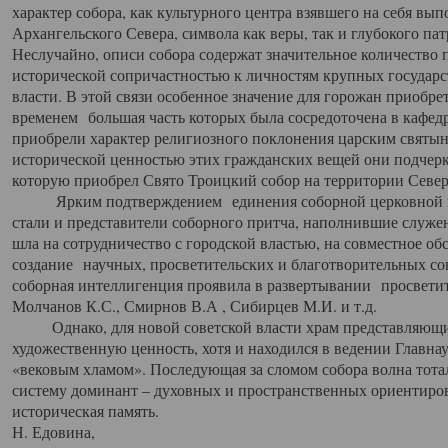
характер собора, как культурного центра взявшего на себя вы
Архангельского Севера, символа как веры, так и глубокого па
Неслучайно, описи собора содержат значительное количество п
исторической сопричастностью к личностям крупных государс
власти. В этой связи особенное значение для горожан приобре
временем большая часть которых была сосредоточена в кафедр
приобрели характер религиозного поклонения царским святыня
исторической ценностью этих гражданских вещей они подчер
которую приобрел Свято Троицкий собор на территории Север
Ярким подтверждением единения соборной церковной ис
стали и представители соборного притча, наполнившие служ
шла на сотрудничество с городской властью, на совместное о
создание научных, просветительских и благотворительных со
соборная интеллигенция проявила в развертывании просветит
Молчанов К.С., Смирнов В.А , Сибирцев М.И. и т.д.
Однако, для новой советской власти храм представляющи
художественную ценность, хотя и находился в ведении Главн
«вековым хламом». Последующая за сломом собора волна тотал
систему доминант – духовных и пространственных ориентиров,
историческая память.
Н. Едовина,