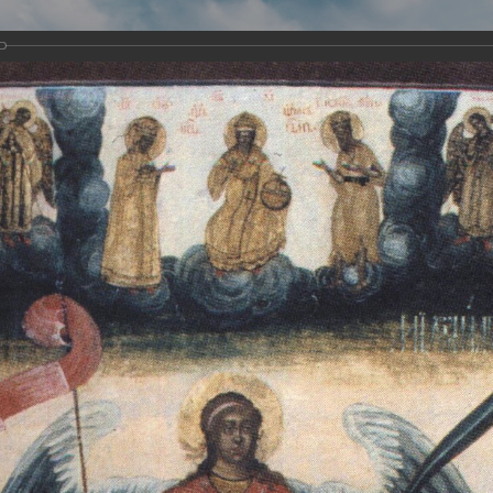
Виртуа
Новомученико
Земли А
Сайт создан по благосло
и Холмо
Наследники
Галерея
Главная
Галерея
Храмы-мученики Архангельска
Свято-Тро