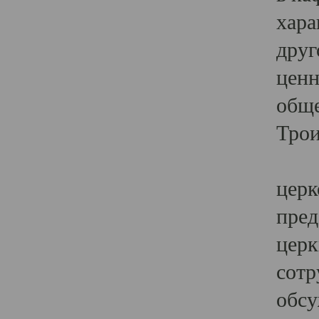
хара
друг
ценн
обще
Трои
Ярк
церк
пред
церк
сотр
обсу