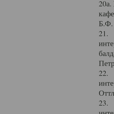
20а.
кафе
Б.Ф. 
21. 
инте
балд
Петр
22. 
инте
Оттл
23. 
инте