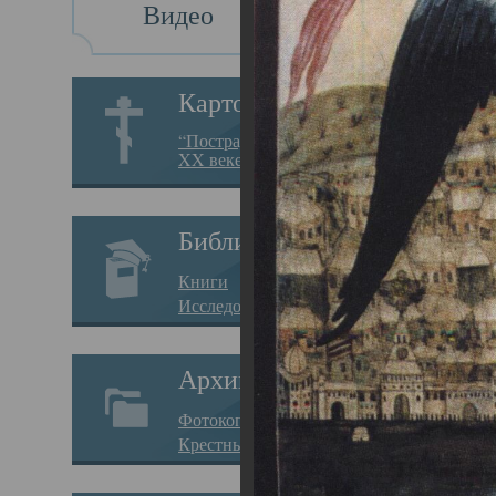
Видео
Св
Картотека
Свя
“Пострадавшие за веру в
XX веке на Севере”
23.12.
Сего
Библиотека
мере
Книги
целе
Исследования
резу
Архив
памя
Фотокопии дел
Арха
Крестные ходы
борь