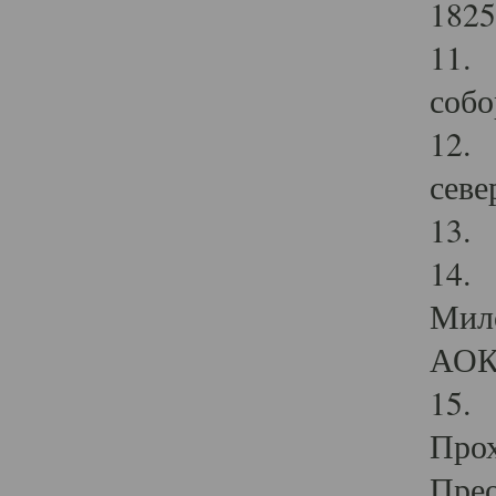
1825
11.
собо
12. 
севе
13.
14. 
Мило
АОК
15. 
Прох
Прео