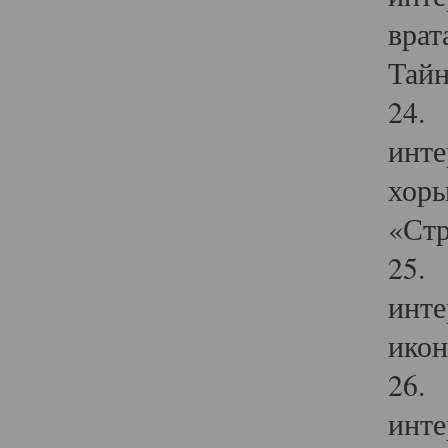
врат
Тайн
24. 
инте
хоры
«Стр
25. 
инте
икон
26. 
инте