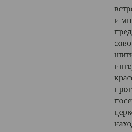
встр
и мн
пред
сово
шить
инте
крас
прот
посе
церк
нахо