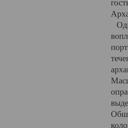
гост
Арха
Один
вопл
порт
тече
арха
Масш
опра
выде
Обши
коло