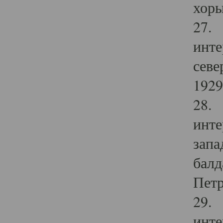
хоры
27. 
инте
севе
1929 
28. 
инте
запа
балд
Петр
29. 
инте