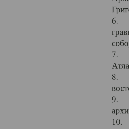
Григ
6. П
грав
собо
7. Г
Атла
8. С
вост
9. С
архи
10. 