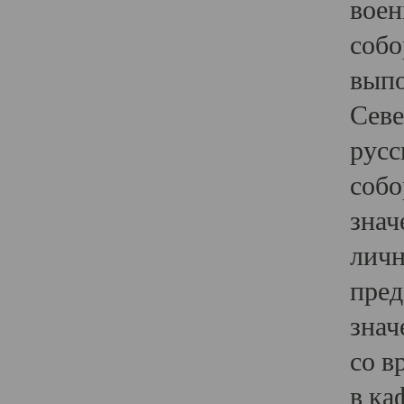
воен
собо
выпо
Севе
русс
собо
знач
личн
пред
знач
со в
в ка