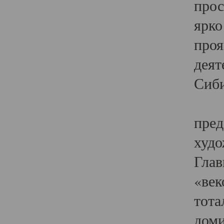
прос
ярко
проя
деят
Сиби
Одн
пред
худо
Глав
«век
тота
доми