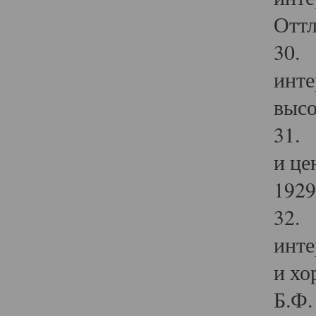
Оттл
30. 
инте
высо
31. 
и це
1929 
32. 
инте
и хо
Б.Ф. 