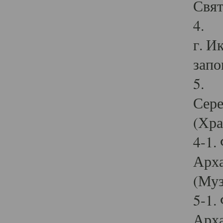
Свят
4. И
г. И
запо
5. И
Сере
(Хра
4-1.
Арха
(Муз
5-1.
Арха