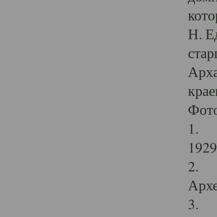
кото
Н. Е
стар
Арха
крае
Фот
1. С
1929 
2. Р
Архе
3. Ф