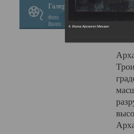
Галерея
годо
Фото
прав
Видео
4. Икона Архангел Михаил
кафе
Воз
Арха
Трои
град
масш
разр
высо
Арха