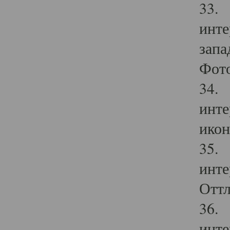
33. 
инте
запа
Фото
34. 
инте
икон
35. 
инте
Оттл
36. 
инте