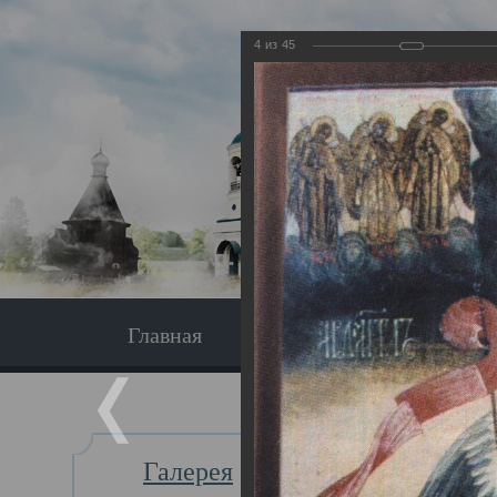
4
из
45
Главная
Экскурсия
Главная
Галерея