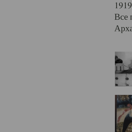
1919
Все 
Арха