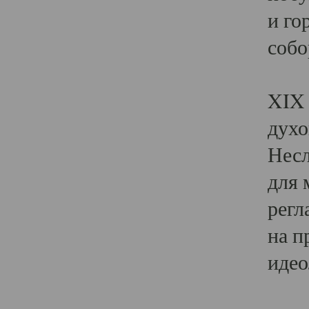
и го
собо
Явл
XIX 
духо
Несл
для 
регл
на п
идео
Поя