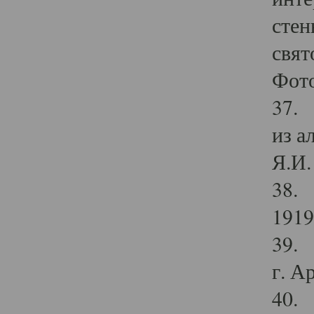
стен
свят
Фото
37. 
из а
Я.И. 
38. 
1919
39. 
г. А
40. 