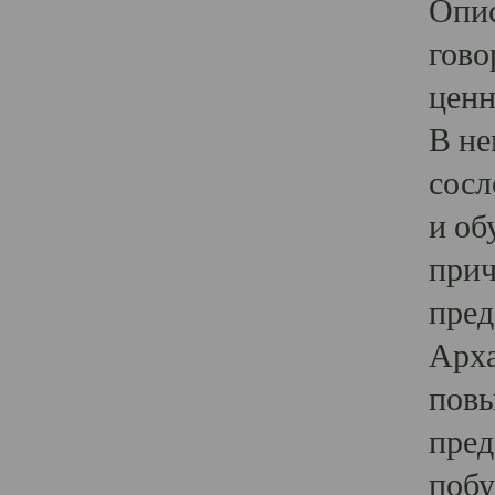
Опис
гово
ценн
В не
сосл
и об
прич
пред
Арха
повы
пред
побу