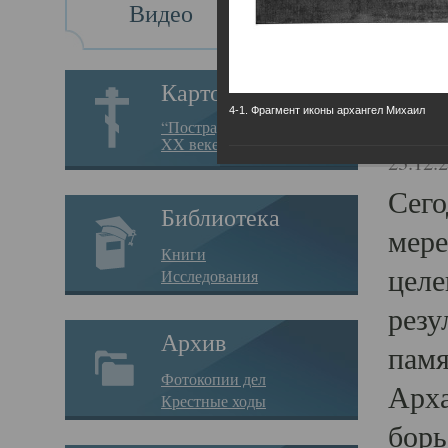
Видео
Св
Картотека
4-1. Фрагмент иконы архангел Михаил
Свя
“Пострадавшие за веру в
XX веке на Севере”
23.12.
Сего
Библиотека
мере
Книги
целе
Исследования
резу
Архив
памя
Фотокопии дел
Арха
Крестные ходы
борь