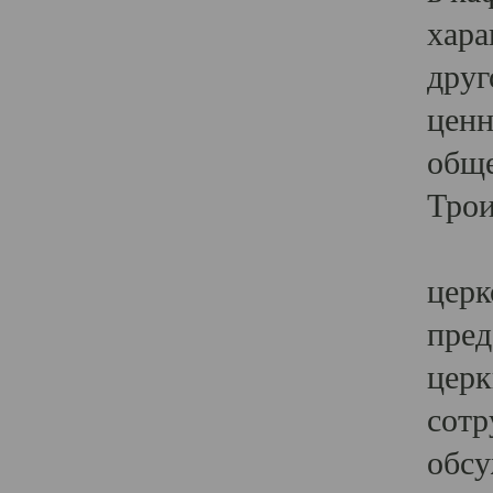
хара
друг
ценн
обще
Трои
Ярк
церк
пред
церк
сотр
обсу