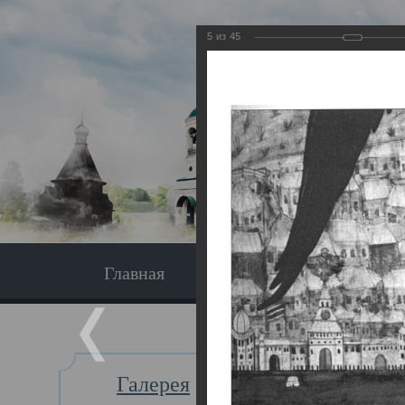
5
из
45
Главная
Экскурсия
Главная
Галерея