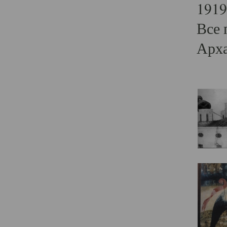
1919
Все 
Арха