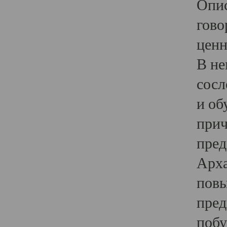
Опис
гово
ценн
В не
сосл
и об
прич
пред
Арха
повы
пред
побу