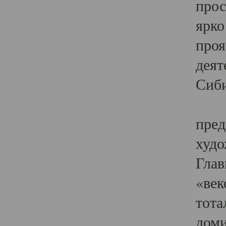
прос
ярко
проя
деят
Сиби
Одн
пред
худо
Глав
«век
тота
доми