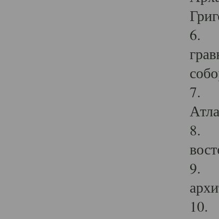
Григ
6. П
грав
собо
7. Г
Атла
8. С
вост
9. С
архи
10. 