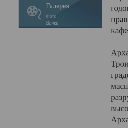
Галерея
годо
Фото
прав
Видео
кафе
Воз
Арха
Трои
град
масш
разр
высо
Арха