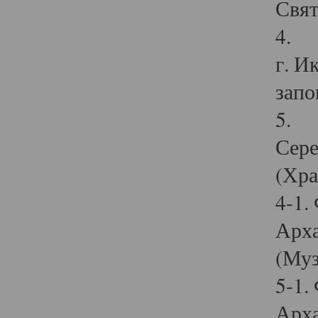
Свят
4. И
г. И
запо
5. И
Сере
(Хра
4-1.
Арха
(Муз
5-1.
Арха