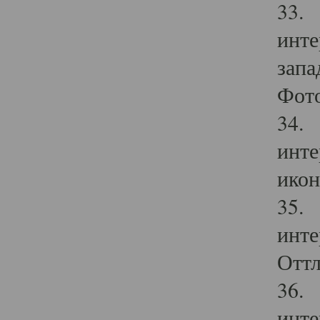
33. 
инте
запа
Фото
34. 
инте
икон
35. 
инте
Оттл
36. 
инте