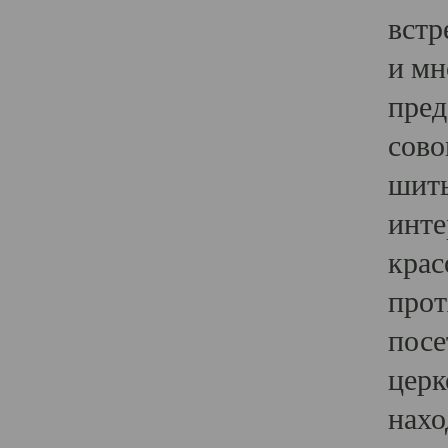
встр
и мн
пред
сово
шить
инте
крас
прот
посе
церк
нахо