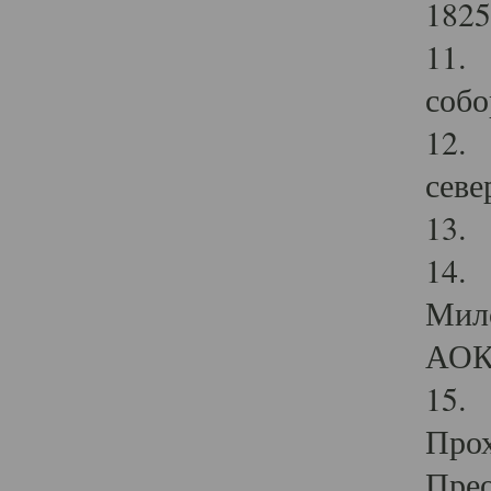
1825
11.
собо
12. 
севе
13.
14. 
Мило
АОК
15. 
Прох
Прео