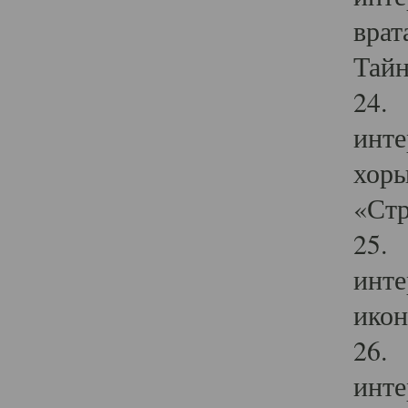
врат
Тайн
24. 
инте
хоры
«Стр
25. 
инте
икон
26. 
инте