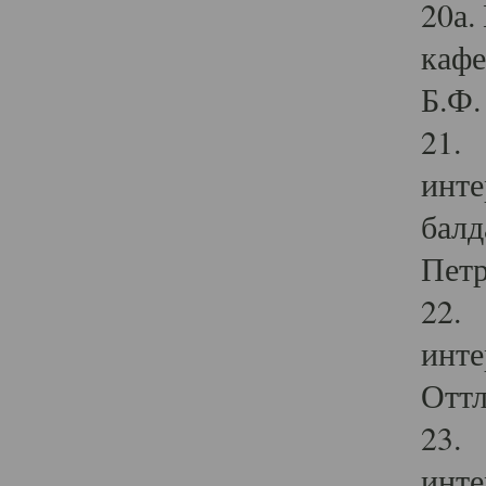
20а.
кафе
Б.Ф. 
21. 
инте
балд
Петр
22. 
инте
Оттл
23. 
инте