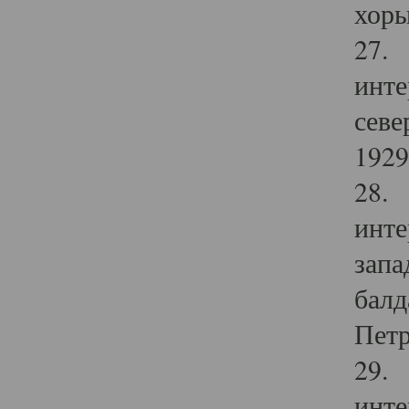
хоры
27. 
инте
севе
1929 
28. 
инте
запа
балд
Петр
29. 
инте