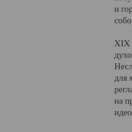
и го
собо
Явл
XIX 
духо
Несл
для 
регл
на п
идео
Поя