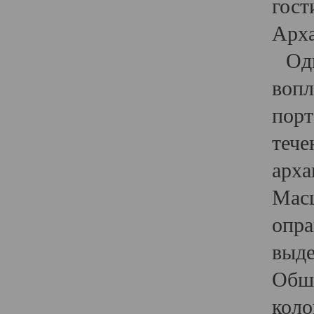
гост
Арха
Один
вопл
порт
тече
арха
Масш
опра
выде
Обши
коло