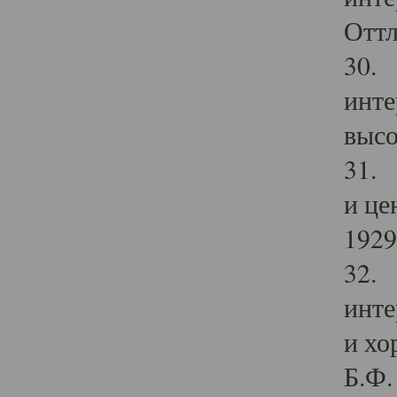
Оттл
30. 
инте
высо
31. 
и це
1929 
32. 
инте
и хо
Б.Ф. 