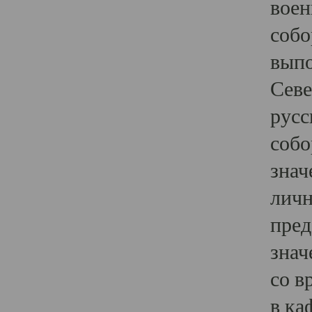
воен
собо
выпо
Севе
русс
собо
знач
личн
пред
знач
со в
в ка