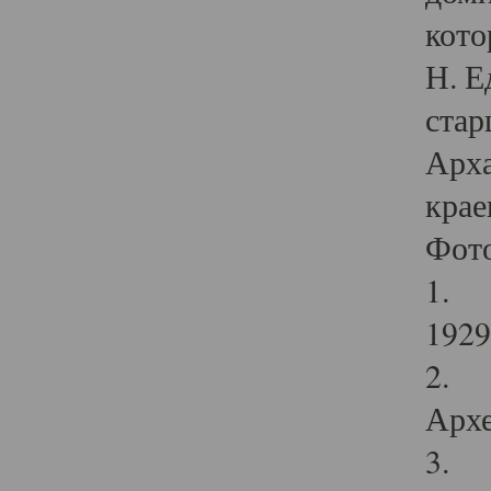
кото
Н. Е
стар
Арха
крае
Фот
1. С
1929 
2. Р
Архе
3. Ф