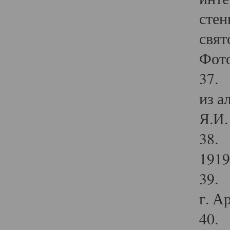
стен
свят
Фото
37. 
из а
Я.И. 
38. 
1919
39. 
г. А
40. 