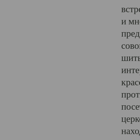
встр
и мн
пред
сово
шить
инте
крас
прот
посе
церк
нахо