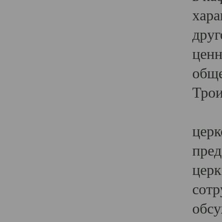
хара
друг
ценн
обще
Трои
Ярк
церк
пред
церк
сотр
обсу