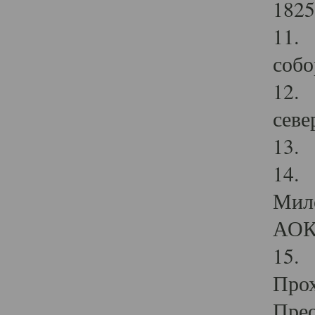
1825
11.
собо
12. 
севе
13.
14. 
Мило
АОК
15. 
Прох
Прео