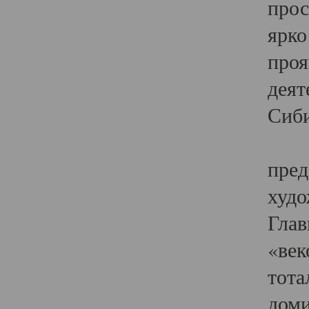
прос
ярко
проя
деят
Сиби
Одн
пред
худо
Глав
«век
тота
доми