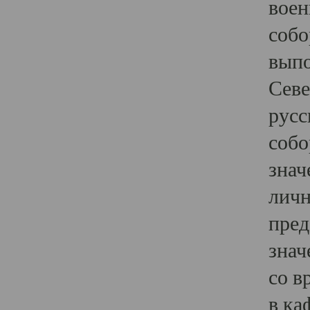
воен
собо
выпо
Севе
русс
собо
знач
личн
пред
знач
со в
в ка