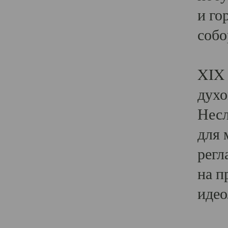
и го
собо
Явл
XIX 
духо
Несл
для 
регл
на п
идео
Поя