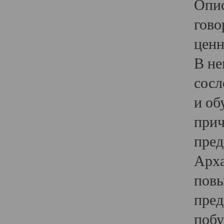
Опис
гово
ценн
В не
сосл
и об
прич
пред
Арха
повы
пред
побу