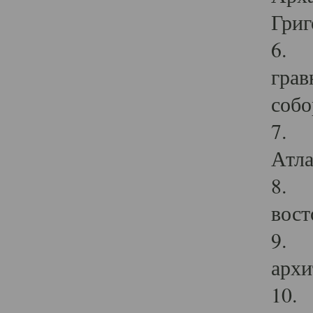
Григ
6. П
грав
собо
7. Г
Атла
8. С
вост
9. С
архи
10. 