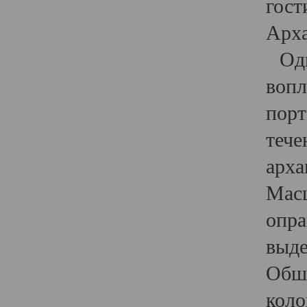
гост
Арха
Один
вопл
порт
тече
арха
Масш
опра
выде
Обши
коло