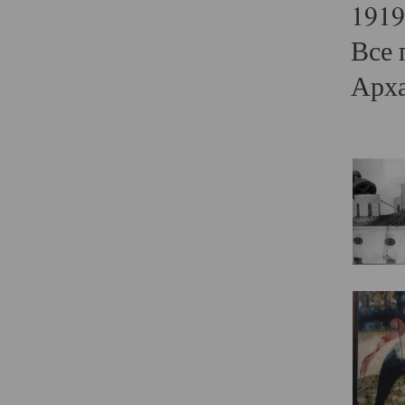
1919
Все 
Арха