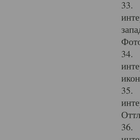
33. 
инте
запа
Фото
34. 
инте
икон
35. 
инте
Оттл
36. 
инте