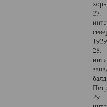
хоры
27. 
инте
севе
1929 
28. 
инте
запа
балд
Петр
29. 
инте