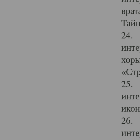
врат
Тайн
24. 
инте
хоры
«Стр
25. 
инте
икон
26. 
инте