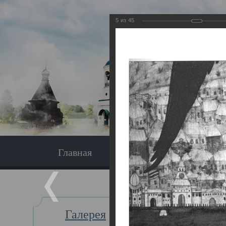
5
из
45
Главная
Экскурсия
Главная
Галерея