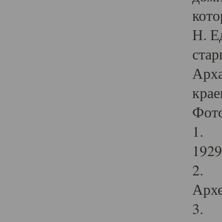
кото
Н. Е
стар
Арха
крае
Фот
1. С
1929 
2. Р
Архе
3. Ф