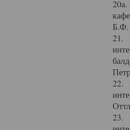
20а.
кафе
Б.Ф. 
21. 
инте
балд
Петр
22. 
инте
Оттл
23. 
инте