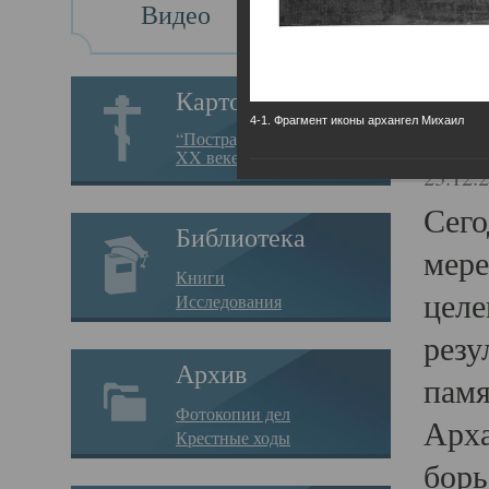
Видео
Св
Картотека
4-1. Фрагмент иконы архангел Михаил
Свя
“Пострадавшие за веру в
XX веке на Севере”
23.12.
Сего
Библиотека
мере
Книги
целе
Исследования
резу
Архив
памя
Фотокопии дел
Арха
Крестные ходы
борь