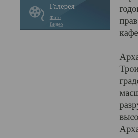
Галерея
годо
Фото
прав
Видео
кафе
Воз
Арха
Трои
град
масш
разр
высо
Арха