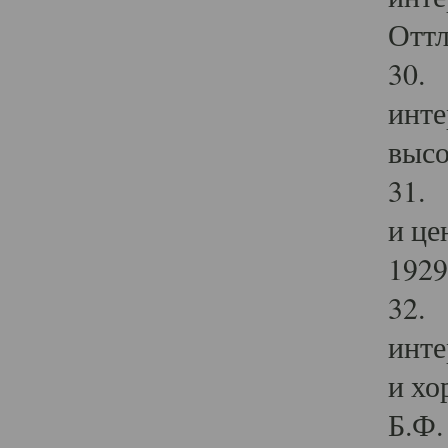
Оттл
30. 
инте
высо
31. 
и це
1929 
32. 
инте
и хо
Б.Ф. 