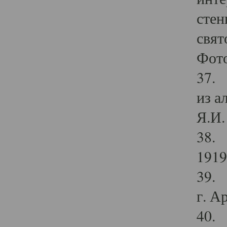
стен
свят
Фото
37. 
из а
Я.И. 
38. 
1919
39. 
г. А
40. 