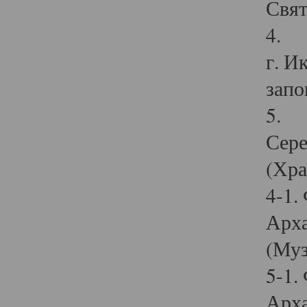
Свят
4. И
г. И
запо
5. И
Сере
(Хра
4-1.
Арха
(Муз
5-1.
Арха