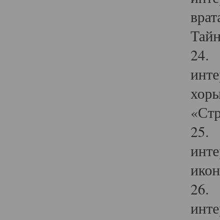
врат
Тайн
24. 
инте
хоры
«Стр
25. 
инте
икон
26. 
инте