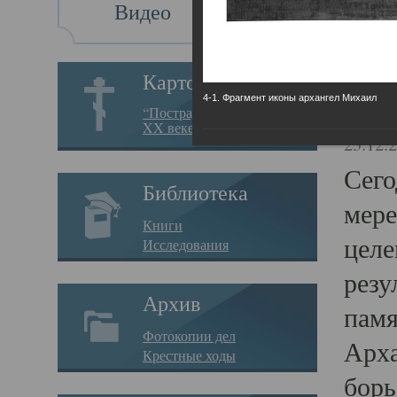
Видео
Св
Картотека
4-1. Фрагмент иконы архангел Михаил
Свя
“Пострадавшие за веру в
XX веке на Севере”
23.12.
Сего
Библиотека
мере
Книги
целе
Исследования
резу
Архив
памя
Фотокопии дел
Арха
Крестные ходы
борь