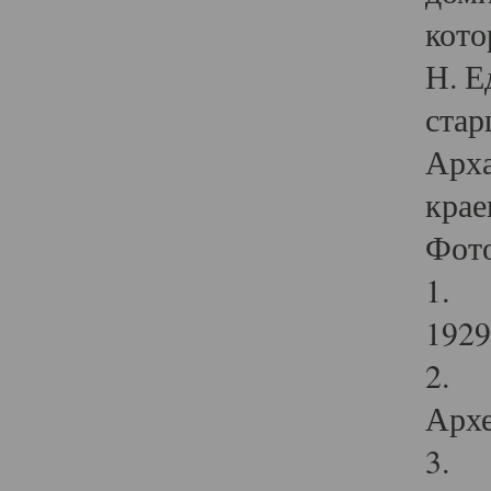
кото
Н. Е
стар
Арха
крае
Фот
1. С
1929 
2. Р
Архе
3. Ф