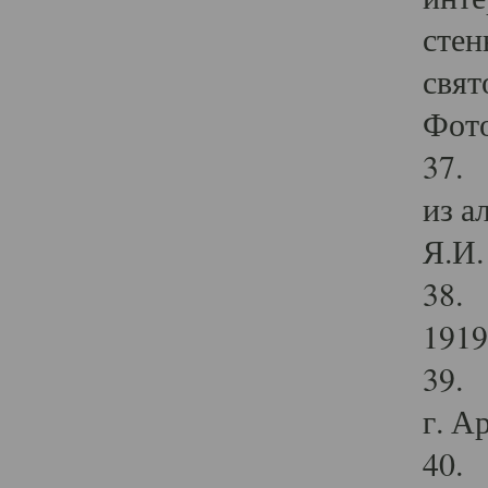
стен
свят
Фото
37. 
из а
Я.И. 
38. 
1919
39. 
г. А
40. 