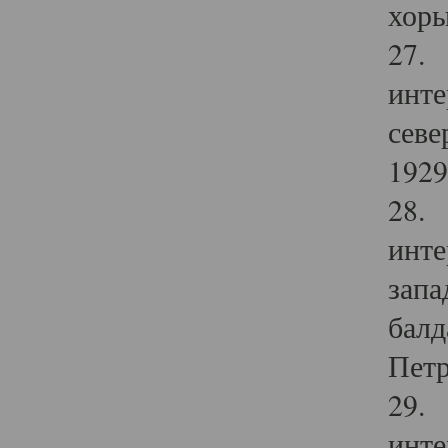
хоры
27. 
инте
севе
1929 
28. 
инте
запа
балд
Петр
29. 
инте