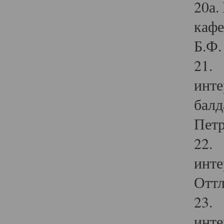
20а.
кафе
Б.Ф. 
21. 
инте
балд
Петр
22. 
инте
Оттл
23. 
инте