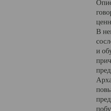
Опис
гово
ценн
В не
сосл
и об
прич
пред
Арха
повы
пред
побу