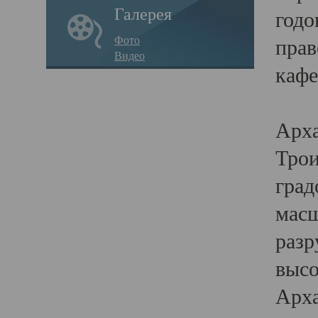
Галерея
годо
Фото
прав
Видео
кафе
Воз
Арха
Трои
град
масш
разр
высо
Арха