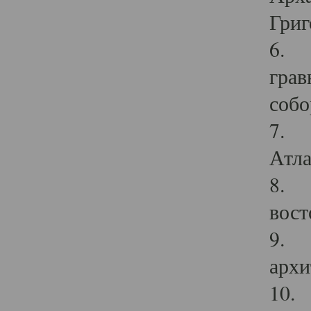
Григ
6. П
грав
собо
7. Г
Атла
8. С
вост
9. С
архи
10. 