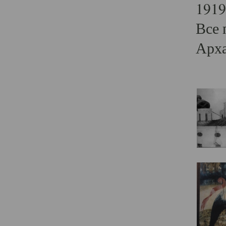
1919
Все 
Арха