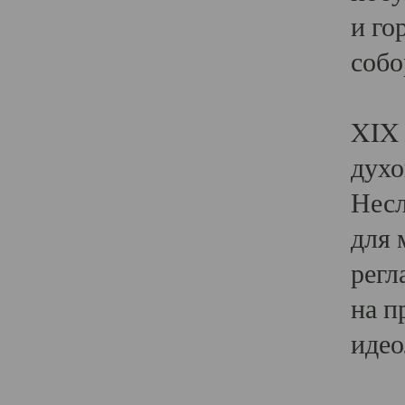
и го
собо
Явл
XIX 
духо
Несл
для 
регл
на п
идео
Поя