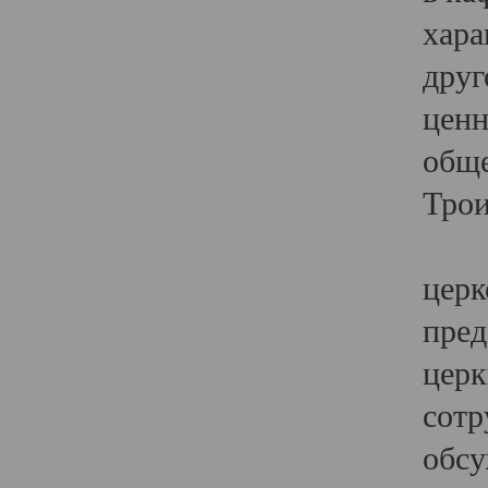
хара
друг
ценн
обще
Трои
Ярк
церк
пред
церк
сотр
обсу