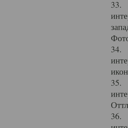
33. 
инте
запа
Фото
34. 
инте
икон
35. 
инте
Оттл
36. 
инте