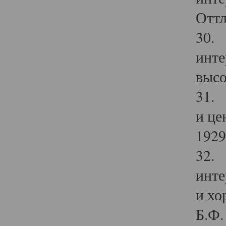
Оттл
30. 
инте
высо
31. 
и це
1929 
32. 
инте
и хо
Б.Ф. 