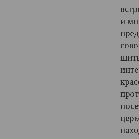
встр
и мн
пред
сово
шить
инте
крас
прот
посе
церк
нахо