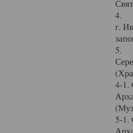
Свят
4. И
г. И
запо
5. И
Сере
(Хра
4-1.
Арха
(Муз
5-1.
Арха