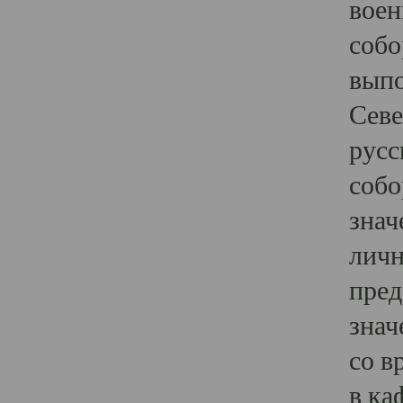
воен
собо
выпо
Севе
русс
собо
знач
личн
пред
знач
со в
в ка