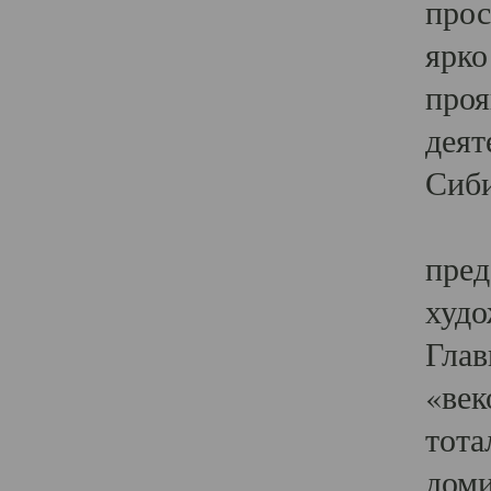
прос
ярко
проя
деят
Сиби
Одн
пред
худо
Глав
«век
тота
доми