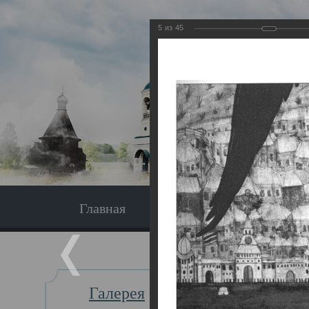
5
из
45
Главная
Экскурсия
Главная
Галерея