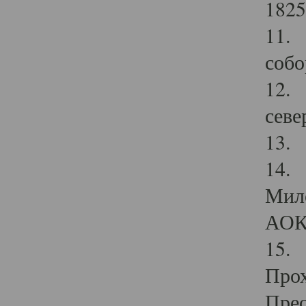
1825
11.
собо
12. 
севе
13.
14. 
Мило
АОК
15. 
Прох
Прео