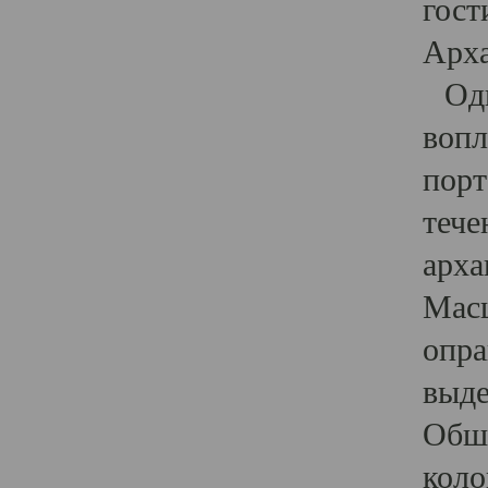
гост
Арха
Один
вопл
порт
тече
арха
Масш
опра
выде
Обши
коло