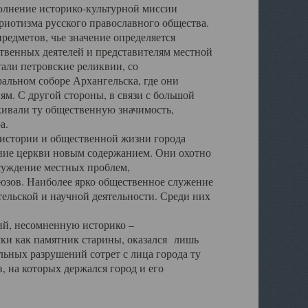
полнение историко-культурной миссии
триотизма русского православного общества.
редметов, чье значение определяется
твенных деятелей и представителям местной
тали петровские реликвии, со
альном соборе Архангельска, где они
м. С другой стороны, в связи с большой
кивали ту общественную значимость,
а.
тории и общественной жизни города
ение церкви новым содержанием. Они охотно
бсуждение местных проблем,
юзов. Наиболее ярко общественное служение
ельской и научной деятельности. Среди них
й, несомненную историко –
ауки как памятник старины, оказался лишь
ьных разрушений сотрет с лица города ту
 на которых держался город и его