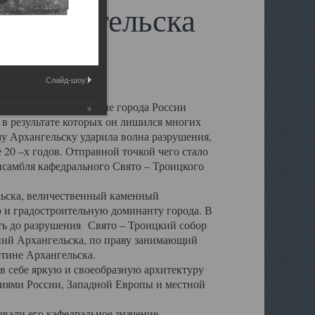
 Архангельска
Слайд-шоу:
 чем другие губернские города России
 в результате которых он лишился многих
у Архангельску ударила волна разрушения,
 20 –х годов. Отправной точкой чего стало
нсамбля кафедрального Свято – Троицкого
а, величественный каменный
ю и градостроительную доминанту города. В
оть до разрушения Свято – Троицкий собор
ний Архангельска, по праву занимающий
ртине Архангельска.
 себе яркую и своеобразную архитектуру
ниями России, Западной Европы и местной
вали его кафедральное значение,