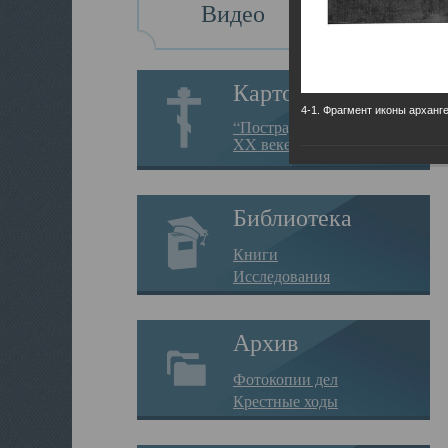
Видео
Картотека
4-1. Фрагмент иконы арханг
“Пострадавшие за веру в
XX веке на Севере”
Библиотека
Книги
Исследования
Архив
Фотокопии дел
Крестные ходы