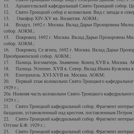
11. Архангельский кафедральный Свято-Троицкий собор. Цен
12. Свято-Троицкий собор и колокольня. Вид с запада и север
13. Омофор XIV-XV вв. Византия. АОКМ.;
14. Воздух. 1692 г. Москва. Вклад Дарьи Прохоровны Мило
собор. АОКМ.;
15. Покровец. 1692 г. Москва. Вклад Дарьи Прохоровны Ми
собор. АОКМ.;
16. Покровец. Се ягнец. 1692 г. Москва. Вклад Дарьи Прох
Преображенский собор. АОКМ.;
17. Палица. Богоматерь. Знамение. Конец XVII в. Москва. 
18. Палица. Успение. XVII в. Север. Вклад Ивана Кузвлева 
19. Епитрахиль. XVI-XVII вв. Москва. АОКМ;
20. Первый этаж колокольни Свято-Троицкого кафедрального
1929 г.;
20а. Нижняя часть колокольни Свято-Троицкого кафедрального
1929 г.;
21. Свято-Троицкий кафедральный собор. Фрагмент интерьер
балдахин, установленный над крестом, поставленным Петром I
22. Свято-Троицкий кафедральный собор. Фрагмент интерьер
Оттлие Б.Ф. 1929 г.;
23. Свято-Троицкий кафедральный собор. Фрагмент интерье