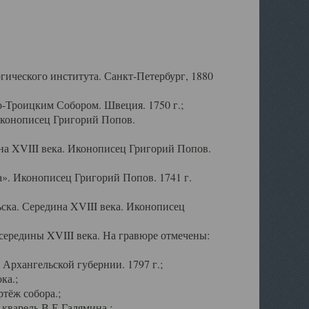
ического института. Санкт-Петербург, 1880
-Троицким Собором. Швеция. 1750 г.;
Иконописец Григорий Попов.
а XVIII века. Иконописец Григорий Попов.
». Иконописец Григорий Попов. 1741 г.
ска. Середина XVIII века. Иконописец
ередины XVIII века. На гравюре отмечены:
Архангельской губернии. 1797 г.;
ка.;
тёж собора.;
кварель В.Е.Галямина.;