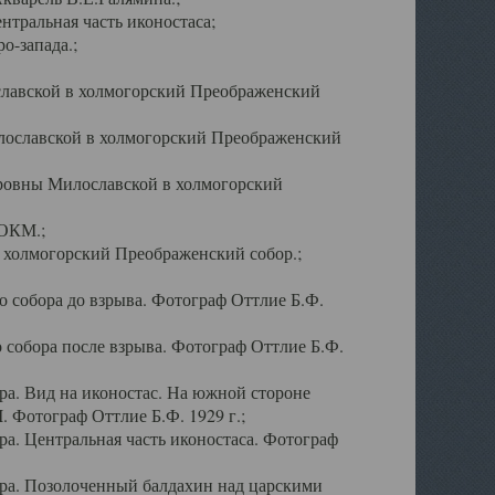
тральная часть иконостаса;
о-запада.;
славской в холмогорский Преображенский
лославской в холмогорский Преображенский
оровны Милославской в холмогорский
АОКМ.;
в холмогорский Преображенский собор.;
 собора до взрыва. Фотограф Оттлие Б.Ф.
 собора после взрыва. Фотограф Оттлие Б.Ф.
а. Вид на иконостас. На южной стороне
. Фотограф Оттлие Б.Ф. 1929 г.;
а. Центральная часть иконостаса. Фотограф
ра. Позолоченный балдахин над царскими