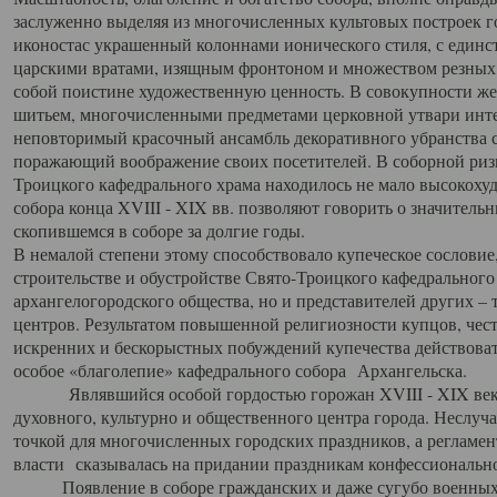
заслуженно выделяя из многочисленных культовых построек 
иконостас украшенный колоннами ионического стиля, с един
царскими вратами, изящным фронтоном и множеством резных,
собой поистине художественную ценность. В совокупности же
шитьем, многочисленными предметами церковной утвари интер
неповторимый красочный ансамбль декоративного убранства с
поражающий воображение своих посетителей. В соборной ризн
Троицкого кафедрального храма находилось не мало высокох
собора конца XVIII - XIX вв. позволяют говорить о значител
скопившемся в соборе за долгие годы.
В немалой степени этому способствовало купеческое сословие
строительстве и обустройстве Свято-Троицкого кафедрального 
архангелогородского общества, но и представителей других –
центров. Результатом повышенной религиозности купцов, чес
искренних и бескорыстных побуждений купечества действовать 
особое «благолепие» кафедрального собора Архангельска.
Являвшийся особой гордостью горожан XVIII - XIX века
духовного, культурно и общественного центра города. Неслуч
точкой для многочисленных городских праздников, а регламен
власти сказывалась на придании праздникам конфессионально
Появление в соборе гражданских и даже сугубо военных 