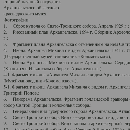
старший научный сотрудник
Архангельского областного
краеведческого музея.
Фотографии:
1. Сброс купола со Свято-Троицкого собора. Апрель 1929 г.;
2. Рисованный план Архангельска. 1694 г. Сборник Археолог
г.;
3. Фрагмент плана Архангельска с отмеченным на нём Свято
4. Икона. Архангел Михаил с видом Архангельска. 1741 г. 
(Государственный музей-заповедник «Коломенское»);
5. Икона Архангела Михаила с видом Архангельска. Середин
(Хранится в Ильинском соборе г. Архангельска.);
4-1. Фрагмент иконы «Архангел Михаил с видом Архангельска
(Музей-заповедник «Коломенское».);
5-1. Фрагмент иконы Архангела Михаила с видом г. Архангель
Григорий Попов.;
6. Панорама Архангельска. Фрагмент голландской гравюры с
собор Святой Троицы и колокольня собора.;
7. Генеральный вид губернского города Архангельска. Атлас 
8. Свято-Троицкий собор. Вид с северо-востока и вид с восто
9. Свято-Троицкий собор. Вид с запада и архитектурный чер
10. Свято-Троицкий собор. Вид с Северной Двины. 1825 г. А