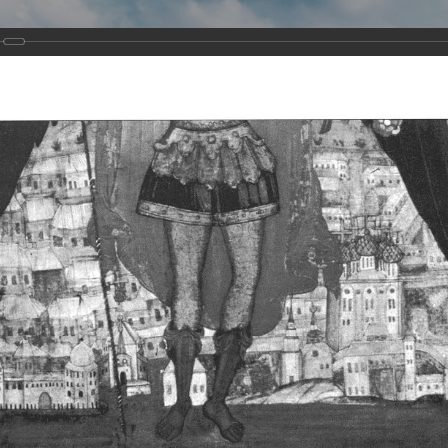
Виртуа
Новомученико
Земли А
Сайт создан по благосло
и Холмо
Наследники
Галерея
Главная
Галерея
Храмы-мученики Архангельска
Свято-Тро