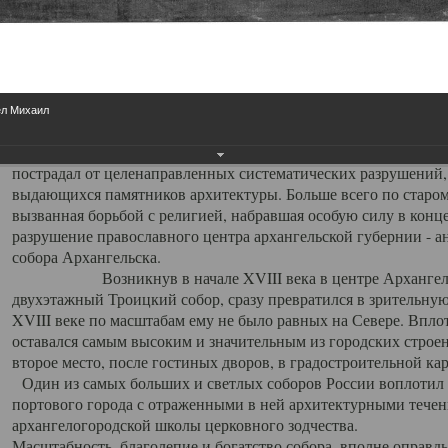
Свято-Троицкий собор
Свято-Троицкий собор Архангельска
ел Михаил
23.12.2015
Сегодня мы можем говорить, что Архангельск в большей мере,
пострадал от целенаправленных систематических разрушений,
выдающихся памятников архитектуры. Больше всего по старом
вызванная борьбой с религией, набравшая особую силу в конце
разрушение православного центра архангельской губернии - а
собора Архангельска.
Возникнув в начале XVIII века в центре Архангельск
двухэтажный Троицкий собор, сразу превратился в зрительну
XVIII веке по масштабам ему не было равных на Севере. Впл
оставался самым высоким и значительным из городских строе
второе место, после гостиных дворов, в градостроительной ка
Один из самых больших и светлых соборов России воплотил в
портового города с отраженными в ней архитектурными тече
архангелогородской школы церковного зодчества.
Масштабность, благолепие и богатство собора, вполне оправды