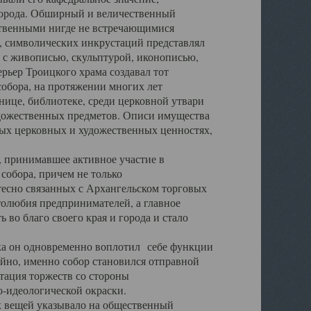
города. Обширный и величественный
ственными нигде не встречающимися
 символических инкрустаций представлял
 с живописью, скульптурой, иконописью,
ьер Троицкого храма создавал тот
обора, на протяжении многих лет
ице, библиотеке, среди церковной утвари
удожественных предметов. Описи имущества
ьных церковных и художественных ценностях,
, принимавшее активное участие в
собора, причем не только
 тесно связанных с Архангельском торговых
толюбия предпринимателей, а главное
во благо своего края и города и стало
 он одновременно воплотил себе функции
айно, именно собор становился отправной
тация торжеств со стороны
-идеологической окраски.
вещей указывало на общественный