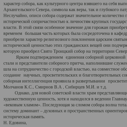
характер собора, как культурного центра взявшего на себя вы
Архангельского Севера, символа как веры, так и глубокого па
Неслучайно, описи собора содержат значительное количество п
исторической сопричастностью к личностям крупных государс
власти. В этой связи особенное значение для горожан приобре
временем большая часть которых была сосредоточена в кафедр
приобрели характер религиозного поклонения царским святыня
исторической ценностью этих гражданских вещей они подчер
которую приобрел Свято Троицкий собор на территории Север
Ярким подтверждением единения соборной церковной ис
стали и представители соборного притча, наполнившие служ
шла на сотрудничество с городской властью, на совместное о
создание научных, просветительских и благотворительных со
соборная интеллигенция проявила в развертывании просветит
Молчанов К.С., Смирнов В.А , Сибирцев М.И. и т.д.
Однако, для новой советской власти храм представляющи
художественную ценность, хотя и находился в ведении Главн
«вековым хламом». Последующая за сломом собора волна тотал
систему доминант – духовных и пространственных ориентиров,
историческая память.
Н. Едовина,