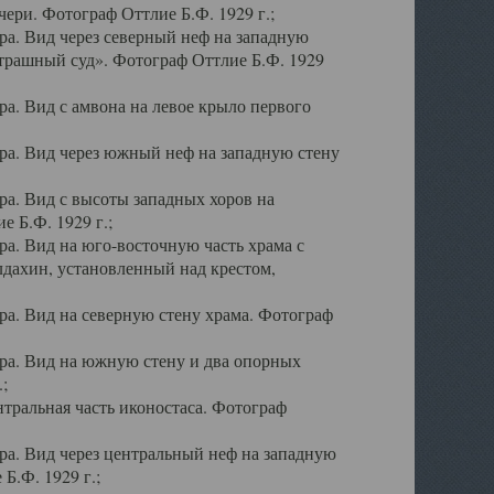
ери. Фотограф Оттлие Б.Ф. 1929 г.;
а. Вид через северный неф на западную
трашный суд». Фотограф Оттлие Б.Ф. 1929
. Вид с амвона на левое крыло первого
а. Вид через южный неф на западную стену
а. Вид с высоты западных хоров на
 Б.Ф. 1929 г.;
а. Вид на юго-восточную часть храма с
дахин, установленный над крестом,
а. Вид на северную стену храма. Фотограф
ра. Вид на южную стену и два опорных
;
тральная часть иконостаса. Фотограф
а. Вид через центральный неф на западную
Б.Ф. 1929 г.;