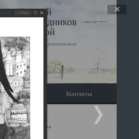
льный музей
слайдер
в и исповедников
рхангельской
влению митрополита Архангельского
горского Даниила
Вопрос-ответ
Контакты
ицкий собор Архангельска