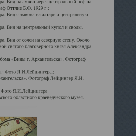
а. Вид на амвон через центральный неф на
аф Оттлие Б.Ф. 1929 г.;
. Вид с амвона на алтарь и центральную
а. Вид на центральный купол и своды.
. Вид от солеи на северную стену. Около
ой святого благоверного князя Александра
бома «Виды г. Архангельска». Фотограф
г. Фото Я.И.Лейцингера.;
рхангельска». Фотограф Лейцингер Я.И.
. Фото Я.И.Лейцингера.
кого областного краеведческого музея.