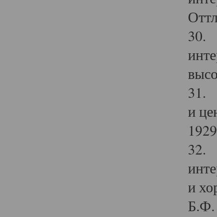
Оттл
30. 
инте
высо
31. 
и це
1929 
32. 
инте
и хо
Б.Ф. 