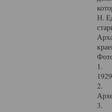
кото
Н. Е
стар
Арха
крае
Фот
1. С
1929 
2. Р
Архе
3. Ф