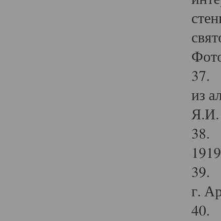
стен
свят
Фото
37. 
из а
Я.И. 
38. 
1919
39. 
г. А
40. 