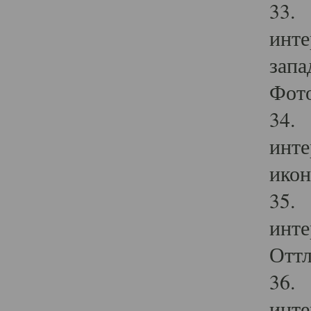
33. 
инте
запа
Фото
34. 
инте
икон
35. 
инте
Оттл
36. 
инте