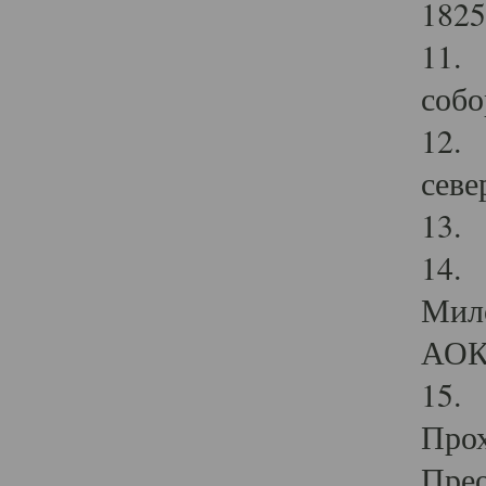
1825
11.
собо
12. 
севе
13.
14. 
Мило
АОК
15. 
Прох
Прео