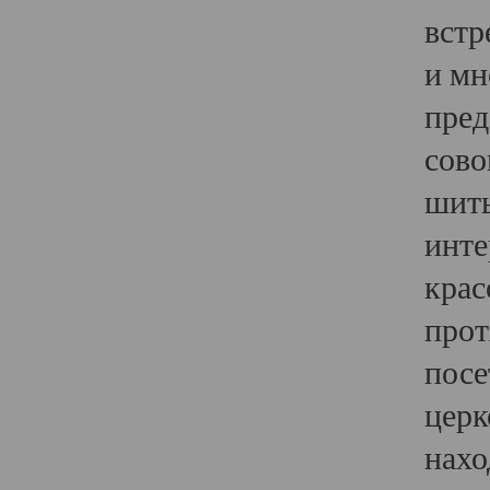
встр
и мн
пред
сово
шить
инте
крас
прот
посе
церк
нахо