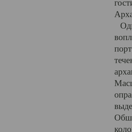
гост
Арха
Один
вопл
порт
тече
арха
Масш
опра
выде
Обши
коло