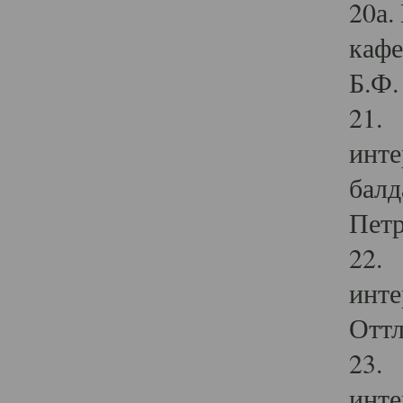
20а.
кафе
Б.Ф. 
21. 
инте
балд
Петр
22. 
инте
Оттл
23. 
инте