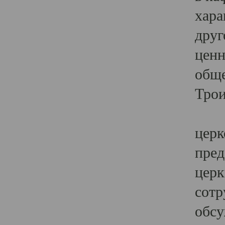
хара
друг
ценн
обще
Трои
Ярк
церк
пред
церк
сотр
обсу