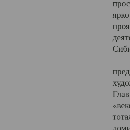
прос
ярко
проя
деят
Сиби
Одн
пред
худо
Глав
«век
тота
доми