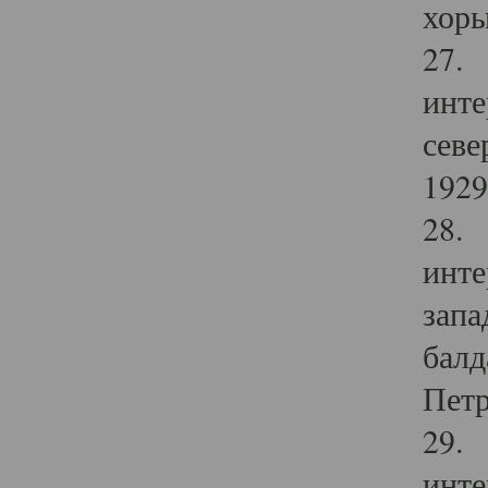
хоры
27. 
инте
севе
1929 
28. 
инте
запа
балд
Петр
29. 
инте