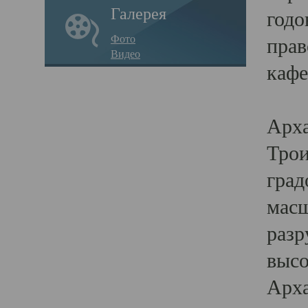
Галерея
годо
Фото
прав
Видео
кафе
Воз
Арха
Трои
град
масш
разр
высо
Арха