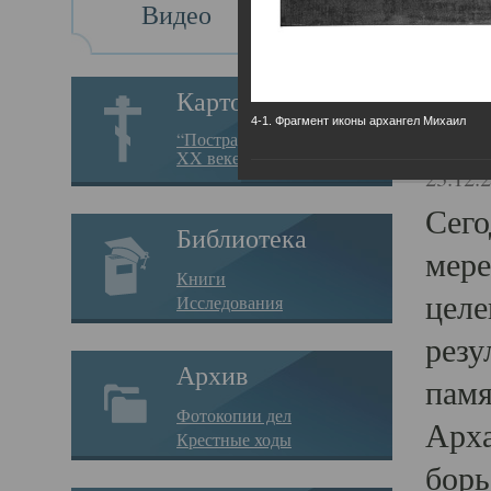
Видео
Св
Картотека
4-1. Фрагмент иконы архангел Михаил
Свя
“Пострадавшие за веру в
XX веке на Севере”
23.12.
Сего
Библиотека
мере
Книги
целе
Исследования
резу
Архив
памя
Фотокопии дел
Арха
Крестные ходы
борь