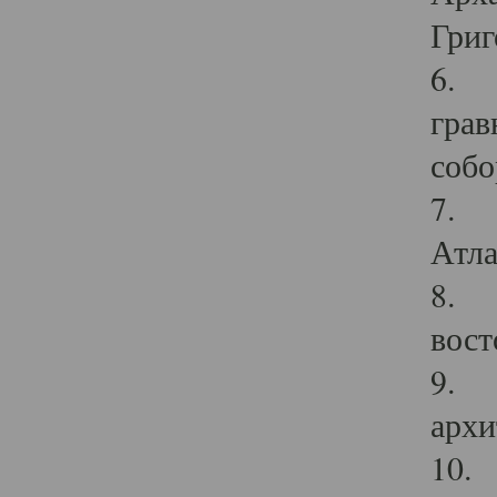
Григ
6. П
грав
собо
7. Г
Атла
8. С
вост
9. С
архи
10. 