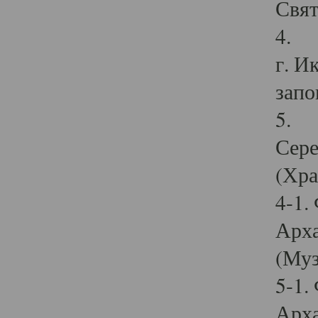
Свят
4. И
г. И
запо
5. И
Сере
(Хра
4-1.
Арха
(Муз
5-1.
Арха