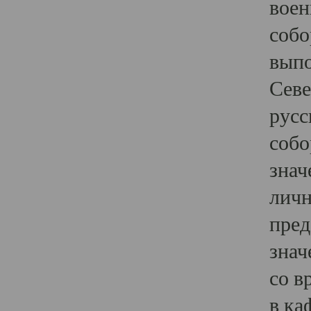
воен
собо
выпо
Севе
русс
собо
знач
личн
пред
знач
со в
в ка