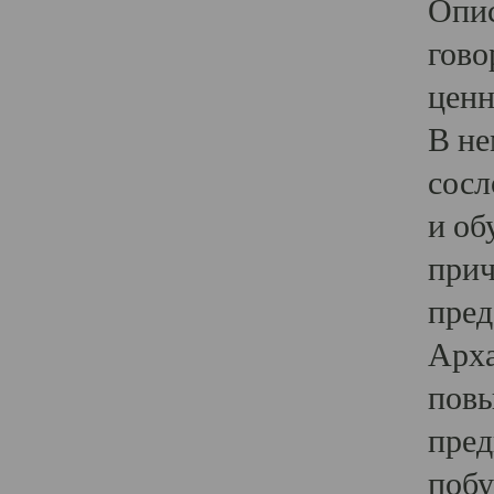
Опис
гово
ценн
В не
сосл
и об
прич
пред
Арха
повы
пред
побу