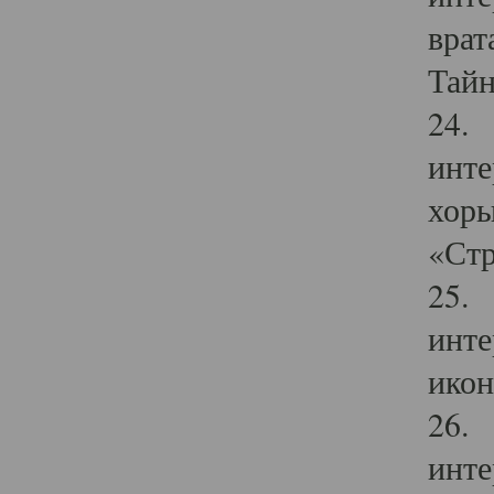
врат
Тайн
24. 
инте
хоры
«Стр
25. 
инте
икон
26. 
инте