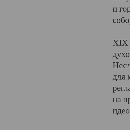
и го
собо
Явл
XIX 
духо
Несл
для 
регл
на п
идео
Поя