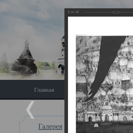
5
из
45
Главная
Экскурсия
Главная
Галерея