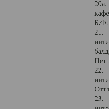
20а.
кафе
Б.Ф. 
21. 
инте
балд
Петр
22. 
инте
Оттл
23. 
инте