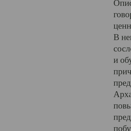
Опис
гово
ценн
В не
сосл
и об
прич
пред
Арха
повы
пред
побу