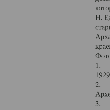
кото
Н. Е
стар
Арха
крае
Фот
1. С
1929 
2. Р
Архе
3. Ф