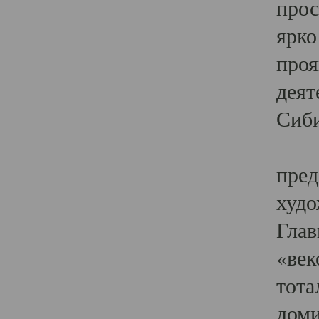
прос
ярко
проя
деят
Сиби
Одн
пред
худо
Глав
«век
тота
доми