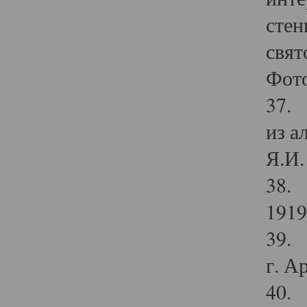
стен
свят
Фото
37. 
из а
Я.И. 
38. 
1919
39. 
г. А
40. 