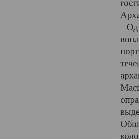
гост
Арха
Один
вопл
порт
тече
арха
Масш
опра
выде
Обши
коло