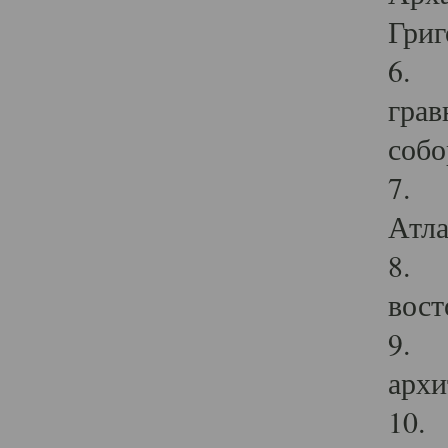
Григ
6. П
грав
собо
7. Г
Атла
8. С
вост
9. С
архи
10. 