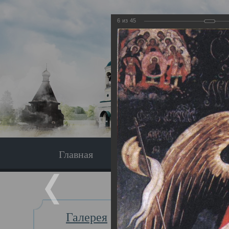
6
из
45
Главная
Экскурсия
Главная
Галерея