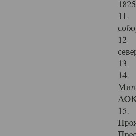
1825
11.
собо
12. 
севе
13.
14. 
Мило
АОК
15. 
Прох
Прео