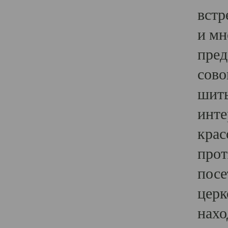
встр
и мн
пред
сово
шить
инте
крас
прот
посе
церк
нахо