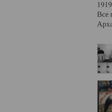
1919
Все 
Арха