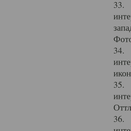
33. 
инте
запа
Фото
34. 
инте
икон
35. 
инте
Оттл
36. 
инте