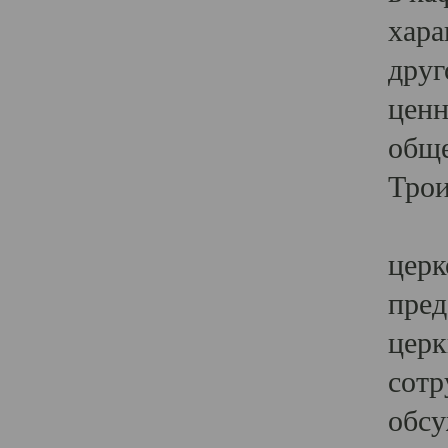
хара
друг
ценн
обще
Трои
Ярк
церк
пред
церк
сотр
обсу