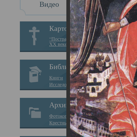
Видео
Св
Картотека
Свя
“Пострадавшие за веру в
XX веке на Севере”
23.12.
Сего
Библиотека
мере
Книги
целе
Исследования
резу
Архив
памя
Фотокопии дел
Арха
Крестные ходы
борь