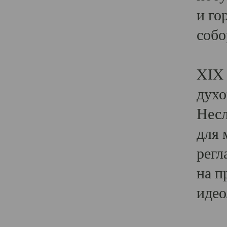
и го
собо
Явл
XIX 
духо
Несл
для 
регл
на п
идео
Поя