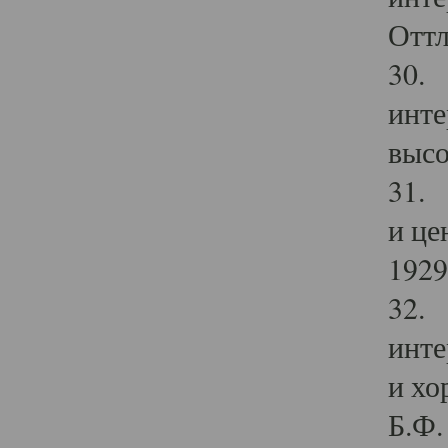
Оттл
30. 
инте
высо
31. 
и це
1929 
32. 
инте
и хо
Б.Ф. 