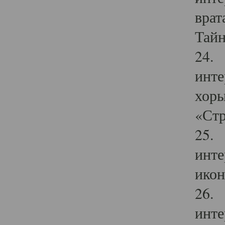
врат
Тайн
24. 
инте
хоры
«Стр
25. 
инте
икон
26. 
инте