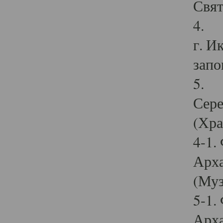
Свят
4. И
г. И
запо
5. И
Сере
(Хра
4-1.
Арха
(Муз
5-1.
Арха