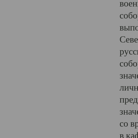
воен
собо
выпо
Севе
русс
собо
знач
личн
пред
знач
со в
в ка