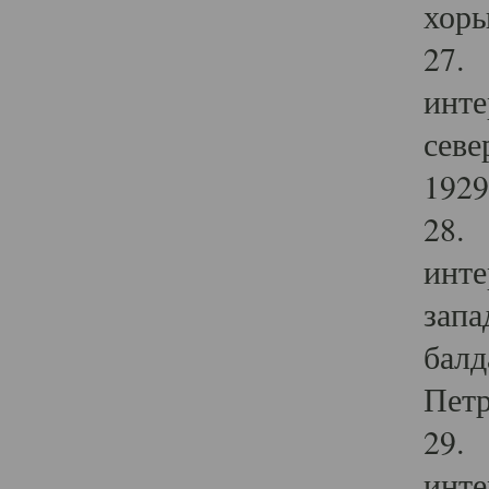
хоры
27. 
инте
севе
1929 
28. 
инте
запа
балд
Петр
29. 
инте