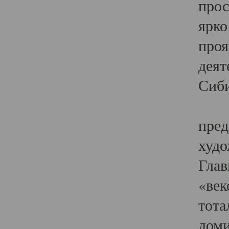
прос
ярко
проя
деят
Сиби
Одн
пред
худо
Глав
«век
тота
доми