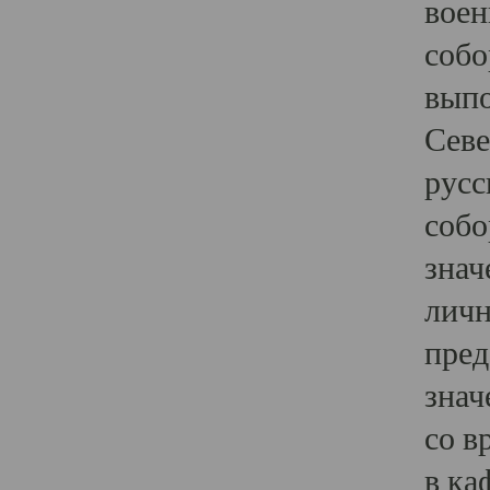
воен
собо
выпо
Севе
русс
собо
знач
личн
пред
знач
со в
в ка