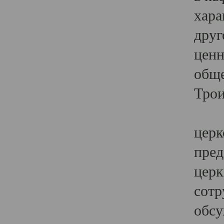
хара
друг
ценн
обще
Трои
Ярк
церк
пред
церк
сотр
обсу