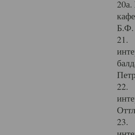
20а.
кафе
Б.Ф. 
21. 
инте
балд
Петр
22. 
инте
Оттл
23. 
инте