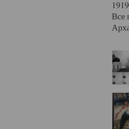
1919
Все 
Арха