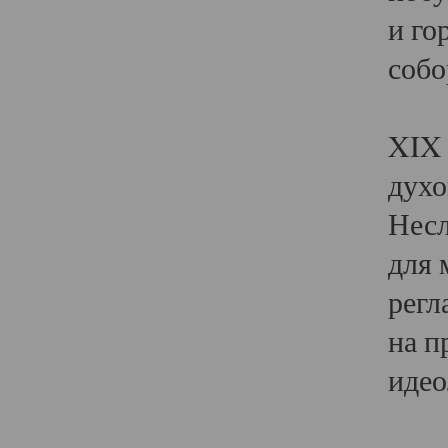
и го
собо
Явл
XIX 
духо
Несл
для 
регл
на п
идео
Поя