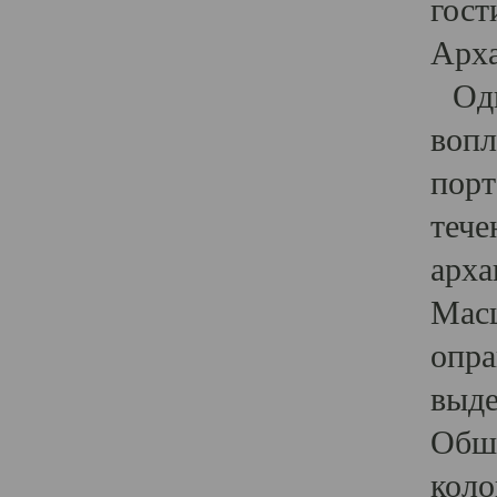
гост
Арха
Один
вопл
порт
тече
арха
Масш
опра
выде
Обши
коло