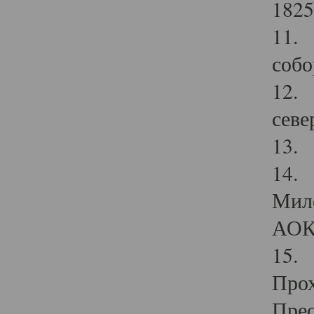
1825
11.
собо
12. 
севе
13.
14. 
Мило
АОК
15. 
Прох
Прео