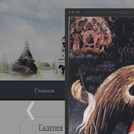
6
из
45
Главная
Экскурсия
Главная
Галерея