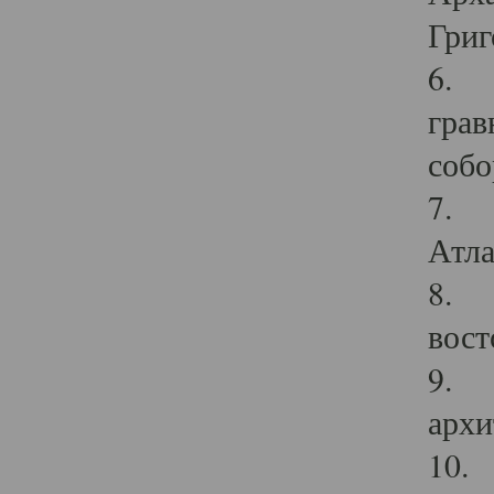
Григ
6. П
грав
собо
7. Г
Атла
8. С
вост
9. С
архи
10. 