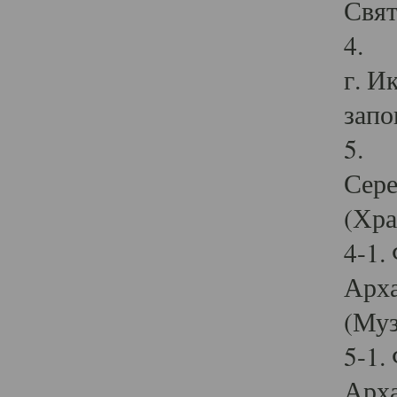
Свят
4. И
г. И
запо
5. И
Сере
(Хра
4-1.
Арха
(Муз
5-1.
Арха