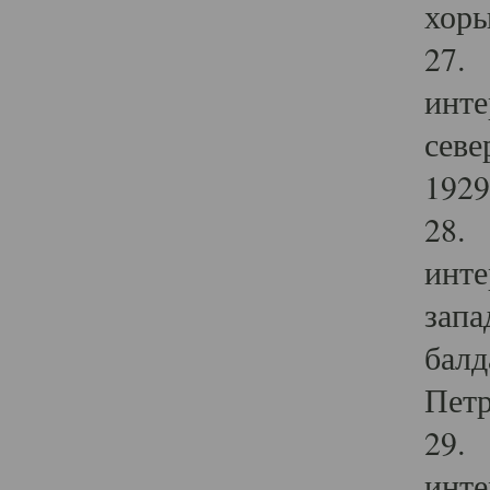
хоры
27. 
инте
севе
1929 
28. 
инте
запа
балд
Петр
29. 
инте