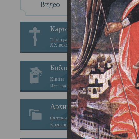
Видео
Св
Картотека
Свя
“Пострадавшие за веру в
XX веке на Севере”
23.12.
Сего
Библиотека
мере
Книги
целе
Исследования
резу
Архив
памя
Фотокопии дел
Арха
Крестные ходы
борь