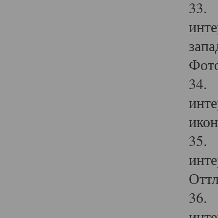
33. 
инте
запа
Фото
34. 
инте
икон
35. 
инте
Оттл
36. 
инте