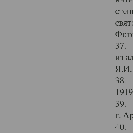
стен
свят
Фото
37. 
из а
Я.И. 
38. 
1919
39. 
г. А
40. 