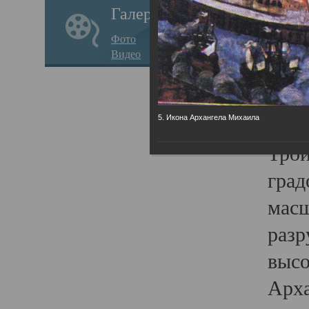
Галерея
годо
Фото
прав
Видео
кафе
Воз
Арха
5. Икона Архангела Михаила
Трои
град
масш
разр
высо
Арха