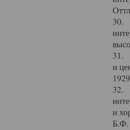
Оттл
30. 
инте
высо
31. 
и це
1929 
32. 
инте
и хо
Б.Ф. 