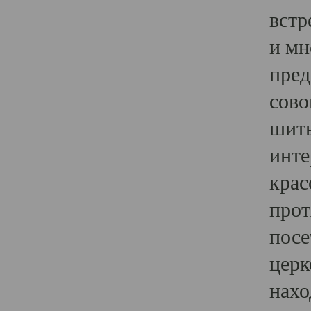
встр
и мн
пред
сово
шить
инте
крас
прот
посе
церк
нахо