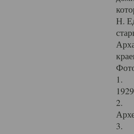
кото
Н. Е
стар
Арха
крае
Фот
1. С
1929 
2. Р
Архе
3. Ф