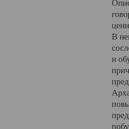
Опис
гово
ценн
В не
сосл
и об
прич
пред
Арха
повы
пред
побу