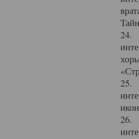
врат
Тайн
24. 
инте
хоры
«Стр
25. 
инте
икон
26. 
инте