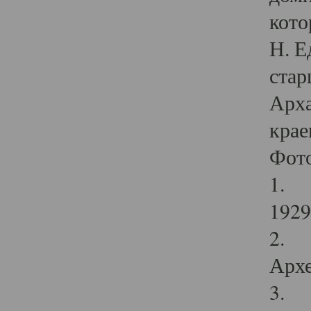
кото
Н. Е
стар
Арха
крае
Фот
1. С
1929 
2. Р
Архе
3. Ф