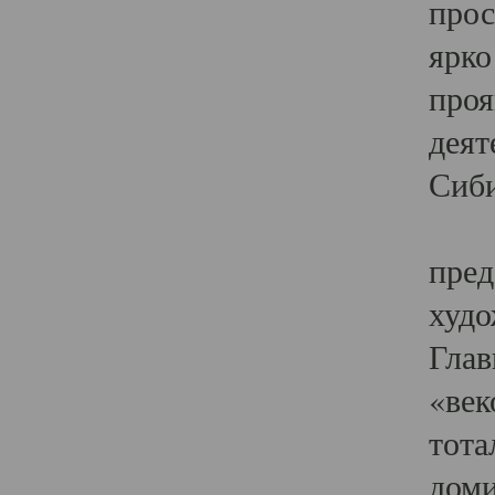
прос
ярко
проя
деят
Сиби
Одн
пред
худо
Глав
«век
тота
доми