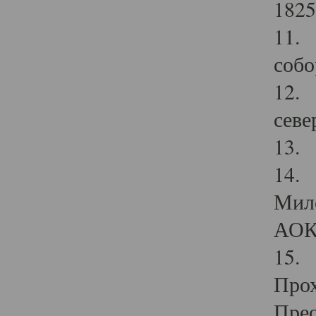
1825
11.
собо
12. 
севе
13.
14. 
Мило
АОК
15. 
Прох
Прео