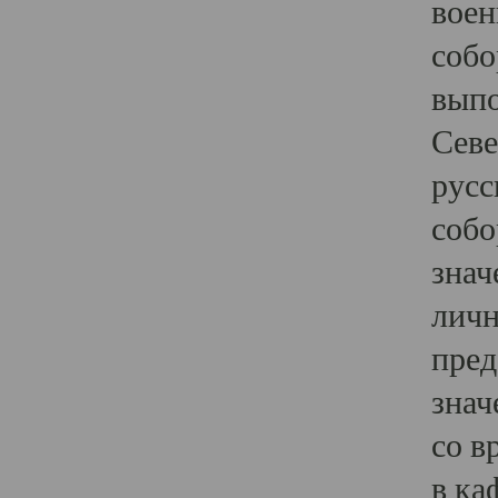
воен
собо
выпо
Севе
русс
собо
знач
личн
пред
знач
со в
в ка