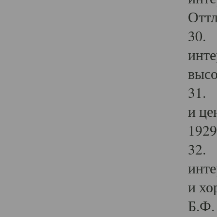
Оттл
30. 
инте
высо
31. 
и це
1929 
32. 
инте
и хо
Б.Ф. 