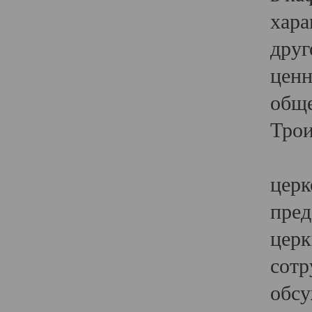
хара
друг
ценн
обще
Трои
Ярк
церк
пред
церк
сотр
обсу