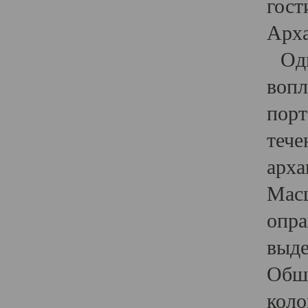
гост
Арха
Один
вопл
порт
тече
арха
Масш
опра
выде
Обши
коло