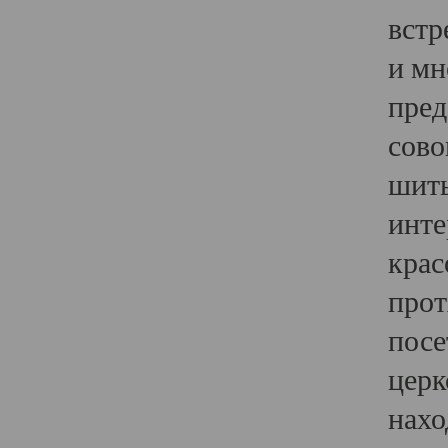
встр
и мн
пред
сово
шить
инте
крас
прот
посе
церк
нахо