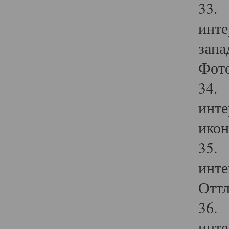
33. 
инте
запа
Фото
34. 
инте
икон
35. 
инте
Оттл
36. 
инте