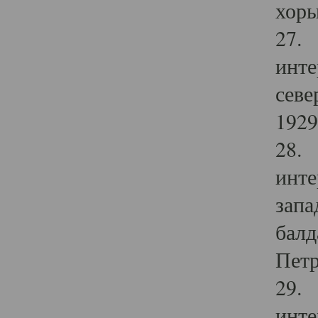
хоры
27. 
инте
севе
1929 
28. 
инте
запа
балд
Петр
29. 
инте