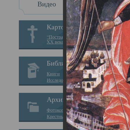
Видео
Св
Картотека
Свя
“Пострадавшие за веру в
XX веке на Севере”
23.12.
Сего
Библиотека
мере
Книги
целе
Исследования
резу
Архив
памя
Фотокопии дел
Арха
Крестные ходы
борь