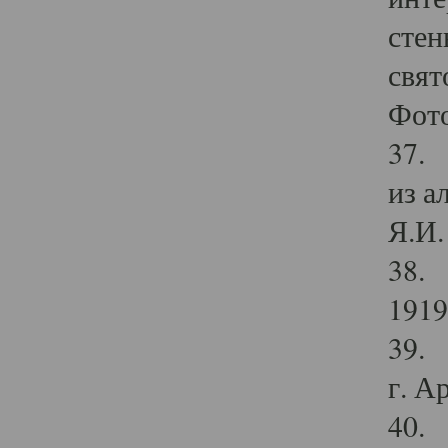
стен
свят
Фото
37. 
из а
Я.И. 
38. 
1919
39. 
г. А
40. 