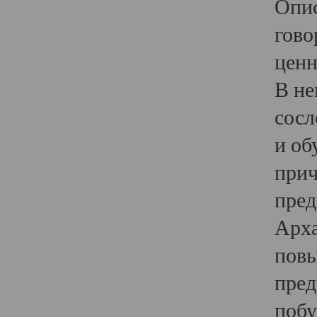
Опис
гово
ценн
В не
сосл
и об
прич
пред
Арха
повы
пред
побу