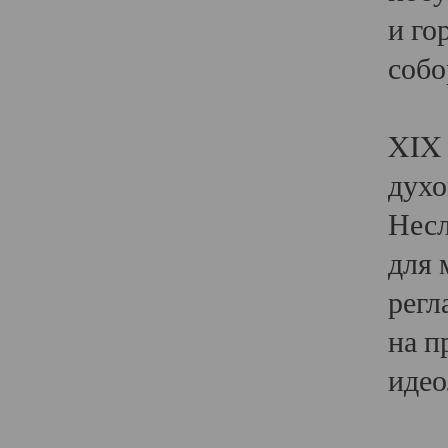
и го
собо
Явл
XIX 
духо
Несл
для 
регл
на п
идео
Поя