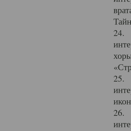
врат
Тайн
24. 
инте
хоры
«Стр
25. 
инте
икон
26. 
инте