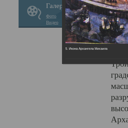
Галерея
годо
Фото
прав
Видео
кафе
Воз
Арха
5. Икона Архангела Михаила
Трои
град
масш
разр
высо
Арха