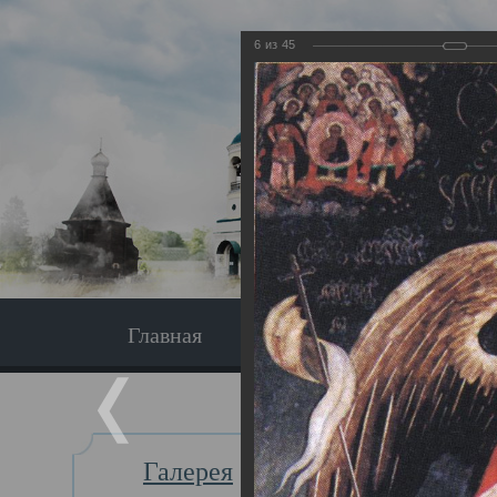
6
из
45
Главная
Экскурсия
Главная
Галерея