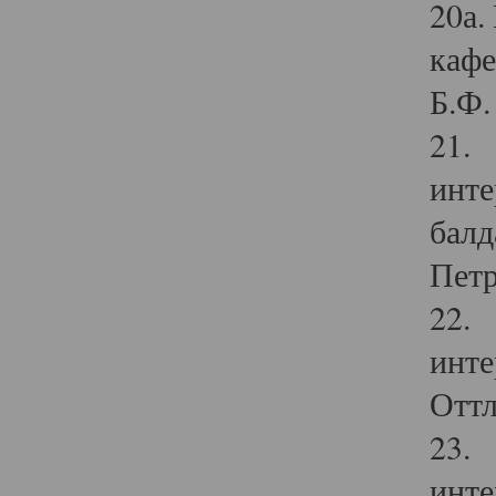
20а.
кафе
Б.Ф. 
21. 
инте
балд
Петр
22. 
инте
Оттл
23. 
инте