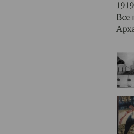
1919
Все 
Арха