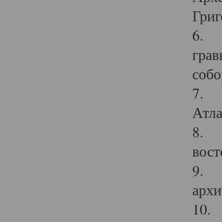
Григ
6. П
грав
собо
7. Г
Атла
8. С
вост
9. С
архи
10. 