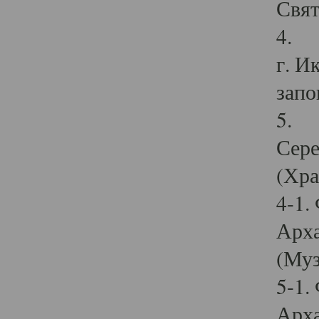
Свят
4. И
г. И
запо
5. И
Сере
(Хра
4-1.
Арха
(Муз
5-1.
Арха