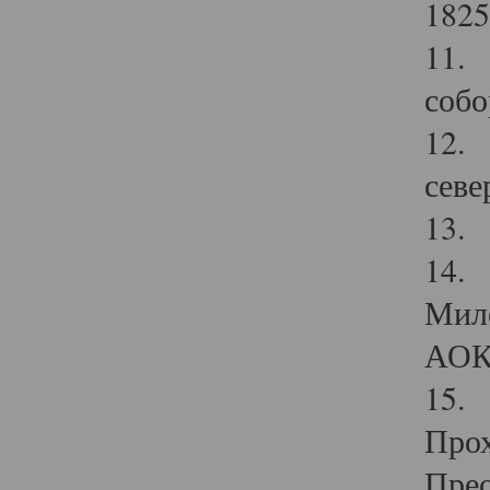
1825
11.
собо
12. 
севе
13.
14. 
Мило
АОК
15. 
Прох
Прео