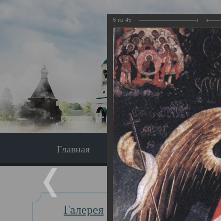
6
из
45
Главная
Экскурсия
Главная
Галерея