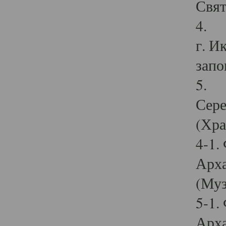
Свят
4. И
г. И
запо
5. И
Сере
(Хра
4-1.
Арха
(Муз
5-1.
Арха