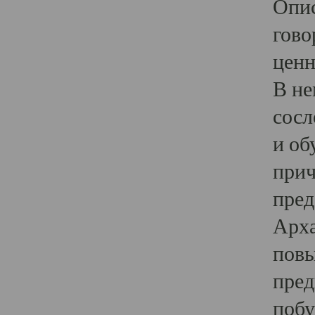
Опис
гово
ценн
В не
сосл
и об
прич
пред
Арха
повы
пред
побу