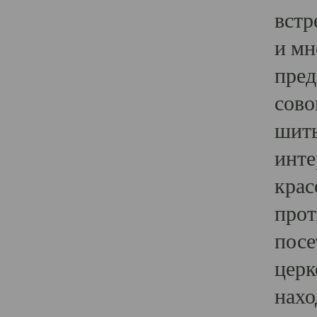
встр
и мн
пред
сово
шить
инте
крас
прот
посе
церк
нахо