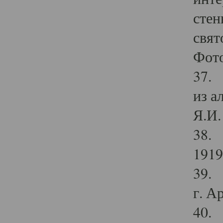
стен
свят
Фото
37. 
из а
Я.И. 
38. 
1919
39. 
г. А
40. 