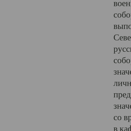
воен
собо
выпо
Севе
русс
собо
знач
личн
пред
знач
со в
в ка