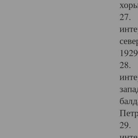
хоры
27. 
инте
севе
1929 
28. 
инте
запа
балд
Петр
29. 
инте