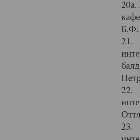
20а.
кафе
Б.Ф. 
21. 
инте
балд
Петр
22. 
инте
Оттл
23. 
инте