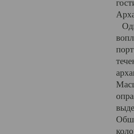
гост
Арха
Один
вопл
порт
тече
арха
Масш
опра
выде
Обши
коло