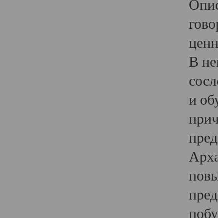
Опис
гово
ценн
В не
сосл
и об
прич
пред
Арха
повы
пред
побу