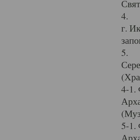
Свят
4. И
г. И
запо
5. И
Сере
(Хра
4-1.
Арха
(Муз
5-1.
Арха