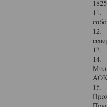
1825
11.
собо
12. 
севе
13.
14. 
Мило
АОК
15. 
Прох
Прео