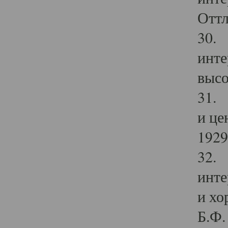
Оттл
30. 
инте
высо
31. 
и це
1929 
32. 
инте
и хо
Б.Ф. 