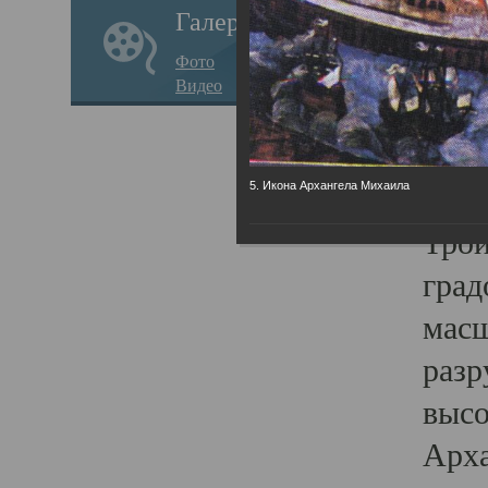
Галерея
годо
Фото
прав
Видео
кафе
Воз
Арха
5. Икона Архангела Михаила
Трои
град
масш
разр
высо
Арха