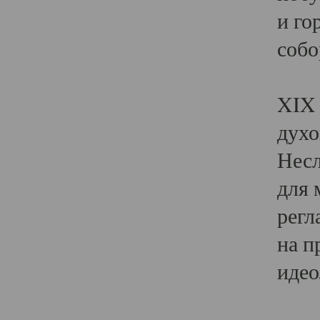
и го
собо
Явл
XIX 
духо
Несл
для 
регл
на п
идео
Поя