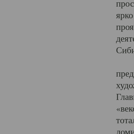
прос
ярко
проя
деят
Сиби
Одн
пред
худо
Глав
«век
тота
доми