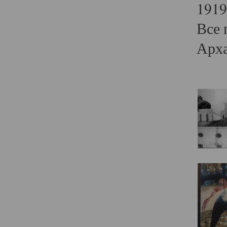
1919
Все 
Арха