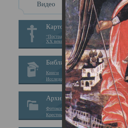
Видео
Св
Картотека
Свя
“Пострадавшие за веру в
XX веке на Севере”
23.12.
Сего
Библиотека
мере
Книги
целе
Исследования
резу
Архив
памя
Фотокопии дел
Арха
Крестные ходы
борь