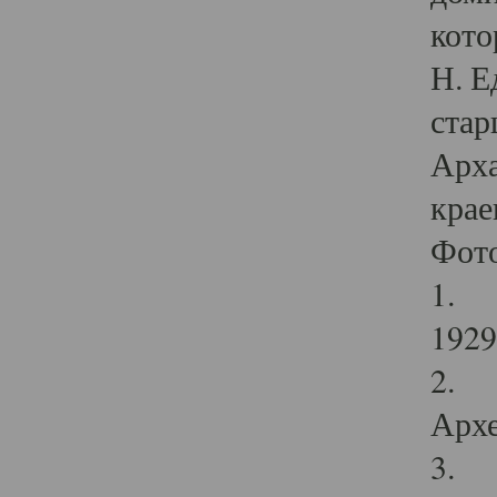
кото
Н. Е
стар
Арха
крае
Фот
1. С
1929 
2. Р
Архе
3. Ф