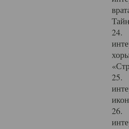
врат
Тайн
24. 
инте
хоры
«Стр
25. 
инте
икон
26. 
инте