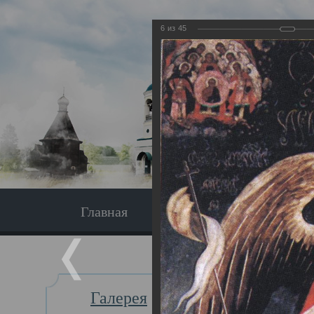
6
из
45
Главная
Экскурсия
Главная
Галерея