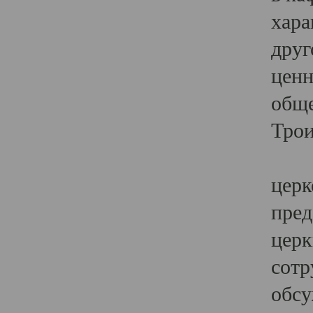
хара
друг
ценн
обще
Трои
Ярк
церк
пред
церк
сотр
обсу