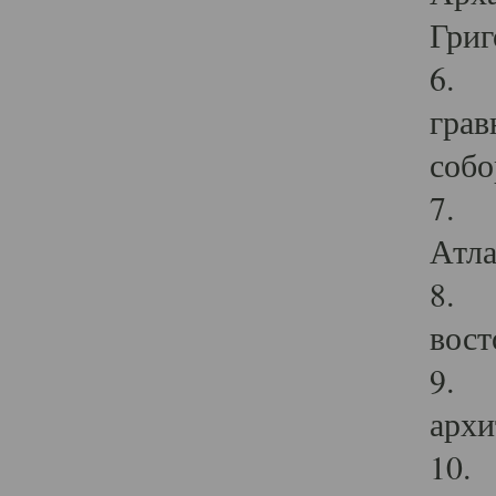
Григ
6. П
грав
собо
7. Г
Атла
8. С
вост
9. С
архи
10. 