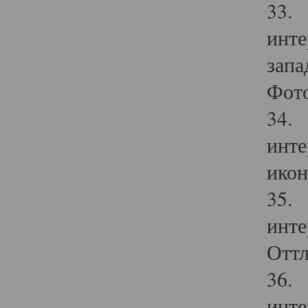
33. 
инте
запа
Фото
34. 
инте
икон
35. 
инте
Оттл
36. 
инте