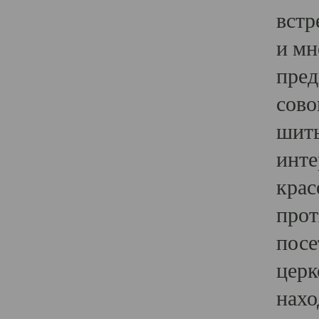
встр
и мн
пред
сово
шить
инте
крас
прот
посе
церк
нахо