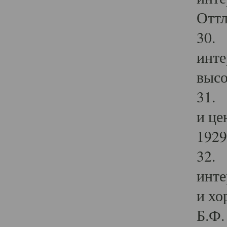
Оттл
30. 
инте
высо
31. 
и це
1929 
32. 
инте
и хо
Б.Ф. 