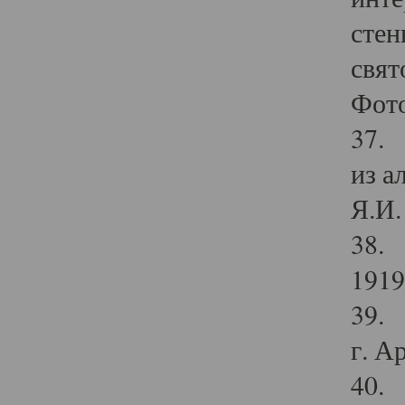
стен
свят
Фото
37. 
из а
Я.И. 
38. 
1919
39. 
г. А
40. 