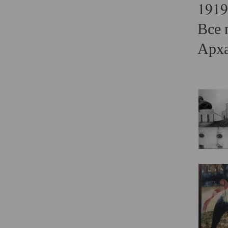
1919
Все 
Арха