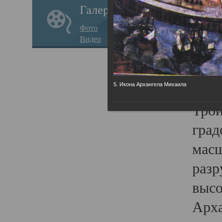
Галерея
годо
Фото
прав
Видео
кафе
Воз
Арха
5. Икона Архангела Михаила
Трои
град
масш
разр
высо
Арха