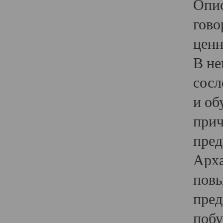
Опис
гово
ценн
В не
сосл
и об
прич
пред
Арха
повы
пред
побу