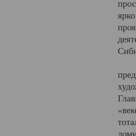
прос
ярко
проя
деят
Сиби
Одн
пред
худо
Глав
«век
тота
доми