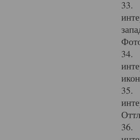
33. 
инте
запа
Фото
34. 
инте
икон
35. 
инте
Оттл
36. 
инте