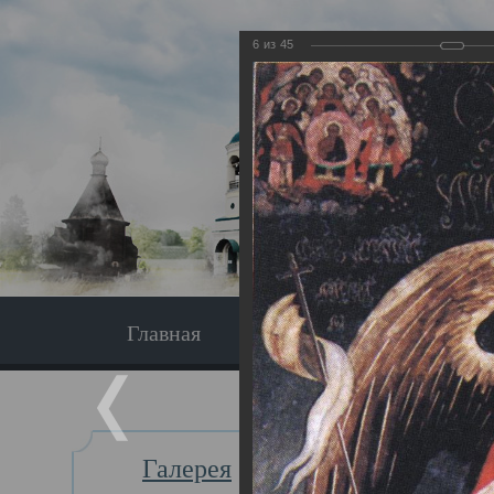
6
из
45
Главная
Экскурсия
Главная
Галерея