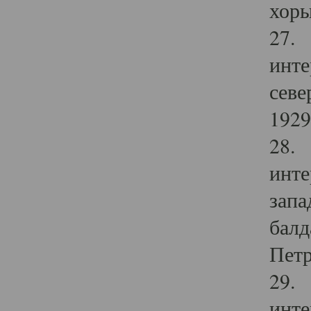
хоры
27. 
инте
севе
1929 
28. 
инте
запа
балд
Петр
29. 
инте