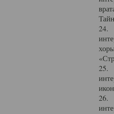
врат
Тайн
24. 
инте
хоры
«Стр
25. 
инте
икон
26. 
инте