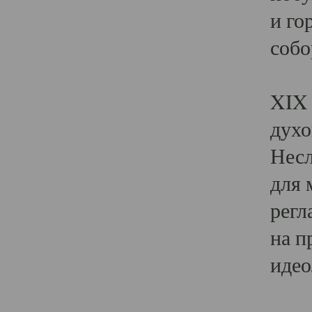
и го
собо
Явл
XIX 
духо
Несл
для 
регл
на п
идео
Поя