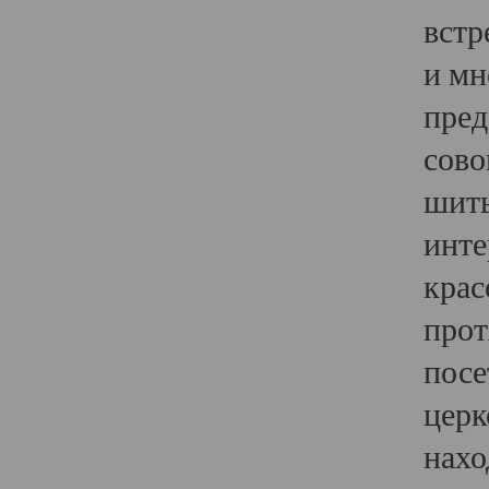
встр
и мн
пред
сово
шить
инте
крас
прот
посе
церк
нахо