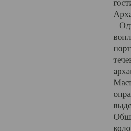
гост
Арха
Один
вопл
порт
тече
арха
Масш
опра
выде
Обши
коло