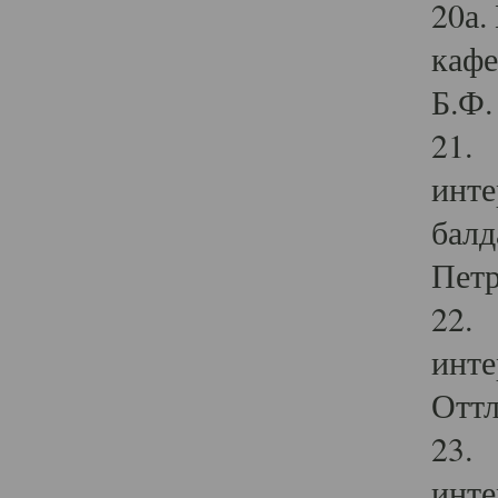
20а.
кафе
Б.Ф. 
21. 
инте
балд
Петр
22. 
инте
Оттл
23. 
инте