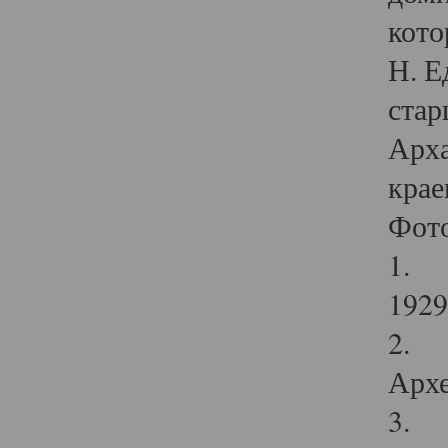
кото
Н. Е
стар
Арха
крае
Фот
1. С
1929 
2. Р
Архе
3. Ф