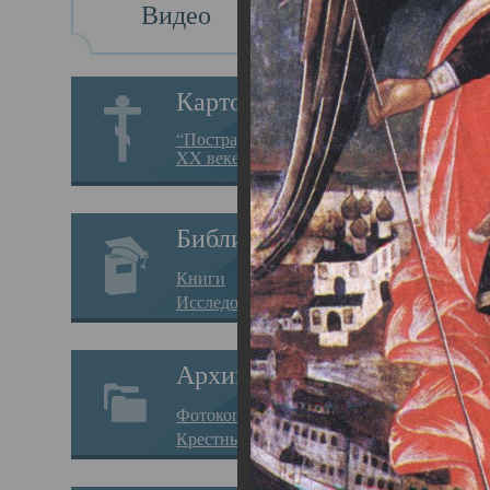
Видео
Св
Картотека
Свя
“Пострадавшие за веру в
XX веке на Севере”
23.12.
Сего
Библиотека
мере
Книги
целе
Исследования
резу
Архив
памя
Фотокопии дел
Арха
Крестные ходы
борь