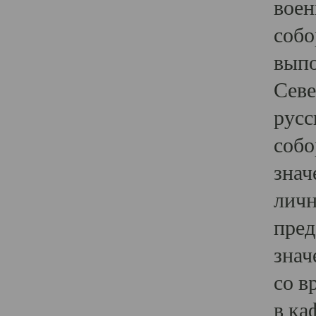
воен
собо
выпо
Севе
русс
собо
знач
личн
пред
знач
со в
в ка