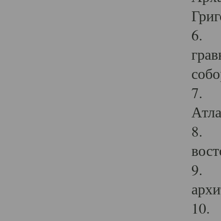
Григ
6. П
грав
собо
7. Г
Атла
8. С
вост
9. С
архи
10. 