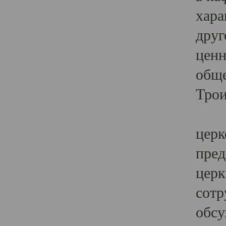
хара
друг
ценн
обще
Трои
Ярк
церк
пред
церк
сотр
обсу