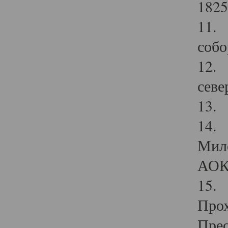
1825
11.
собо
12. 
севе
13.
14. 
Мило
АОК
15. 
Прох
Прео