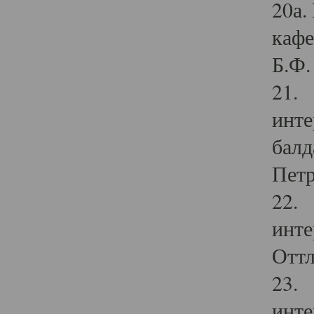
20а.
кафе
Б.Ф. 
21. 
инте
балд
Петр
22. 
инте
Оттл
23. 
инте