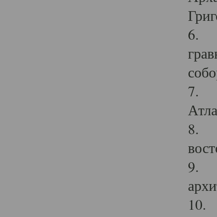
Григ
6. П
грав
собо
7. Г
Атла
8. С
вост
9. С
архи
10. 