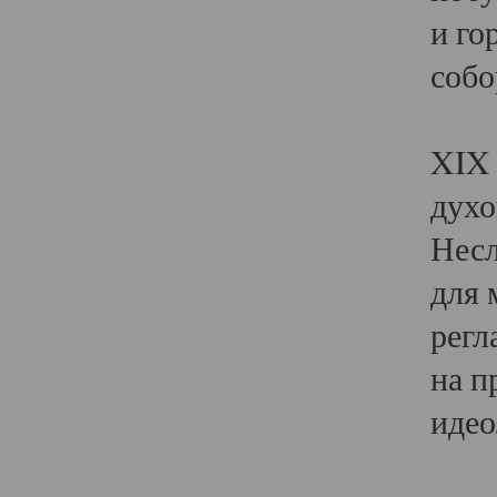
и го
собо
Явл
XIX 
духо
Несл
для 
регл
на п
идео
Поя