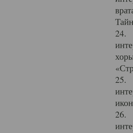
врат
Тайн
24. 
инте
хоры
«Стр
25. 
инте
икон
26. 
инте