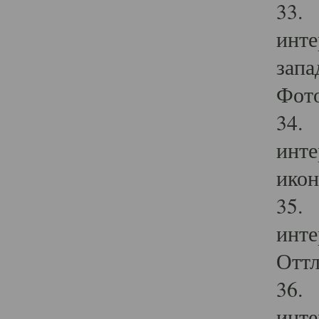
33. 
инте
запа
Фото
34. 
инте
икон
35. 
инте
Оттл
36. 
инте