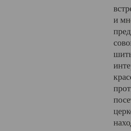
встр
и мн
пред
сово
шить
инте
крас
прот
посе
церк
нахо