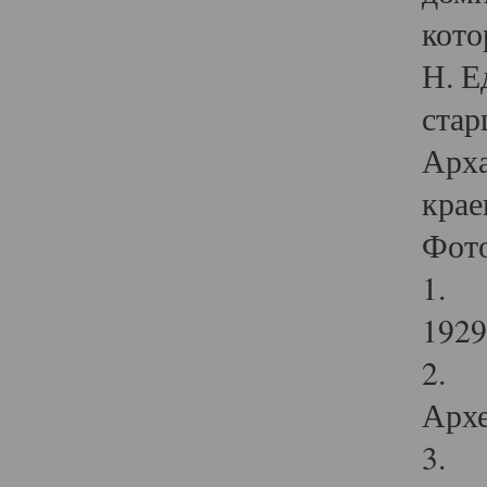
кото
Н. Е
стар
Арха
крае
Фот
1. С
1929 
2. Р
Архе
3. Ф