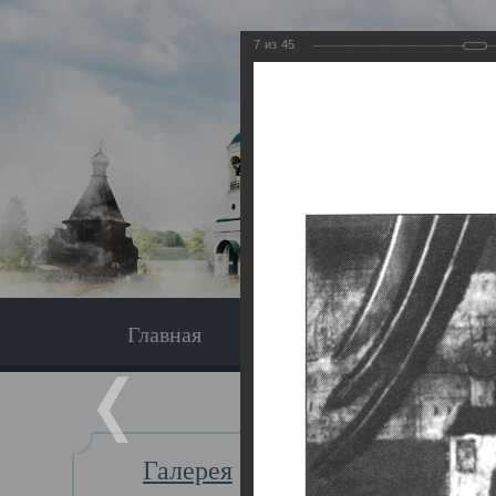
7
из
45
Главная
Экскурсия
Главная
Галерея