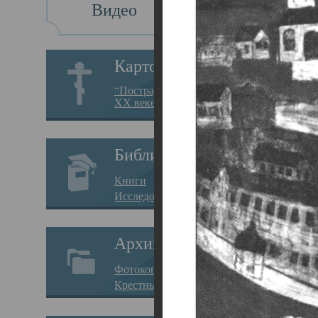
Видео
Св
Картотека
Свя
“Пострадавшие за веру в
XX веке на Севере”
23.12.
Сего
Библиотека
мере
Книги
целе
Исследования
резу
Архив
памя
Фотокопии дел
Арха
Крестные ходы
борь