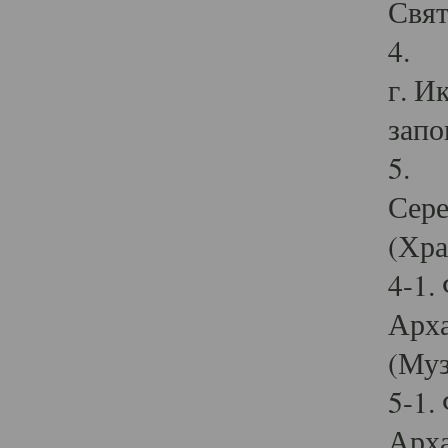
Свят
4. И
г. И
запо
5. И
Сере
(Хра
4-1.
Арха
(Муз
5-1.
Арха