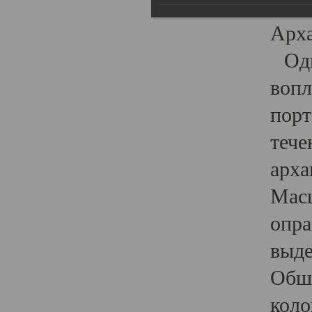
гост
Арха
Один
вопл
порт
тече
арха
Масш
опра
выде
Обши
коло