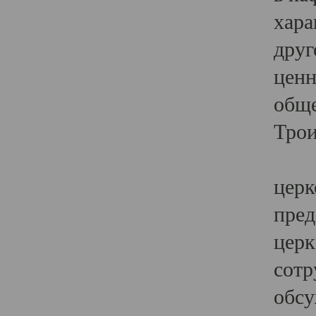
хара
друг
ценн
обще
Трои
Ярк
церк
пред
церк
сотр
обсу