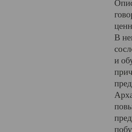
Опис
гово
ценн
В не
сосл
и об
прич
пред
Арха
повы
пред
побу