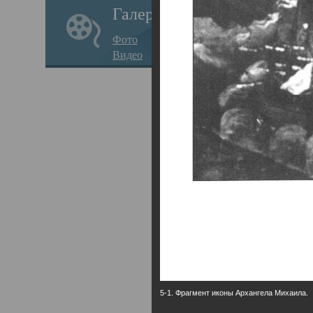
Галерея
годо
Фото
прав
Видео
кафе
Воз
Арха
Трои
град
масш
разр
высо
Арха
5-1. Фрагмент иконы Архангела Михаила.