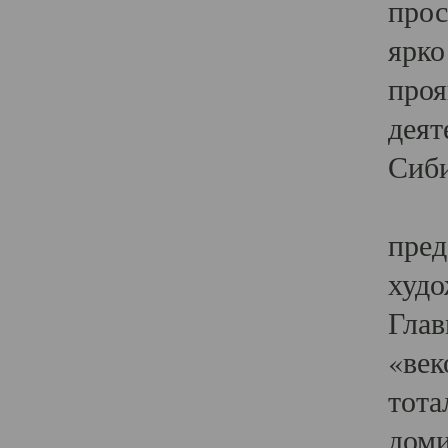
прос
ярко
проя
деят
Сиби
Одн
пред
худо
Глав
«век
тота
доми