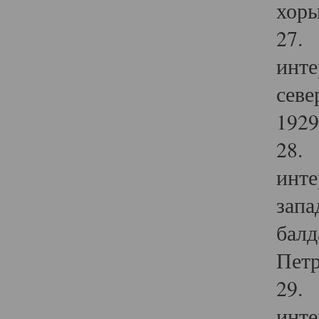
хоры
27. 
инте
севе
1929 
28. 
инте
запа
балд
Петр
29. 
инте