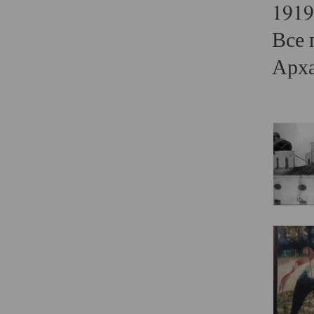
1919
Все 
Арха