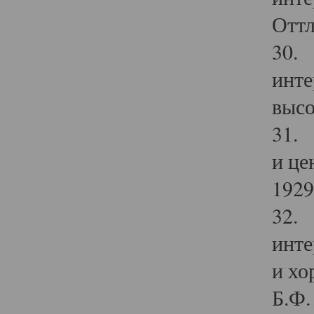
Оттл
30. 
инте
высо
31. 
и це
1929 
32. 
инте
и хо
Б.Ф. 