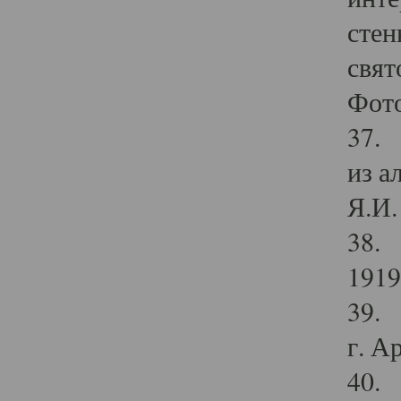
стен
свят
Фото
37. 
из а
Я.И. 
38. 
1919
39. 
г. А
40. 