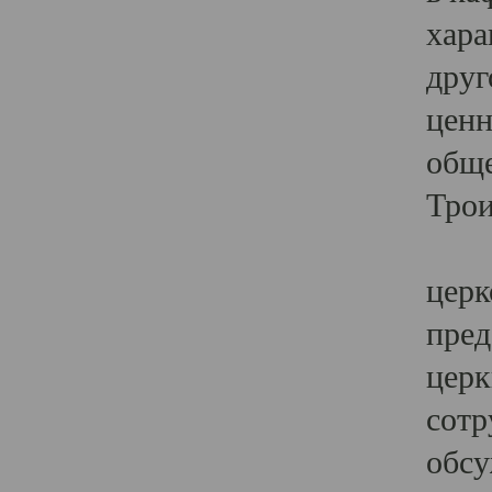
хара
друг
ценн
обще
Трои
Ярк
церк
пред
церк
сотр
обсу