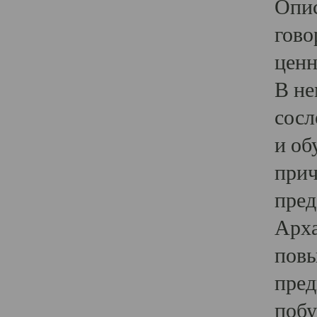
Опис
гово
ценн
В не
сосл
и об
прич
пред
Арха
повы
пред
побу