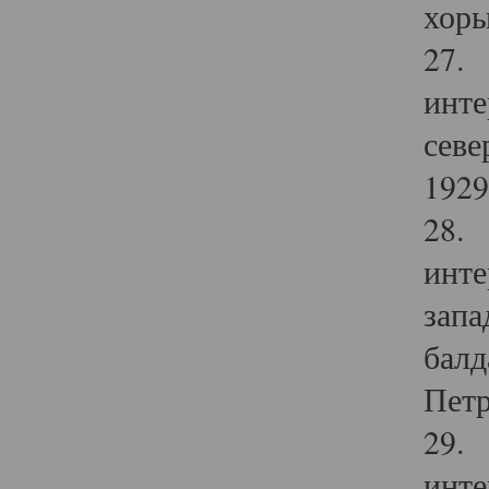
хоры
27. 
инте
севе
1929 
28. 
инте
запа
балд
Петр
29. 
инте