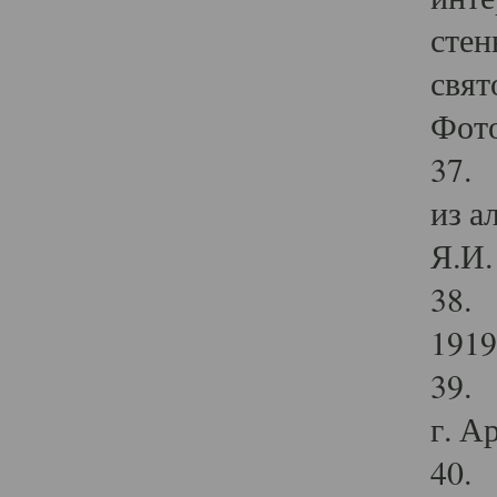
стен
свят
Фото
37. 
из а
Я.И. 
38. 
1919
39. 
г. А
40. 