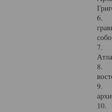
Григ
6. П
грав
собо
7. Г
Атла
8. С
вост
9. С
архи
10. 