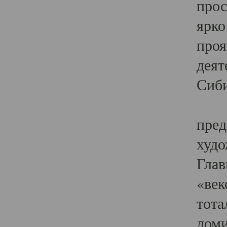
прос
ярко
проя
деят
Сиби
Одн
пред
худо
Глав
«век
тота
доми