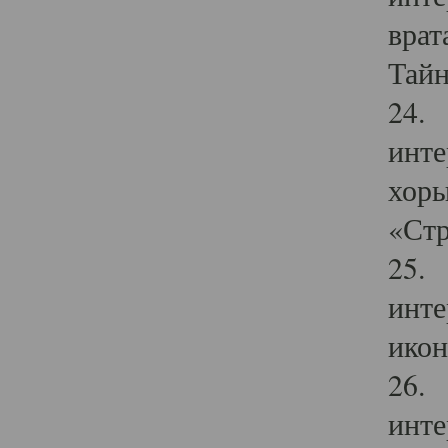
врат
Тайн
24. 
инте
хоры
«Стр
25. 
инте
икон
26. 
инте