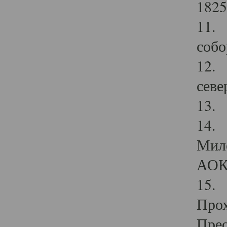
1825
11.
собо
12. 
севе
13.
14. 
Мило
АОК
15. 
Прох
Прео