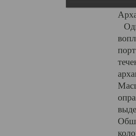
гост
Арха
Один
вопл
порт
тече
арха
Масш
опра
выде
Обши
коло