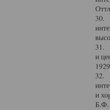
Оттл
30. 
инте
высо
31. 
и це
1929 
32. 
инте
и хо
Б.Ф. 