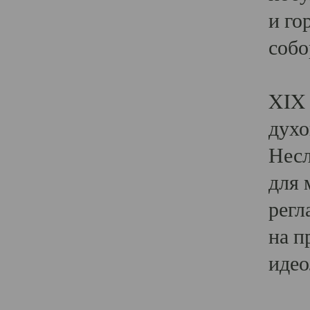
и го
собо
Явл
XIX 
духо
Несл
для 
регл
на п
идео
Поя