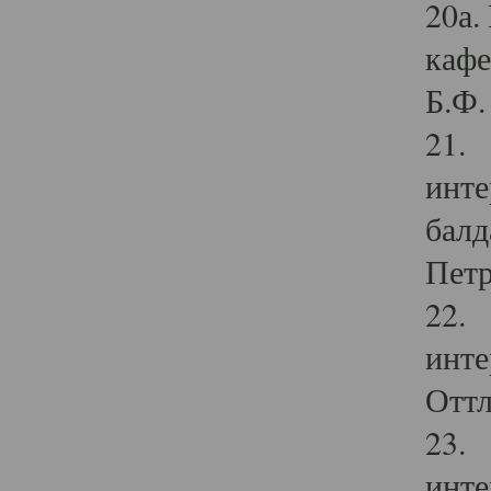
20а.
кафе
Б.Ф. 
21. 
инте
балд
Петр
22. 
инте
Оттл
23. 
инте