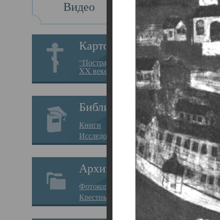
Видео
Св
Картотека
Свя
“Пострадавшие за веру в
XX веке на Севере”
23.12.
Сего
Библиотека
мере
Книги
целе
Исследования
резу
Архив
памя
Фотокопии дел
Арха
Крестные ходы
борь