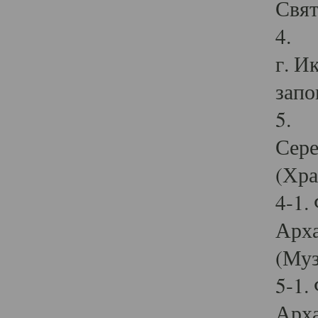
Свят
4. И
г. И
запо
5. И
Сере
(Хра
4-1.
Арха
(Муз
5-1.
Арха