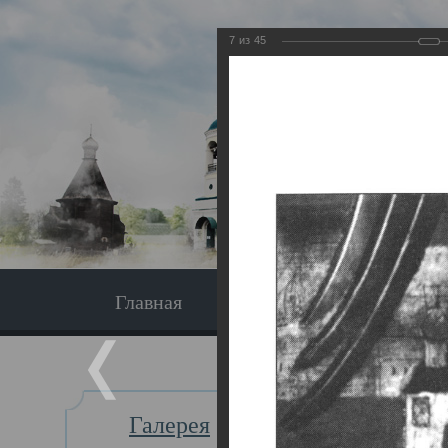
7
из
45
Главная
Экскурсия
Главная
Галерея