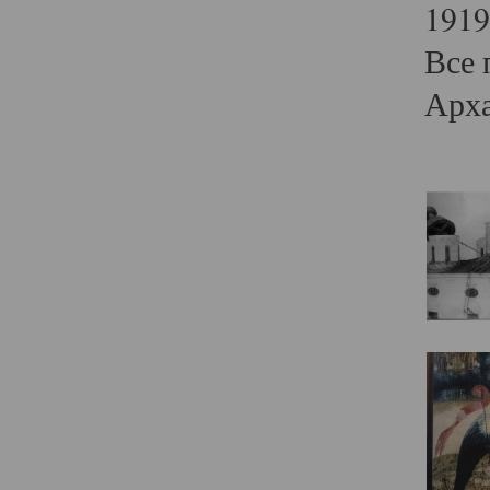
1919
Все 
Арха