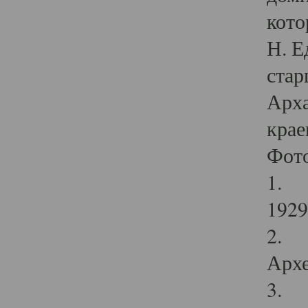
кото
Н. Е
стар
Арха
крае
Фот
1. С
1929 
2. Р
Архе
3. Ф