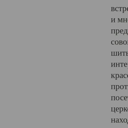
встр
и мн
пред
сово
шить
инте
крас
прот
посе
церк
нахо