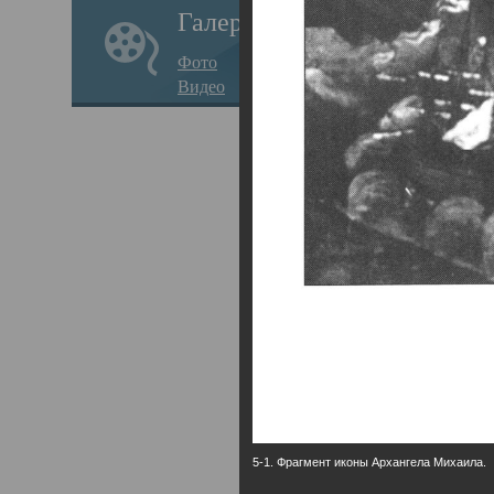
Галерея
годо
Фото
прав
Видео
кафе
Воз
Арха
Трои
град
масш
разр
высо
Арха
5-1. Фрагмент иконы Архангела Михаила.