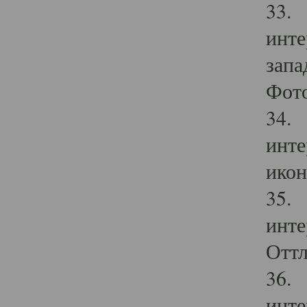
33. 
инте
запа
Фото
34. 
инте
икон
35. 
инте
Оттл
36. 
инте