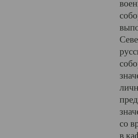
воен
собо
выпо
Севе
русс
собо
знач
личн
пред
знач
со в
в ка