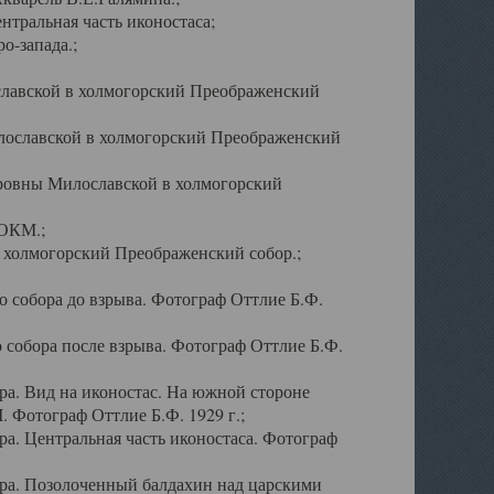
тральная часть иконостаса;
о-запада.;
славской в холмогорский Преображенский
лославской в холмогорский Преображенский
оровны Милославской в холмогорский
АОКМ.;
в холмогорский Преображенский собор.;
 собора до взрыва. Фотограф Оттлие Б.Ф.
 собора после взрыва. Фотограф Оттлие Б.Ф.
а. Вид на иконостас. На южной стороне
. Фотограф Оттлие Б.Ф. 1929 г.;
а. Центральная часть иконостаса. Фотограф
ра. Позолоченный балдахин над царскими