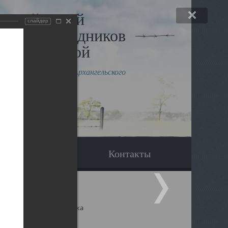
льный музей
слайдер
в и исповедников
рхангельской
влению митрополита Архангельского
горского Даниила
Вопрос-ответ
Контакты
ицкий собор Архангельска