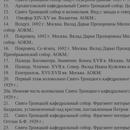
11. Архангельский кафедральный Свято-Троицкий собор. Цен
12. Свято-Троицкий собор и колокольня. Вид с запада и север
13. Омофор XIV-XV вв. Византия. АОКМ.;
14. Воздух. 1692 г. Москва. Вклад Дарьи Прохоровны Мило
собор. АОКМ.;
15. Покровец. 1692 г. Москва. Вклад Дарьи Прохоровны Ми
собор. АОКМ.;
16. Покровец. Се ягнец. 1692 г. Москва. Вклад Дарьи Прох
Преображенский собор. АОКМ.;
17. Палица. Богоматерь. Знамение. Конец XVII в. Москва. 
18. Палица. Успение. XVII в. Север. Вклад Ивана Кузвлева 
19. Епитрахиль. XVI-XVII вв. Москва. АОКМ;
20. Первый этаж колокольни Свято-Троицкого кафедрального
1929 г.;
20а. Нижняя часть колокольни Свято-Троицкого кафедрального
1929 г.;
21. Свято-Троицкий кафедральный собор. Фрагмент интерьер
балдахин, установленный над крестом, поставленным Петром I
22. Свято-Троицкий кафедральный собор. Фрагмент интерьер
Оттлие Б.Ф. 1929 г.;
23. Свято-Троицкий кафедральный собор. Фрагмент интерье