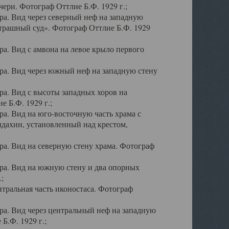
ери. Фотограф Оттлие Б.Ф. 1929 г.;
а. Вид через северный неф на западную
трашный суд». Фотограф Оттлие Б.Ф. 1929
. Вид с амвона на левое крыло первого
а. Вид через южный неф на западную стену
а. Вид с высоты западных хоров на
 Б.Ф. 1929 г.;
а. Вид на юго-восточную часть храма с
дахин, установленный над крестом,
а. Вид на северную стену храма. Фотограф
ра. Вид на южную стену и два опорных
;
тральная часть иконостаса. Фотограф
а. Вид через центральный неф на западную
Б.Ф. 1929 г.;