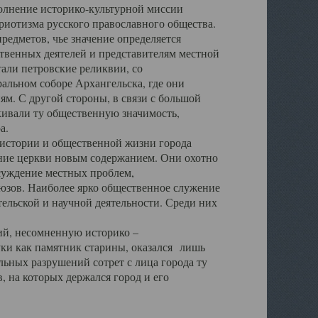
полнение историко-культурной миссии
триотизма русского православного общества.
редметов, чье значение определяется
твенных деятелей и представителям местной
тали петровские реликвии, со
альном соборе Архангельска, где они
м. С другой стороны, в связи с большой
кивали ту общественную значимость,
а.
тории и общественной жизни города
ение церкви новым содержанием. Они охотно
бсуждение местных проблем,
юзов. Наиболее ярко общественное служение
ельской и научной деятельности. Среди них
й, несомненную историко –
ауки как памятник старины, оказался лишь
ьных разрушений сотрет с лица города ту
 на которых держался город и его