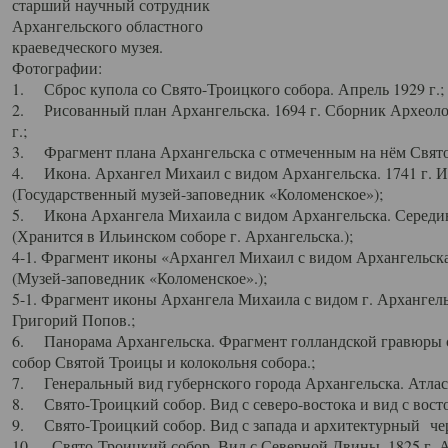
старший научный сотрудник
Архангельского областного
краеведческого музея.
Фотографии:
1. Сброс купола со Свято-Троицкого собора. Апрель 1929 г.;
2. Рисованный план Архангельска. 1694 г. Сборник Археолог
г.;
3. Фрагмент плана Архангельска с отмеченным на нём Свято
4. Икона. Архангел Михаил с видом Архангельска. 1741 г. 
(Государственный музей-заповедник «Коломенское»);
5. Икона Архангела Михаила с видом Архангельска. Середин
(Хранится в Ильинском соборе г. Архангельска.);
4-1. Фрагмент иконы «Архангел Михаил с видом Архангельска
(Музей-заповедник «Коломенское».);
5-1. Фрагмент иконы Архангела Михаила с видом г. Архангель
Григорий Попов.;
6. Панорама Архангельска. Фрагмент голландской гравюры с
собор Святой Троицы и колокольня собора.;
7. Генеральный вид губернского города Архангельска. Атлас 
8. Свято-Троицкий собор. Вид с северо-востока и вид с восто
9. Свято-Троицкий собор. Вид с запада и архитектурный чер
10. Свято-Троицкий собор. Вид с Северной Двины. 1825 г. А