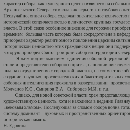
характер собора, как культурного центра взявшего на себя вы
Архангельского Севера, символа как веры, так и глубокого па
Неслучайно, описи собора содержат значительное количество п
исторической сопричастностью к личностям крупных государс
власти. В этой связи особенное значение для горожан приобре
временем большая часть которых была сосредоточена в кафедр
приобрели характер религиозного поклонения царским святыня
исторической ценностью этих гражданских вещей они подчер
которую приобрел Свято Троицкий собор на территории Север
Ярким подтверждением единения соборной церковной ис
стали и представители соборного притча, наполнившие служ
шла на сотрудничество с городской властью, на совместное о
создание научных, просветительских и благотворительных со
соборная интеллигенция проявила в развертывании просветит
Молчанов К.С., Смирнов В.А , Сибирцев М.И. и т.д.
Однако, для новой советской власти храм представляющи
художественную ценность, хотя и находился в ведении Главн
«вековым хламом». Последующая за сломом собора волна тотал
систему доминант – духовных и пространственных ориентиров,
историческая память.
Н. Едовина,