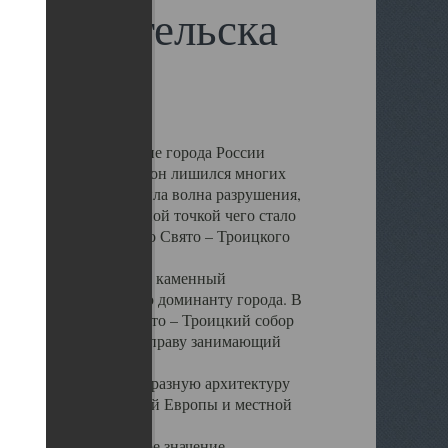
 Архангельска
 чем другие губернские города России
 в результате которых он лишился многих
у Архангельску ударила волна разрушения,
 20 –х годов. Отправной точкой чего стало
нсамбля кафедрального Свято – Троицкого
а, величественный каменный
ю и градостроительную доминанту города. В
оть до разрушения Свято – Троицкий собор
ний Архангельска, по праву занимающий
ртине Архангельска.
 себе яркую и своеобразную архитектуру
ниями России, Западной Европы и местной
вали его кафедральное значение,