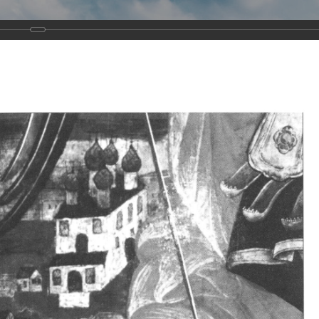
Виртуа
Новомученико
Земли А
Сайт создан по благосло
и Холмо
Наследники
Галерея
Главная
Галерея
Храмы-мученики Архангельска
Свято-Тро