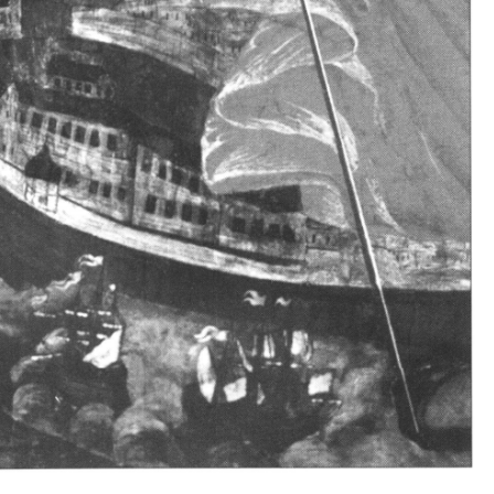
Свято-Троицкий собор
Свято-Троицкий собор Архангельска
23.12.2015
Сегодня мы можем говорить, что Архангельск в большей мере,
пострадал от целенаправленных систематических разрушений,
выдающихся памятников архитектуры. Больше всего по старом
вызванная борьбой с религией, набравшая особую силу в конце
разрушение православного центра архангельской губернии - а
собора Архангельска.
Возникнув в начале XVIII века в центре Архангельск
двухэтажный Троицкий собор, сразу превратился в зрительну
XVIII веке по масштабам ему не было равных на Севере. Впл
оставался самым высоким и значительным из городских строе
второе место, после гостиных дворов, в градостроительной ка
Один из самых больших и светлых соборов России воплотил в
портового города с отраженными в ней архитектурными тече
архангелогородской школы церковного зодчества.
Масштабность, благолепие и богатство собора, вполне оправды