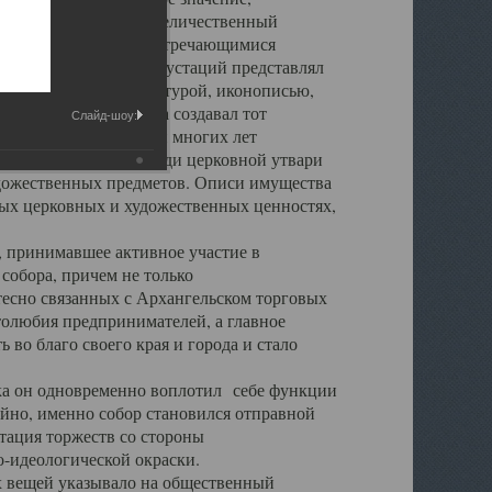
города. Обширный и величественный
ственными нигде не встречающимися
 символических инкрустаций представлял
 с живописью, скульптурой, иконописью,
ьер Троицкого храма создавал тот
Слайд-шоу:
обора, на протяжении многих лет
ице, библиотеке, среди церковной утвари
удожественных предметов. Описи имущества
ьных церковных и художественных ценностях,
, принимавшее активное участие в
собора, причем не только
 тесно связанных с Архангельском торговых
толюбия предпринимателей, а главное
во благо своего края и города и стало
 он одновременно воплотил себе функции
айно, именно собор становился отправной
тация торжеств со стороны
-идеологической окраски.
вещей указывало на общественный