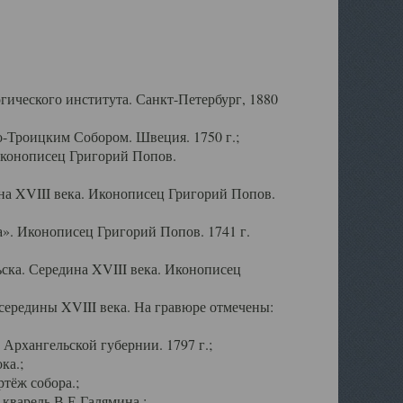
ического института. Санкт-Петербург, 1880
-Троицким Собором. Швеция. 1750 г.;
Иконописец Григорий Попов.
а XVIII века. Иконописец Григорий Попов.
». Иконописец Григорий Попов. 1741 г.
ска. Середина XVIII века. Иконописец
ередины XVIII века. На гравюре отмечены:
Архангельской губернии. 1797 г.;
ка.;
тёж собора.;
кварель В.Е.Галямина.;