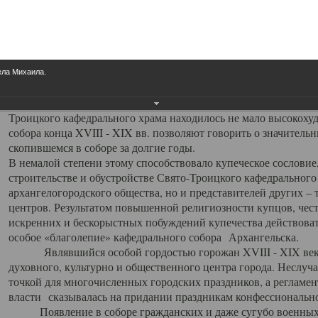
заслуженно выделяя из многочисленных культовых построек 
иконостас украшенный колоннами ионического стиля, с един
царскими вратами, изящным фронтоном и множеством резных,
собой поистине художественную ценность. В совокупности же
шитьем, многочисленными предметами церковной утвари интер
ела Михаила.
неповторимый красочный ансамбль декоративного убранства с
поражающий воображение своих посетителей. В соборной ризн
Троицкого кафедрального храма находилось не мало высокох
собора конца XVIII - XIX вв. позволяют говорить о значител
скопившемся в соборе за долгие годы.
В немалой степени этому способствовало купеческое сословие
строительстве и обустройстве Свято-Троицкого кафедрального 
архангелогородского общества, но и представителей других –
центров. Результатом повышенной религиозности купцов, чес
искренних и бескорыстных побуждений купечества действовать 
особое «благолепие» кафедрального собора Архангельска.
Являвшийся особой гордостью горожан XVIII - XIX века
духовного, культурно и общественного центра города. Неслуч
точкой для многочисленных городских праздников, а регламен
власти сказывалась на придании праздникам конфессионально
Появление в соборе гражданских и даже сугубо военных 