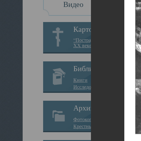
Видео
Картотека
“Пострадавшие за веру в
XX веке на Севере”
Библиотека
Книги
Исследования
Архив
Фотокопии дел
Крестные ходы