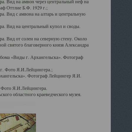
а. Вид на амвон через центральный неф на
аф Оттлие Б.Ф. 1929 г.;
. Вид с амвона на алтарь и центральную
а. Вид на центральный купол и своды.
. Вид от солеи на северную стену. Около
ой святого благоверного князя Александра
бома «Виды г. Архангельска». Фотограф
г. Фото Я.И.Лейцингера.;
рхангельска». Фотограф Лейцингер Я.И.
. Фото Я.И.Лейцингера.
кого областного краеведческого музея.