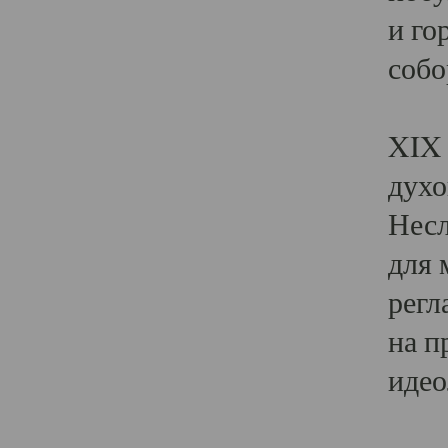
и го
собо
Явл
XIX 
духо
Несл
для 
регл
на п
идео
Поя