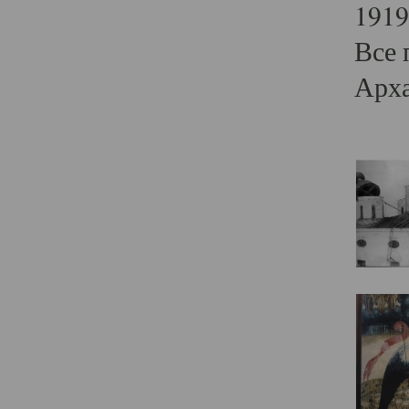
1919
Все 
Арха