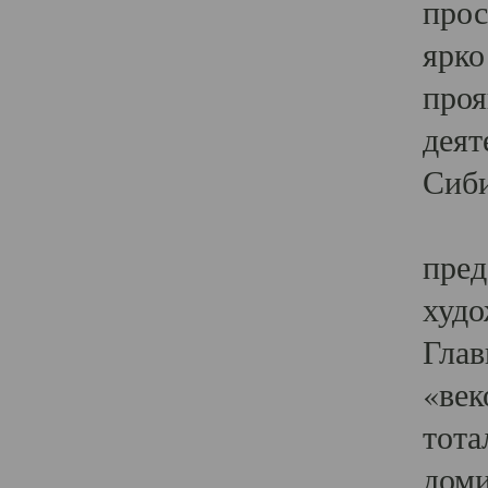
прос
ярко
проя
деят
Сиби
Одн
пред
худо
Глав
«век
тота
доми