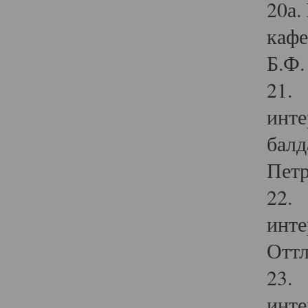
20а.
кафе
Б.Ф. 
21. 
инте
балд
Петр
22. 
инте
Оттл
23. 
инте