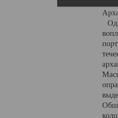
гост
Арха
Один
вопл
порт
тече
арха
Масш
опра
выде
Обши
коло