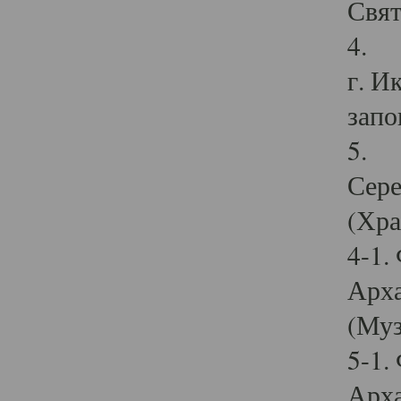
Свят
4. И
г. И
запо
5. И
Сере
(Хра
4-1.
Арха
(Муз
5-1.
Арха