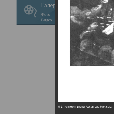
Галерея
годо
Фото
прав
Видео
кафе
Воз
Арха
Трои
град
масш
разр
высо
Арха
5-1. Фрагмент иконы Архангела Михаила.