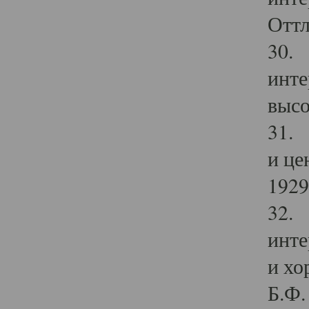
Оттл
30. 
инте
высо
31. 
и це
1929 
32. 
инте
и хо
Б.Ф. 