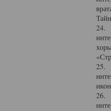
врат
Тайн
24. 
инте
хоры
«Стр
25. 
инте
икон
26. 
инте