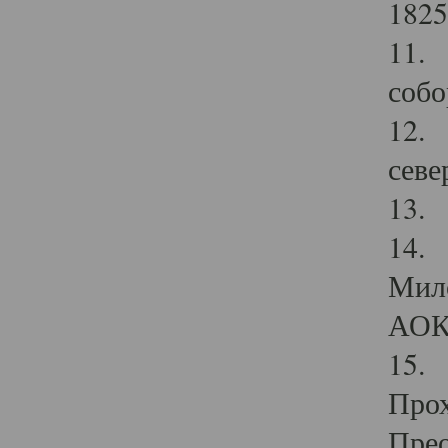
1825
11.
собо
12. 
севе
13.
14. 
Мило
АОК
15. 
Прох
Прео