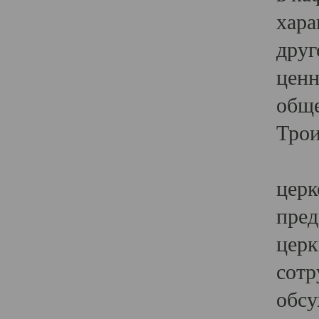
хара
друг
ценн
обще
Трои
Ярк
церк
пред
церк
сотр
обсу