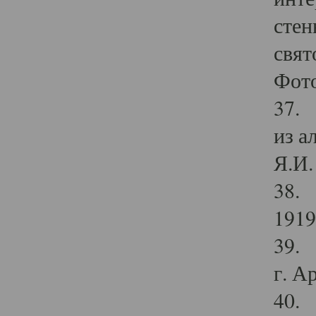
стен
свят
Фото
37. 
из а
Я.И. 
38. 
1919
39. 
г. А
40. 