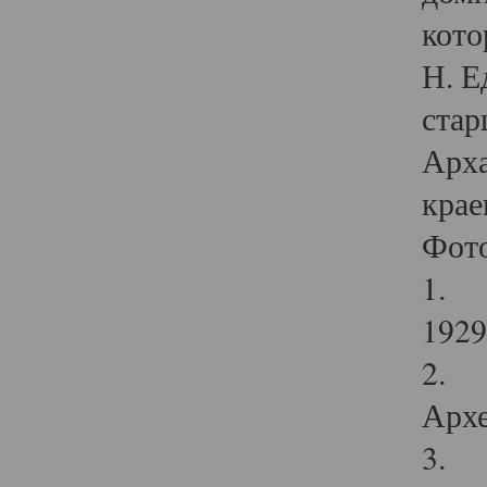
кото
Н. Е
стар
Арха
крае
Фот
1. С
1929 
2. Р
Архе
3. Ф