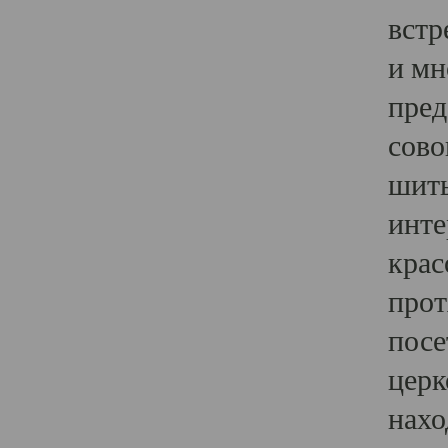
встр
и мн
пред
сово
шить
инте
крас
прот
посе
церк
нахо