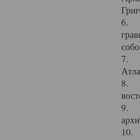
Григ
6. П
грав
собо
7. Г
Атла
8. С
вост
9. С
архи
10. 