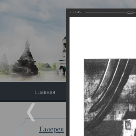
7
из
45
Главная
Экскурсия
Главная
Галерея