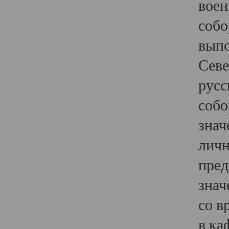
воен
собо
выпо
Севе
русс
собо
знач
личн
пред
знач
со в
в ка