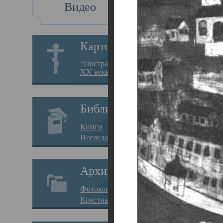
Видео
Св
Картотека
Свя
“Пострадавшие за веру в
XX веке на Севере”
23.12.
Сего
Библиотека
мере
Книги
целе
Исследования
резу
Архив
памя
Фотокопии дел
Арха
Крестные ходы
борь