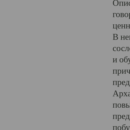
Опис
гово
ценн
В не
сосл
и об
прич
пред
Арха
повы
пред
побу