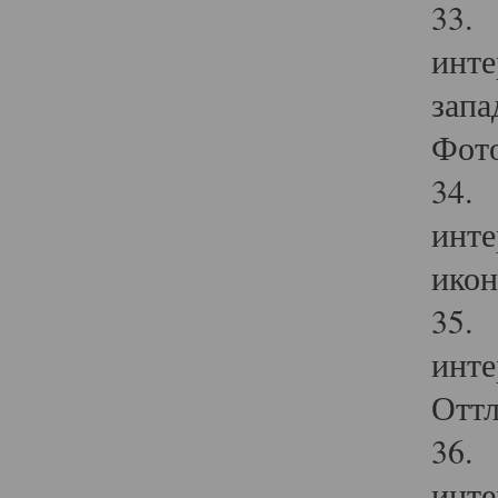
33. 
инте
запа
Фото
34. 
инте
икон
35. 
инте
Оттл
36. 
инте