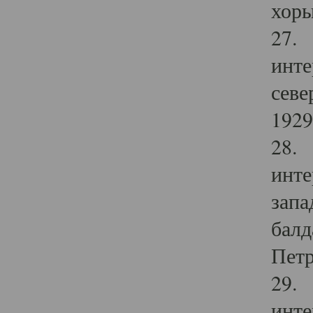
хоры
27. 
инте
севе
1929 
28. 
инте
запа
балд
Петр
29. 
инте