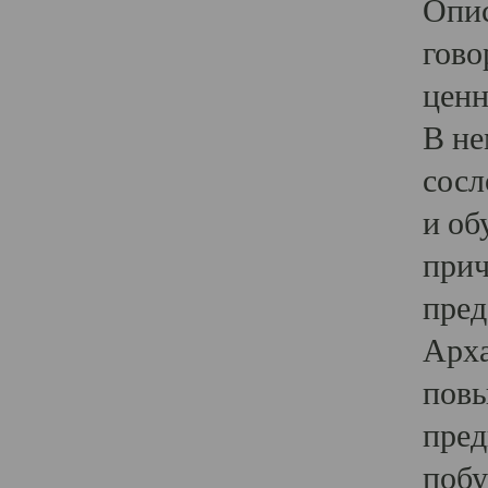
Опис
гово
ценн
В не
сосл
и об
прич
пред
Арха
повы
пред
побу