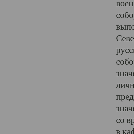
воен
собо
выпо
Севе
русс
собо
знач
личн
пред
знач
со в
в ка