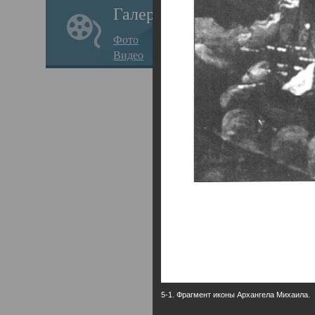
Галерея
годо
Фото
прав
Видео
кафе
Воз
Арха
Трои
град
масш
разр
высо
Арха
5-1. Фрагмент иконы Архангела Михаила.