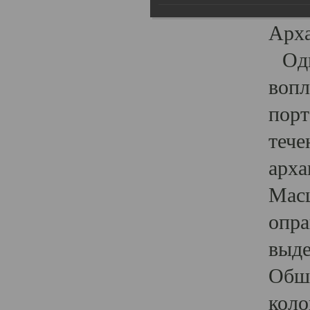
гост
Арха
Один
вопл
порт
тече
арха
Масш
опра
выде
Обши
коло