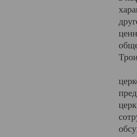
хара
друг
ценн
обще
Трои
Ярк
церк
пред
церк
сотр
обсу