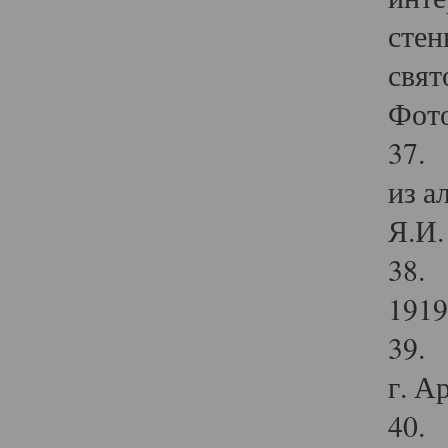
стен
свят
Фото
37. 
из а
Я.И. 
38. 
1919
39. 
г. А
40. 