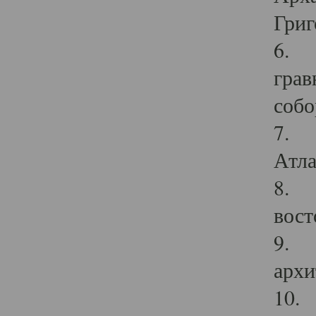
Григ
6. П
грав
собо
7. Г
Атла
8. С
вост
9. С
архи
10. 