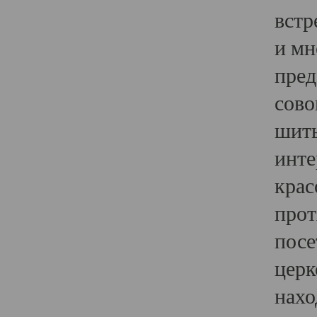
встр
и мн
пред
сово
шить
инте
крас
прот
посе
церк
нахо