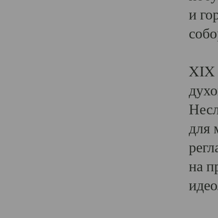
и го
собо
Явл
XIX 
духо
Несл
для 
регл
на п
идео
Поя