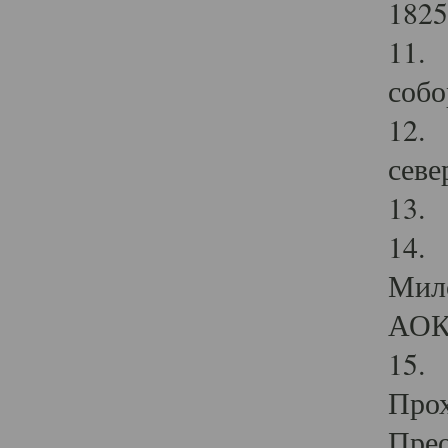
1825
11.
собо
12. 
севе
13.
14. 
Мило
АОК
15. 
Прох
Прео