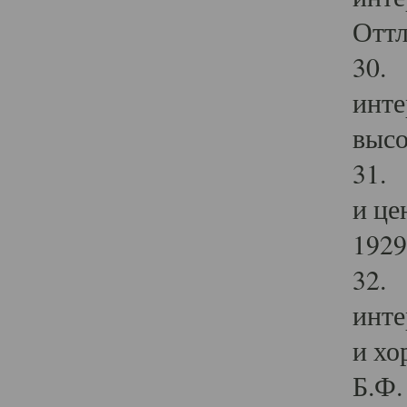
Оттл
30. 
инте
высо
31. 
и це
1929 
32. 
инте
и хо
Б.Ф. 