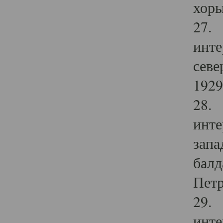
хоры
27. 
инте
севе
1929 
28. 
инте
запа
балд
Петр
29. 
инте