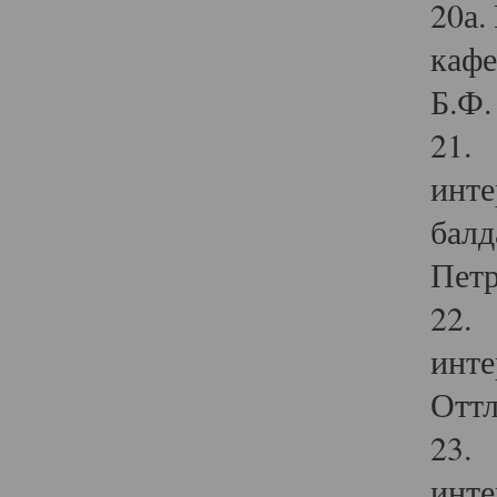
20а.
кафе
Б.Ф. 
21. 
инте
балд
Петр
22. 
инте
Оттл
23. 
инте