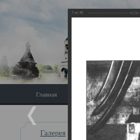
7
из
45
Главная
Экскурсия
Главная
Галерея