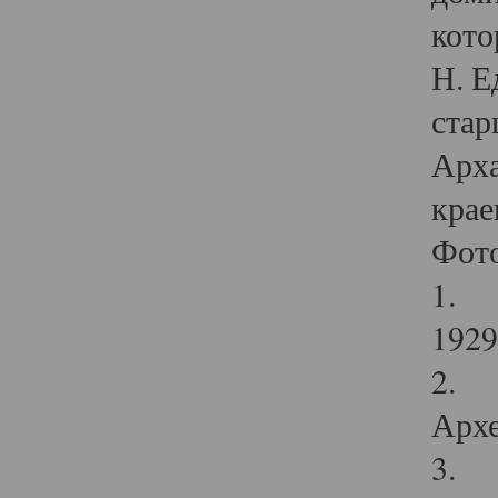
кото
Н. Е
стар
Арха
крае
Фот
1. С
1929 
2. Р
Архе
3. Ф