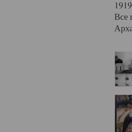
1919
Все 
Арха