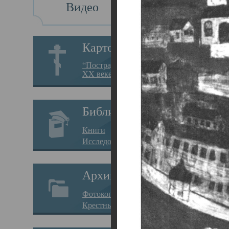
Видео
Св
Картотека
Свя
“Пострадавшие за веру в
XX веке на Севере”
23.12.
Сего
Библиотека
мере
Книги
целе
Исследования
резу
Архив
памя
Фотокопии дел
Арха
Крестные ходы
борь