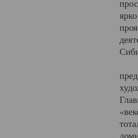
прос
ярко
проя
деят
Сиби
Одн
пред
худо
Глав
«век
тота
доми