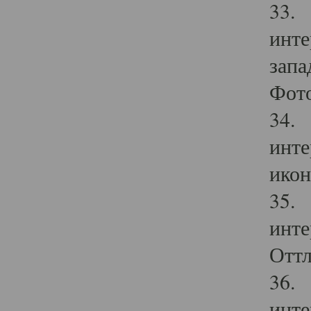
33. 
инте
запа
Фото
34. 
инте
икон
35. 
инте
Оттл
36. 
инте