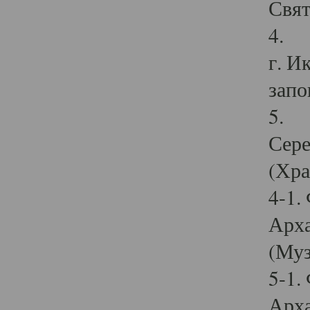
Свят
4. И
г. И
запо
5. И
Сере
(Хра
4-1.
Арха
(Муз
5-1.
Арха