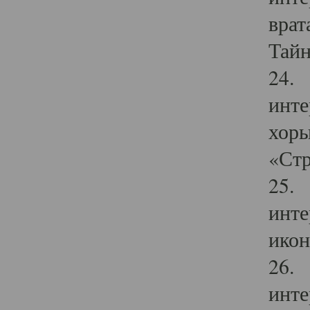
врат
Тайн
24. 
инте
хоры
«Стр
25. 
инте
икон
26. 
инте