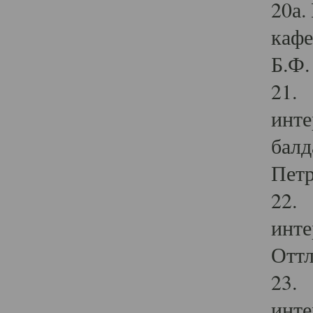
20а.
кафе
Б.Ф. 
21. 
инте
балд
Петр
22. 
инте
Оттл
23. 
инте