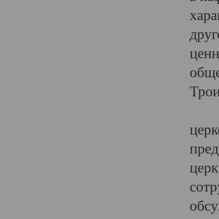
хара
друг
ценн
обще
Трои
Ярк
церк
пред
церк
сотр
обсу