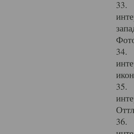
33. 
инте
запа
Фото
34. 
инте
икон
35. 
инте
Оттл
36. 
инте