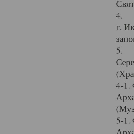
Свят
4. И
г. И
запо
5. И
Сере
(Хра
4-1.
Арха
(Муз
5-1.
Арха