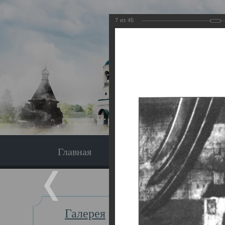
7
из
45
Главная
Экскурсия
Главная
Галерея