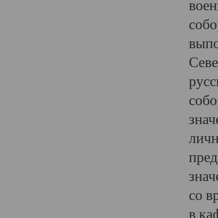
воен
собо
выпо
Севе
русс
собо
знач
личн
пред
знач
со в
в ка