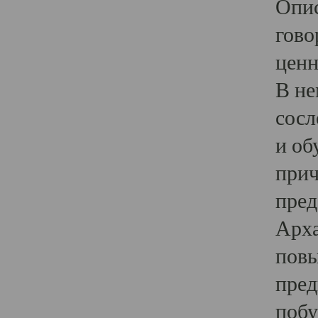
Опис
гово
ценн
В не
сосл
и об
прич
пред
Арха
повы
пред
побу