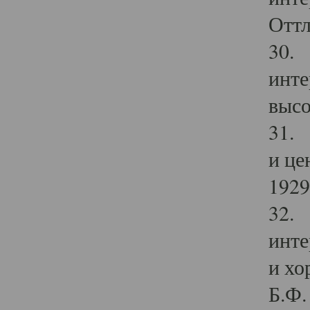
Оттл
30. 
инте
высо
31. 
и це
1929 
32. 
инте
и хо
Б.Ф. 