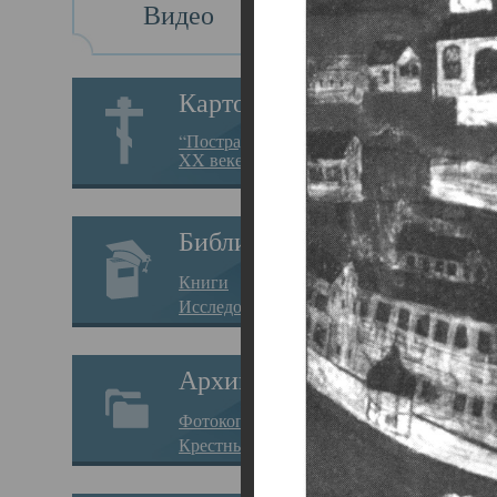
Видео
Св
Картотека
Свя
“Пострадавшие за веру в
XX веке на Севере”
23.12.
Сего
Библиотека
мере
Книги
целе
Исследования
резу
Архив
памя
Фотокопии дел
Арха
Крестные ходы
борь