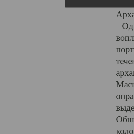
гост
Арха
Один
вопл
порт
тече
арха
Масш
опра
выде
Обши
коло