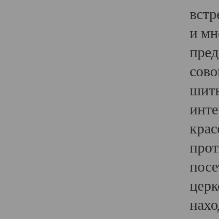
встр
и мн
пред
сово
шить
инте
крас
прот
посе
церк
нахо