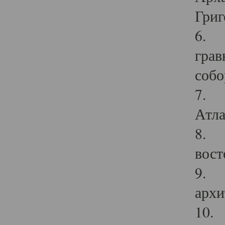
Григ
6. П
грав
собо
7. Г
Атла
8. С
вост
9. С
архи
10. 