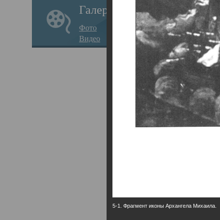
Галерея
годо
Фото
прав
Видео
кафе
Воз
Арха
Трои
град
масш
разр
высо
Арха
5-1. Фрагмент иконы Архангела Михаила.