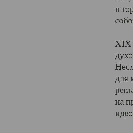
и го
собо
Явл
XIX 
духо
Несл
для 
регл
на п
идео
Поя