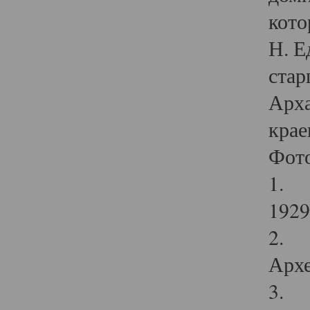
кото
Н. Е
стар
Арха
крае
Фот
1. С
1929 
2. Р
Архе
3. Ф