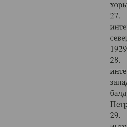
хоры
27. 
инте
севе
1929 
28. 
инте
запа
балд
Петр
29. 
инте