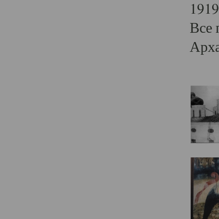
1919
Все 
Арха