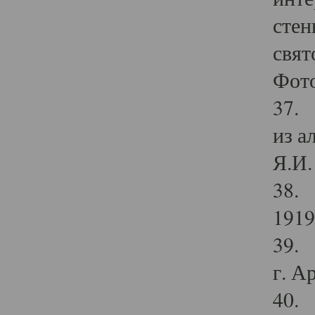
стен
свят
Фото
37. 
из а
Я.И. 
38. 
1919
39. 
г. А
40. 