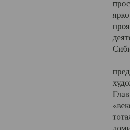
прос
ярко
проя
деят
Сиби
Одн
пред
худо
Глав
«век
тота
доми