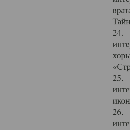
врат
Тайн
24. 
инте
хоры
«Стр
25. 
инте
икон
26. 
инте