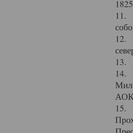
1825
11.
собо
12. 
севе
13.
14. 
Мило
АОК
15. 
Прох
Прео