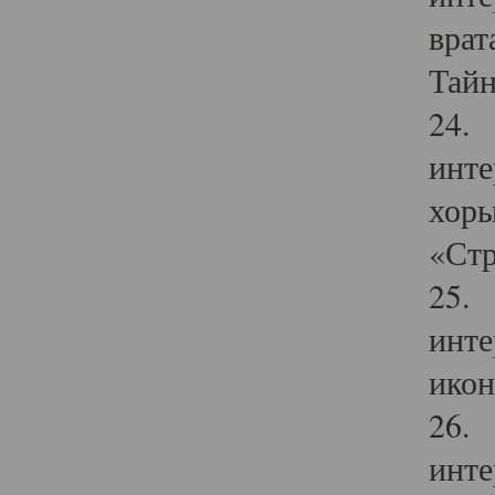
врат
Тайн
24. 
инте
хоры
«Стр
25. 
инте
икон
26. 
инте