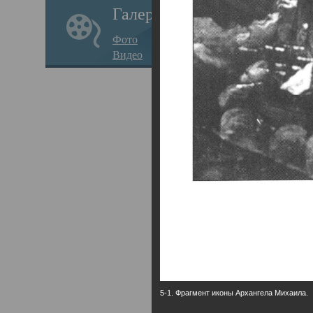
Галерея
годо
Фото
прав
Видео
кафе
Воз
Арха
Трои
град
масш
разр
высо
Арха
5-1. Фрагмент иконы Архангела Михаила.