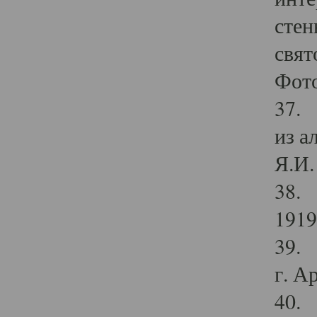
стен
свят
Фото
37. 
из а
Я.И. 
38. 
1919
39. 
г. А
40. 