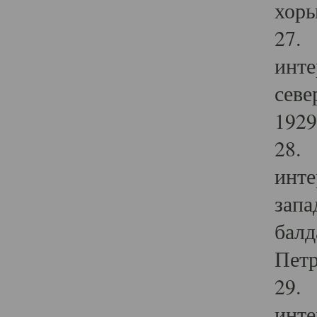
хоры
27. 
инте
севе
1929 
28. 
инте
запа
балд
Петр
29. 
инте