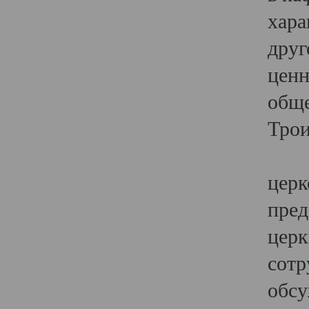
хара
друг
ценн
обще
Трои
Ярк
церк
пред
церк
сотр
обсу