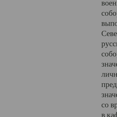
воен
собо
выпо
Севе
русс
собо
знач
личн
пред
знач
со в
в ка