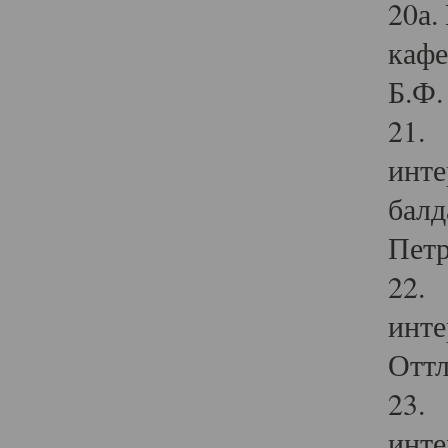
20а.
кафе
Б.Ф. 
21. 
инте
балд
Петр
22. 
инте
Оттл
23. 
инте