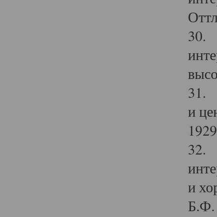
Оттл
30. 
инте
высо
31. 
и це
1929 
32. 
инте
и хо
Б.Ф. 