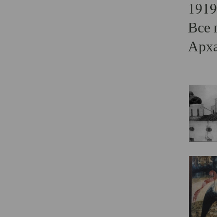
1919
Все 
Арха