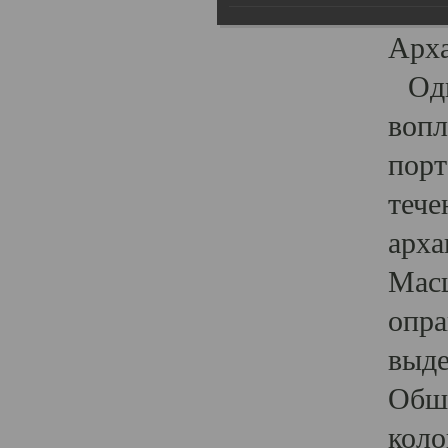
гост
Арха
Один
вопл
порт
тече
арха
Масш
опра
выде
Обши
коло