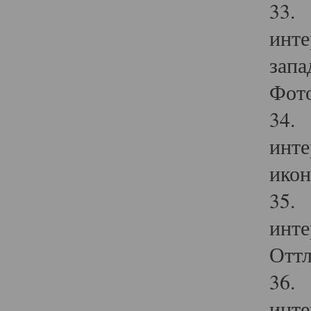
33. 
инте
запа
Фото
34. 
инте
икон
35. 
инте
Оттл
36. 
инте