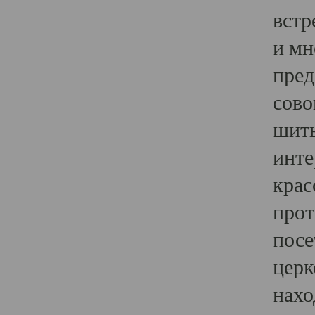
встр
и мн
пред
сово
шить
инте
крас
прот
посе
церк
нахо