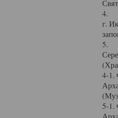
Свят
4. И
г. И
запо
5. И
Сере
(Хра
4-1.
Арха
(Муз
5-1.
Арха