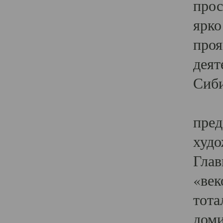
прос
ярко
проя
деят
Сиби
Одн
пред
худо
Глав
«век
тота
доми