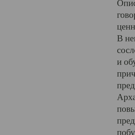
Опис
гово
ценн
В не
сосл
и об
прич
пред
Арха
повы
пред
побу