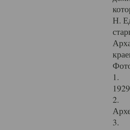
кото
Н. Е
стар
Арха
крае
Фот
1. С
1929 
2. Р
Архе
3. Ф