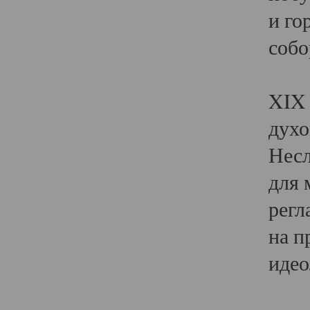
и го
собо
Явл
XIX 
духо
Несл
для 
регл
на п
идео
Поя