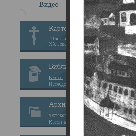
Видео
Св
Картотека
Свя
“Пострадавшие за веру в
XX веке на Севере”
23.12.
Сего
Библиотека
мере
Книги
целе
Исследования
резу
Архив
памя
Фотокопии дел
Арха
Крестные ходы
борь