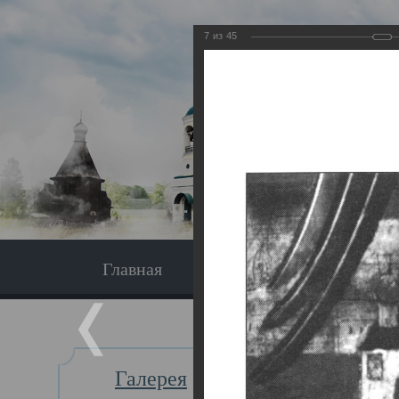
7
из
45
Главная
Экскурсия
Главная
Галерея