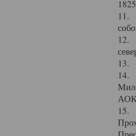
1825
11.
собо
12. 
севе
13.
14. 
Мило
АОК
15. 
Прох
Прео