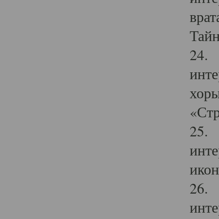
врат
Тайн
24. 
инте
хоры
«Стр
25. 
инте
икон
26. 
инте