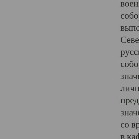
воен
собо
выпо
Севе
русс
собо
знач
личн
пред
знач
со в
в ка