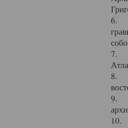
Григ
6. П
грав
собо
7. Г
Атла
8. С
вост
9. С
архи
10. 