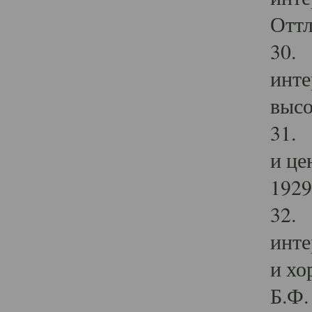
Оттл
30. 
инте
высо
31. 
и це
1929 
32. 
инте
и хо
Б.Ф. 