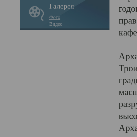
Галерея
годо
Фото
прав
Видео
кафе
Воз
Арха
Трои
град
масш
разр
высо
Арха