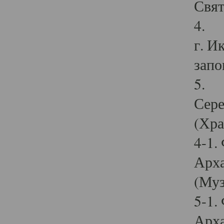
Свят
4. И
г. И
запо
5. И
Сере
(Хра
4-1.
Арха
(Муз
5-1.
Арха