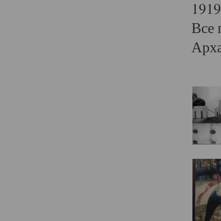
1919
Все 
Арха