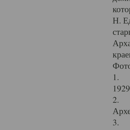
кото
Н. Е
стар
Арха
крае
Фот
1. С
1929 
2. Р
Архе
3. Ф