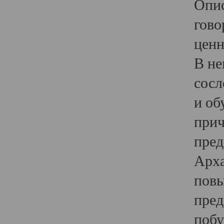
Опис
гово
ценн
В не
сосл
и об
прич
пред
Арха
повы
пред
побу