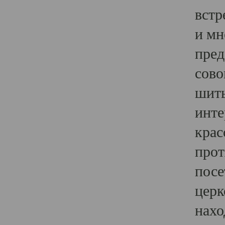
встр
и мн
пред
сово
шить
инте
крас
прот
посе
церк
нахо