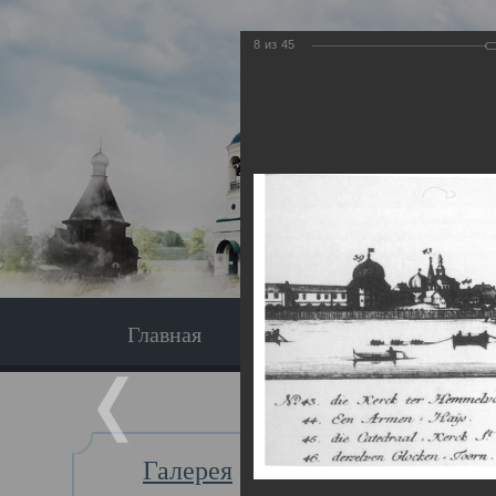
8
из
45
Главная
Экскурсия
Главная
Галерея