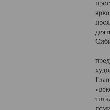
прос
ярко
проя
деят
Сиби
Одн
пред
худо
Глав
«век
тота
доми