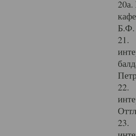
20а.
кафе
Б.Ф. 
21. 
инте
балд
Петр
22. 
инте
Оттл
23. 
инте