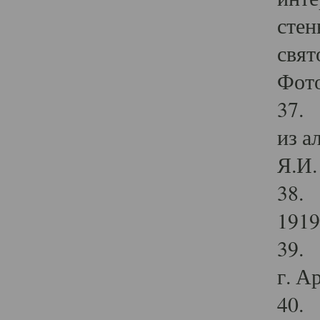
стен
свят
Фото
37. 
из а
Я.И. 
38. 
1919
39. 
г. А
40. 