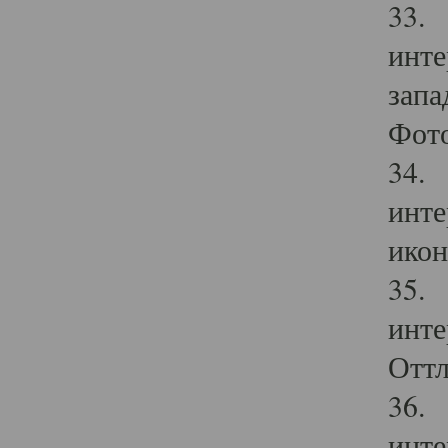
33. 
инте
запа
Фото
34. 
инте
икон
35. 
инте
Оттл
36. 
инте