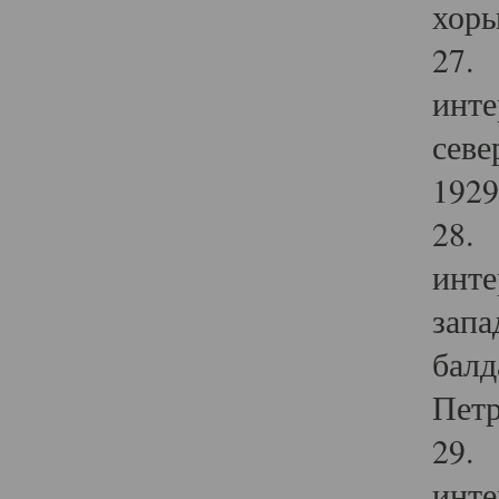
хоры
27. 
инте
севе
1929 
28. 
инте
запа
балд
Петр
29. 
инте