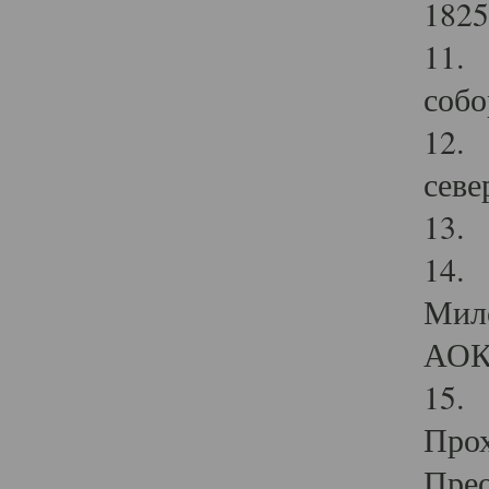
1825
11.
собо
12. 
севе
13.
14. 
Мило
АОК
15. 
Прох
Прео