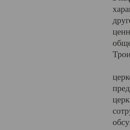
хара
друг
ценн
обще
Трои
Ярк
церк
пред
церк
сотр
обсу