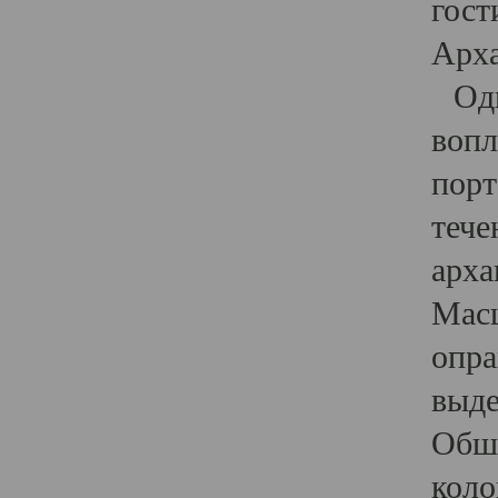
гост
Арха
Один
вопл
порт
тече
арха
Масш
опра
выде
Обши
коло