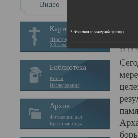
Видео
Св
Картотека
6. Фрагмент голландской гравюры.
Свя
“Пострадавшие за веру в
XX веке на Севере”
23.12.
Сего
Библиотека
мере
Книги
целе
Исследования
резу
Архив
памя
Фотокопии дел
Арха
Крестные ходы
борь