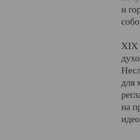
и го
собо
Явл
XIX 
духо
Несл
для 
регл
на п
идео
Поя