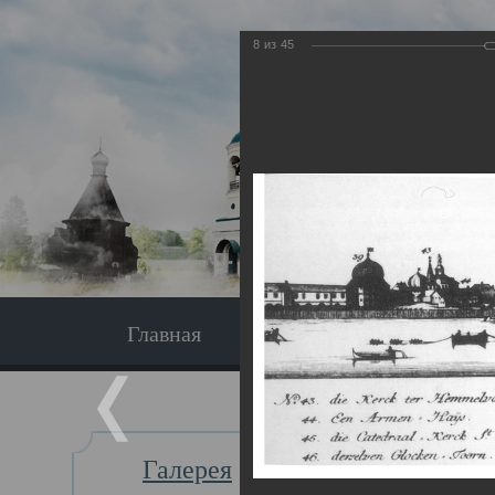
8
из
45
Главная
Экскурсия
Главная
Галерея