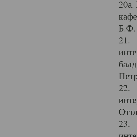
20а.
кафе
Б.Ф. 
21. 
инте
балд
Петр
22. 
инте
Оттл
23. 
инте