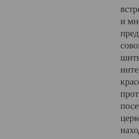
встр
и мн
пред
сово
шить
инте
крас
прот
посе
церк
нахо