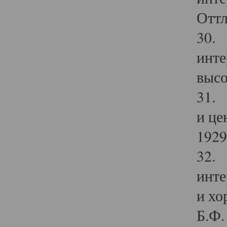
Оттл
30. 
инте
высо
31. 
и це
1929 
32. 
инте
и хо
Б.Ф. 