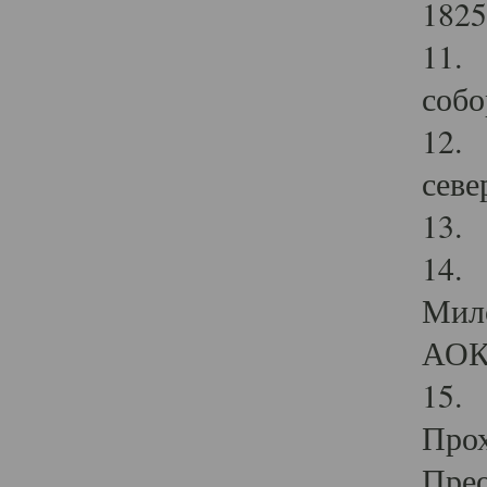
1825
11.
собо
12. 
севе
13.
14. 
Мило
АОК
15. 
Прох
Прео