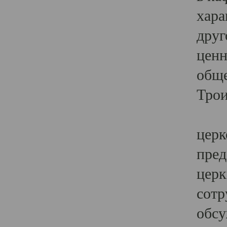
хара
друг
ценн
обще
Трои
Ярк
церк
пред
церк
сотр
обсу