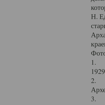
кото
Н. Е
стар
Арха
крае
Фот
1. С
1929 
2. Р
Архе
3. Ф