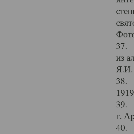
стен
свят
Фото
37. 
из а
Я.И. 
38. 
1919
39. 
г. А
40. 