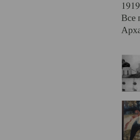
1919
Все 
Арха