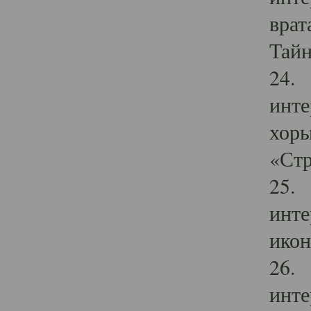
врат
Тайн
24. 
инте
хоры
«Стр
25. 
инте
икон
26. 
инте