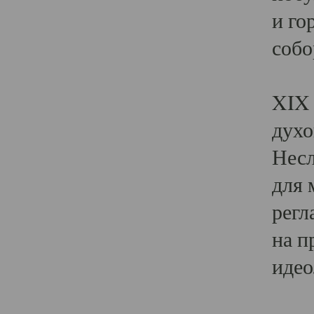
и го
собо
Явл
XIX 
духо
Несл
для 
регл
на п
идео
Поя