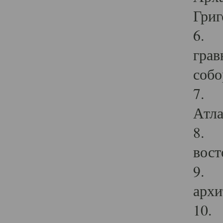
Григ
6. П
грав
собо
7. Г
Атла
8. С
вост
9. С
архи
10. 