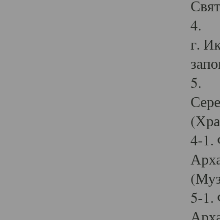
Свят
4. И
г. И
запо
5. И
Сере
(Хра
4-1.
Арха
(Муз
5-1.
Арха