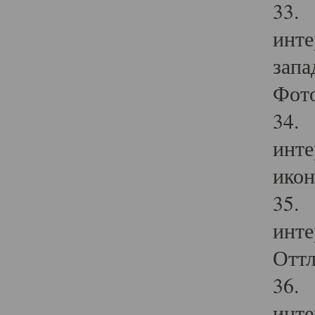
33. 
инте
запа
Фото
34. 
инте
икон
35. 
инте
Оттл
36. 
инте