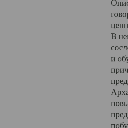
Опис
гово
ценн
В не
сосл
и об
прич
пред
Арха
повы
пред
побу