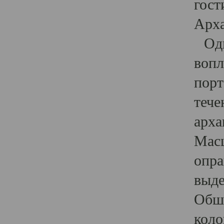
гост
Арха
Один
вопл
порт
тече
арха
Масш
опра
выде
Обши
коло