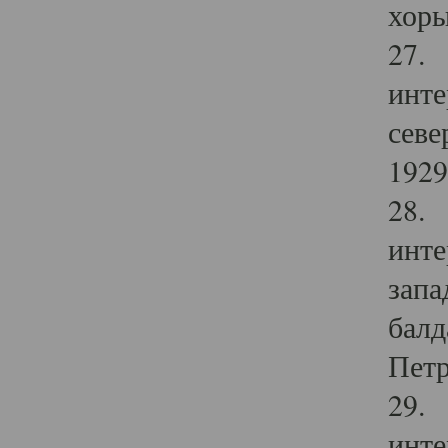
хоры
27. 
инте
севе
1929 
28. 
инте
запа
балд
Петр
29. 
инте