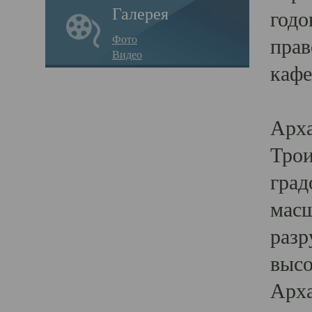
Галерея
годо
Фото
прав
Видео
кафе
Воз
Арха
Трои
град
масш
разр
высо
Арха