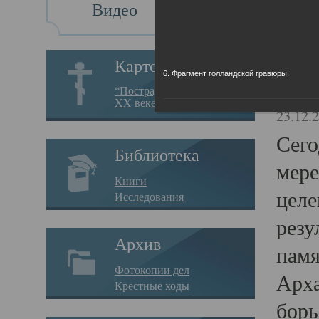
Видео
Св
Картотека
6. Фрагмент голландской гравюры.
Свя
“Пострадавшие за веру в
XX веке на Севере”
23.12.
Сего
Библиотека
мере
Книги
целе
Исследования
резу
Архив
памя
Фотокопии дел
Арха
Крестные ходы
борь