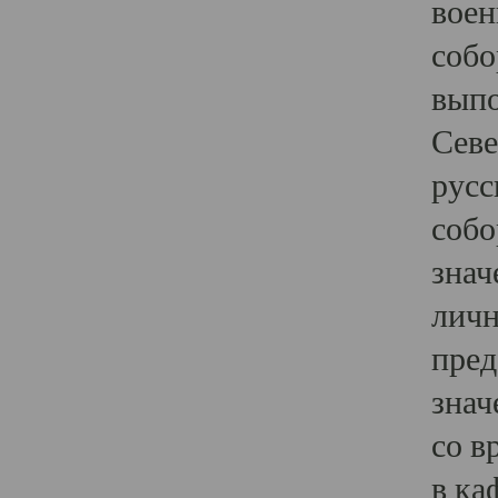
воен
собо
выпо
Севе
русс
собо
знач
личн
пред
знач
со в
в ка