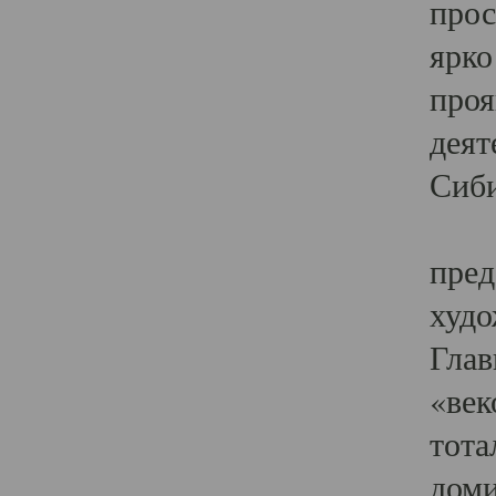
прос
ярко
проя
деят
Сиби
Одн
пред
худо
Глав
«век
тота
доми