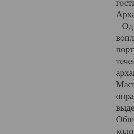
гост
Арха
Один
вопл
порт
тече
арха
Масш
опра
выде
Обши
коло