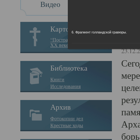
Видео
Св
Картотека
6. Фрагмент голландской гравюры.
Свя
“Пострадавшие за веру в
XX веке на Севере”
23.12.
Сего
Библиотека
мере
Книги
целе
Исследования
резу
Архив
памя
Фотокопии дел
Арха
Крестные ходы
борь