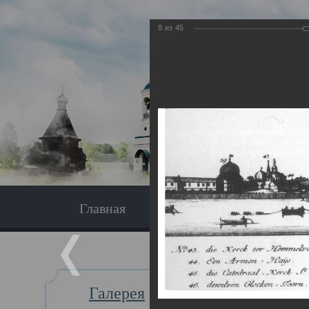
8
из
45
Главная
Экскурсия
Главная
Галерея