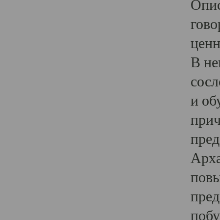
Опис
гово
ценн
В не
сосл
и об
прич
пред
Арха
повы
пред
побу