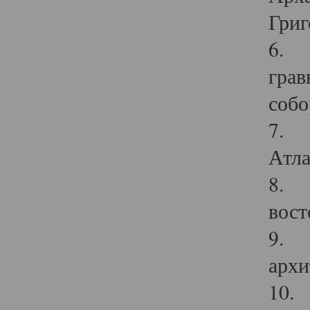
Григ
6. П
грав
собо
7. Г
Атла
8. С
вост
9. С
архи
10. 