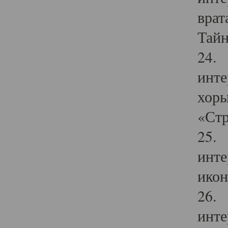
врат
Тайн
24. 
инте
хоры
«Стр
25. 
инте
икон
26. 
инте