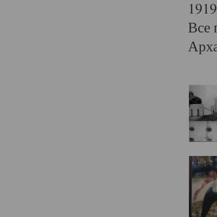
1919
Все 
Арха