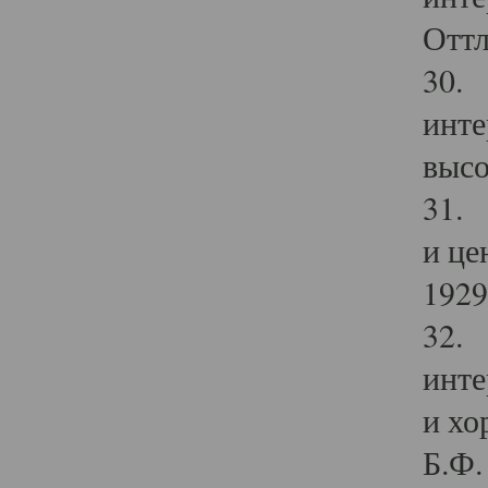
Оттл
30. 
инте
высо
31. 
и це
1929 
32. 
инте
и хо
Б.Ф. 