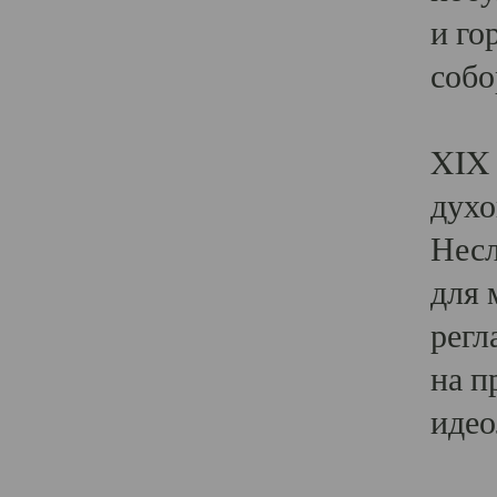
и го
собо
Явл
XIX 
духо
Несл
для 
регл
на п
идео
Поя