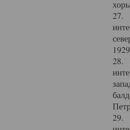
хоры
27. 
инте
севе
1929 
28. 
инте
запа
балд
Петр
29. 
инте