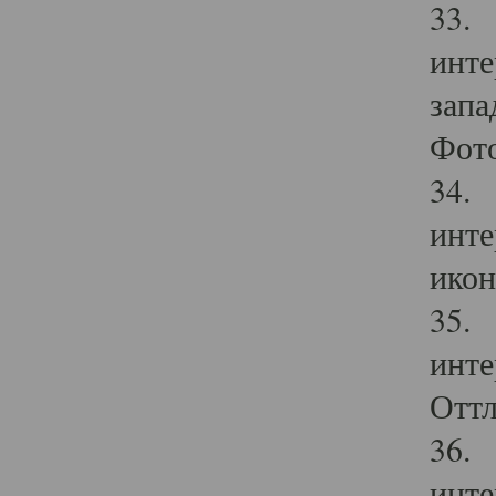
33. 
инте
запа
Фото
34. 
инте
икон
35. 
инте
Оттл
36. 
инте