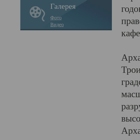
Галерея
годо
Фото
прав
Видео
кафе
Воз
Арха
Трои
град
масш
разр
высо
Арха