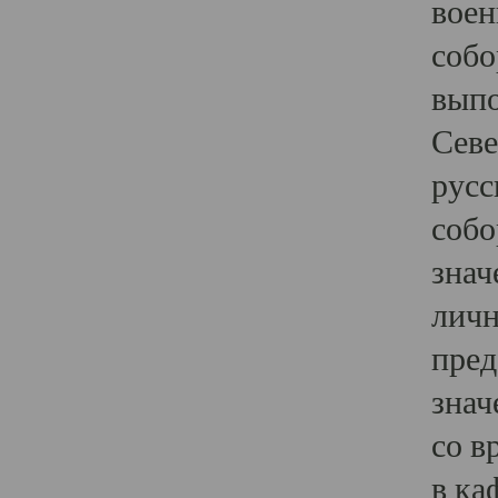
воен
собо
выпо
Севе
русс
собо
знач
личн
пред
знач
со в
в ка