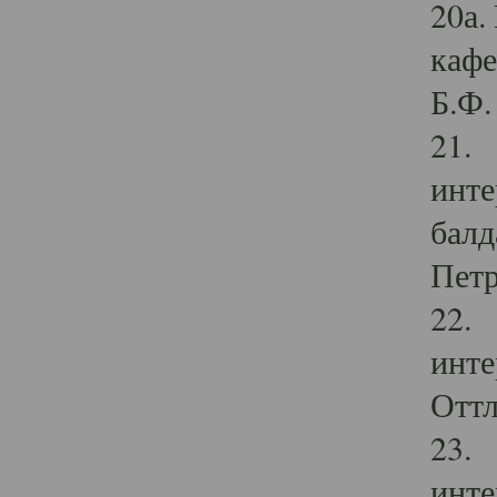
20а.
кафе
Б.Ф. 
21. 
инте
балд
Петр
22. 
инте
Оттл
23. 
инте