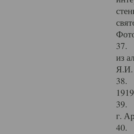
стен
свят
Фото
37. 
из а
Я.И. 
38. 
1919
39. 
г. А
40. 