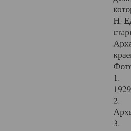
кото
Н. Е
стар
Арха
крае
Фот
1. С
1929 
2. Р
Архе
3. Ф