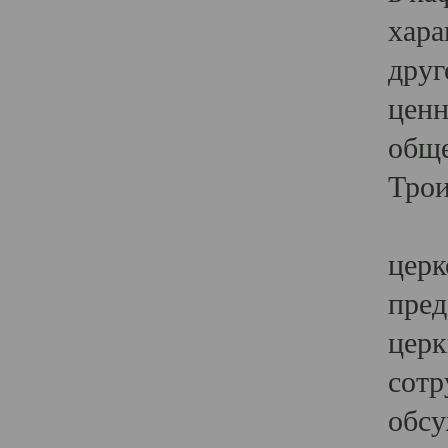
хара
друг
ценн
обще
Трои
Ярк
церк
пред
церк
сотр
обсу