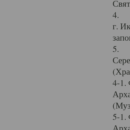
Свят
4. И
г. И
запо
5. И
Сере
(Хра
4-1.
Арха
(Муз
5-1.
Арха