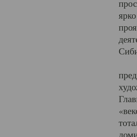
прос
ярко
проя
деят
Сиби
Одн
пред
худо
Глав
«век
тота
доми