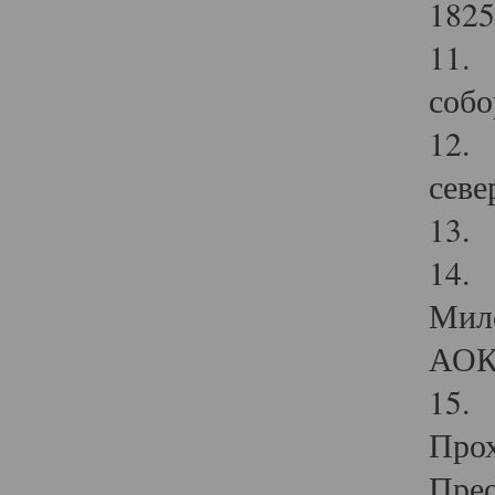
1825
11.
собо
12. 
севе
13.
14. 
Мило
АОК
15. 
Прох
Прео