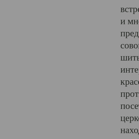
встр
и мн
пред
сово
шить
инте
крас
прот
посе
церк
нахо