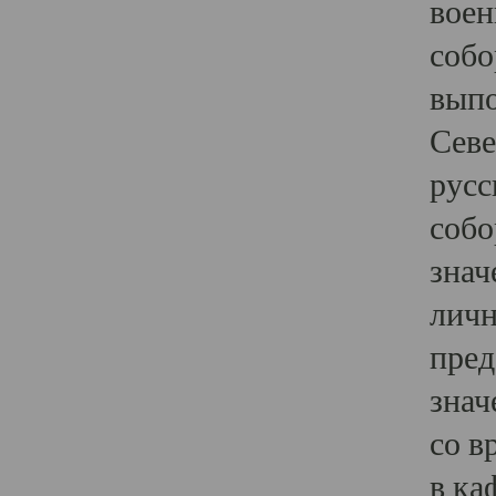
воен
собо
выпо
Севе
русс
собо
знач
личн
пред
знач
со в
в ка