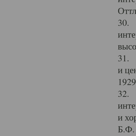
Оттл
30. 
инте
высо
31. 
и це
1929 
32. 
инте
и хо
Б.Ф. 