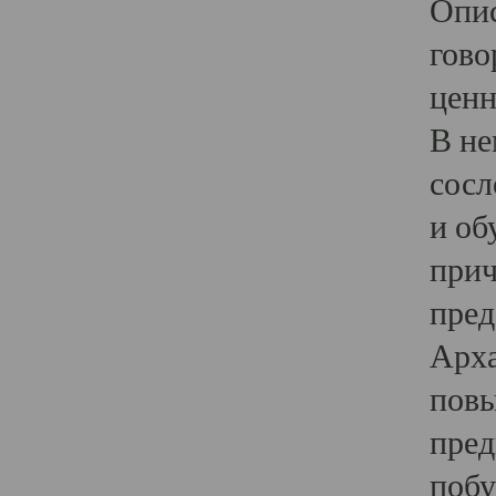
Опис
гово
ценн
В не
сосл
и об
прич
пред
Арха
повы
пред
побу