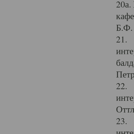
20а.
кафе
Б.Ф. 
21. 
инте
балд
Петр
22. 
инте
Оттл
23. 
инте