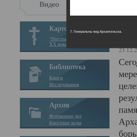
Видео
Св
Картотека
7. Генеральны вид Архангельска.
Свя
“Пострадавшие за веру в
XX веке на Севере”
23.12.
Сего
Библиотека
мере
Книги
целе
Исследования
резу
Архив
памя
Фотокопии дел
Арха
Крестные ходы
борь