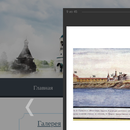
9
из
45
Главная
Экскурсия
Главная
Галерея