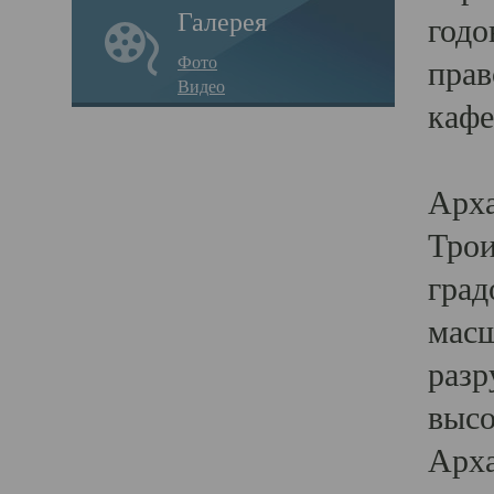
Галерея
годо
Фото
прав
Видео
кафе
Воз
Арха
Трои
град
масш
разр
высо
Арха