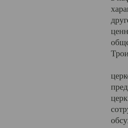
хара
друг
ценн
обще
Трои
Ярк
церк
пред
церк
сотр
обсу