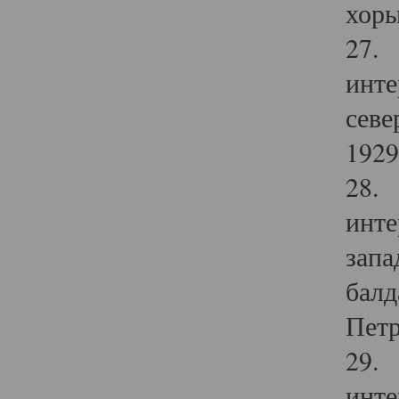
хоры
27. 
инте
севе
1929 
28. 
инте
запа
балд
Петр
29. 
инте