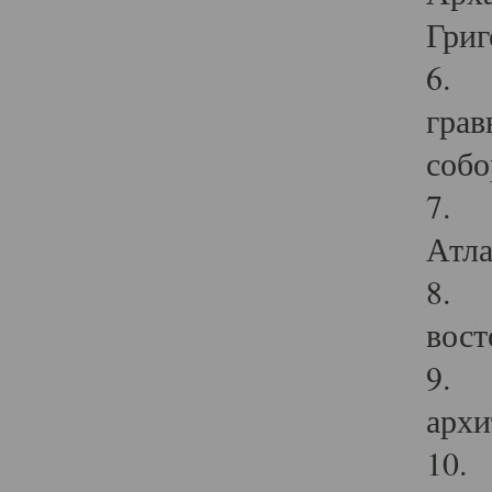
Григ
6. П
грав
собо
7. Г
Атла
8. С
вост
9. С
архи
10. 