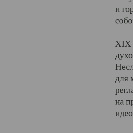
и го
собо
Явл
XIX 
духо
Несл
для 
регл
на п
идео
Поя