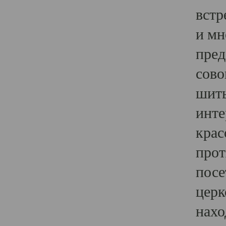
встр
и мн
пред
сово
шить
инте
крас
прот
посе
церк
нахо