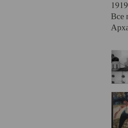
1919
Все 
Арха