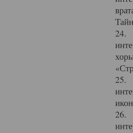
врат
Тайн
24. 
инте
хоры
«Стр
25. 
инте
икон
26. 
инте