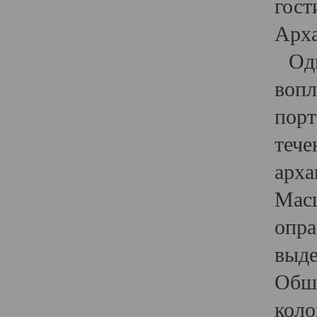
гост
Арха
Один
вопл
порт
тече
арха
Масш
опра
выде
Обши
коло