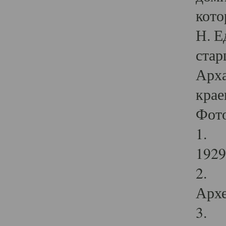
кото
Н. Е
стар
Арха
крае
Фот
1. С
1929 
2. Р
Архе
3. Ф