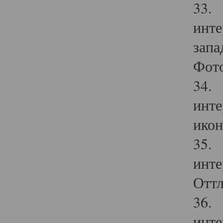
33. 
инте
запа
Фото
34. 
инте
икон
35. 
инте
Оттл
36. 
инте