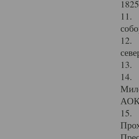
1825
11.
собо
12. 
севе
13.
14. 
Мило
АОК
15. 
Прох
Прео