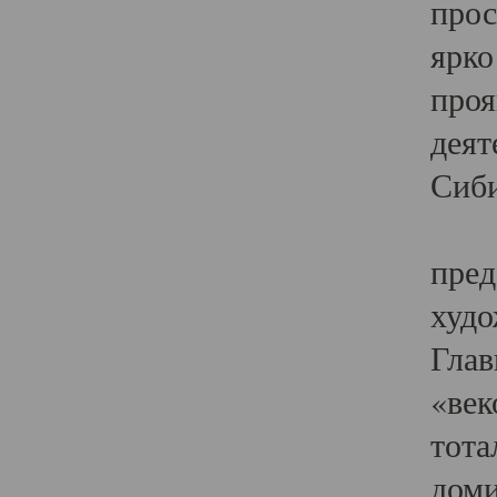
прос
ярко
проя
деят
Сиби
Одн
пред
худо
Глав
«век
тота
доми