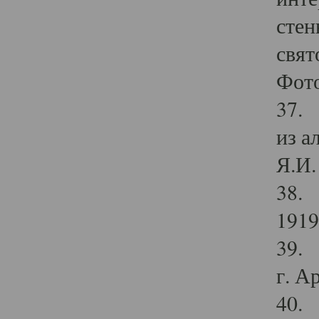
стен
свят
Фото
37. 
из а
Я.И. 
38. 
1919
39. 
г. А
40. 