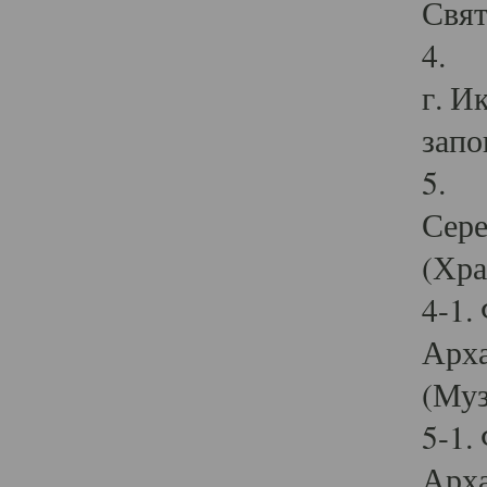
Свят
4. И
г. И
запо
5. И
Сере
(Хра
4-1.
Арха
(Муз
5-1.
Арха