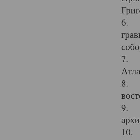
Григ
6. П
грав
собо
7. Г
Атла
8. С
вост
9. С
архи
10. 