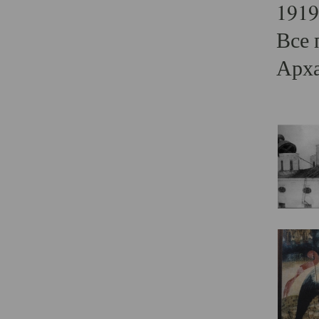
1919
Все 
Арха