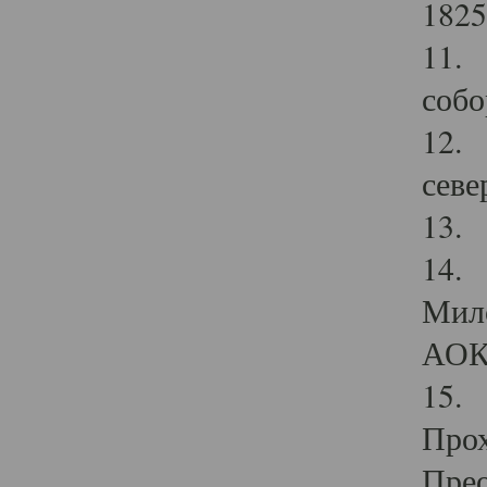
1825
11.
собо
12. 
севе
13.
14. 
Мило
АОК
15. 
Прох
Прео