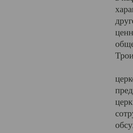
хара
друг
ценн
обще
Трои
Ярк
церк
пред
церк
сотр
обсу