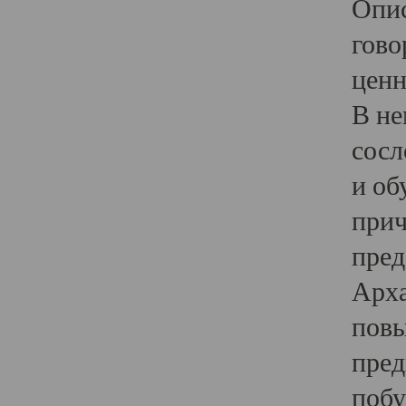
Опис
гово
ценн
В не
сосл
и об
прич
пред
Арха
повы
пред
побу