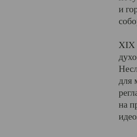
и го
собо
Явл
XIX 
духо
Несл
для 
регл
на п
идео
Поя