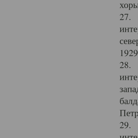
хоры
27. 
инте
севе
1929 
28. 
инте
запа
балд
Петр
29. 
инте