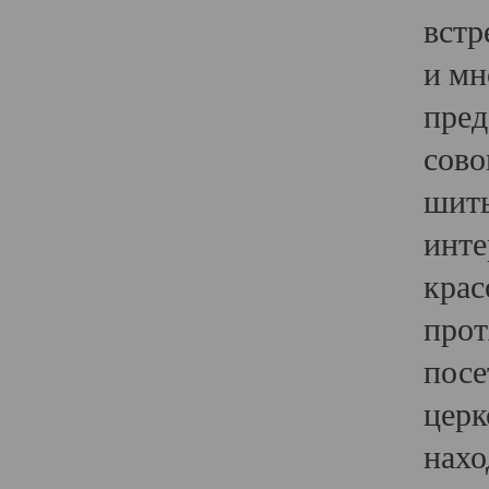
встр
и мн
пред
сово
шить
инте
крас
прот
посе
церк
нахо