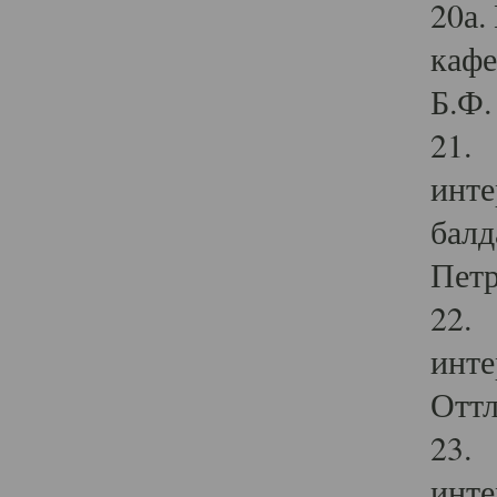
20а.
кафе
Б.Ф. 
21. 
инте
балд
Петр
22. 
инте
Оттл
23. 
инте