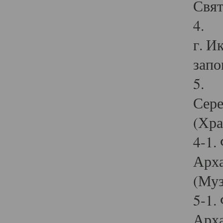
Свят
4. И
г. И
запо
5. И
Сере
(Хра
4-1.
Арха
(Муз
5-1.
Арха