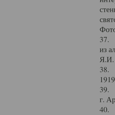
стен
свят
Фото
37. 
из а
Я.И. 
38. 
1919
39. 
г. А
40. 