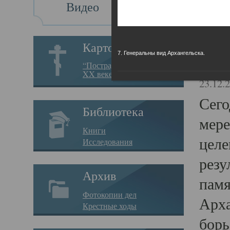
Видео
Св
Картотека
7. Генеральны вид Архангельска.
Свя
“Пострадавшие за веру в
XX веке на Севере”
23.12.
Сего
Библиотека
мере
Книги
целе
Исследования
резу
Архив
памя
Фотокопии дел
Арха
Крестные ходы
борь