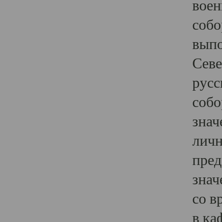
воен
собо
выпо
Севе
русс
собо
знач
личн
пред
знач
со в
в ка