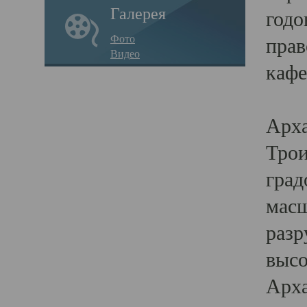
Галерея
годо
Фото
прав
Видео
кафе
Воз
Арха
Трои
град
масш
разр
высо
Арха