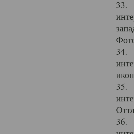
33. 
инте
запа
Фото
34. 
инте
икон
35. 
инте
Оттл
36. 
инте