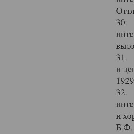
Оттл
30. 
инте
высо
31. 
и це
1929 
32. 
инте
и хо
Б.Ф. 