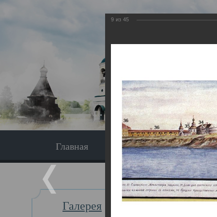
9
из
45
Главная
Экскурсия
Главная
Галерея