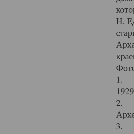
кото
Н. Е
стар
Арха
крае
Фот
1. С
1929 
2. Р
Архе
3. Ф