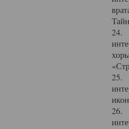
врат
Тайн
24. 
инте
хоры
«Стр
25. 
инте
икон
26. 
инте