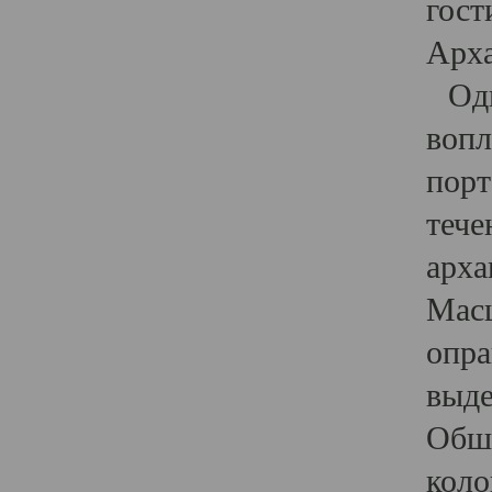
гост
Арха
Один
вопл
порт
тече
арха
Масш
опра
выде
Обши
коло