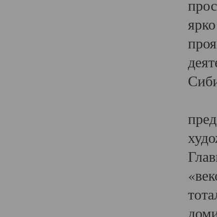
прос
ярко
проя
деят
Сиби
Одн
пред
худо
Глав
«век
тота
доми