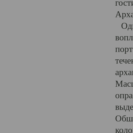
гост
Арха
Один
вопл
порт
тече
арха
Масш
опра
выде
Обши
коло