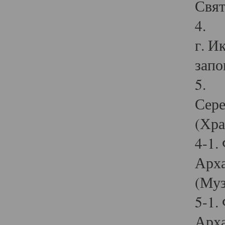
Свят
4. И
г. И
запо
5. И
Сере
(Хра
4-1.
Арха
(Муз
5-1.
Арха