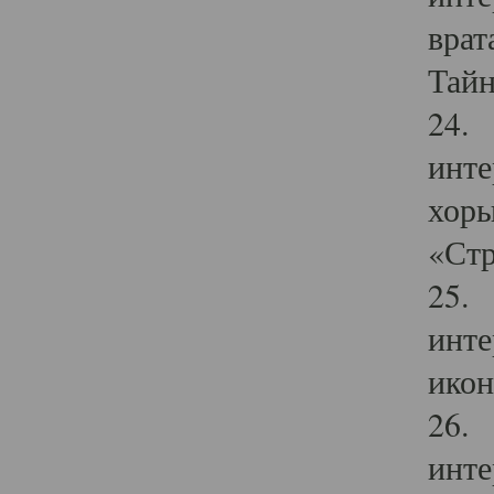
врат
Тайн
24. 
инте
хоры
«Стр
25. 
инте
икон
26. 
инте