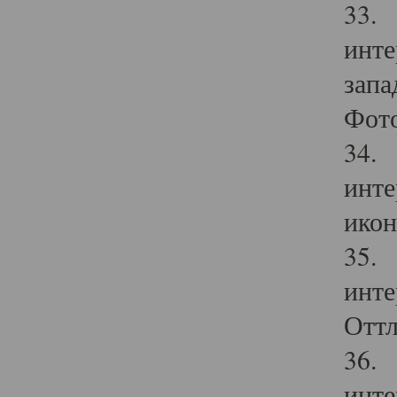
33. 
инте
запа
Фото
34. 
инте
икон
35. 
инте
Оттл
36. 
инте