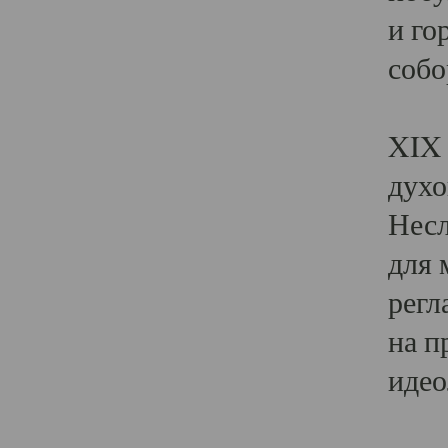
и го
собо
Явл
XIX 
духо
Несл
для 
регл
на п
идео
Поя