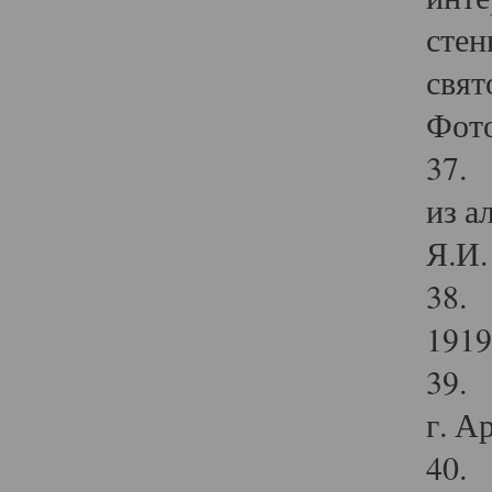
стен
свят
Фото
37. 
из а
Я.И. 
38. 
1919
39. 
г. А
40. 