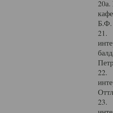
20а.
кафе
Б.Ф. 
21. 
инте
балд
Петр
22. 
инте
Оттл
23. 
инте