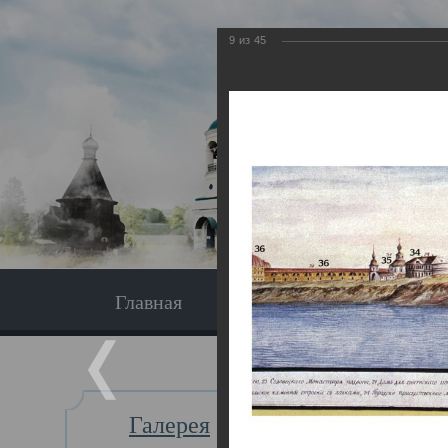
9
из
45
Главная
Экскурсия
Главная
Галерея