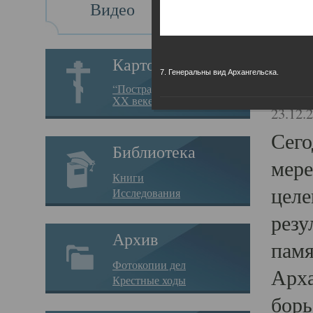
Видео
Св
Картотека
7. Генеральны вид Архангельска.
Свя
“Пострадавшие за веру в
XX веке на Севере”
23.12.
Сего
Библиотека
мере
Книги
целе
Исследования
резу
Архив
памя
Фотокопии дел
Арха
Крестные ходы
борь