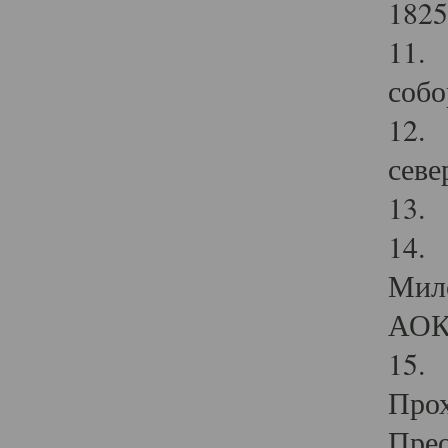
1825
11.
собо
12. 
севе
13.
14. 
Мило
АОК
15. 
Прох
Прео