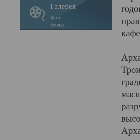
Галерея
годо
Фото
прав
Видео
кафе
Воз
Арха
Трои
град
масш
разр
высо
Арха