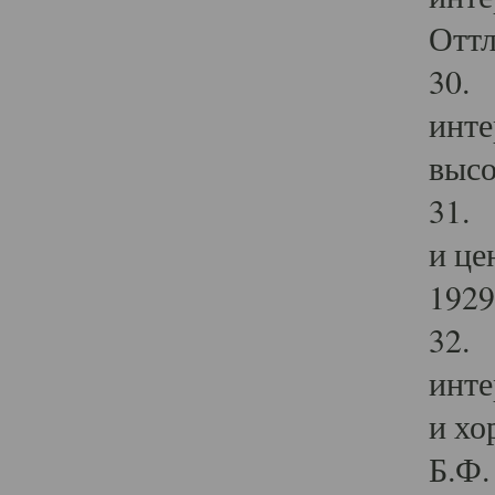
Оттл
30. 
инте
высо
31. 
и це
1929 
32. 
инте
и хо
Б.Ф. 