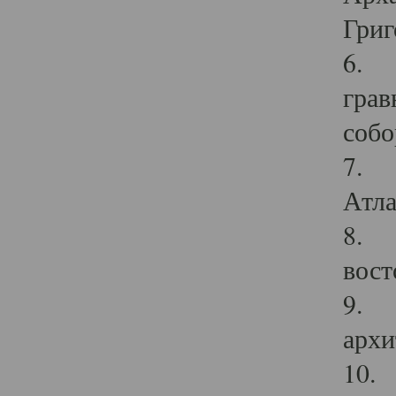
Григ
6. П
грав
собо
7. Г
Атла
8. С
вост
9. С
архи
10. 