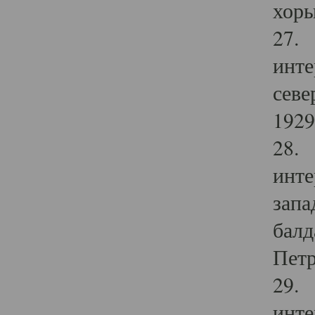
хоры
27. 
инте
севе
1929 
28. 
инте
запа
балд
Петр
29. 
инте