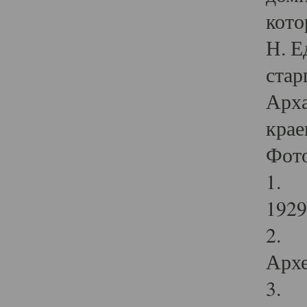
кото
Н. Е
стар
Арха
крае
Фот
1. С
1929 
2. Р
Архе
3. Ф