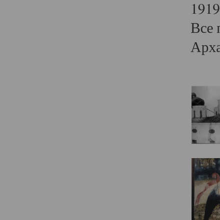
1919
Все 
Арха