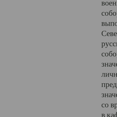
воен
собо
выпо
Севе
русс
собо
знач
личн
пред
знач
со в
в ка