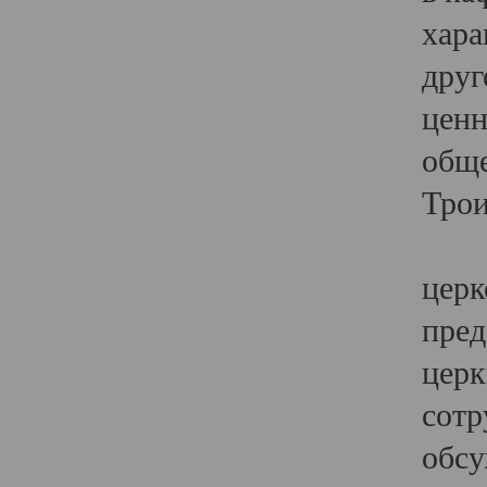
хара
друг
ценн
обще
Трои
Ярк
церк
пред
церк
сотр
обсу