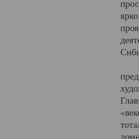
прос
ярко
проя
деят
Сиби
Одн
пред
худо
Глав
«век
тота
доми