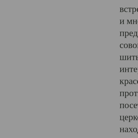
встр
и мн
пред
сово
шить
инте
крас
прот
посе
церк
нахо