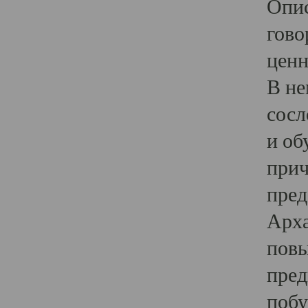
Опис
гово
ценн
В не
сосл
и об
прич
пред
Арха
повы
пред
побу