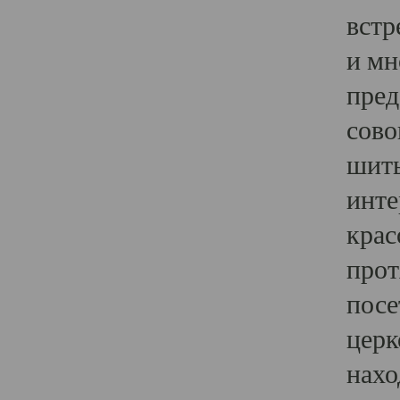
встр
и мн
пред
сово
шить
инте
крас
прот
посе
церк
нахо