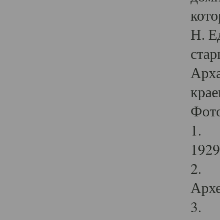
кото
Н. Е
стар
Арха
крае
Фот
1. С
1929 
2. Р
Архе
3. Ф