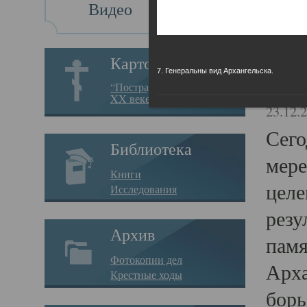
Видео
Св
Картотека
7. Генеральны вид Архангельска.
Свя
“Пострадавшие за веру в
XX веке на Севере”
23.12.
Сего
Библиотека
мере
Книги
целе
Исследования
резу
Архив
памя
Фотокопии дел
Арха
Крестные ходы
борь