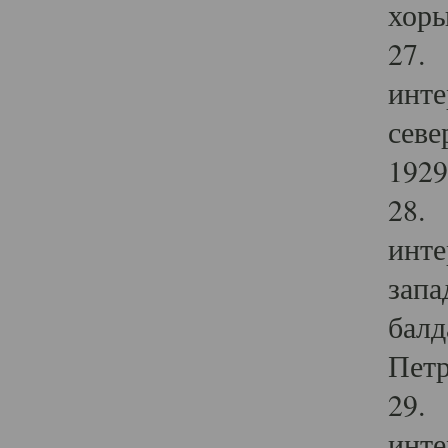
хоры
27. 
инте
севе
1929 
28. 
инте
запа
балд
Петр
29. 
инте