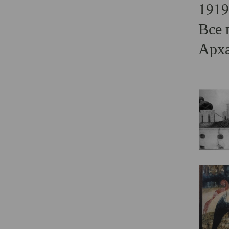
1919
Все 
Арха