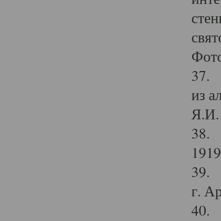
стен
свят
Фото
37. 
из а
Я.И. 
38. 
1919
39. 
г. А
40. 