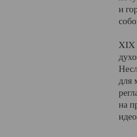
и го
собо
Явл
XIX 
духо
Несл
для 
регл
на п
идео
Поя