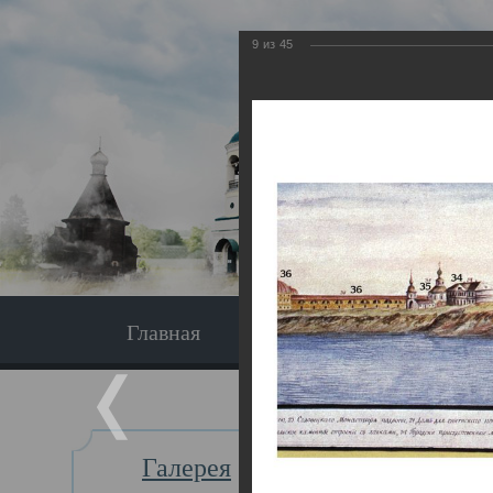
9
из
45
Главная
Экскурсия
Главная
Галерея