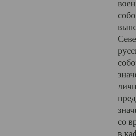
воен
собо
выпо
Севе
русс
собо
знач
личн
пред
знач
со в
в ка