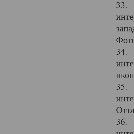
33. 
инте
запа
Фото
34. 
инте
икон
35. 
инте
Оттл
36. 
инте