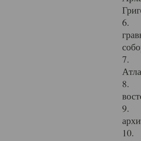
Григ
6. П
грав
собо
7. Г
Атла
8. С
вост
9. С
архи
10. 