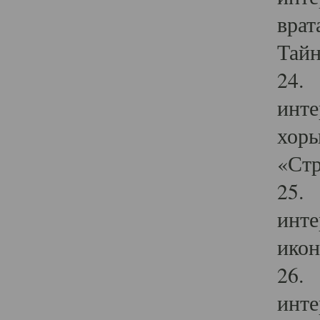
врат
Тайн
24. 
инте
хоры
«Стр
25. 
инте
икон
26. 
инте