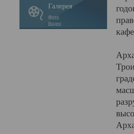
Галерея
годо
Фото
прав
Видео
кафе
Воз
Арха
Трои
град
масш
разр
высо
Арха