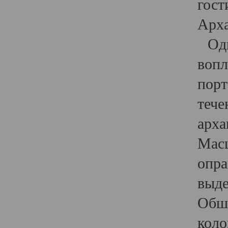
гост
Арха
Один
вопл
порт
тече
арха
Масш
опра
выде
Обши
коло