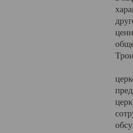
хара
друг
ценн
обще
Трои
Ярк
церк
пред
церк
сотр
обсу