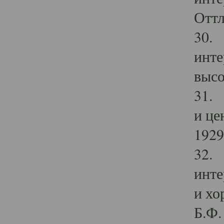
Оттл
30. 
инте
высо
31. 
и це
1929 
32. 
инте
и хо
Б.Ф. 