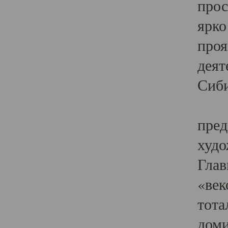
прос
ярко
проя
деят
Сиби
Одн
пред
худо
Глав
«век
тота
доми