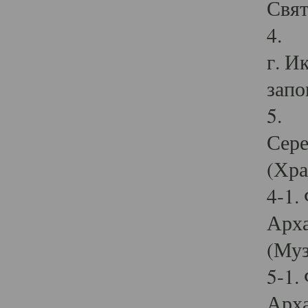
Свят
4. И
г. И
запо
5. И
Сере
(Хра
4-1.
Арха
(Муз
5-1.
Арха