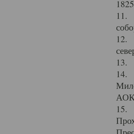
1825
11.
собо
12. 
севе
13.
14. 
Мило
АОК
15. 
Прох
Прео