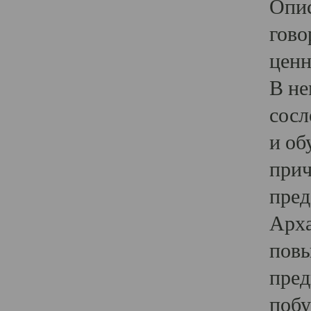
Опис
гово
ценн
В не
сосл
и об
прич
пред
Арха
повы
пред
побу