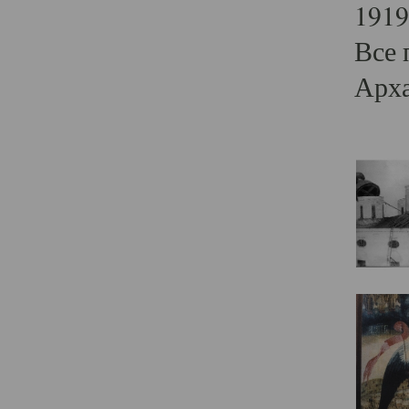
1919
Все 
Арха