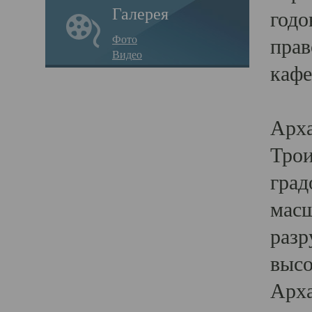
Галерея
годо
Фото
прав
Видео
кафе
Воз
Арха
Трои
град
масш
разр
высо
Арха