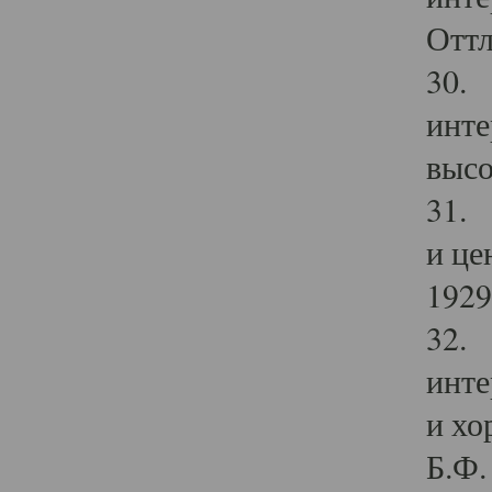
Оттл
30. 
инте
высо
31. 
и це
1929 
32. 
инте
и хо
Б.Ф. 