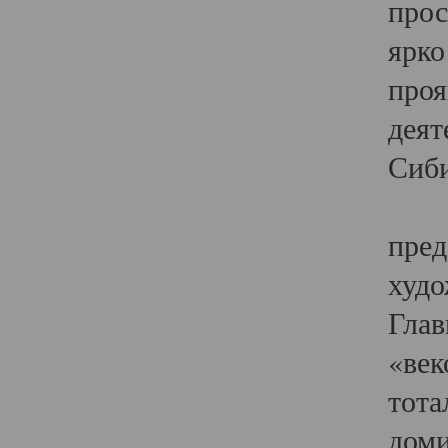
прос
ярко
проя
деят
Сиби
Одн
пред
худо
Глав
«век
тота
доми