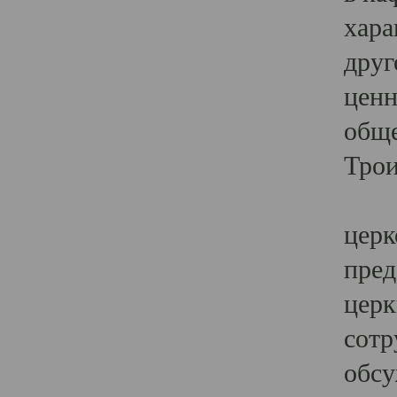
хара
друг
ценн
обще
Трои
Ярк
церк
пред
церк
сотр
обсу