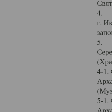
Свят
4. И
г. И
запо
5. И
Сере
(Хра
4-1.
Арха
(Муз
5-1.
Арха