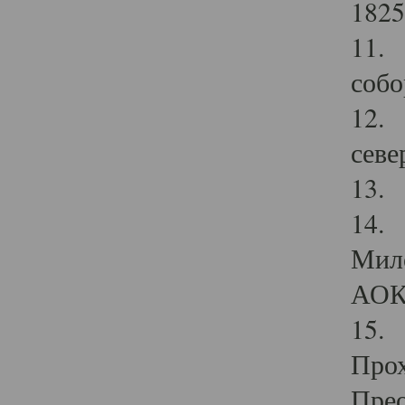
1825
11.
собо
12. 
севе
13.
14. 
Мило
АОК
15. 
Прох
Прео