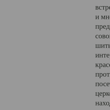
встр
и мн
пред
сово
шить
инте
крас
прот
посе
церк
нахо