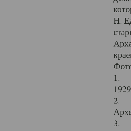
кото
Н. Е
стар
Арха
крае
Фот
1. С
1929 
2. Р
Архе
3. Ф