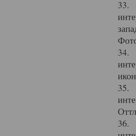
33. 
инте
запа
Фото
34. 
инте
икон
35. 
инте
Оттл
36. 
инте