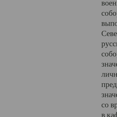
воен
собо
выпо
Севе
русс
собо
знач
личн
пред
знач
со в
в ка