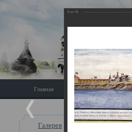
9
из
45
Главная
Экскурсия
Главная
Галерея