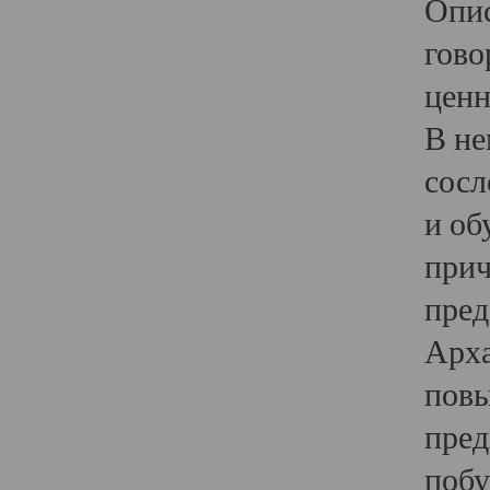
Опис
гово
ценн
В не
сосл
и об
прич
пред
Арха
повы
пред
побу