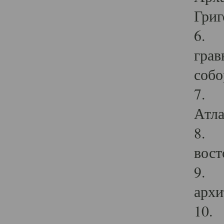
Григ
6. П
грав
собо
7. Г
Атла
8. С
вост
9. С
архи
10. 