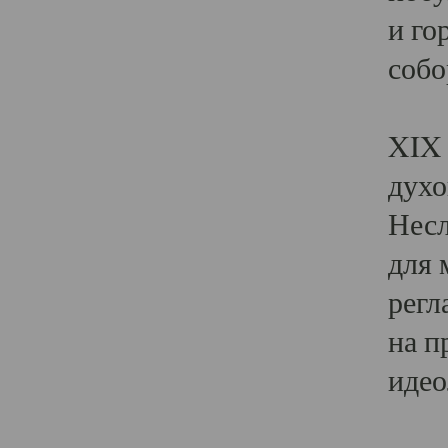
и го
собо
Явл
XIX 
духо
Несл
для 
регл
на п
идео
Поя