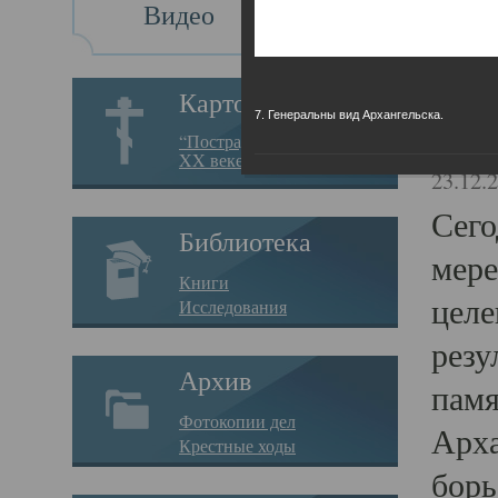
Видео
Св
Картотека
7. Генеральны вид Архангельска.
Свя
“Пострадавшие за веру в
XX веке на Севере”
23.12.
Сего
Библиотека
мере
Книги
целе
Исследования
резу
Архив
памя
Фотокопии дел
Арха
Крестные ходы
борь