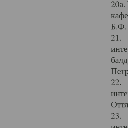
20а.
кафе
Б.Ф. 
21. 
инте
балд
Петр
22. 
инте
Оттл
23. 
инте