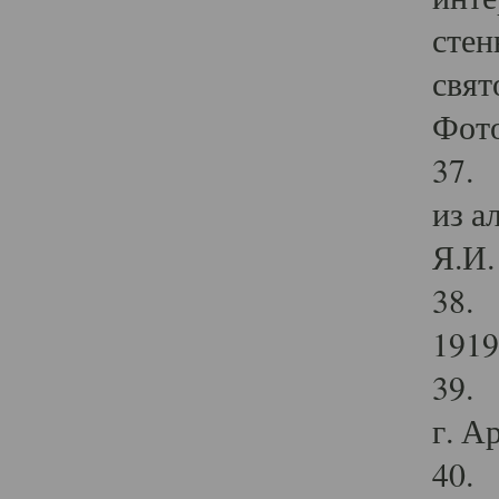
стен
свят
Фото
37. 
из а
Я.И. 
38. 
1919
39. 
г. А
40. 