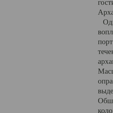
гост
Арха
Один
вопл
порт
тече
арха
Масш
опра
выде
Обши
коло