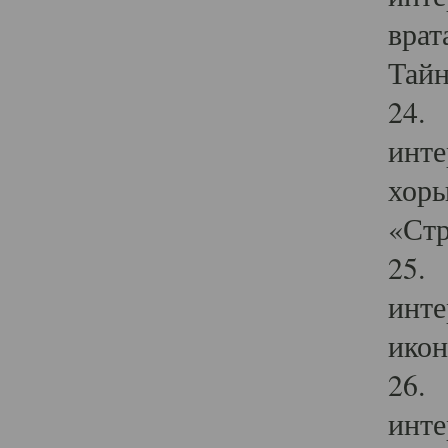
врат
Тайн
24. 
инте
хоры
«Стр
25. 
инте
икон
26. 
инте