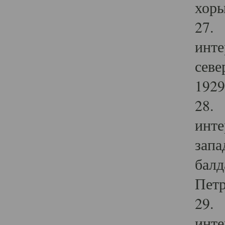
хоры
27. 
инте
севе
1929 
28. 
инте
запа
балд
Петр
29. 
инте